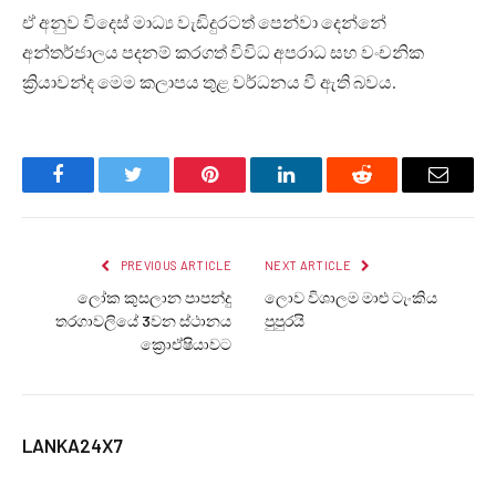
ඒ අනුව විදෙස් මාධ්‍ය වැඩිදුරටත් පෙන්වා දෙන්නේ
අන්තර්ජාලය පදනම් කරගත් විවිධ අපරාධ සහ වංචනික
ක්‍රියාවන්ද මෙම කලාපය තුළ වර්ධනය වී ඇති බවය.
Facebook
Twitter
Pinterest
LinkedIn
Reddit
Email
PREVIOUS ARTICLE
NEXT ARTICLE
ලෝක කුසලාන පාපන්දු
ලොව විශාලම මාළු ටැංකිය
තරගාවලියේ 3වන ස්ථානය
පුපුරයි
ක්‍රොඒෂියාවට
LANKA24X7