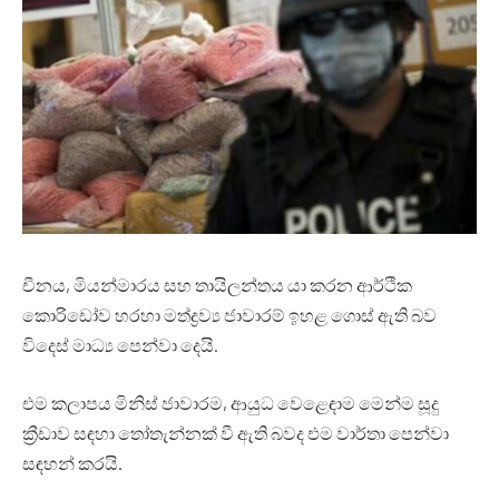
චීනය, මියන්මාරය සහ තායිලන්තය යා කරන ආර්ථික
කොරිඩෝව හරහා මත්ද්‍රව්‍ය ජාවාරම් ඉහළ ගොස් ඇති බව
විදෙස් මාධ්‍ය පෙන්වා දෙයි.
එම කලාපය මිනිස් ජාවාරම, ආයුධ වෙළෙඳාම මෙන්ම සූදු
ක්‍රීඩාව සඳහා තෝතැන්නක් වී ඇති බවද එම වාර්තා පෙන්වා
සඳහන් කරයි.