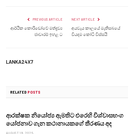
PREVIOUS ARTICLE
NEXT ARTICLE
ආර්ථික කොරිඩෝවේ මත්ද්‍රව්‍ය
අයවැය කාලයේ මැතිසබයේ
ජාවාරම් ඉහළ ට
වියදම කෝටි විස්සයි
LANKA24X7
RELATED
POSTS
ආරක්ෂක නියෝජ්‍ය ඇමතිට එරෙහි විශ්වාසභංග
යෝජනාව ගැන කථානායකගේ තීරණය අද
AUGUST 19, 2025