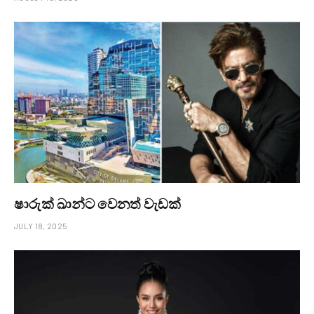
ෂාරුක් ඛාන්ට වෙනත් වැඩක්
JULY 18, 2025