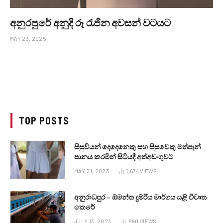
අනුරපුරේ අනුදි රූ රැජින අවසන් වටයට
MAY 23, 2025
TOP POSTS
සිසුවියන් දෙදෙනෙකු සහ සිසුවෙකු මත්පැන්
පානය කරමින් සිටියදී අත්අඩංගුවට
MAY 21, 2023
1,674
VIEWS
අනුරාධපුර – ඕමන්ත දුම්රිය මාර්ගය යළි විවෘත
කෙරේ
JULY 13, 2023
950
VIEWS