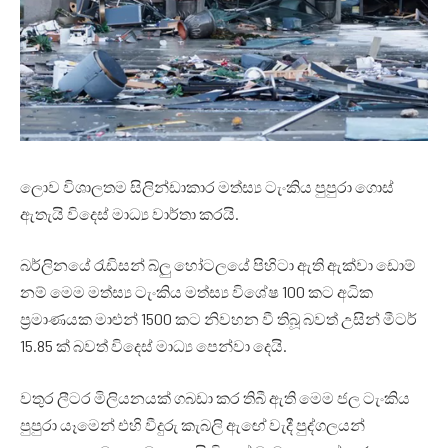
ලොව විශාලතම සිලින්ඩාකාර මත්ස්‍ය ටැංකිය පුපුරා ගොස්
ඇතැයි විදෙස් මාධ්‍ය වාර්තා කරයි.
බර්ලිනයේ රැඩිසන් බ්ලු හෝටලයේ පිහිටා ඇති ඇක්වා ඩොම්
නම් මෙම මත්ස්‍ය ටැංකිය මත්ස්‍ය විශේෂ 100 කට අධික
ප්‍රමාණයක මාළුන් 1500 කට නිවහන වී තිබූ බවත් උසින් මීටර්
15.85 ක් බවත් විදෙස් මාධ්‍ය පෙන්වා දෙයි.
වතුර ලීටර මිලියනයක් ගබඩා කර තිබී ඇති මෙම ජල ටැංකිය
පුපුරා යෑමෙන් එහි වීදුරු කැබලි ඇඟේ වැදී පුද්ගලයන්