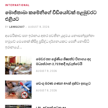
INTERNATIONAL
මොජ්තාබා කමේනිගේ වීඩියෝවක් පළමුවරට
එළියට
BY
LANKA24X7
AUGUST 9, 2026
අමෙරිකාව සහ ඉරානය අතර පවතින යුදමය නොසන්සුන්තා
හමුවේ මෙතෙක් කිසිදු ප්‍රසිද්ධ දර්ශනයකට පෙනී නොසිටි
ඉරානයේ…
මෙවර පහ ශ්‍රේණිය ශිෂ්‍යත්ව විභාගය අද
මධ්‍යස්ථාන 2,723කදී පැවැත්වෙයි
AUGUST 9, 2026
ඩෙංගු මරණ ගණන 64ක් දක්වා ඉහළට
AUGUST 8, 2026
LPL අවසන් සටන අද