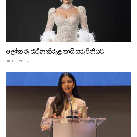
ලෝක රූ රැජින කිරුළ තායි සුරූපිනියට
JUNE 1, 2025