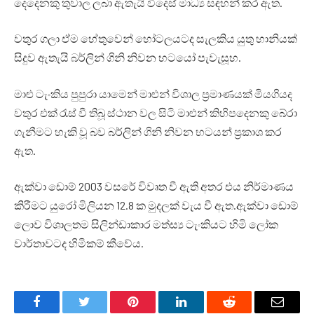
දෙදෙනකු තුවාල ලබා ඇතැයි විදෙස් මාධ්‍ය සඳහන් කර ඇත.
වතුර ගලා ඒම හේතුවෙන් හෝටලයටද සැලකිය යුතු හානියක්
සිදුව ඇතැයි බර්ලින් ගිනි නිවන භටයෝ පැවැසූහ.
මාළු ටැංකිය පුපුරා යාමෙන් මාළුන් විශාල ප්‍රමාණයක් මියගියද
වතුර එක් රැස් වී තිබූ ස්ථාන වල සිටි මාළුන් කිහිපදෙනකු බේරා
ගැනීමට හැකි වූ බව බර්ලින් ගිනි නිවන භටයන් ප්‍රකාශ කර
ඇත.
ඇක්වා ඩොම් 2003 වසරේ විවෘත වී ඇති අතර එය නිර්මාණය
කිරීමට යුරෝ මිලියන 12.8 ක මුදලක් වැය වී ඇත.ඇක්වා ඩොම්
ලොව විශාලතම සිලින්ඩාකාර මත්ස්‍ය ටැංකියට හිමි ලෝක
වාර්තාවටද හිමිකම් කීවේය.
Facebook
Twitter
Pinterest
LinkedIn
Reddit
Email