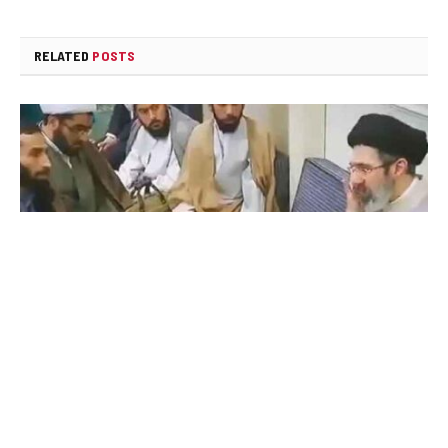
RELATED
POSTS
මොජ්තාබා කමේනිගේ වීඩියෝවක් පළමුවරට
එළියට
AUGUST 9, 2026