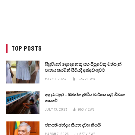
TOP POSTS
සිසුවියන් දෙදෙනෙකු සහ සිසුවෙකු මත්පැන්
පානය කරමින් සිටියදී අත්අඩංගුවට
MAY 21, 2023
1,674
VIEWS
අනුරාධපුර – ඕමන්ත දුම්රිය මාර්ගය යළි විවෘත
කෙරේ
JULY 13, 2023
950
VIEWS
ජනපති ඡන්දය තියන දවස කියයි
MARCH 7, 2023
867
VIEWS