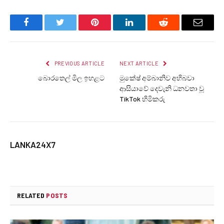
Facebook
Twitter
Pinterest
LinkedIn
Reddit
Email
PREVIOUS ARTICLE
NEXT ARTICLE
බොරතෙල් මිල ඉහළට
මුකේෂ් අම්බානිව අභිබවා
ආසියාවේ දෙවැනි ධනවතා වූ
TikTok හිමිකරු
LANKA24X7
RELATED
POSTS