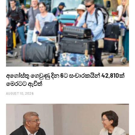
අගෝස්තු ගෙවුණු දින 6ට සංචාරකයින් 42,810ක්
මෙරටට ඇවිත්
AUGUST 10, 2026