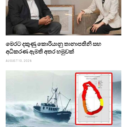
මෙරට දකුණු කොරියානු තානාපතිනි සහ
අධිකරණ ඇමති අතර හමුවක්
AUGUST 10, 2026