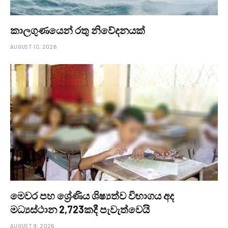
කාලගුණයෙන් ‍රතු නිවේදනයක්
AUGUST 10, 2026
මෙවර පහ ශ්‍රේණිය ශිෂ්‍යත්ව විභාගය අද
මධ්‍යස්ථාන 2,723කදී පැවැත්වෙයි
AUGUST 9, 2026