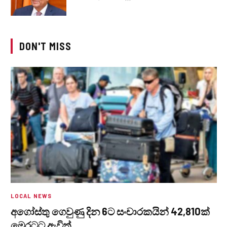
DON'T MISS
LOCAL NEWS
අගෝස්තු ගෙවුණු දින 6ට සංචාරකයින් 42,810ක්
මෙරටට ඇවිත්