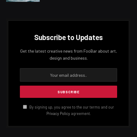
සියයට 1.76ක ඉහළ යාමක් ලෙස දැක්වේ.
Facebook
Twitter
Pinterest
LinkedIn
Reddit
Email
PREVIOUS ARTICLE
NEXT ARTICLE
අද ප්‍රදේශ කිහිපයකට මි.මී 100
ප්‍රදේශ කිහිපයකට හෙටත් තද
ඉක්මවූ තද වැසි
වැසි
LANKA24X7
RELATED
POSTS