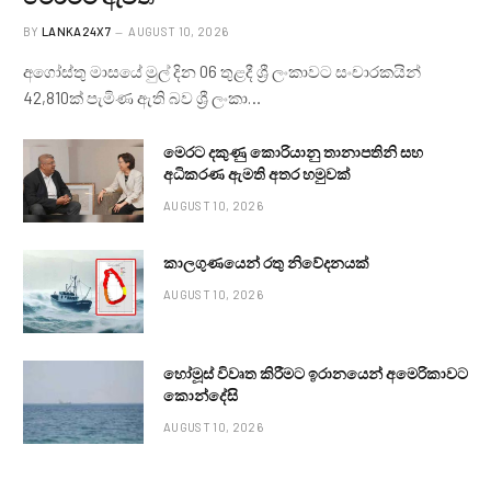
BY
LANKA24X7
AUGUST 10, 2026
අගෝස්තු මාසයේ මුල් දින 06 තුළදී ශ්‍රී ලංකාවට සංචාරකයින්
42,810ක් පැමිණ ඇති බව ශ්‍රී ලංකා…
මෙරට දකුණු කොරියානු තානාපතිනි සහ
අධිකරණ ඇමති අතර හමුවක්
AUGUST 10, 2026
කාලගුණයෙන් ‍රතු නිවේදනයක්
AUGUST 10, 2026
හෝමූස් විවෘත කිරීමට ඉරානයෙන් අමෙරිකාවට
කොන්දේසි
AUGUST 10, 2026