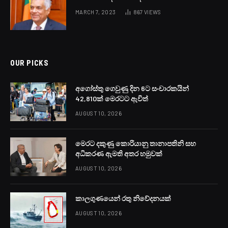
ගෝලීය බලශක්ති වෙළෙඳපොළේ බොරතෙල් මිල ගණන් අද
(03) සැලකිය යුතු ලෙස ඉහළ ගොස් තිබේ.
නවතම දත්ත අනුව, WTI බොරතෙල් බැරලයක මිල අමෙරිකානු
ඩොලර් 94.92 දක්වා ඉහළ ගොස් ඇති අතර එය සියයට 1.24ක
වර්ධනයකි.
බ්‍රෙන්ට් වර්ගයේ බොරතෙල් බැරලයක මිල ඩොලර් 97.04ක්
දක්වා ඉහළ ගොස් ඇති අතර එය සියයට 1.08ක වැඩිවීමක්
ලෙස වාර්තා වේ.
එමෙන්ම, එක්සත් අරාබි එමීර් රාජ්‍යයේ මර්බන් බොරතෙල්
බැරලයක මිල ඩොලර් 96.09 දක්වා ඉහළ ගොස් ඇති අතර එය