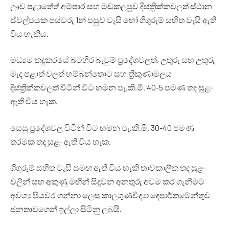
ඌව පළාතේත් අම්පාර සහ මඩකලපුව දිස්ත්‍රික්කවලත් ස්ථාන
ස්වල්පයක පස්වරු 1න් පසුව වැසි හෝ ගිගුරුම් සහිත වැසි ඇති
විය හැකිය.
මධ්‍යම කඳුකරයේ බටහිර බැවුම් ප්‍රදේශවලත්, උතුරු සහ උතුරු
මැද පළාත් වලත් හම්බන්තොට සහ ත්‍රිකුණාමලය
දිස්ත්‍රික්කවලත් විටින් විට හමන පැ.කි.මී. 40-5 පමණ තද සුළං
ඇති විය හැක.
සෙසු ප්‍රදේශවල විටින් විට හමන පැ.කි.මී. 30-40 පමණ
තරමක තද සුළං ඇති විය හැක.
ගිගුරුම් සහිත වැසි සමඟ ඇති විය හැකි තාවකාලික තද සුළං
වලින් සහ අකුණු මඟින් සිදුවන අනතුරු අවම කර ගැනීමට
අවශ්‍ය පියවර ගන්නා ලෙස කාලගුණවිද්‍යා දෙපාර්තමේන්තුව
ජනතාවගෙන් ඉල්ලා සිටිනු ලබයි.