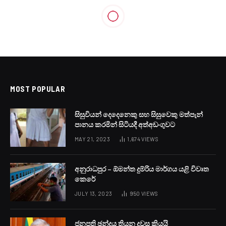
LOCAL NEWS
බොරතෙල් මිල ඉහළට
BY
LANKA24X7
JUNE 3, 2026
NO COMMENTS
1 MIN READ