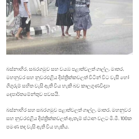
බස්නාහිර, සබරගමුව සහ වයඹ පළාත්වලත් ගාල්ල, මාතර,
මහනුවර සහ නුවරඑළිය දිස්ත්‍රික්කවලත් විටින් විට වැසි හෝ
ගිගුරුම් සහිත වැසි ඇති විය හැකි බව කාලගුණවිද්‍යා
දෙපාර්තමේන්තුව පවසයි.
බස්නාහිර සහ සබරගමුව පළාත්වලත් ගාල්ල, මාතර, මහනුවර
සහ නුවරඑළිය දිස්ත්‍රික්කවලත් ඇතැම් ස්ථාන වලට මි.මී. 100ක
පමණ තද වැසි ඇති විය හැකිය.