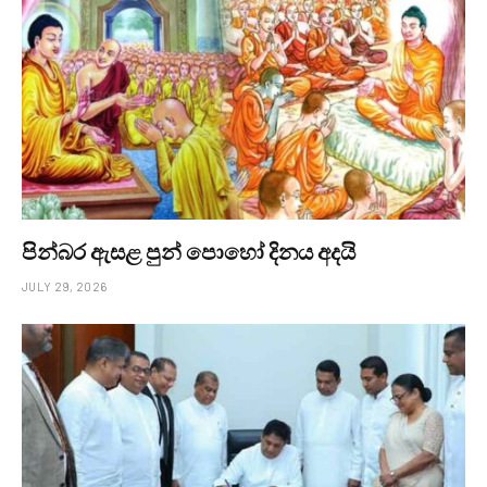
පින්බර ඇසළ පුන් පොහෝ දිනය අදයි
JULY 29, 2026