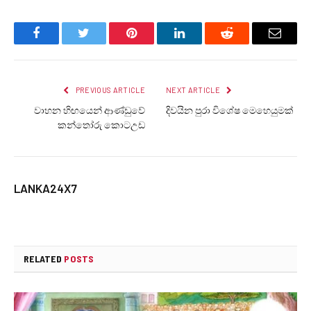
Facebook
Twitter
Pinterest
LinkedIn
Reddit
Email
PREVIOUS ARTICLE
NEXT ARTICLE
වාහන හිඟයෙන් ආණ්ඩුවේ
දිවයින පුරා විශේෂ මෙහෙයුමක්
කන්තෝරු කොටඋඩ
LANKA24X7
RELATED
POSTS