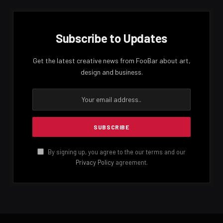
පරිහරණයට වැදගත් වන පොඩි වාහන මිලදී ගැනීමට රජයේ
විශේෂ අවධානය යොමුව ඇත.
මේ අතර රජයේ ආයතනවල වැඩි එන්ජින් ධාරිතාවය සහිත
අධි සුඛෝපභෝගෝ වාහන වෙන්දේසි කිරීමට රජය
ප්‍රතිපත්තිමය තීරණයක් ගත්තද බොහෝ ආයතනවල එම
කටයුතු හරියාකාරව සිදුවී නැතැයි වාර්තාවේ.
Facebook
Twitter
Pinterest
LinkedIn
Reddit
Email
PREVIOUS ARTICLE
NEXT ARTICLE
මීළඟ පොලිස්පති තෝරන්න
හදිසි ප්‍රතිකාර දෙන තැන් ව්‍යාප්ත
ව්‍යවස්ථා සභාව 12 රැස්වෙයි
කරයි