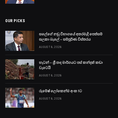
අධික වාහන හිඟය හේතුවෙන් ප්‍රාදේශීය ලේකම් කාර්යාල සහ
පළාත් පාලන ආයතන ඇතුළු රාජ්‍ය ආයතන රැසක වැඩ
කටයුතුවලට දැඩි බාධා මතුව ඇතැයි වාර්තාවේ.
රාජ්‍ය ආයතනවල කටයුතු සාමාන්‍ය පරිදි කරගෙන යෑමට තවත්
වාහන පන් හය දහසක් අවශ්‍ය වන බව රජයට පෙනී ගොස්
ඇත.
රාජ්‍ය ආයතනවලට වසර 15කින් පමණ වාහන මිලදීගෙන නැති
බව රජයේ ආරංචි මාර්ග සඳහන් කළේය.
බොහෝ ආයතනවල පවතින අධික වටිනාකම් සහිත අධි
සුඛෝපභෝගී වාහන විකුණා ලබා ගන්නා මුදල් වලින් එදිනෙදා