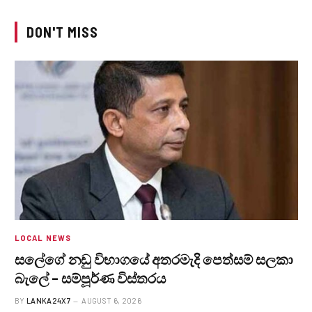
DON'T MISS
LOCAL NEWS
සලේගේ නඩු විභාගයේ අතරමැදි පෙත්සම් සලකා
බැලේ – සම්පූර්ණ විස්තරය
BY
LANKA24X7
AUGUST 6, 2026