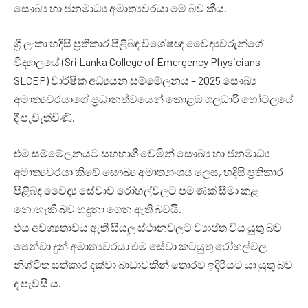
සෞඛ්‍ය හා ජනමාධ්‍ය අමාත්‍යවරයා මේ බව කීය.
ශ්‍රී ලංකා හදිසි ප්‍රතිකාර පිළිබඳ විශේෂඥ වෛද්‍යවරුන්ගේ
විද්‍යාලයේ (Sri Lanka College of Emergency Physicians –
SLCEP) වාර්ෂික අධ්‍යයන සම්මේලනය – 2025 සෞඛ්‍ය
අමාත්‍යවරයාගේ ප්‍රධානත්වයෙන් කොළඹ ගලධාරි හෝටලයේ
දී පැවැත්විණි.
එම සම්මේලනයට සහභාගී වෙමින් සෞඛ්‍ය හා ජනමාධ්‍ය
අමාත්‍යවරයා කීවේ සෞඛ්‍ය අමාත්‍යාංශය ලෙස, හදිසි ප්‍රතිකාර
පිළිබද වෛද්‍ය සේවාව රෝහල්වලට පමණක් සීමා කළ
නොහැකි බව හඳුනා ගෙන ඇති බවයි.
එය අවශ්‍යතාවය ඇති සියලු ස්ථානවලට ව්‍යාප්ත විය යුතු බව
පෙන්වා දුන් අමාත්‍යවරයා එම සේවා කටයුතු රෝහල්වල
නිශ්චිත සත්කාර දක්වා බාධාවකින් තොරව ඉදිරියට යා යුතු බව
ද පැවසී ය.