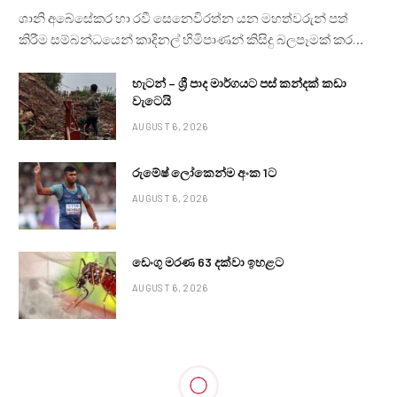
ශානි අබේසේකර හා රවී සෙනෙවිරත්න යන මහත්වරුන් පත්
කිරීම සම්බන්ධයෙන් කාදිනල් හිමිපාණන් කිසිදු බලපෑමක් කර…
හැටන් – ශ්‍රී පාද මාර්ගයට පස් කන්දක් කඩා
වැටෙයි
AUGUST 6, 2026
රුමේෂ් ලෝකෙන්ම අංක 1ට
AUGUST 6, 2026
ඩෙංගු මරණ 63 දක්වා ඉහළට
AUGUST 6, 2026