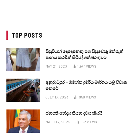
TOP POSTS
සිසුවියන් දෙදෙනෙකු සහ සිසුවෙකු මත්පැන්
පානය කරමින් සිටියදී අත්අඩංගුවට
MAY 21, 2023
1,674
VIEWS
අනුරාධපුර – ඕමන්ත දුම්රිය මාර්ගය යළි විවෘත
කෙරේ
JULY 13, 2023
950
VIEWS
ජනපති ඡන්දය තියන දවස කියයි
MARCH 7, 2023
867
VIEWS