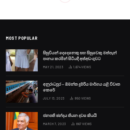
LOCAL NEWS
වාහන හිඟයෙන් ආණ්ඩුවේ
කන්තෝරු කොටඋඩ
BY
LANKA24X7
AUGUST 9, 2025
NO COMMENTS
1 MIN READ