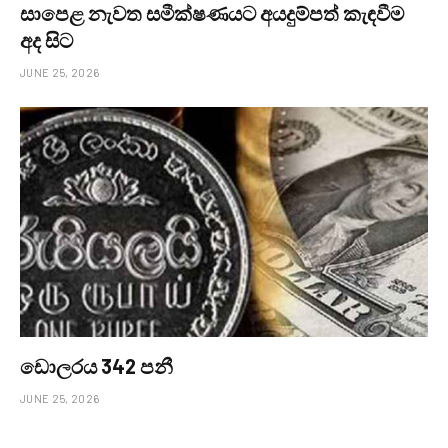
සාපෙළ නැවත සමීක්ෂණයට අයදුම්පත් කැඳවීම
අද සිට
JUNE 25, 2026
ඩොලරය 342 පනී
JUNE 25, 2026