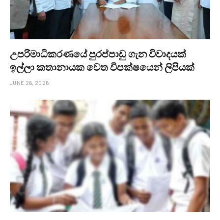
උපරිමාධිකරණයේ පුරප්පාඩු ගැන විවාදයක්
ඉල්ලා කතානායක වෙත විපක්ෂයෙන් ලිපියක්
JUNE 26, 2026