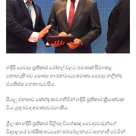
හදිසි වෛද්‍ය ප්‍රතිකාර රෝහල් වලට පමණක් සීමා කළ
නොහැකි බව සෞඛ්‍ය හා ජනමාධ්‍ය අමාත්‍ය වෛද්‍ය නලින්ද
ජයතිස්ස මහතා පැවසීය.
සියලු ජනතාව කේන්ද්‍ර කර ගනිමින් හදිසි ප්‍රතිකාර ක්‍රියාත්මක
විය යුතු බවද අමාත්‍යවරයා කීය.
ශ්‍රී ලංකා හදිසි ප්‍රතිකාර පිළිබද විශේෂඥ වෛද්‍යවරුන්ගේ
විද්‍යාලයේ වාර්ෂික අධ්‍යයන සම්මේලනයට සහභාගී වෙමින්