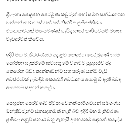
ශ්‍රී ලංකා පොදුජන පෙරමුණ කවුරුන් හෝ සමග සන්ධානගත
වන්නේ නම් එසේ වන්නේ නිශ්චිත ප්‍රතිපත්තිමය
එකඟතාවයක් මත පමණක් යැයිද සාගර කාරියවසම් මහතා
වැඩිදුරටත් කීවේය.
ඉදිරි මහ මැතිවරණයට අදාළව පොදුජන පෙරමුණේ නාම
යෝජනා සැකසීමේ කටයුතු මේ වනවිට යුහුසුළුව සිදු
කෙරෙන බවද කාන්තාවන්ට සහ තරුණයන්ට වැඩි
අවස්ථාවක් ලබාදීම කෙරෙහි අවධානය යොමු වී ඇති බවද
හෙතෙම සඳහන් කළේය.
පොදුජන පෙරමුණට පිටුපා වෙනත් පාර්ශ්වයන් සමග ගිය
මන්ත්‍රීවරුන්ට ජනපදනමක් නැති බව ඉදිරි මහ මැතිවරණ
ප්‍රතිඵල අනුව සනාථ වනු ඇතැයි ද හෙතෙම සඳහන් කළේය.