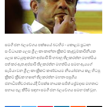
සමගි ජන බලවේගය පක්ෂයේ බටහිර – කොළඹ ප්‍රධාන
සංවිධායක ලෙස ශ්‍රී ලංකා කාන්තා ක්‍රිකට් කැඳවුම්කාරිනියක
ලෙස කටයුතු කරන අප්සාරි සිංහබාහු තිලකරත්න මහත්මිය
පත් කර ඇත.අප්සාරි තිලකරත්න මහත්මිය සමඟ ඇයගේ
සැමියා වන ශ්‍රී ලංකා ක්‍රිකට් කණ්ඩායම නියෝජනය කළ හිටපු
ක්‍රිකට් ක්‍රීඩක හෂාන් තිලකරත්න මහතා පසුගිය
ජනාධිපතිවරණයේදී විපක්ෂ නායක සජිත් ප්‍රේමදාස මහතාට
සහාය පළ කිරීම සඳහා සමගි ජන බලවේගය සමඟ එක් වූහ.