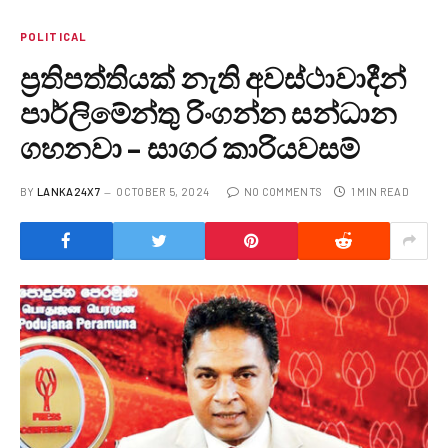
POLITICAL
ප්‍රතිපත්තියක් නැති අවස්ථාවාදීන්
පාර්ලිමේන්තු රිංගන්න සන්ධාන
ගහනවා – සාගර කාරියවසම්
BY
LANKA24X7
OCTOBER 5, 2024
NO COMMENTS
1 MIN READ