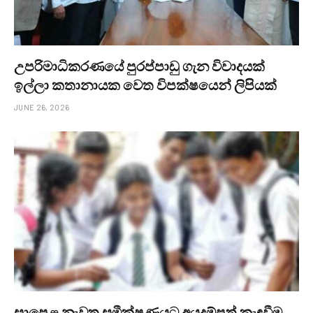
උපරිමාධිකරණයේ පුරප්පාඩු ගැන විවාදයක්
ඉල්ලා කතානායක වෙත විපක්ෂයෙන් ලිපියක්
JUNE 26, 2026
සාපෙළ නැවත සමීක්ෂණයට අයදුම්පත් කැඳවීම