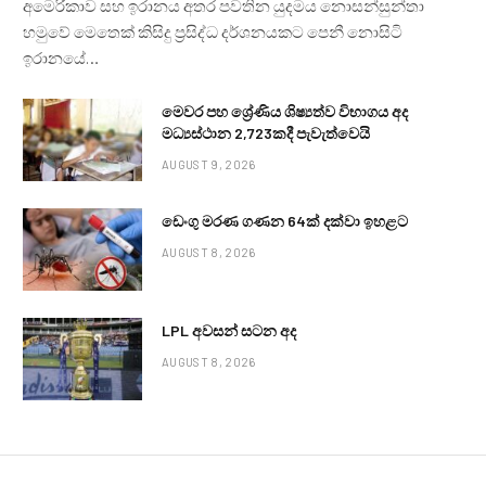
අමෙරිකාව සහ ඉරානය අතර පවතින යුදමය නොසන්සුන්තා
හමුවේ මෙතෙක් කිසිදු ප්‍රසිද්ධ දර්ශනයකට පෙනී නොසිටි
ඉරානයේ…
මෙවර පහ ශ්‍රේණිය ශිෂ්‍යත්ව විභාගය අද
මධ්‍යස්ථාන 2,723කදී පැවැත්වෙයි
AUGUST 9, 2026
ඩෙංගු මරණ ගණන 64ක් දක්වා ඉහළට
AUGUST 8, 2026
LPL අවසන් සටන අද
AUGUST 8, 2026