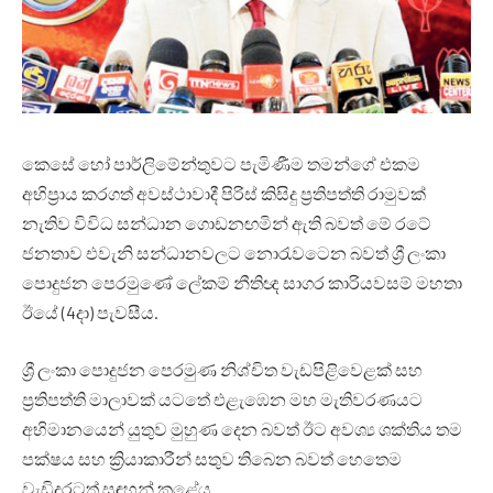
කෙසේ හෝ පාර්ලිමේන්තුවට පැමිණීම තමන්ගේ එකම
අභිප්‍රාය කරගත් අවස්ථාවාදී පිරිස් කිසිදු ප්‍රතිපත්ති රාමුවක්
නැතිව විවිධ සන්ධාන ගොඩනඟමින් ඇති බවත් මේ රටේ
ජනතාව එවැනි සන්ධානවලට නොරැවටෙන බවත් ශ්‍රී ලංකා
පොදුජන පෙරමුණේ ලේකම් නීතිඥ සාගර කාරියවසම් මහතා
ඊයේ (4දා) පැවසීය.
ශ්‍රී ලංකා පොදුජන පෙරමුණ නිශ්චිත වැඩපිළිවෙළක් සහ
ප්‍රතිපත්ති මාලාවක් යටතේ එළැඹෙන මහ මැතිවරණයට
අභිමානයෙන් යුතුව මුහුණ දෙන බවත් ඊට අවශ්‍ය ශක්තිය තම
පක්ෂය සහ ක්‍රියාකාරීන් සතුව තිබෙන බවත් හෙතෙම
වැඩිදුරටත් සඳහන් කළේය.