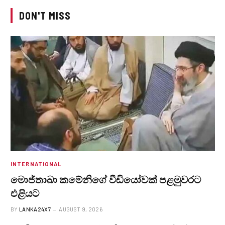
DON'T MISS
INTERNATIONAL
මොජ්තාබා කමේනිගේ වීඩියෝවක් පළමුවරට
එළියට
BY
LANKA24X7
AUGUST 9, 2026