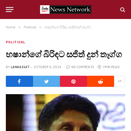
Home
»
Political
»
හෂාන්ගේ බිරිඳට සජිත් දුන් තෑග්ග
POLITICAL
හෂාන්ගේ බිරිඳට සජිත් දුන් තෑග්ග
BY
LANKA24X7
OCTOBER 5, 2024
NO COMMENTS
1 MIN READ