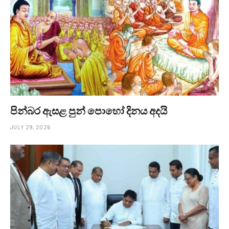
පින්බර ඇසළ පුන් පොහෝ දිනය අදයි
JULY 29, 2026