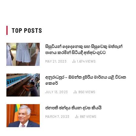
TOP POSTS
සිසුවියන් දෙදෙනෙකු සහ සිසුවෙකු මත්පැන්
පානය කරමින් සිටියදී අත්අඩංගුවට
MAY 21, 2023
1,674
VIEWS
අනුරාධපුර – ඕමන්ත දුම්රිය මාර්ගය යළි විවෘත
කෙරේ
JULY 13, 2023
950
VIEWS
ජනපති ඡන්දය තියන දවස කියයි
MARCH 7, 2023
867
VIEWS