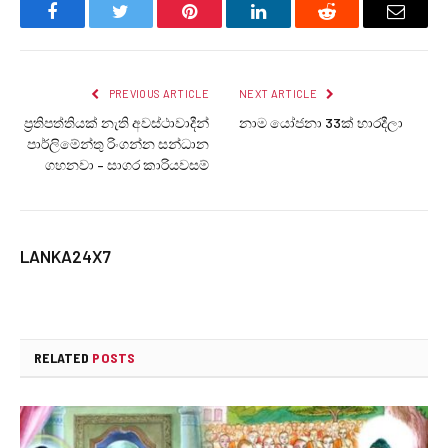
Facebook
Twitter
Pinterest
LinkedIn
Reddit
Email
PREVIOUS ARTICLE
NEXT ARTICLE
ප්‍රතිපත්තියක් නැති අවස්ථාවාදීන්
නාම යෝජනා 33ක් භාරදීලා
පාර්ලිමේන්තු රිංගන්න සන්ධාන
ගහනවා – සාගර කාරියවසම්
LANKA24X7
RELATED
POSTS