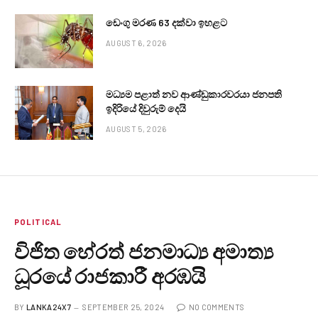
ඩෙංගු මරණ 63 දක්වා ඉහළට
AUGUST 6, 2026
මධ්‍යම පළාත් නව ආණ්ඩුකාරවරයා ජනපති
ඉදිරියේ දිවුරුම් දෙයි
AUGUST 5, 2026
POLITICAL
විජිත හේරත් ජනමාධ්‍ය අමාත්‍ය
ධූරයේ රාජකාරී අරඹයි
BY
LANKA24X7
SEPTEMBER 25, 2024
NO COMMENTS