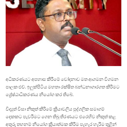
අධිකරණයට අපහාස කිරීමේ චෝදනාව මත ආගමන විගමන
පාලක එච්. ඉලුක්පිටිය මහතා රක්ෂිත බන්ධනාගාරගත කිරීමට
ශ්‍රේෂ්ඨාධිකරණය නියෝග කර තිබේ.
විද්‍යුත් විසා නිකුත් කිරීමේ ක්‍රියාවලිය පුද්ගලික සමාගම්
දෙකකට පැවරීමට ගෙන තිබූ තීරණයට එරෙහිව නිකුත් කළ
අතුරු තහනම් නියෝග ක්‍රියාත්මක කිරීම පැහැර හැරීම තුළින්