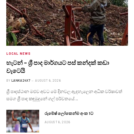
LOCAL NEWS
හැටන් – ශ්‍රී පාද මාර්ගයට පස් කන්දක් කඩා
වැටෙයි
BY
LANKA24X7
AUGUST 6, 2026
ශ්‍රී පාදස්ථාන මළුව අවට මේ දිනවල ඇදහැලෙන අධික වර්ෂාවත්
සමග ශ්‍රී පාද කඳුමුදුනේ ගල් පර්වතයේ…
රුමේෂ් ලෝකෙන්ම අංක 1ට
AUGUST 6, 2026