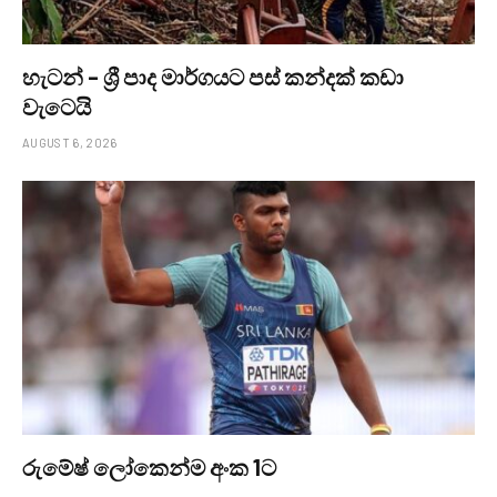
හැටන් – ශ්‍රී පාද මාර්ගයට පස් කන්දක් කඩා
වැටෙයි
AUGUST 6, 2026
රුමේෂ් ලෝකෙන්ම අංක 1ට