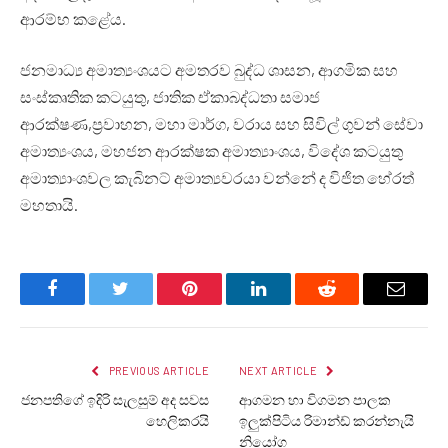
ආරම්භ කළේය.
ජනමාධ්‍ය අමාත්‍යංශයට අමතරව බුද්ධ ශාසන, ආගමික සහ
සංස්කෘතික කටයුතු, ජාතික ඒකාබද්ධතා සමාජ
ආරක්ෂණ,ප්‍රවාහන, මහා මාර්ග, වරාය සහ සිවිල් ගුවන් සේවා
අමාත්‍යංශය, මහජන ආරක්ෂක අමාත්‍යාංශය, විදේශ කටයුතු
අමාත්‍යාංශවල කැබිනට් අමාත්‍යවරයා වන්නේ ද විජිත හේරත්
මහතායි.
Facebook
Twitter
Pinterest
LinkedIn
Reddit
Email
PREVIOUS ARTICLE
NEXT ARTICLE
ජනපතිගේ ඉදිරි සැලසුම් අද සවස
ආගමන හා විගමන පාලක
හෙලිකරයි
ඉලුක්පිටිය රිමාන්ඩ් කරන්නැයි
නියෝග