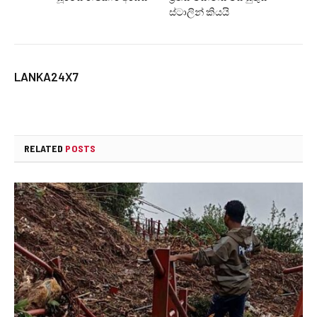
ස්ටාලින් කියයි
LANKA24X7
RELATED
POSTS