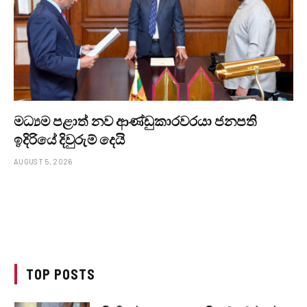
මධ්‍යම පළාත් නව ආණ්ඩුකාරවරයා ජනපති
ඉදිරියේ දිවුරුම් දෙයි
AUGUST 5, 2026
TOP POSTS