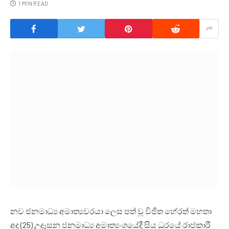
1 MIN READ
නව ජනමාධ්‍ය අමාත්‍යවරයා ලෙස පත් වූ විජිත හේරත් මහතා
අද (25) උදෑසන ජනමාධ්‍ය අමාත්‍යංශයේදී සිය ධූරයේ රාජකාරී