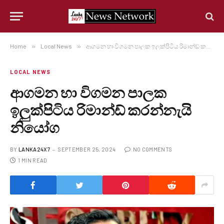
Home
»
Local News
»
ආගමන හා විගමන පාලක ඉලුක්පිටිය රිමාන්ඩ් කරන්නැයි නියෝග
LOCAL NEWS
ආගමන හා විගමන පාලක
ඉලුක්පිටිය රිමාන්ඩ් කරන්නැයි
නියෝග
BY
LANKA24X7
SEPTEMBER 25, 2024
NO COMMENTS
1 MIN READ