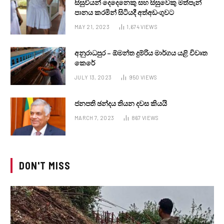
සිසුවියන් දෙදෙනෙකු සහ සිසුවෙකු මත්පැන්
පානය කරමින් සිටියදී අත්අඩංගුවට
MAY 21, 2023
1,674
VIEWS
අනුරාධපුර – ඕමන්ත දුම්රිය මාර්ගය යළි විවෘත
කෙරේ
JULY 13, 2023
950
VIEWS
ජනපති ඡන්දය තියන දවස කියයි
MARCH 7, 2023
867
VIEWS
DON'T MISS