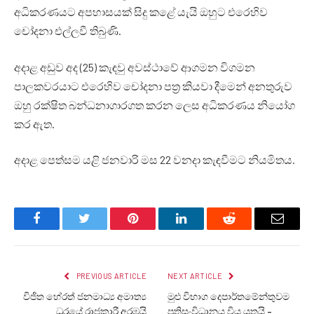
අධිකරණයට අපහාසයක් සිදු කළේ යැයි ඔහුට එරෙහිව
චෝදනා එල්ලවී තිබුණි.
අදාළ අඩුව අද (25) කැඳවු අවස්ථාවේ ආගමන විගමන
පාලකවරයාට එරෙහිව චෝදනා පත්‍ර කියවා දීමෙන් අනතුරුව
ඔහු රක්ෂිත බන්ධනාගාරගත කරන ලෙස අධිකරණය නියෝග
කර ඇත.
අදාළ පෙත්සම යළි ජනවාරි මස 22 වනදා කැඳවීමට නියමිතය.
Facebook
Twitter
Pinterest
LinkedIn
Reddit
Email
PREVIOUS ARTICLE
NEXT ARTICLE
විජිත හේරත් ජනමාධ්‍ය අමාත්‍ය
මුළු විභාග දෙපාර්තමේන්තුවම
ධූරයේ රාජකාරී අරඹයි
ප්‍රතිසංවිධානය විය යුතුයි –