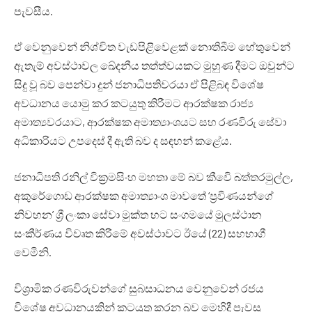
පැවසීය.
ඒ වෙනුවෙන් නිශ්චිත වැඩපිළිවෙළක් නොතිබීම හේතුවෙන්
ඇතැම් අවස්ථාවල ඛේදනීය තත්ත්වයකට මුහුණ දීමට ඔවුන්ට
සිදු වූ බව පෙන්වා දුන් ජනාධිපතිවරයා ඒ පිළිබඳ විශේෂ
අවධානය යොමු කර කටයුතු කිරීමට ආරක්ෂක රාජ්‍ය
අමාත්‍යවරයාට, ආරක්ෂක අමාත්‍යාංශයට සහ රණවිරු සේවා
අධිකාරියට උපදෙස් දී ඇති බව ද සඳහන් කළේය.
ජනාධිපති රනිල් වික්‍රමසිංහ මහතා මේ බව කීවෙි බත්තරමුල්‍ල,
අකුරේගොඩ ආරක්ෂක අමාත්‍යාංශ මාවතේ ‘ප්‍රවීණයන්ගේ
නිවහන’ ශ්‍රී ලංකා සේවා මුක්ත භට සංගමයේ මුලස්ථාන
සංකීර්ණය විවෘත කිරීමේ අවස්ථාවට ඊයේ (22) සහභාගී
වෙමිනි.
විශ්‍රාමික රණවිරුවන්ගේ සුබසාධනය වෙනුවෙන් රජය
විශේෂ අවධානයකින් කටයුතු කරන බව මෙහිදී පැවසූ