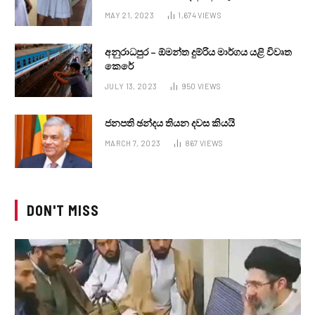
MAY 21, 2023
1,674
VIEWS
අනුරාධපුර – ඕමන්ත දුම්රිය මාර්ගය යළි විවෘත
කෙරේ
JULY 13, 2023
950
VIEWS
ජනපති ඡන්දය තියන දවස කියයි
MARCH 7, 2023
867
VIEWS
DON'T MISS