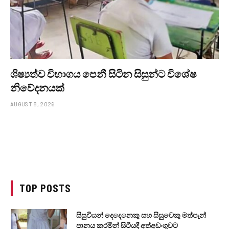
ශිෂ්‍යත්ව විභාගය පෙනී සිටින සිසුන්ට විශේෂ
නිවේදනයක්
AUGUST 8, 2026
TOP POSTS
සිසුවියන් දෙදෙනෙකු සහ සිසුවෙකු මත්පැන්
පානය කරමින් සිටියදී අත්අඩංගුවට