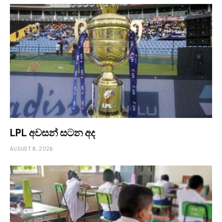
LPL අවසන් සටන අද
AUGUST 8, 2026