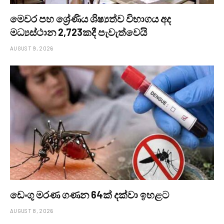
මෙවර පහ ශ්‍රේණිය ශිෂ්‍යත්ව විභාගය අද
මධ්‍යස්ථාන 2,723කදී පැවැත්වෙයි
AUGUST 9, 2026
ඩෙංගු මරණ ගණන 64ක් දක්වා ඉහළට
AUGUST 8, 2026