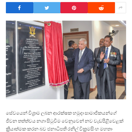
සේවයෙන් විශ්‍රාම ලබන ආරක්ෂක හමුදා සාමාජිකයන්ගේ
ජීවන තත්ත්වය නගා සිටුවීම වෙනුවෙන් නව වැඩපිළිවෙළක්
ක්‍රියාත්මක කරන බව ජනාධිපති රනිල් වික්‍රමසිංහ මහතා