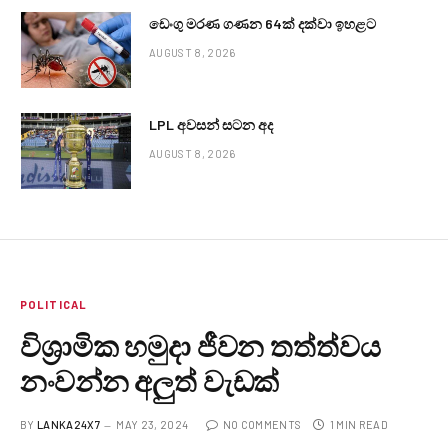
ඩෙංගු මරණ ගණන 64ක් දක්වා ඉහළට
AUGUST 8, 2026
LPL අවසන් සටන අද
AUGUST 8, 2026
POLITICAL
විශ්‍රාමික හමුදා ජීවන තත්ත්වය
නංවන්න අලුත් වැඩක්
BY
LANKA24X7
MAY 23, 2024
NO COMMENTS
1 MIN READ