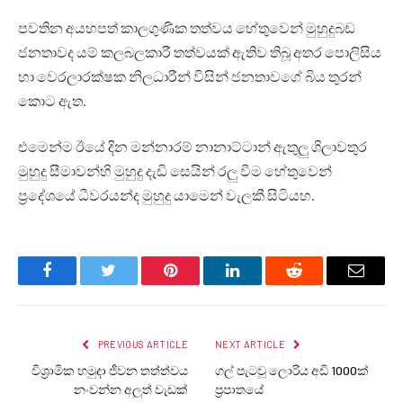
පවතින අයහපත් කාලගුණික තත්වය හේතුවෙන් මුහුදුබඩ
ජනතාවද යම් කලබලකාරී තත්වයක් ඇතිව තිබූ අතර පොලිසිය
හා වෙරලාරක්ෂක නිලධාරීන් විසින් ජනතාවගේ බිය තුරන්
කොට ඇත.
එමෙන්ම ඊයේ දින මන්නාරම් නානාට්ටාන් ඇතුලු ශිලාවතුර
මුහුදු සීමාවන්හි මුහුදු දැඩි සෙයින් රලු වීම හේතුවෙන්
ප්‍රදේශයේ ධීවරයන්ද මුහුදු යාමෙන් වැලකී සිටියහ.
Facebook
Twitter
Pinterest
LinkedIn
Reddit
Email
PREVIOUS ARTICLE
NEXT ARTICLE
විශ්‍රාමික හමුදා ජීවන තත්ත්වය
ගල් පැටවූ ලොරිය අඩි 1000ක්
නංවන්න අලුත් වැඩක්
ප්‍රපාතයේ