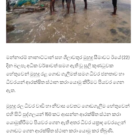
මන්නාරම් නානාට්ටාන් සහ ශිලාවතුර මුහුදු සීමාවට ඊයේ (22)
දින බලපෑ අධික වර්ෂාවත් සමග ඇති වූ සුලි කුණටුවක
හේතුවෙන් මුහුදු රළ ගොඩ ගැලීමත් සමග ධීවර ජනතාව හා
ධීවරයන් ආරක්ෂිත ස්ථාන කරා යොමු කිරීමට පියවර ගෙන
ඇත.
මුහුදු රල ධීවර වාඩි හා නිවාස වෙතට ගොඩගැලීම හේතුවෙන්
එහි සිටි පුද්ගලයන් 150 කට ආසන්න ආරක්ෂිත ස්ථන කරා
යොමුකිරීමට පියවර ගෙන ඇති අතර ධීවර යත්‍රාද වෙරලෙන්
ගොඩට ගෙන ආරක්ෂිත ස්ථාන කරා යොමු කර තිබුණි.