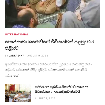
INTERNATIONAL
මොජ්තාබා කමේනිගේ වීඩියෝවක් පළමුවරට
එළියට
BY
LANKA24X7
AUGUST 9, 2026
අමෙරිකාව සහ ඉරානය අතර පවතින යුදමය නොසන්සුන්තා
හමුවේ මෙතෙක් කිසිදු ප්‍රසිද්ධ දර්ශනයකට පෙනී නොසිටි
ඉරානයේ…
මෙවර පහ ශ්‍රේණිය ශිෂ්‍යත්ව විභාගය අද
මධ්‍යස්ථාන 2,723කදී පැවැත්වෙයි
AUGUST 9, 2026