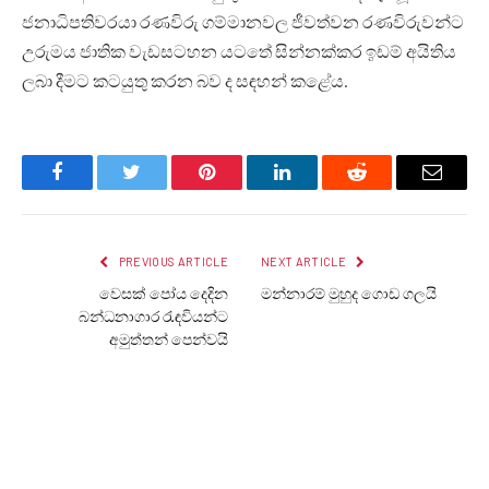
ජනාධිපතිවරයා රණවිරු ගම්මානවල ජීවත්වන රණවිරුවන්ට
උරුමය ජාතික වැඩසටහන යටතේ සින්නක්කර ඉඩම් අයිතිය
ලබා දීමට කටයුතු කරන බව ද සඳහන් කළේය.
Facebook
Twitter
Pinterest
LinkedIn
Reddit
Email
PREVIOUS ARTICLE
NEXT ARTICLE
වෙසක් පෝය දෙදින
මන්නාරම් මුහුද ගොඩ ගලයි
බන්ධනාගාර රැඳවියන්ට
අමුත්තන් පෙන්වයි
LANKA24X7