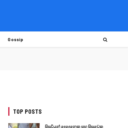
Gossip
TOP POSTS
සිසුවියන් දෙදෙනෙකු සහ සිසුවෙකු