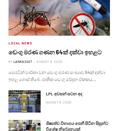
LOCAL NEWS
ඩෙංගු මරණ ගණන 64ක් දක්වා ඉහළට
BY
LANKA24X7
AUGUST 8, 2026
මෙරටින් වාර්තා වන ඩෙංගු මරණ සංඛ්‍යාව 64ක් දක්වා
ඉහළ ගොස් තිබේ. ජාතික ඩෙංගු මර්දන ඒකකය…
LPL අවසන් සටන අද
AUGUST 8, 2026
ශිෂ්‍යත්ව විභාගය පෙනී සිටින සිසුන්ට
විශේෂ නිවේදනයක්