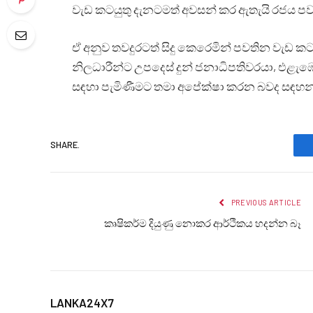
වැඩ කටයුතු දැනටමත් අවසන් කර ඇතැයි රජය පව
ඒ අනුව තවදුරටත් සිදු කෙරෙමින් පවතින වැඩ 
නිලධාරීන්ට උපදෙස් දුන් ජනාධිපතිවරයා, එළැඹෙ
සඳහා පැමිණීමට තමා අපේක්ෂා කරන බවද සඳහන
SHARE.
PREVIOUS ARTICLE
කෘෂිකර්ම දියුණු නොකර ආර්ථිකය හදන්න බෑ
LANKA24X7