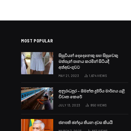
MOST POPULAR
සිසුවියන් දෙදෙනෙකු සහ සිසුවෙකු
මත්පැන් පානය කරමින් සිටියදී
අත්අඩංගුවට
MAY 21, 2023
1,674
VIEWS
අනුරාධපුර – ඕමන්ත දුම්රිය මාර්ගය යළි
විවෘත කෙරේ
JULY 13, 2023
950
VIEWS
ජනපති ඡන්දය තියන දවස කියයි
MARCH 7, 2023
867
VIEWS