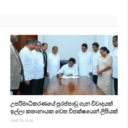
උපරිමාධිකරණයේ පුරප්පාඩු ගැන විවාදයක්
ඉල්ලා කතානායක වෙත විපක්ෂයෙන් ලිපියක්
JUNE 26, 2026