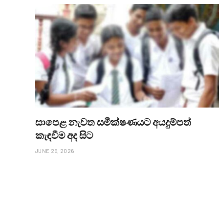
සාපෙළ නැවත සමීක්ෂණයට අයදුම්පත්
කැඳවීම අද සිට
JUNE 25, 2026