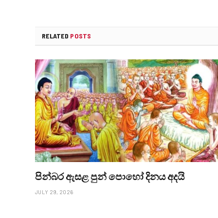
RELATED
POSTS
පින්බර ඇසළ පුන් පොහෝ දිනය අදයි
JULY 29, 2026