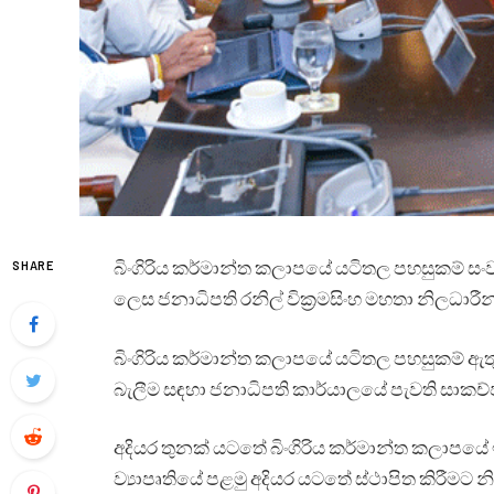
බිංගිරිය කර්මාන්ත කලාපයේ යටිතල පහසුකම් ස
SHARE
ලෙස ජනාධිපති රනිල් වික්‍රමසිංහ මහතා නිලධාරී
බිංගිරිය කර්මාන්ත කලාපයේ යටිතල පහසුකම් ඇතුළ
බැලීම සඳහා ජනාධිපති කාර්යාලයේ පැවති සාකච්
අදියර තුනක් යටතේ බිංගිරිය කර්මාන්ත කලාපයේ ඉ
ව්‍යාපෘතියේ පළමු අදියර යටතේ ස්ථාපිත කිරීමට 