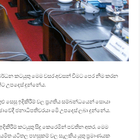
ංවර්ධන කටයුතු මෙම වසර අවසන් වීමට පෙර නිම කරන
න්ට උපදෙස් දුන්නේය.
ු සෙසු ඉදිකිරීම් වල ප්‍රගතිය සම්බන්ධයෙන් සොයා
ඡාවේදී ජනාධිපතිවරයා මෙි උපදෙස් ලබා දුන්නේය.
දිකිරීම් කටයුතු සිදු කෙරෙමින් පවතින අතර, මෙම
නියමිත යටිතල පහසුකම් වල සැලකිය යුතු ප්‍රමාණයක