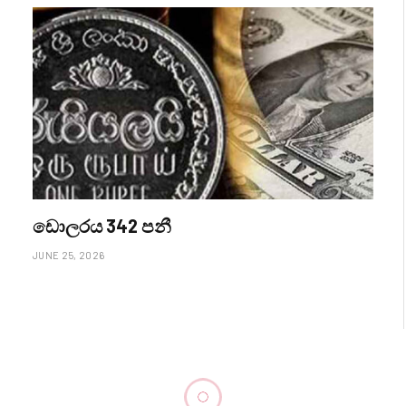
ඩොලරය 342 පනී
JUNE 25, 2026