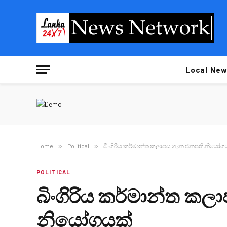
Local New
Home
»
Political
»
බිංගිරිය කර්මාන්ත කලාපය ගැන ජනපති නියෝග
POLITICAL
බිංගිරිය කර්මාන්ත ක
නියෝගයක්