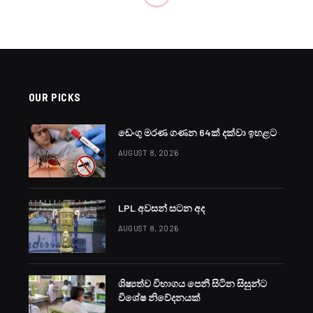
OUR PICKS
ඩෙංගු මරණ ගණන 64ක් දක්වා ඉහළට
AUGUST 8, 2026
LPL අවසන් සටන අද
AUGUST 8, 2026
ශිෂ්‍යත්ව විභාගය පෙනී සිටින සිසුන්ට
විශේෂ නිවේදනයක්