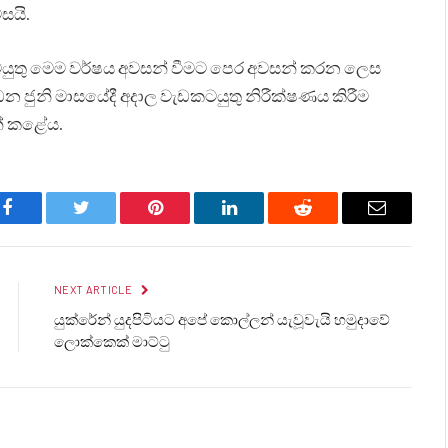
සයි.
කටයුතු මෙම වර්ෂය අවසන් වීමට පෙර අවසන් කරන ලෙස
න ජුනි මාසයේදී අදාල වැඩකටයුතු නිරීක්ෂණය කිරීම
් කළේය.
Facebook
Twitter
Pinterest
LinkedIn
Reddit
Email
NEXT ARTICLE
යුක්රේන් යුදපිටියට අපේ කොල්ලන් යැවූවැයි හමුදාවේ
ලොක්කෙක් මාට්ටු