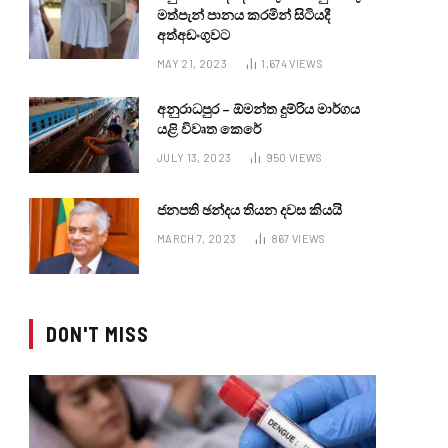
මත්පැන් පානය කරමින් සිටියදී
අත්අඩංගුවට
MAY 21, 2023
1,674
VIEWS
අනුරාධපුර – ඕමන්ත දුම්රිය මාර්ගය
යළි විවෘත කෙරේ
JULY 13, 2023
950
VIEWS
ජනපති ඡන්දය තියන දවස කියයි
MARCH 7, 2023
867
VIEWS
DON'T MISS