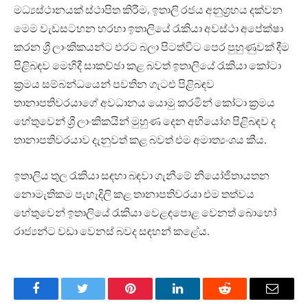
මධ්‍යස්ථානයක් ස්ථාපිත කිරීම, ඉතාලි රජය අනුග්‍රහය දක්වන
මෙම වැඩසටහන හරහා ඉතාලියේ රැකියා අවස්ථා අපේක්ෂා
කරන ශ්‍රී ලාංකිකයන්ට එරට බලා පිටත්වීට පෙර පුහුණුවක් දීම
පිළිබඳව මෙහිදී සාකච්ඡා කළ බවත් ඉතාලියේ රැකියා කෝටා
ක්‍රමය සම්බන්ධයෙන් පවතින ගැටළු පිළිබඳව
තානාපතිවරයාගේ අවධානය යොමු කරමින් කෝටා ක්‍රමය
හේතුවෙන් ශ්‍රී ලාංකිකයින් මුහුණ දෙන අභියෝග පිළිබඳව ද
තානාපතිවරයාව දැනුවත් කළ බවත් එම අමාත්‍යංශය කීය.
ඉතාලිය තුල රැකියා සඳහා බඳවා ගැනීමේ නියෝජිතායතන
නොමැතිකම පැහැදිලි කළ තානාපතිවරයා එම තත්වය
හේතුවෙන් ඉතාලියේ රැකියා වෙළඳපොළ වෙනත් බොහෝ
රාජ්‍යන්ට වඩා වෙනස් බවද සඳහන් කළේය.
Facebook
Twitter
Pinterest
LinkedIn
Reddit
Email