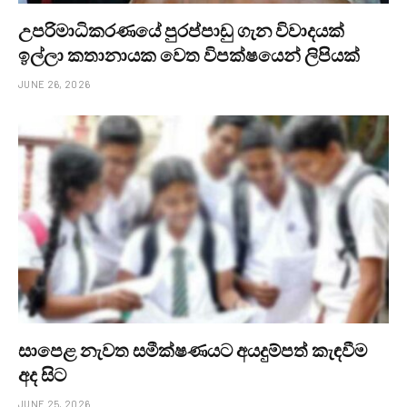
උපරිමාධිකරණයේ පුරප්පාඩු ගැන විවාදයක්
ඉල්ලා කතානායක වෙත විපක්ෂයෙන් ලිපියක්
JUNE 26, 2026
සාපෙළ නැවත සමීක්ෂණයට අයදුම්පත් කැඳවීම
අද සිට
JUNE 25, 2026