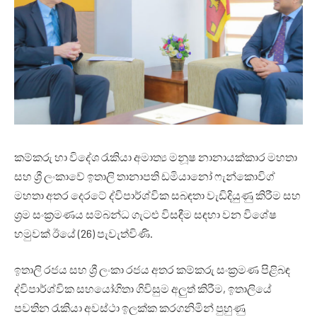
කම්කරු හා විදේශ රැකියා අමාත්‍ය මනූෂ නානායක්කාර මහතා
සහ ශ්‍රී ලංකාවේ ඉතාලි තානාපති ඩමියානෝ ෆැන්කොවිග්
මහතා අතර දෙරටේ ද්විපාර්ශ්වික සබඳතා වැඩිදියුණු කිරීම සහ
ශ්‍රම සංක්‍රමණය සම්බන්ධ ගැටළු විසඳීම සඳහා වන විශේෂ
හමුවක් ඊ‌යේ (26) පැවැත්විණි.
ඉතාලි රජය සහ ශ්‍රී ලංකා රජය අතර කම්කරු සංක්‍රමණ පිළිබඳ
ද්විපාර්ශ්වික සහයෝගිතා ගිවිසුම අලුත් කිරීම, ඉතාලියේ
පවතින රැකියා අවස්ථා ඉලක්ක කරගනිමින් පුහුණු