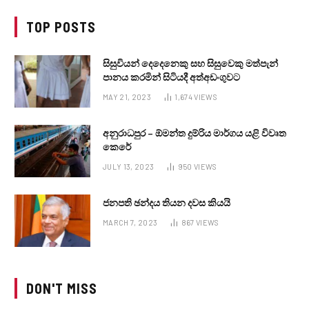
TOP POSTS
සිසුවියන් දෙදෙනෙකු සහ සිසුවෙකු මත්පැන්
පානය කරමින් සිටියදී අත්අඩංගුවට
MAY 21, 2023
1,674
VIEWS
අනුරාධපුර – ඕමන්ත දුම්රිය මාර්ගය යළි විවෘත
කෙරේ
JULY 13, 2023
950
VIEWS
ජනපති ඡන්දය තියන දවස කියයි
MARCH 7, 2023
867
VIEWS
DON'T MISS