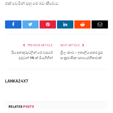
එක් වෙමින් ඔහු මේ බව කීවේය.
Facebook
Twitter
Pinterest
LinkedIn
Reddit
Email
PREVIOUS ARTICLE
NEXT ARTICLE
රිය අනතුරුවලින් මේ වසරේ
ශ්‍රී ලංකාව – ඉතාලිය අතර ශ්‍රම
දරුවන් 115 ක් මියගිහින්
සංක්‍රමණික සහයෝගීතාවක්
LANKA24X7
RELATED
POSTS