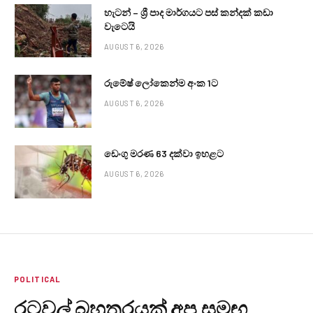
හැටන් – ශ්‍රී පාද මාර්ගයට පස් කන්දක් කඩා
වැටෙයි
AUGUST 6, 2026
රුමේෂ් ලෝකෙන්ම අංක 1ට
AUGUST 6, 2026
ඩෙංගු මරණ 63 දක්වා ඉහළට
AUGUST 6, 2026
POLITICAL
රටවල් බහුතරයක් අප සමඟ