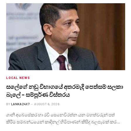
LOCAL NEWS
සලේගේ නඩු විභාගයේ අතරමැදි පෙත්සම් සලකා
බැලේ – සම්පූර්ණ විස්තරය
BY
LANKA24X7
AUGUST 6, 2026
ශානි අබේසේකර හා රවී සෙනෙවිරත්න යන මහත්වරුන් පත්
කිරීම සම්බන්ධයෙන් කාදිනල් හිමිපාණන් කිසිදු බලපෑමක් කර…