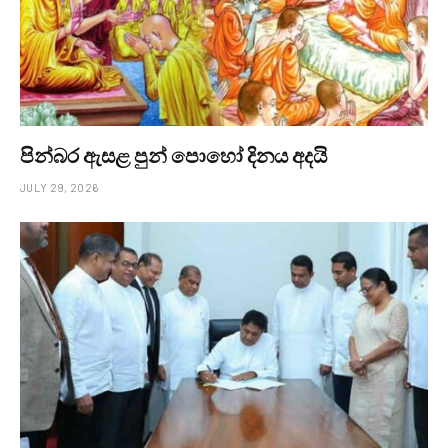
පින්බර ඇසළ පුන් පොහෝ දිනය අදයි
JULY 29, 2026