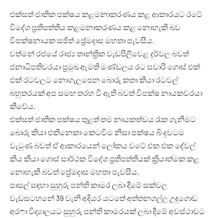
එක්සත් ජාතික පක්ෂය කළමනාකරණය කළ ආකාරයට රටේ
විදේශ ප්‍රතිපත්තිය කළමනාකරණය කළ නොහැකි බව
විපක්ෂනායක සජිත් ප්‍රේමදාස මහතා පැවසීය.
වත්මන් රජයේ රාජ්‍ය තාන්ත්‍රික වැඩපිලිවෙළ දුර්වල බවත්
ජනාධිපතිවරයා ප්‍රමුඛ ඇමති මණ්ඩලය රට සවාරි ගොස් එක්
එක් රටවලට නොගැලපෙන බොරු කතා කියා රටවල්
බහුතරයක් අප සමඟ තරහ වී ඇති බවත් විපක්ෂ නායකවරයා
කීවේය.
එක්සත් ජාතික පක්ෂය තුළත් තම නායකත්වය රැක ගැනීමට
බොරු කියා එකිනෙකා කෙටවිම නිසා පක්ෂය බිංදුවටම
වැටුණ බවත් ඒ ආකාරයෙන් ලෝකය වටේ එක එක දේවල්
කිය කියා ගොස් සාර්ථක විදේශ ප්‍රතිපත්තියක් ක්‍රියාත්මක කළ
නොහැකි බවත් ප්‍රේමදාස මහතා පැවසීය.
පාසල් සඳහා සුහුරු පන්ති කාමර ලබා දීමේ සක්වල
වැඩසටහනේ 39 වැනි අදියර යටතේ අත්තනගල්ල උඳුගොඩ
අරෆා විද්‍යාලයට සුහුරු පන්ති කාමරයක් ලබා දීමේ අවස්ථාවට