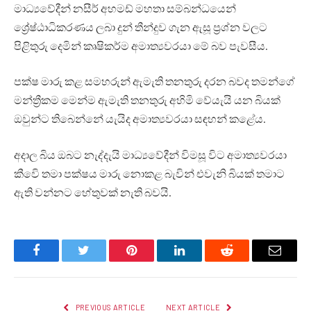
මාධ්‍යවේදීන් නසීර් අහමඩ් මහතා සම්බන්ධයෙන්
ශ්‍රේෂ්ඨාධිකරණය ලබා දුන් තීන්දුව ගැන ඇසූ ප්‍රශ්න වලට
පිළිතුරු දෙමින් කෘෂිකර්ම අමාත්‍යවරයා මේ බව පැවසීය.
පක්ෂ මාරු කළ සමහරුන් ඇමැති තනතුරු දරන බවද තමන්ගේ
මන්ත්‍රීකම මෙන්ම ඇමැති තනතුරු අහිමි වේයැයි යන බියක්
ඔවුන්ට තිබෙන්නේ යැයිද අමාත්‍යවරයා සඳහන් කළේය.
අදාල බිය ඔබට නැද්දැයි මාධ්‍යවේදීන් විමසූ විට අමාත්‍යවරයා
කීවෙි තමා පක්ෂය මාරු නොකළ බැවින් එවැනි බියක් තමාට
ඇති වන්නට හේතුවක් නැති බවයි.
Facebook
Twitter
Pinterest
LinkedIn
Reddit
Email
PREVIOUS ARTICLE
NEXT ARTICLE