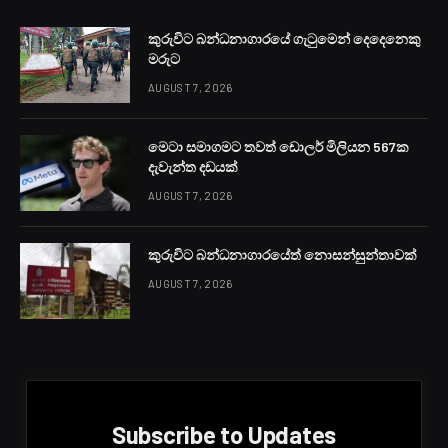
නසීර් අහමඩ් ඇමතිවරයාට ශ්‍රේෂ්ඨාධිකරණය දුන් නඩු තීන්දුව
ශ්‍රී ලංකා පොදුජන පෙරමුණෙන් ඉවත් වී කටයුතු කරන
මන්ත්‍රීවරුන්ට කිසිසේත් බලපෑමක් නොවන බව නිදහස් ජනතා
සභාවේ විධායක සභික පාර්ලිමේන්තු මන්ත්‍රී මහාචාර්ය ජී. එල්.
පීරිස් මහතා ඊයේ (9) පැවසීය.
නාවල නිදහස ජනතා සභාව ප්‍රධාන කාර්යාලයේදී ඊයේ (9)
පැවැති මාධ්‍ය හමුවේදී මහාචාර්ය ජී. එල්. පීරිස් මහතා එසේ
පැවසීය.
විධායක ජනාධිපති ධුරය අහෝසි කිරීමට පෙර පාර්ලිමේන්තුව
විසුරුවා හැර නව ජන මතයක් සහිතව එම ක්‍රියාවලිය කළ යුතු
බවත් නැගී එන මහජන විරෝධය මර්ධනය කිරීම සඳහා
ආණ්ඩුව ප්‍රතිත්‍රස්ත පනත ගෙන ආ බවත් පීරිස් මහතා කීය.