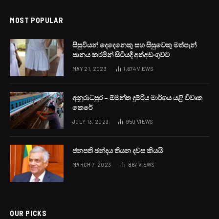
පොහොට්ටුවෙන් කැඩුණු
මන්ත්‍රීන්ට බලපෑමක් නෑ
BY
LANKA24X7
OCTOBER 10, 2023
NO COMMENTS
1 MIN READ