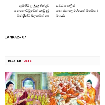
ඇමතිට ලැබුනු තීන්දුව
තවත් පොලිස්
පොහොට්ටුවෙන් කැඩුණු
කොස්තාපල්වරයෙක් මහමඟ දී
මන්ත්‍රීන්ට බලපෑමක් නෑ
මියයයි
LANKA24X7
RELATED
POSTS