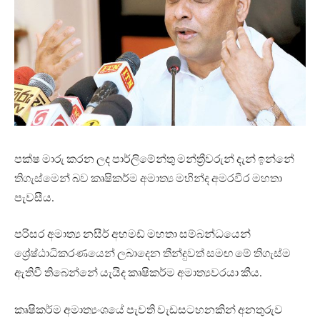
පක්ෂ මාරු කරන ලද පාර්ලිමේන්තු මන්ත්‍රීවරුන් දැන් ඉන්නේ
තිගැස්මෙන් බව කෘෂිකර්ම අමාත්‍ය මහින්ද අමරවීර මහතා
පැවසීය.
පරිසර අමාත්‍ය නසීර් අහමඩ් මහතා සම්බන්ධයෙන්
ශ්‍රේෂ්ඨාධිකරණයෙන් ලබාදෙන තීන්දුවත් සමඟ මේ තිගැස්ම
ඇතිවී තිබෙන්නේ යැයිද කෘෂිකර්ම අමාත්‍යවරයා කීය.
කෘෂිකර්ම අමාත්‍යංශයේ පැවති වැඩසටහනකින් අනතුරුව