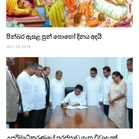
පින්බර ඇසළ පුන් පොහෝ දිනය අදයි
JULY 29, 2026
උපරිමාධිකරණයේ පුරප්පාඩු ගැන විවාදයක්