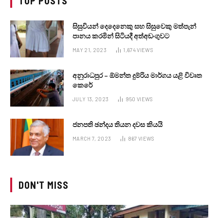
TOP POSTS
සිසුවියන් දෙදෙනෙකු සහ සිසුවෙකු මත්පැන්
පානය කරමින් සිටියදී අත්අඩංගුවට
MAY 21, 2023
1,674
VIEWS
අනුරාධපුර – ඕමන්ත දුම්රිය මාර්ගය යළි විවෘත
කෙරේ
JULY 13, 2023
950
VIEWS
ජනපති ඡන්දය තියන දවස කියයි
MARCH 7, 2023
867
VIEWS
DON'T MISS