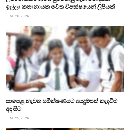
ඉල්ලා කතානායක වෙත විපක්ෂයෙන් ලිපියක්
JUNE 26, 2026
සාපෙළ නැවත සමීක්ෂණයට අයදුම්පත් කැඳවීම
අද සිට
JUNE 25, 2026