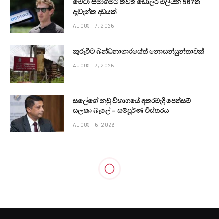
මෙටා සමාගමට තවත් ඩොලර් මිලියන 567ක
දැවැන්ත දඩයක්
AUGUST 7, 2026
කුරුවිට බන්ධනාගාරයේත් නොසන්සුන්තාවක්
AUGUST 7, 2026
සලේගේ නඩු විභාගයේ අතරමැදි පෙත්සම්
සලකා බැලේ – සම්පූර්ණ විස්තරය
AUGUST 6, 2026
POLITICAL
ඇමතිට ලැබුනු තීන්දුව