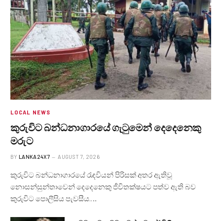
LOCAL NEWS
කුරුවිට බන්ධනාගාරයේ ගැටුමෙන් දෙදෙනෙකු
මරුට
BY
LANKA24X7
AUGUST 7, 2026
කුරුවිට බන්ධනාගාරයේ රැඳවියන් පිරිසක් අතර ඇතිවූ
නොසන්සුන්තාවෙන් දෙදෙනෙකු ජීවිතක්ෂයට පත්ව ඇති බව
කුරුවිට පොලීසිය පැවසීය.…