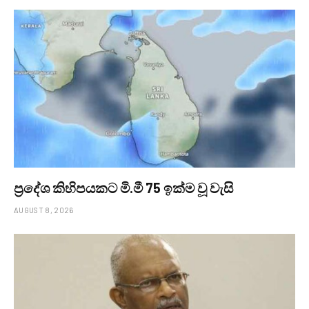
ප්‍රදේශ කිහිපයකට මි.මී 75 ඉක්ම වූ වැසි
AUGUST 8, 2026