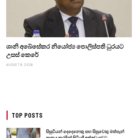
ශානි අබේසේකර නියෝජ්‍ය පොලිස්පති ධුරයට
උසස් කෙරේ
AUGUST 8, 2026
TOP POSTS
සිසුවියන් දෙදෙනෙකු සහ සිසුවෙකු මත්පැන්
පානය කරමින් සිටියදී අත්අඩංගුවට