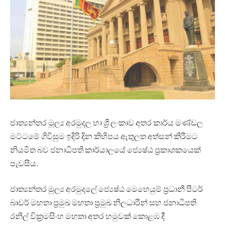
ජාත්‍යන්තර මූල්‍ය අරමුදල හා ශ්‍රී ලංකාව අතර කාර්ය මණ්ඩල
මට්ටමේ ගිවිසුම ඉදිරි දින කිහිපය ඇතුලත අත්සන් කිරීමට
නියමිත බව ජනාධිපති කාර්යාලයේ ජ්‍යෙෂ්ඨ ප්‍රකාශකයෙක්
පැවසීය.
ජාත්‍යන්තර මූල්‍ය අරමුදලේ ජ්‍යෙෂ්ඨ මෙහෙයුම් ප්‍රධානී පීටර්
බෘවර් මහතා ප්‍රමුඛ මහතා ප්‍රමුඛ නිලධාරීන් සහ ජනාධිපති
රනිල් වික්‍රමසිංහ මහතා අතර හමුවක් කොළඹ දී