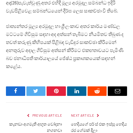
අද(26)පැවැත්වුණු අතර එහිදී මූල්‍ය අරමුදල සම්බන්ධ ඉදිරි
වැඩපිළිවෙළ සම්බන්ධයෙන් දීර්ඝ ලෙස සාකච්ඡා වී තිබේ.
ජාත්‍යන්තර මූල්‍ය අරමුදල හා ශ්‍රී ලංකාව අතර කාර්ය මණ්ඩල
මට්ටමේ ගිවිසුම සඳහා අද අත්සන් තැබීමට නියමිතව තිබුණ ද
තවත් කරුණු කිහිපයක් පිළිබඳ වැඩිදුර සාකච්ඡා කිරීමෙන්
අනතුරුව අදාල ගිවිසුම අත්සන් කිරීමට එකඟතාවයට පැමිණි
බව ජනාධිපති කාර්යාලයේ ජේෂ්ඨ ප්‍රකාශකයෙක් සඳහන්
කළේය.
Facebook
Twitter
Pinterest
LinkedIn
Reddit
Email
PREVIOUS ARTICLE
NEXT ARTICLE
කැනඩා අගමැති අභූත චෝදනා
හෙදියගේ පර් ස් එක ඉස්සූ හෙදිය
නගනවා
රජ ගේමක් දීලා