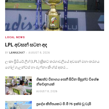
LOCAL NEWS
LPL අවසන් සටන අද
BY
LANKA24X7
AUGUST 8, 2026
ලංකා ප්‍රිමියර් ලීග් (LPL) ක්‍රිකට් තරගාවලියේ අවසන් මහා තරගය
ගෝල් ගැලන්ට්ස් හා ජැෆ්නා කිංග්ස් අතර…
ශිෂ්‍යත්ව විභාගය පෙනී සිටින සිසුන්ට විශේෂ
නිවේදනයක්
AUGUST 8, 2026
ප්‍රදේශ කිහිපයකට මි.මී 75 ඉක්ම වූ වැසි