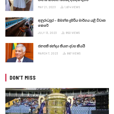
MAY 21, 2023
1,674
VIEWS
අනුරාධපුර – ඕමන්ත දුම්රිය මාර්ගය යළි විවෘත
කෙරේ
JULY 13, 2023
950
VIEWS
ජනපති ඡන්දය තියන දවස කියයි
MARCH 7, 2023
867
VIEWS
DON'T MISS