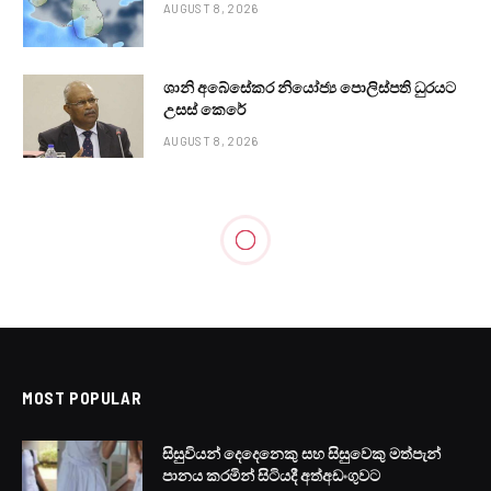
AUGUST 8, 2026
ශානි අබේසේකර නියෝජ්‍ය පොලිස්පති ධුරයට
උසස් කෙරේ
AUGUST 8, 2026
MOST POPULAR
සිසුවියන් දෙදෙනෙකු සහ සිසුවෙකු මත්පැන්
පානය කරමින් සිටියදී අත්අඩංගුවට