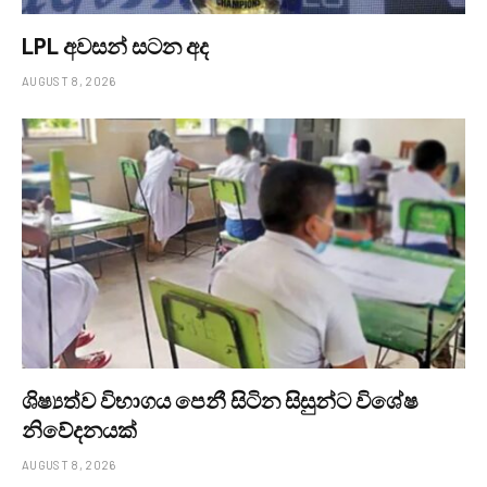
LPL අවසන් සටන අද
AUGUST 8, 2026
ශිෂ්‍යත්ව විභාගය පෙනී සිටින සිසුන්ට විශේෂ
නිවේදනයක්
AUGUST 8, 2026