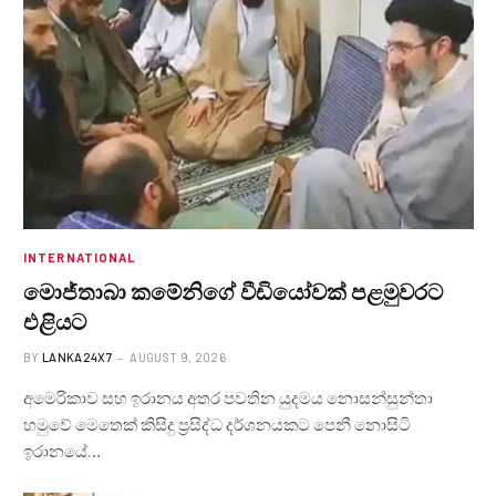
INTERNATIONAL
මොජ්තාබා කමේනිගේ වීඩියෝවක් පළමුවරට
එළියට
BY
LANKA24X7
AUGUST 9, 2026
අමෙරිකාව සහ ඉරානය අතර පවතින යුදමය නොසන්සුන්තා
හමුවේ මෙතෙක් කිසිදු ප්‍රසිද්ධ දර්ශනයකට පෙනී නොසිටි
ඉරානයේ…