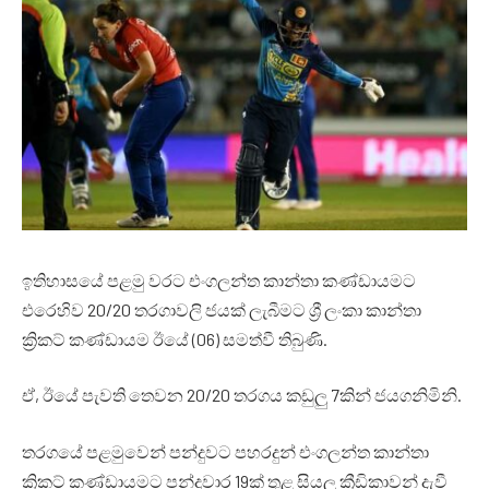
ඉතිහාසයේ පළමු වරට එංගලන්ත කාන්තා කණ්ඩායමට
එරෙහිව 20/20 තරගාවලි ජයක් ලැබීමට ශ්‍රී ලංකා කාන්තා
ක්‍රිකට් කණ්ඩායම ඊයේ (06) සමත්වී තිබුණි.
ඒ, ඊයේ පැවති තෙවන 20/20 තරගය කඩුලු 7කින් ජයගනිමිනි.
තරගයේ පළමුවෙන් පන්දුවට පහරදුන් එංගලන්ත කාන්තා
ක්‍රිකට් කණ්ඩායමට පන්දුවාර 19ක් තුළ සියලු ක්‍රීඩිකාවන් දැවී