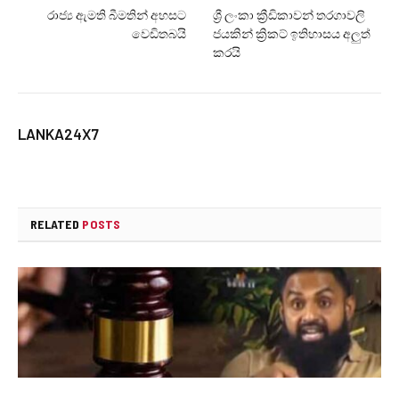
රාජ්‍ය ඇමති බීමතින් අහසට
ශ්‍රී ලංකා ක්‍රීඩිකාවන් තරගාවලි
වෙඩිතබයි
ජයකින් ක්‍රිකට් ඉතිහාසය අලුත්
කරයි
LANKA24X7
RELATED
POSTS