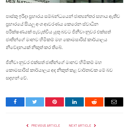
පාස්කු ඉරිදා ප්‍රහාරය සම්බන්ධයෙන් ජාත්‍යන්තර සහාය ඇතිව
ප්‍රහාරයේ සියලු අංශ ආවරණය කෙරෙන ස්වාධීන
පරීක්ෂණයක් පැවැත්වීය යුතු බවට ජිනීවා නුවර එක්සත්
ජාතීන්ගේ මානව හිමිකම් මහ කොමසාරිස් කාර්යාලය
නිවේදනයක් නිකුත් කර තිබේ.
ජිනීවා නුවර එක්සත් ජාතීන්ගේ මානව හිමිකම් මහ
කොමසාරිස් කාර්යාලය අද නිකුත් කළ වාර්තාවක මේ බව
සඳහන් වේ.
Facebook
Twitter
Pinterest
LinkedIn
Reddit
Email
PREVIOUS ARTICLE
NEXT ARTICLE