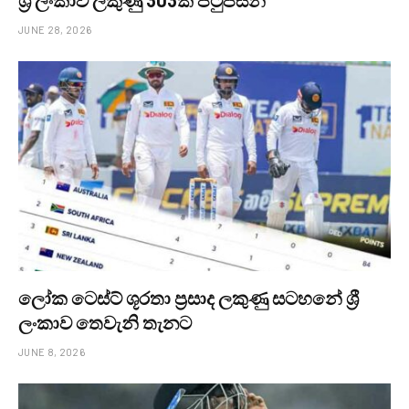
ශ්‍රී ලංකාව ලකුණු 303ක් පිටුපසින්
JUNE 28, 2026
ලෝක ටෙස්ට් ශූරතා ප්‍රසාද ලකුණු සටහනේ ශ්‍රී
ලංකාව තෙවැනි තැනට
JUNE 8, 2026