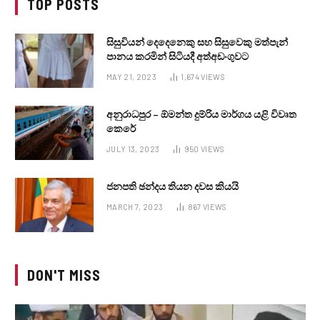
TOP POSTS
සිසුවියන් දෙදෙනෙකු සහ සිසුවෙකු මත්පැන්
පානය කරමින් සිටියදී අත්අඩංගුවට
MAY 21, 2023
1,674
VIEWS
අනුරාධපුර – ඕමන්ත දුම්රිය මාර්ගය යළි විවෘත
කෙරේ
JULY 13, 2023
950
VIEWS
ජනපති ඡන්දය තියන දවස කියයි
MARCH 7, 2023
867
VIEWS
DON'T MISS