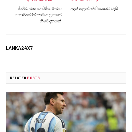
ජිනීවා මානව හිමිකම් මහ
අදත් පළාත් කිහිපයකට වැසි
කොමසාරිස් කාර්යාලයෙන්
නිවේදනයක්
LANKA24X7
RELATED
POSTS