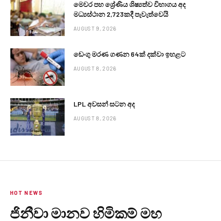
මෙවර පහ ශ්‍රේණිය ශිෂ්‍යත්ව විභාගය අද
මධ්‍යස්ථාන 2,723කදී පැවැත්වෙයි
AUGUST 9, 2026
ඩෙංගු මරණ ගණන 64ක් දක්වා ඉහළට
AUGUST 8, 2026
LPL අවසන් සටන අද
AUGUST 8, 2026
HOT NEWS
ජිනීවා මානව හිමිකම් මහ