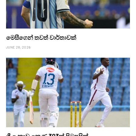
මෙසීගෙන් තවත් වාර්තාවක්
JUNE 28, 2026