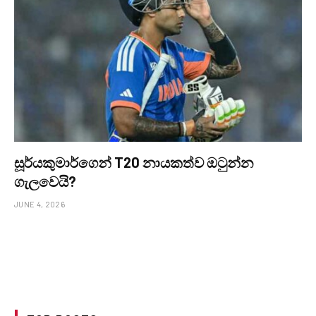
සූර්යකුමාර්ගෙන් T20 නායකත්ව ඔටුන්න
ගැලවෙයි?
JUNE 4, 2026