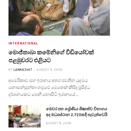
INTERNATIONAL
මොජ්තාබා කමේනිගේ වීඩියෝවක්
පළමුවරට එළියට
BY
LANKA24X7
AUGUST 9, 2026
අමෙරිකාව සහ ඉරානය අතර පවතින යුදමය
නොසන්සුන්තා හමුවේ මෙතෙක් කිසිදු ප්‍රසිද්ධ
දර්ශනයකට පෙනී නොසිටි ඉරානයේ…
මෙවර පහ ශ්‍රේණිය ශිෂ්‍යත්ව විභාගය
අද මධ්‍යස්ථාන 2,723කදී පැවැත්වෙයි
AUGUST 9, 2026