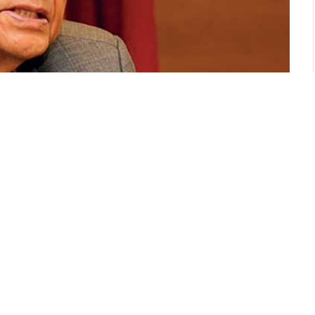
්ඩුවේ කැමැත්තෙන් හෝ අකමැත්තෙන් පැවැත්වීමට
නාධිපතිවරයා දිවුරුම් දෙන බවත් පාර්ලිමේන්තු
සීය.
් පාලන සහ පළාත් සභා මැතිවරණ කල්දැමුවත්
ල්. පීරිස් මහතා ජනාධිපතිවරණය කල්දැමීම ජනමත