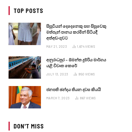
TOP POSTS
සිසුවියන් දෙදෙනෙකු සහ සිසුවෙකු
මත්පැන් පානය කරමින් සිටියදී
අත්අඩංගුවට
MAY 21, 2023
1,674
VIEWS
අනුරාධපුර – ඕමන්ත දුම්රිය මාර්ගය
යළි විවෘත කෙරේ
JULY 13, 2023
950
VIEWS
ජනපති ඡන්දය තියන දවස කියයි
MARCH 7, 2023
867
VIEWS
DON'T MISS