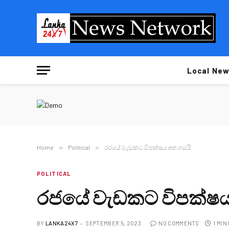
Local New
Home
»
Political
»
රජයේ වැඩකට විපක්ෂය අත ගසයි
POLITICAL
රජයේ වැඩකට විපක්ෂය
BY
LANKA24X7
SEPTEMBER 5, 2023
NO COMMENTS
1 MIN