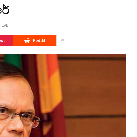
රේ
 READ
est
Reddit