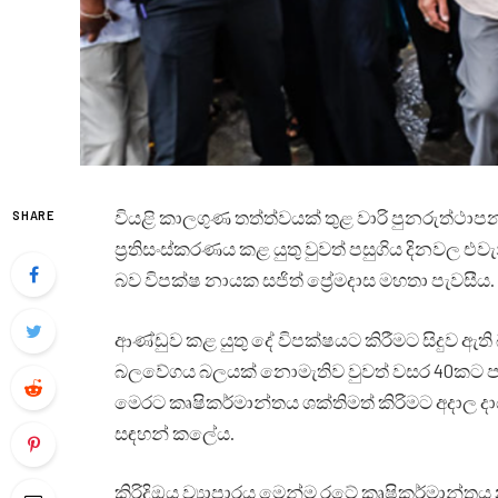
වියළි කාලගුණ තත්ත්වයක් තුළ වාරි පුනරුත්ථාපන 
SHARE
ප්‍රතිසංස්කරණය කළ යුතු වුවත් පසුගිය දිනවල 
බව විපක්ෂ නායක සජිත් ප්‍රේමදාස මහතා පැවසීය.
ආණ්ඩුව කළ යුතු දේ විපක්ෂයට කිරීමට සිදුව ඇති 
බලවේගය බලයක් නොමැතිව වුවත් වසර 40කට පසු ක
මෙරට කෘෂිකර්මාන්තය ශක්තිමත් කිරිමට අදාල ද
සඳහන් කලේය.
කිරිදිඔය ව්‍යාපාරය මෙන්ම රටේ කෘෂිකර්මාන්