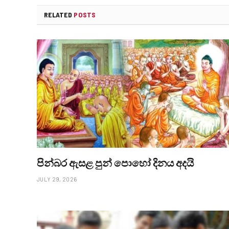
RELATED
POSTS
පින්බර ඇසළ පුන් පොහෝ දිනය අදයි
JULY 29, 2026