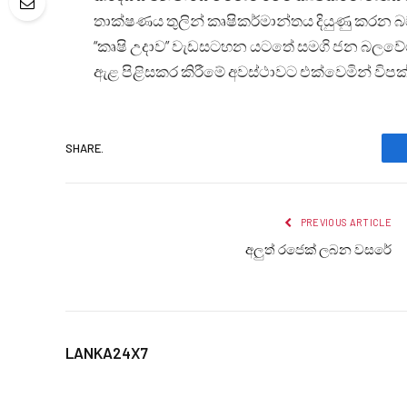
තාක්ෂණය තුලින් කෘෂිකර්මාන්තය දියුණු කරන බවත
“කෘෂි උදාව” වැඩසටහන යටතේ සමගි ජන බලවේගයේ 
ඇළ පිළිසකර කිරීමේ අවස්ථාවට එක්වෙමින් විප
SHARE.
PREVIOUS ARTICLE
අලුත් රජෙක් ලබන වසරේ
LANKA24X7