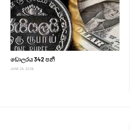
ඩොලරය 342 පනී
JUNE 25, 2026