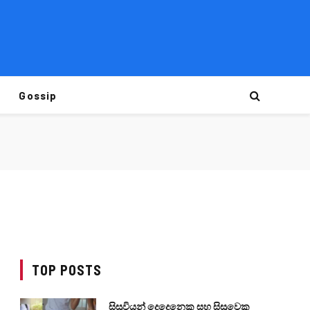
Gossip
TOP POSTS
සිසුවියන් දෙදෙනෙකු සහ සිසුවෙකු