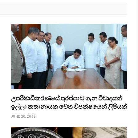
උපරිමාධිකරණයේ පුරප්පාඩු ගැන විවාදයක්
ඉල්ලා කතානායක වෙත විපක්ෂයෙන් ලිපියක්
JUNE 26, 2026