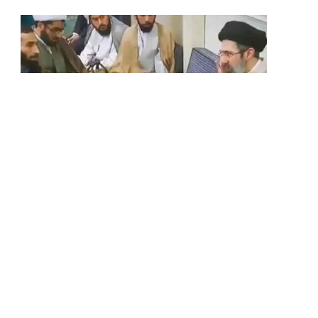
INTERNATIONAL
මොජ්තාබා කමේනිගේ වීඩියෝවක්
පළමුවරට එළියට
BY
LANKA24X7
AUGUST 9, 2026
අමෙරිකාව සහ ඉරානය අතර පවතින යුදමය
නොසන්සුන්තා හමුවේ මෙතෙක් කිසිදු ප්‍රසිද්ධ
දර්ශනයකට පෙනී නොසිටි ඉරානයේ…