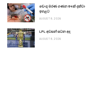
ඩෙංගු මරණ ගණන 64ක් දක්වා
ඉහළට
AUGUST 8, 2026
LPL අවසන් සටන අද
AUGUST 8, 2026