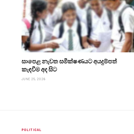
සාපෙළ නැවත සමීක්ෂණයට අයදුම්පත්
කැඳවීම අද සිට
JUNE 25, 2026
POLITICAL