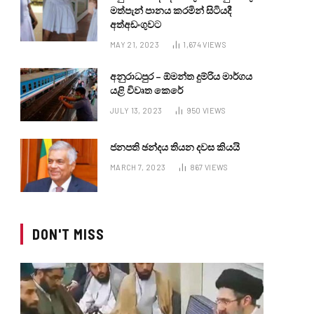
මත්පැන් පානය කරමින් සිටියදී
අත්අඩංගුවට
MAY 21, 2023
1,674
VIEWS
අනුරාධපුර – ඕමන්ත දුම්රිය මාර්ගය
යළි විවෘත කෙරේ
JULY 13, 2023
950
VIEWS
ජනපති ඡන්දය තියන දවස කියයි
MARCH 7, 2023
867
VIEWS
DON'T MISS