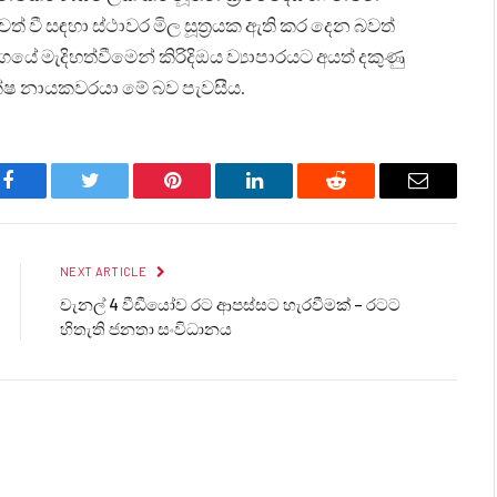
් වී සඳහා ස්ථාවර මිල සූත්‍රයක ඇති කර දෙන බවත්
මැදිහත්වීමෙන් කිරිදිඔය ව්‍යාපාරයට අයත් දකුණු
ක්ෂ නායකවරයා මේ බව පැවසීය.
Facebook
Twitter
Pinterest
LinkedIn
Reddit
Email
NEXT ARTICLE
චැනල් 4 වීඩීයෝව රට ආපස්සට හැරවීමක් – රටට
හිතැති ජනතා සංවිධානය