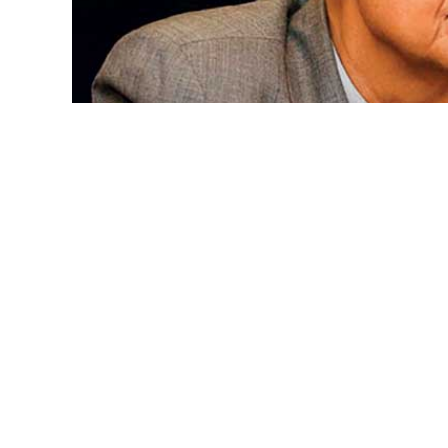
ජනාධිපතිවරණය අනිවාර්යෙන්ම ලබන වසරේ ආණ
සිදුවන බවත් ලබන වසරේ නොවැම්බර් මස අභිනව ජ
මන්ත්‍රී මහාචාර්ය ජී. එල්. පීරිස් මහතා ඊයේ (4) පැව
ආණ්ඩුව නොයෙකුත් ව්‍යාජ හේතු දක්වමින් පළාත
ජනාධිපතිවරණය කල් දැමිය නොහැකි බව කී ජී. එ