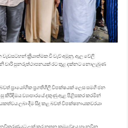
වැඩසටහන් ක්‍රියාත්මක වී වැව් අමුනු, ඇල වේලි
එවැනි වාරි පුනරුත්ථාපනයක් රට තුළ දක්නට නොලැබුණ
බවත් ප්‍රායෝගික ප්‍රගතිශීලී විපක්ෂයක් ලෙස සමගි ජන
ිරිඳිඔය ව්‍යාපාරයේ දකුණු ඇළ පිළිසකර කරමින්
ායකත්වය ලබා දීම සිදු කළ බවත් විපක්ෂනායකවරයා
තය නවීකරණයට ලක් කර නූතන ක්‍රමවේදය හා නවීන