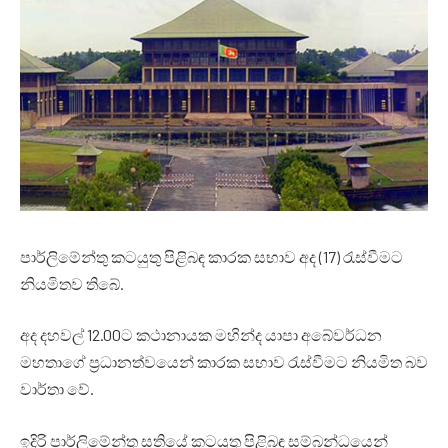
පාර්ලිමේන්තු කටයුතු පිළිබඳ කාරක සභාව අද (17) රැස්වීමට
නියමිතව තිබේ.
අද දහවල් 12.00ට කථානායක මහින්ද යාපා අබේවර්ධන
මහතාගේ ප්‍රධානත්වයෙන් කාරක සභාව රැස්වීමට නියමිත බව
වාර්තා වේ.
ඉදිරි පාර්ලිමේන්තු සතියේ කටයුතු පිළිබඳ සම්බන්ධයෙන්