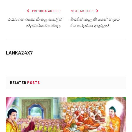
PREVIOUS ARTICLE
NEXT ARTICLE
රථවාහන ‍රාජකාරි කළ පොලිස්
බීමතින් කැලණි ගඟේ නෑමට
නිලධාරියාව හප්පලා
ගිය තරුණයා අතුරුදන්
LANKA24X7
RELATED
POSTS