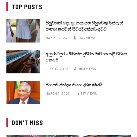
TOP POSTS
සිසුවියන් දෙදෙනෙකු සහ සිසුවෙකු මත්පැන්
පානය කරමින් සිටියදී අත්අඩංගුවට
MAY 21, 2023
1,674
VIEWS
අනුරාධපුර – ඕමන්ත දුම්රිය මාර්ගය යළි විවෘත
කෙරේ
JULY 13, 2023
950
VIEWS
ජනපති ඡන්දය තියන දවස කියයි
MARCH 7, 2023
867
VIEWS
DON'T MISS