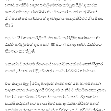
සාකච්ඡා කිරීම සඳහා පාර්ලිමේන්තු කටයුතු පිළිබඳ කාරක
සභාව මෙලෙස රැස්වීමට නියමිත අතර පනත් කෙටුම්පත්
කිහිපයක් සම්බන්ධයෙන් ද අවදානය යොමුකිරීමට නියමිතව
තිබේ.
පසුගිය 13 වනදා පාර්ලිමේන්තු කටයුතු පිළිබඳ කාරක සභාව
රැස්වී පාර්ලිමේන්තුව හෙට (18) සිට 21 වනදා දක්වා රැස්වීමට
තීරණය කර තිබුණි.
කෙසේවෙතත් එම තීරණයේ සංශෝධනයක් මෙතෙක් සිදුකර
නොමැති අතර පාර්ලිමේන්තුව හෙට රැස්වීමට නියමිතය.
එම කාලය තුළ දි රේගු ආඥාපනත සහ ආනයන හා අපනයන
පාලන පනතේ රෙගුලාසි විවාදයට ගැනීමට නියමිත අතර දූෂණ
විරෝධී පනත් කෙටුම්පතේ සහ අපරාධයක වින්දිතයන් සහ
සාක්ෂිකරුවන් හට සහාය දීමේ සහ ආරක්ෂා කිරීමේ පනත්
කෙටුම්පතේ කාරක සභා අවස්ථා විවාදය පැවැත්වීමට තීරණය