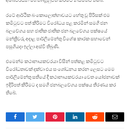
රටේ ආර්ථික බංකොලොත්භාවයට හේතු වූ පිරිසක් එම
කමිටුවට පත් කිරිමට විරෝධය පළ කරමින් සමගි ජන
බලවේගය සහ ජාතික ජාතික ජන බලවේගය පක්ෂයේ
මන්ත්‍රීවරු අදාළ පාර්ලිමේන්තු විශේෂ කාරක සභාවෙන්
පසුගියදා ඉල්ලා අස්වී තිබුණි.
එමෙන්ම කථානායකවරයා විසින් පත්කළ කමිටුවට
විරෝධතාවක් දක්වා එය සංශෝධනය කරන ලෙසට මෙම
පාර්ලිමේන්තු සතියේ දී කථානායකවරයා වෙත යෝජනාවක්
ඉදිරිපත් කිරීමට ද සමගි ජනබලවේගය පක්ෂය තීරණය කර
තිබේ.
Facebook
Twitter
Pinterest
LinkedIn
Reddit
Email