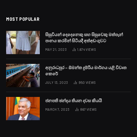
MOST POPULAR
සිසුවියන් දෙදෙනෙකු සහ සිසුවෙකු මත්පැන්
පානය කරමින් සිටියදී අත්අඩංගුවට
MAY 21, 2023
1,674
VIEWS
අනුරාධපුර – ඕමන්ත දුම්රිය මාර්ගය යළි විවෘත
කෙරේ
JULY 13, 2023
950
VIEWS
ජනපති ඡන්දය තියන දවස කියයි
MARCH 7, 2023
867
VIEWS