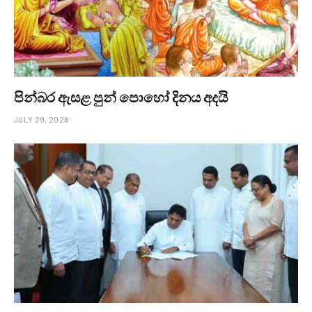
පින්බර ඇසළ පුන් පොහෝ දිනය අදයි
JULY 29, 2026