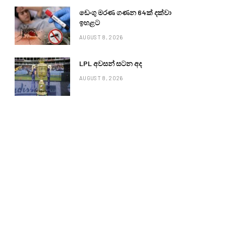
ඩෙංගු මරණ ගණන 64ක් දක්වා
ඉහළට
AUGUST 8, 2026
LPL අවසන් සටන අද
AUGUST 8, 2026