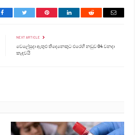
Facebook
Twitter
Pinterest
LinkedIn
Reddit
Email
NEXT ARTICLE
වෙලේසුදා ඇතුළු තිදෙනෙකුට එරෙහි නඩුව 04 වනදා
කැඳවයි