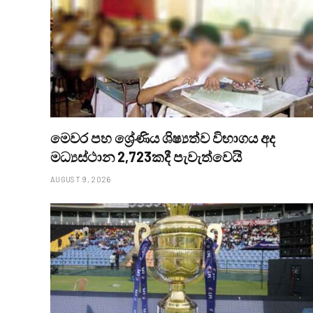
මෙවර පහ ශ්‍රේණිය ශිෂ්‍යත්ව විභාගය අද
මධ්‍යස්ථාන 2,723කදී පැවැත්වෙයි
AUGUST 9, 2026