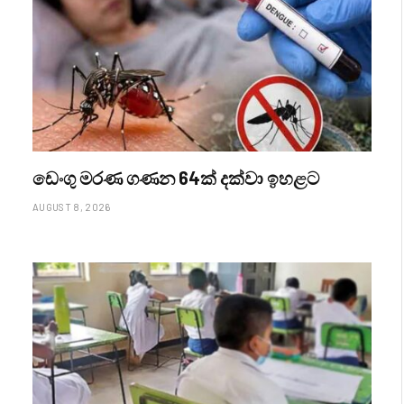
ඩෙංගු මරණ ගණන 64ක් දක්වා ඉහළට
AUGUST 8, 2026