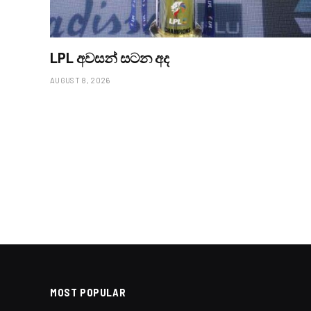
LPL අවසන් සටන අද
AUGUST 8, 2026
LOCAL NEWS
දරුවන්ගේ ආරක්ෂාව 
-පොලීසිය