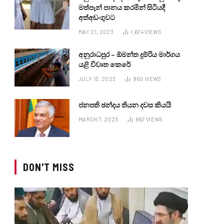
මත්පැන් පානය කරමින් සිටියදී
අත්අඩංගුවට
MAY 21, 2023
1,674
VIEWS
අනුරාධපුර – ඕමන්ත දුම්රිය මාර්ගය
යළි විවෘත කෙරේ
JULY 13, 2023
950
VIEWS
ජනපති ඡන්දය තියන දවස කියයි
MARCH 7, 2023
867
VIEWS
DON'T MISS