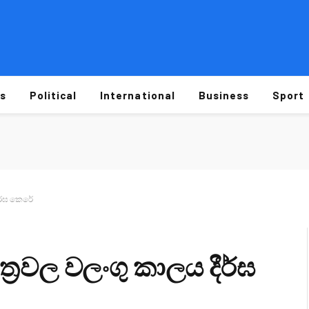
s
Political
International
Business
Sport
ීර්ඝ කෙරේ
්‍රවල වලංගු කාලය දීර්ඝ