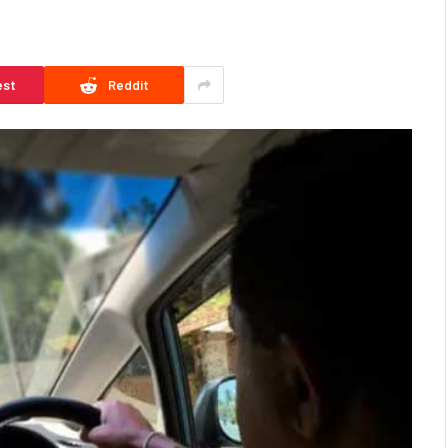
D
est
Reddit