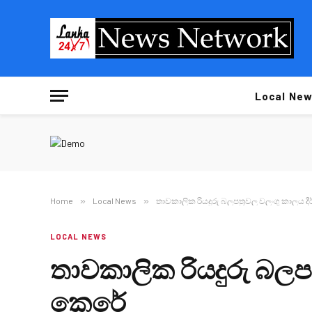
Local New
Home
»
Local News
»
තාවකාලික රියදුරු බලපත්‍රවල වලංගු කාලය ද
LOCAL NEWS
තාවකාලික රියදුරු බලපත
කෙරේ