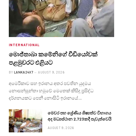
INTERNATIONAL
මොජ්තාබා කමේනිගේ වීඩියෝවක්
පළමුවරට එළියට
BY
LANKA24X7
AUGUST 9, 2026
අමෙරිකාව සහ ඉරානය අතර පවතින යුදමය
නොසන්සුන්තා හමුවේ මෙතෙක් කිසිදු ප්‍රසිද්ධ
දර්ශනයකට පෙනී නොසිටි ඉරානයේ…
මෙවර පහ ශ්‍රේණිය ශිෂ්‍යත්ව විභාගය
අද මධ්‍යස්ථාන 2,723කදී පැවැත්වෙයි
AUGUST 9, 2026