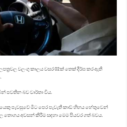
ලපත්‍රවල වලංගු කාලය වසර 02ක් තෙක් දීර්ඝ කර ඇති
.
් පවතින බව වාර්තා විය.
කයෙකු පැවසුවේ මීට පෙර පැවැති කාඩ් හිඟය හේතුවෙන්
රවල තොගය අවසන් කිරීම සඳහා මෙම පියවර ගත් බවය.