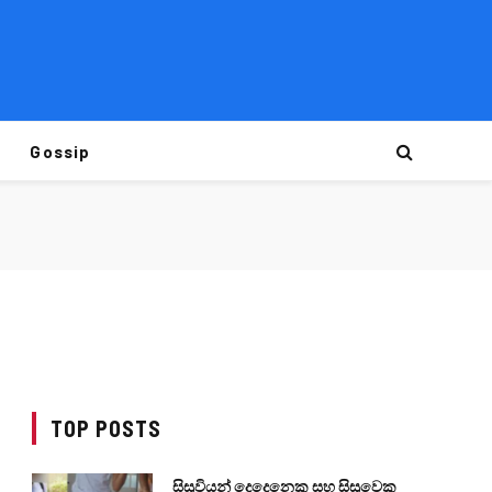
Gossip
TOP POSTS
සිසුවියන් දෙදෙනෙකු සහ සිසුවෙකු