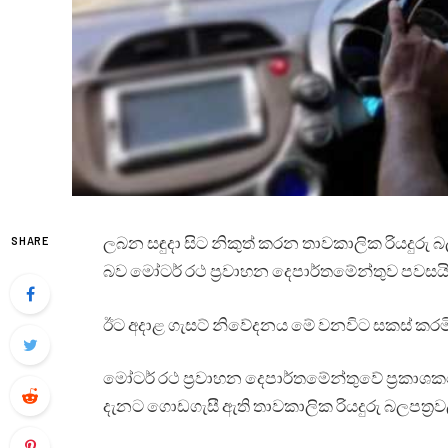
ලබන සඳුදා සිට නිකුත් කරන තාවකාලික රියදුරු බ
SHARE
බව මෝටර් රථ ප්‍රවාහන දෙපාර්තමේන්තුව පවසයි
ඊට අදාළ ගැසට් නිවේදනය මේ වනවිට සකස් කරමින
මෝටර් රථ ප්‍රවාහන දෙපාර්තමේන්තුවේ ප්‍රකාශ
දැනට ගොඩගැසී ඇති තාවකාලික රියදුරු බලපත්‍