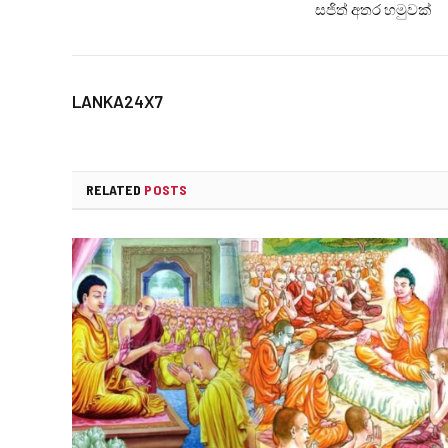
සජිත් අතර හමුවක්
LANKA24X7
RELATED
POSTS