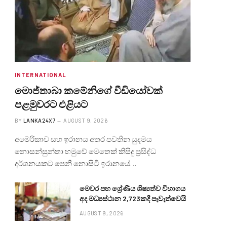
INTERNATIONAL
මොජ්තාබා කමේනිගේ වීඩියෝවක්
පළමුවරට එළියට
BY
LANKA24X7
AUGUST 9, 2026
අමෙරිකාව සහ ඉරානය අතර පවතින යුදමය
නොසන්සුන්තා හමුවේ මෙතෙක් කිසිදු ප්‍රසිද්ධ
දර්ශනයකට පෙනී නොසිටි ඉරානයේ…
මෙවර පහ ශ්‍රේණිය ශිෂ්‍යත්ව විභාගය
අද මධ්‍යස්ථාන 2,723කදී පැවැත්වෙයි
AUGUST 9, 2026