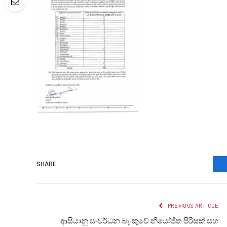
SHARE.
PREVIOUS ARTICLE
ආසියානු සංවර්ධන බැංකුවේ නියෝජිත පිරිසක් සහ