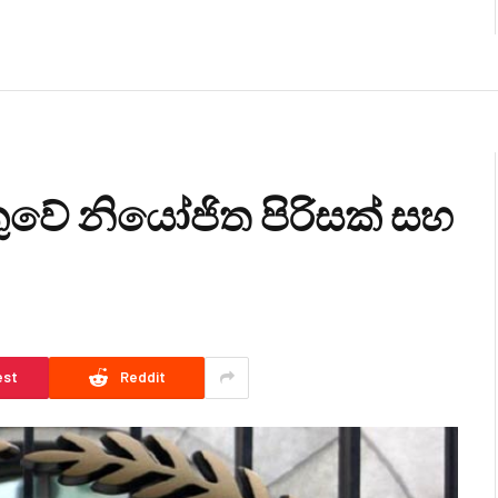
ුවේ නියෝජිත පිරිසක් සහ
est
Reddit