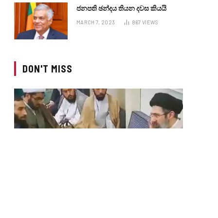
ජනපති ඡන්දය තියන දවස කියයි
MARCH 7, 2023
867
VIEWS
DON'T MISS
INTERNATIONAL
මොජ්තාබා කමේනිගේ වීඩියෝවක්