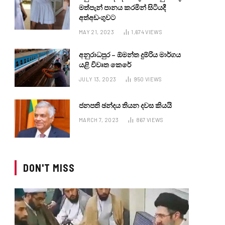
මත්පැන් පානය කරමින් සිටියදී
අත්අඩංගුවට
MAY 21, 2023
1,674
VIEWS
අනුරාධපුර – ඕමන්ත දුම්රිය මාර්ගය
යළි විවෘත කෙරේ
JULY 13, 2023
950
VIEWS
ජනපති ඡන්දය තියන දවස කියයි
MARCH 7, 2023
867
VIEWS
DON'T MISS