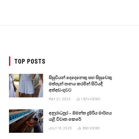
TOP POSTS
සිසුවියන් දෙදෙනෙකු සහ සිසුවෙකු
මත්පැන් පානය කරමින් සිටියදී
අත්අඩංගුවට
MAY 21, 2023
1,674
VIEWS
අනුරාධපුර – ඕමන්ත දුම්රිය මාර්ගය
යළි විවෘත කෙරේ
JULY 13, 2023
950
VIEWS