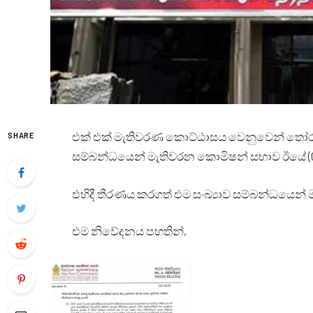
එක් එක් මැතිවරණ කොට්ඨාසය වෙනුවෙන් තෝරා පත් 
SHARE
සම්බන්ධයෙන් මැතිවරන කොමිෂන් සභාව ඊයේ (09
එහිදී තීරණය කරගත් එම සංඛ්‍යාව සම්බන්ධයෙන් 
එම නිවේදනය පහතින්,