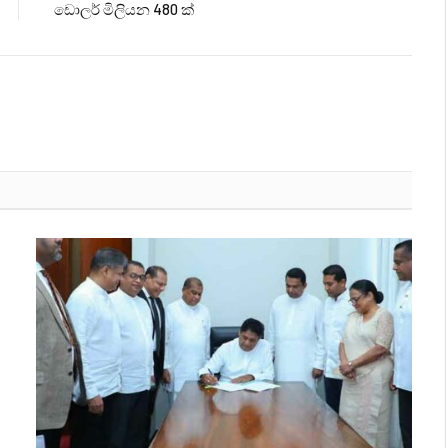
ඩොලර් මිලියන 480 ක්