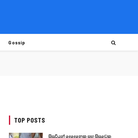
Gossip
TOP POSTS
සිසුවියන් දෙදෙනෙකු සහ සිසුවෙකු