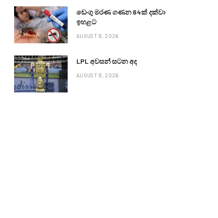
ඩෙංගු මරණ ගණන 64ක් දක්වා
ඉහළට
AUGUST 8, 2026
LPL අවසන් සටන අද
AUGUST 8, 2026