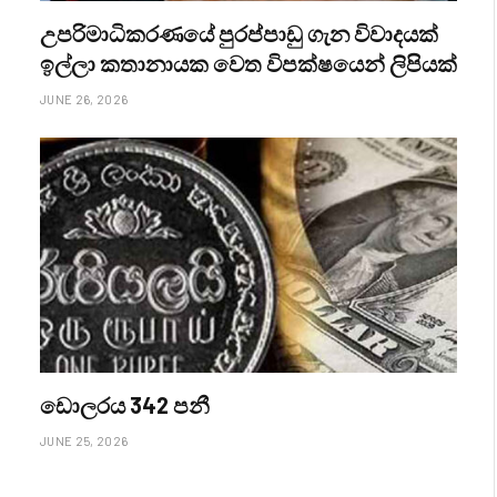
උපරිමාධිකරණයේ පුරප්පාඩු ගැන විවාදයක්
ඉල්ලා කතානායක වෙත විපක්ෂයෙන් ලිපියක්
JUNE 26, 2026
ඩොලරය 342 පනී
JUNE 25, 2026