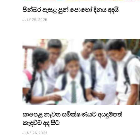
පින්බර ඇසළ පුන් පොහෝ දිනය අදයි
JULY 29, 2026
සාපෙළ නැවත සමීක්ෂණයට අයදුම්පත්
කැඳවීම අද සිට
JUNE 25, 2026