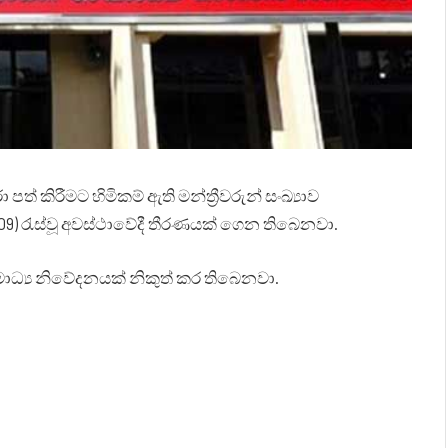
කිරීමට හිමිකම් ඇති මන්ත්‍රීවරුන් සංඛ්‍යාව
) රැස්වූ අවස්ථාවේදී තීරණයක් ගෙන තිබෙනවා.
මාධ්‍ය නිවේදනයක් නිකුත් කර තිබෙනවා.