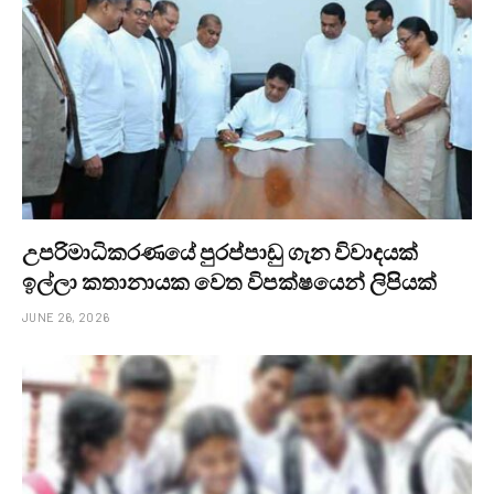
උපරිමාධිකරණයේ පුරප්පාඩු ගැන විවාදයක්
ඉල්ලා කතානායක වෙත විපක්ෂයෙන් ලිපියක්
JUNE 26, 2026