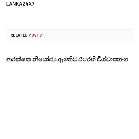
LANKA24X7
RELATED
POSTS
ආරක්ෂක නියෝජ්‍ය ඇමතිට එරෙහි විශ්වාසභංග
යෝජනාව ගැන කථානායකගේ තීරණය අද
AUGUST 19, 2025