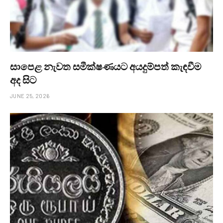
සාපෙළ නැවත සමීක්ෂණයට අයදුම්පත් කැඳවීම
අද සිට
JUNE 25, 2026