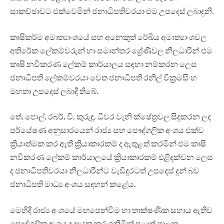
සාකච්ඡාවට එක්වෙමින් ජනාධිපතිවරයා එම උපදෙස් ලබාදුනි.
කෘෂිකර්ම අමාත්‍යාංශයේ සහ අනෙකුත් රේඛීය අමාත්‍යාංශවල
අතිරේක ලේකම්වරුන් හා සමාන්තර ශ්‍රේණිවල නිලධාරින් එම
කෘෂි නවීකරණ ලේකම් කාර්යාලය සඳහා නම්කරන ලෙස
ජනාධිපති ලේකම්වරයා වෙත ජනාධිපති රනිල් වික්‍රමසිංහ
මහතා උපදෙස් ලබාදී තිබේ.
තේ, පොල්, රබර්, වී, කුරුඳු, ධීවර වැනි ක්ෂේත්‍රවල සිදුකරන ලද
පර්යේෂණ අනුසාරයෙන් රාජ්‍ය සහ පෞද්ගලික අංශය එක්ව
ක්‍රියාත්මක කර ඇති ක්‍රියාකාරකම් ද ඇතුළත් කරමින් එම කෘෂි
නවීකරණ ලේකම් කාර්යාලයේ ක්‍රියාකාරකම් එළිදක්වන ලෙස
ද ජනාධිපතිවරයා නිලධාරීන්ට වැඩිදුරටත් උපදෙස් දුන් බව
ජනාධිපති මාධ්‍ය අංශය සඳහන් කළේය.
මෙහිදී රාජ්‍ය අංශයේ මඟපෙන්වීම හා තාක්ෂණික සහාය ඇතිව
පෞද්ගලික අංශය ද දායක කර ගනිමින් පළාත් පාලන