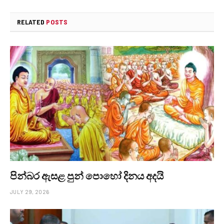
RELATED
POSTS
පින්බර ඇසළ පුන් පොහෝ දිනය අදයි
JULY 29, 2026