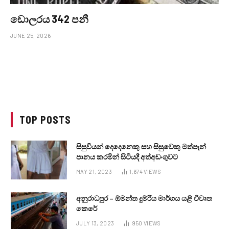
ඩොලරය 342 පනී
JUNE 25, 2026
TOP POSTS
සිසුවියන් දෙදෙනෙකු සහ සිසුවෙකු මත්පැන්
පානය කරමින් සිටියදී අත්අඩංගුවට
MAY 21, 2023
1,674
VIEWS
අනුරාධපුර – ඕමන්ත දුම්රිය මාර්ගය යළි විවෘත
කෙරේ
JULY 13, 2023
950
VIEWS