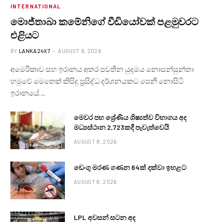
INTERNATIONAL
මොජ්තාබා කමේනිගේ වීඩියෝවක් පළමුවරට
එළියට
BY
LANKA24X7
AUGUST 9, 2026
අමෙරිකාව සහ ඉරානය අතර පවතින යුදමය නොසන්සුන්තා
හමුවේ මෙතෙක් කිසිදු ප්‍රසිද්ධ දර්ශනයකට පෙනී නොසිටි
ඉරානයේ…
මෙවර පහ ශ්‍රේණිය ශිෂ්‍යත්ව විභාගය අද
මධ්‍යස්ථාන 2,723කදී පැවැත්වෙයි
AUGUST 9, 2026
ඩෙංගු මරණ ගණන 64ක් දක්වා ඉහළට
AUGUST 8, 2026
LPL අවසන් සටන අද