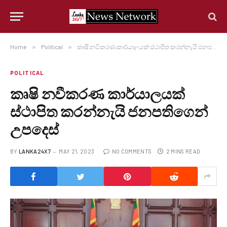
Home
»
Political
»
කෘෂි නවීකරණ කාර්යාලයක් ස්ථාපිත කරන්නැයි ජනපතිගෙන් උපදෙස්
POLITICAL
කෘෂි නවීකරණ කාර්යාලයක්
ස්ථාපිත කරන්නැයි ජනපතිගෙන්
උපදෙස්
BY
LANKA24X7
MAY 21, 2023
NO COMMENTS
2 MINS READ