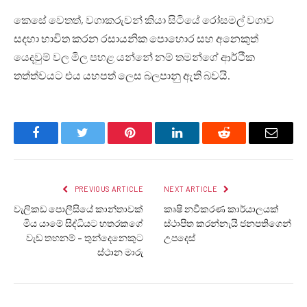
කෙසේ වෙතත්, වගාකරුවන් කියා සිටියේ රෝසමල් වගාව
සදහා භාවිත කරන රසායනික පොහොර සහ අනෙකුත්
යෙදවුම් වල මිල පහළ යන්නේ නම් තමන්ගේ ආර්ථික
තත්ත්වයට එය යහපත් ලෙස බලපානු ඇති බවයි.
Facebook
Twitter
Pinterest
LinkedIn
Reddit
Email
PREVIOUS ARTICLE
NEXT ARTICLE
වැලිකඩ පොලීසියේ කාන්තාවක්
කෘෂි නවීකරණ කාර්යාලයක්
මිය යාමේ සිද්ධියට හතරකගේ
ස්ථාපිත කරන්නැයි ජනපතිගෙන්
වැඩ තහනම් – තුන්දෙනෙකුට
උපදෙස්
ස්ථාන මාරු