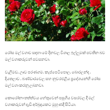
රෝස මල් වගාව සඳහා මේ දිනවල විශාල ඉල්ලු‍මක් පවතින බව
මල් වගාකරුවන් පවසනවා.
වැලිමඩ, ඌව පරණගම, කැප්පෙටිපොල, බොරලන්ද ,
දියතලාව , බණ්ඩාරවෙල සහ නුවරඑළිය ප්‍රදේශයන්හි රෝස
මල් වගා කරනු ලබනවා.
කොරෝනා තත්ත්වය හේතුවෙන් පසුගිය වසරවල දී මල්
වගාකරුවන් දැඩි අර්බුදයකට මුහුණදී සිටියා.