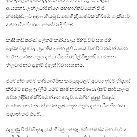
ආයතනවල නිලධාරීන්ගේ සහභාගිත්වයෙන් ඒ ඒ
ක්ෂේත්‍රවලට අදාළ නියමු ව්‍යාපෘති ක්‍රියාත්මක කිරීමේ හැකියාව
ද ජනාධිපතිවරයා පෙන්වා දී තිබේ.
කෘෂි නවීකරණ ලේකම් කාර්යාලය පිහිටුවීම සහ එහි
වැඩකටයුතුවල ප්‍රගතිය ලබන ජුලි මාසය වනවිට තමන් වෙත
වාර්තා කරන ලෙස ද ජනාධිපති රනිල් වික්‍රමසිංහ මහතා
නිලධාරීන්ට දැනුම් දී ඇති බව සඳහන්ය.
එමෙන්ම මෙම කෘෂිකාර්මික කටයුතුවලට අවශ්‍ය ඉඩම් නිදහස්
කිරීමට අදාළ ඉල්ලීම් මෙම කෘෂි නවීකරණ ලේකම් කාර්යාලය
වෙත ඉදිරිපත් කිරීමෙන් අනතුරුව, එමගින් සුදුසු විසඳුම්
යෝජනා කර තමන් වෙත ලබා දෙන ලෙස ද ජනාධිපතිවරයා
සඳහන් කර තිබේ.
රුහුණු විශ්වවිද්‍යාලයේ හිටපු උපකුලපති ජ්‍යෙෂ්ඨ මහාචාර්ය