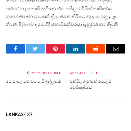
ගාමිණී සේනානායක මහතාගේ සභාපතීත්වයෙන් යුතුව
පත්කරන ලද කෘෂි නවීකරණය කමිටුව විසින් කෘෂිකර්ම
නවෝත්පාදන ව්‍යාපෘති ක්‍රියාත්මක කිරීමට අදාළව ගනු ලැබූ
තීරණ පිළිබඳව ද මෙහිදී ජනාධිපතිවරයා දැනුවත් කර තිබුණි.
Facebook
Twitter
Pinterest
LinkedIn
Reddit
Email
PREVIOUS ARTICLE
NEXT ARTICLE
රෝස මල් වගාවට වැඩි ඉල්ලුමක්
පන්විලතැන්නේ පොලිස්
වෙඩිතැබීමක්
LANKA24X7