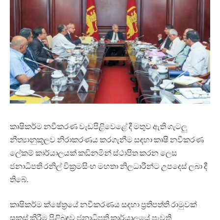
කෘෂිකර්ම නවීකරණ වැඩපිළිවෙළේ දී මතුව ඇති ගැටලු
නීත්‍යානුකූලව නිරාකරණය කරගැනීම සඳහා කෘෂි නවීකරණ
ලේකම් කාර්යාලයක් කඩිනමින් ස්ථාපිත කරන ලෙස
ජනාධිපති රනිල් වික්‍රමසිංහ මහතා නිලධාරීන්ට උපදෙස් ලබා දී
තිබේ.
කෘෂිකර්ම ක්ෂේත්‍රයේ නවීකරණය සඳහා ප්‍රතිපත්ති රාමුවක්
සකස් කිරීම පිළිබඳව ජනාධිපති කාර්යාලයේ පැවති