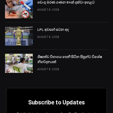
ඩෙංගු මරණ ගණන 64ක් දක්වා ඉහළට
AUGUST 8, 2026
LPL අවසන් සටන අද
AUGUST 8, 2026
ශිෂ්‍යත්ව විභාගය පෙනී සිටින සිසුන්ට විශේෂ
නිවේදනයක්
AUGUST 8, 2026
Subscribe to Updates