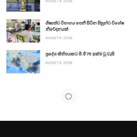
AUGUST 8, 2026
ශිෂ්‍යත්ව විභාගය පෙනී සිටින සිසුන්ට විශේෂ
නිවේදනයක්
AUGUST 8, 2026
ප්‍රදේශ කිහිපයකට මි.මී 75 ඉක්ම වූ වැසි
AUGUST 8, 2026