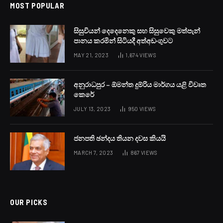
MOST POPULAR
සිසුවියන් දෙදෙනෙකු සහ සිසුවෙකු මත්පැන්
පානය කරමින් සිටියදී අත්අඩංගුවට
MAY 21, 2023
1,674
VIEWS
අනුරාධපුර – ඕමන්ත දුම්රිය මාර්ගය යළි විවෘත
කෙරේ
JULY 13, 2023
950
VIEWS
ජනපති ඡන්දය තියන දවස කියයි
MARCH 7, 2023
867
VIEWS
OUR PICKS