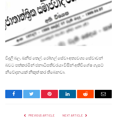
විදුලි බල, ඛනිජ තෙල්, රෝහල් සේවා අත්‍යවශ්‍ය සේවාවන්
බවට පත්කරමින් ජනාධිපතිවරයා විසින් අතිවිශේෂ ගැසට්
නිවේදනයක් නිකුත් කර තිබෙනවා.
Facebook
Twitter
Pinterest
LinkedIn
Reddit
Email
PREVIOUS ARTICLE
NEXT ARTICLE