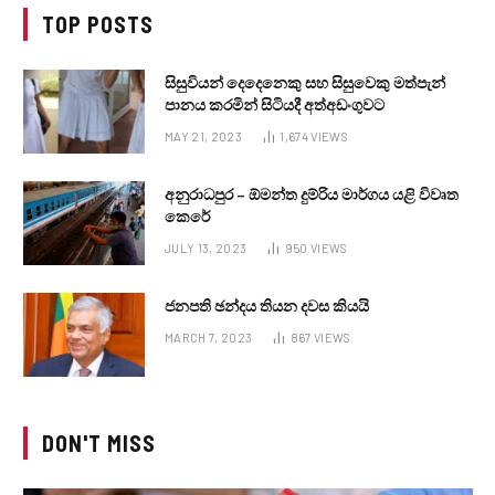
TOP POSTS
සිසුවියන් දෙදෙනෙකු සහ සිසුවෙකු මත්පැන්
පානය කරමින් සිටියදී අත්අඩංගුවට
MAY 21, 2023
1,674
VIEWS
අනුරාධපුර – ඕමන්ත දුම්රිය මාර්ගය යළි විවෘත
කෙරේ
JULY 13, 2023
950
VIEWS
ජනපති ඡන්දය තියන දවස කියයි
MARCH 7, 2023
867
VIEWS
DON'T MISS