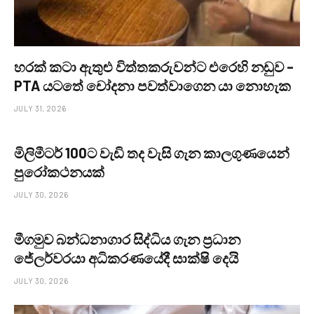
හරක් කටා ඇතුළු විත්තකරුවන්ට එරෙහි නඩුව –
PTA යටතේ චෝදනා පවත්වාගෙන යා නොහැක
JULY 31, 2026
මිලිමීටර් 100ට වැඩි තද වැසි ගැන කාලගුණයෙන්
පුරෝකථනයක්
JULY 30, 2026
මීගමුව බන්ධනාගාර සිද්ධිය ගැන ප්‍රධාන
ජේලර්වරයා අධිකරණයේදී සාක්ෂි දෙයි
JULY 30, 2026