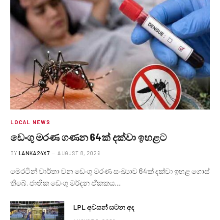
LOCAL NEWS
ඩෙංගු මරණ ගණන 64ක් දක්වා ඉහළට
BY
LANKA24X7
AUGUST 8, 2026
මෙරටින් වාර්තා වන ඩෙංගු මරණ සංඛ්‍යාව 64ක් දක්වා ඉහළ ගොස්
තිබේ. ජාතික ඩෙංගු මර්දන ඒකකය…
LPL අවසන් සටන අද