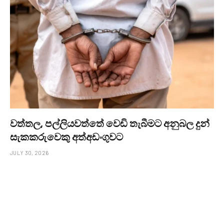
වත්තල, පල්ලියවත්තේ වෙඩි තැබීමට අනුබල දුන්
සැකකරුවෙකු අත්අඩංගුවට
JULY 30, 2026