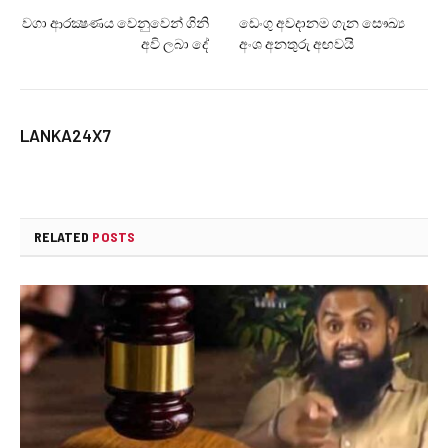
වගා ආරක්‍ෂණ‍ය වෙනුවෙන් ගිනි
ඩෙංගු අවදානම ගැන සෞඛ්‍ය
අවි ලබා දේ
අංශ අනතුරු අඟවයි
LANKA24X7
RELATED
POSTS