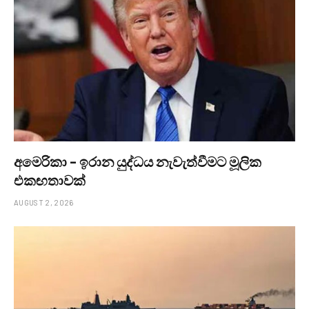
අමෙරිකා – ඉරාන යුද්ධය නැවැත්වීමට මූලික
එකඟතාවක්
AUGUST 2, 2026