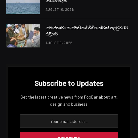
Facebook
Twitter
Pinterest
LinkedIn
Reddit
Email
PREVIOUS ARTICLE
NEXT ARTICLE
කොළඹ ඩෙංගු මර්දනයට විශේෂ
ට්විටර් හැඩ කරන්න ලලනාවක්
වැඩසටහනක්
LANKA24X7
RELATED
POSTS