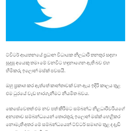
ට්විටර් ආයතනයේ ප්‍රධාන විධායක නිලධාරී තනතුර සඳහා
සුදුසු අයෙකු තමා මේ වනවිට හඳුනාගෙන ඇති බව එහ
හිමිකරු ඉලොන් මස්ක් පවසයි.
ඔහු ප්‍රකාශ කර ඇත්තේ කාන්තාවක් වන ඇය ඉදිරි කාලය තුළ
එම ධුරයේ වැඩ භාරගැනීමට නියමිත බවය.
කෙසේවෙතත් එම නව පත් කිරීමට සම්බන්ධ නිළධාරීවරියගේ
අන්‍යතාව සම්බන්ධයෙන් තොරතුරු ඉලොන් මස්ක් හෙළිකර
නොමැති අතර මේ සම්බන්ධයෙන් ට්ව්ටර් සමාගම තුළ ද දැඩි