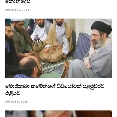
කොන්දේසි
AUGUST 10, 2026
මොජ්තාබා කමේනිගේ වීඩියෝවක් පළමුවරට
එළියට
AUGUST 9, 2026