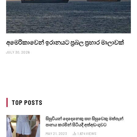
අමෙරිකාවෙන් ඉරානයට ප්‍රබල ප්‍රහාර මාලාවක්
JULY 30, 2026
TOP POSTS
සිසුවියන් දෙදෙනෙකු සහ සිසුවෙකු මත්පැන්
පානය කරමින් සිටියදී අත්අඩංගුවට
MAY 21, 2023
1,674
VIEWS