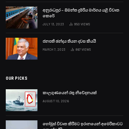
කළුතරදී 16 හැවිරිදි දැරියක් අභිරහස් ලෙස මියයාමේ සිද්ධියට
අත්අඩංගුවට ගත් ප්‍රධාන සැකකරු එළැඹෙන 26 වනදා දක්වා
රිමාන්ඩ් බන්ධනාගාරගතකර තිබේ.