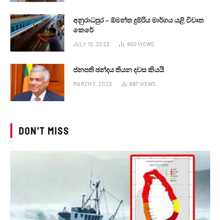
අනුරාධපුර – ඕමන්ත දුම්රිය මාර්ගය යළි විවෘත
කෙරේ
JULY 13, 2023
950
VIEWS
ජනපති ඡන්දය තියන දවස කියයි
MARCH 7, 2023
867
VIEWS
DON'T MISS