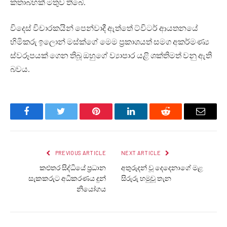
කතාබහක් මතුව තිබේ.
විදෙස් විචාරකයින් පෙන්වාදී ඇත්තේ ට්විටර් ආයතනයේ
හිමිකරු ඉලොන් මස්ක්ගේ මෙම ප්‍රකාශයත් සමග අකර්මණ්‍ය
ස්වරූපයක් ගෙන තිබූ ඔහුගේ ව්‍යාපාර යළි ශක්තිමත් වනු ඇති
බවය.
Facebook
Twitter
Pinterest
LinkedIn
Reddit
Email
PREVIOUS ARTICLE
NEXT ARTICLE
කළුතර සිද්ධියේ ප්‍රධාන
අතුරුදන් වූ දෙදෙනාගේ මළ
සැකකරුට අධිකරණය දුන්
සිරුරු හමුවූ තැන
නියෝගය