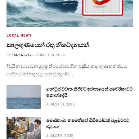
LOCAL NEWS
කාලගුණයෙන් ‍රතු නිවේදනයක්
BY
LANKA24X7
AUGUST 10, 2026
දිවයින වටා වන මුහුදු තීරයේ පවතින සක්‍රීය කාලගුණ තත්ත්වය
හේතුවෙන් තද සුළං සහ මුහුද රළු…
හෝමූස් විවෘත කිරීමට ඉරානයෙන් අමෙරිකාවට
කොන්දේසි
AUGUST 10, 2026
මොජ්තාබා කමේනිගේ වීඩියෝවක් පළමුවරට
එළියට
AUGUST 9, 2026