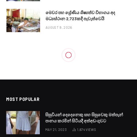
මෙවර පහ ශ්‍රේණිය ශිෂ්‍යත්ව විභාගය අද
මධ්‍යස්ථාන 2,723කදී පැවැත්වෙයි
AUGUST 9, 2026
LOCAL NEWS
කළුතර සිද්ධියේ ප්‍රධාන සැකකරුට
අධිකරණය දුන් නියෝගය
BY
LANKA24X7
MAY 12, 2023
NO COMMENTS
1 MIN READ