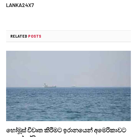
LANKA24X7
RELATED
POSTS
හෝමූස් විවෘත කිරීමට ඉරානයෙන් අමෙරිකාවට