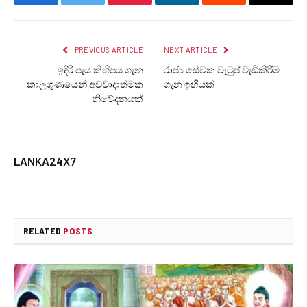
Facebook
Twitter
Pinterest
LinkedIn
Reddit
Email
PREVIOUS ARTICLE
NEXT ARTICLE
ඉදිරි පැය කිහිපය ගැන
රාජ්‍ය සේවක වැටුප් වැඩිකිරීම
කාලගුණයෙන් අවවාදාත්මක
ගැන ඉඟියක්
නිවේදනයක්
LANKA24X7
RELATED
POSTS