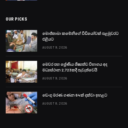
අද (07) රාත්‍රී 8.30 දක්වා වලංගු වන තද වැසි පිළිබඳ
අවවාදාත්මක නිවේදනයක් කාලගුණවිද්‍යා
දෙපාර්තමේන්තුවෙන් නිකුත් කර තිබේ.
ශ්‍රී ලංකාව ආශ්‍රිතව වායුගෝලයේ පවතින කැලඹිලි ස්වභාවය
හේතුවෙන් දිවයින පුරා බොහෝ ස්ථානවල පවතින වැසිබර
තත්ත්වය තවදුරටත් බලාපොරොත්තු වේ.
කාලගුණවිද්‍යා දෙපාර්තමේන්තුව සඳහන් කළේ බස්නාහිර,
සබරගමුව, දකුණ, මධ්‍යම සහ වයඹ පළාත්වල ඇතැම්
ස්ථානවලට මි.මී 75ට වැඩි තරමක තද වැසි ඇති විය හැකි
බවය.