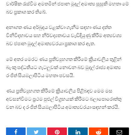
වාර්ෂික රැස්වීම අමතමින් ජපාන මුදල් අමාත්‍ය සුසුකි මහතා මේ
බව ප්‍රකාශ කර තිබේ.
අනාගත ණය අර්බුදය වළක්වා ගැනීම සඳහා ණය දත්ත
විනිවිදභාවය සහ නිර්වද්‍යතාවය වැඩිදියුණු කිරීම අත්‍යවශ්‍ය
බව ජපාන මුදල් අමාත්‍යවරයා ප්‍රකාශ කර ඇත.
මේ අතර මෙරට ණය ප්‍රතිව්‍යුහගත කිරීමේ ක්‍රියාවලිය තුළින්
බැංකු පද්ධතියට ගැටලුවක් නොවන බව මුදල් රාජ්‍ය අමාත්‍ය
රංජිත් සියඹලාපිටිය මහතා පවසයි.
ණය ප්‍රතිව්‍යුහගත කිරීමේ ක්‍රියාවලිය පිළිබඳව මෙම මස
අවසන්විමට ප්‍රථම පුළුල් විග්‍රහයක් කිරීමට බලාපොරොත්තු
වන බව ද රංජිත් සියඹලාපිටිය අමාත්‍යවරයා සඳහන් කරයි.