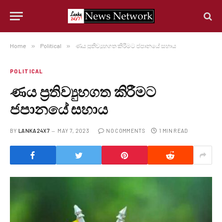
Home
»
Political
»
ණය ප්‍රතිව්‍යුහගත කිරීමට ජපානයේ සහාය
POLITICAL
ණය ප්‍රතිව්‍යුහගත කිරීමට
ජපානයේ සහාය
BY
LANKA24X7
MAY 7, 2023
NO COMMENTS
1 MIN READ