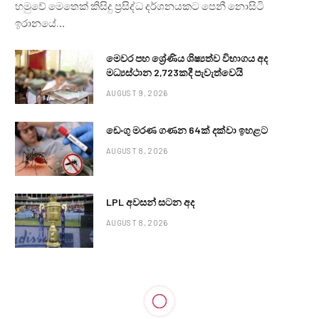
හමුවේ මෙතෙක් කිසිදු ප්‍රසිද්ධ දර්ශනයකට පෙනී නොසිටි
ඉරානයේ…
මෙවර පහ ශ්‍රේණිය ශිෂ්‍යත්ව විභාගය අද
මධ්‍යස්ථාන 2,723කදී පැවැත්වෙයි
AUGUST 9, 2026
ඩෙංගු මරණ ගණන 64ක් දක්වා ඉහළට
AUGUST 8, 2026
LPL අවසන් සටන අද
AUGUST 8, 2026