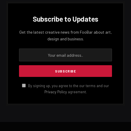
සෙසු ප්‍රදේශවලද ඇතැම් ස්ථානවලට මි.මි 50ට වැඩි තරමක තද
වැසි ඇති වේ.
Facebook
Twitter
Pinterest
LinkedIn
Reddit
Email
PREVIOUS ARTICLE
NEXT ARTICLE
කොවිඩ් මරණ 3ක්
ණය ප්‍රතිව්‍යුහගත කිරීමට
ජපානයේ සහාය
LANKA24X7