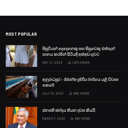
LOCAL NEWS
ඉදිරි පැය කිහිපය ගැන
කාලගුණයෙන් අවවාදාත්මක
නිවේදනයක්
BY
LANKA24X7
MAY 7, 2023
NO COMMENTS
1 MIN READ