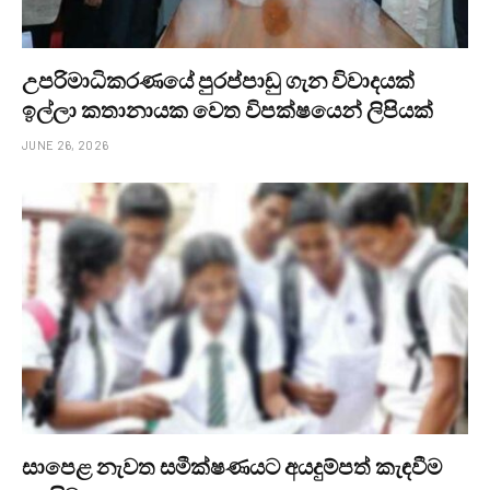
උපරිමාධිකරණයේ පුරප්පාඩු ගැන විවාදයක්
ඉල්ලා කතානායක වෙත විපක්ෂයෙන් ලිපියක්
JUNE 26, 2026
සාපෙළ නැවත සමීක්ෂණයට අයදුම්පත් කැඳවීම