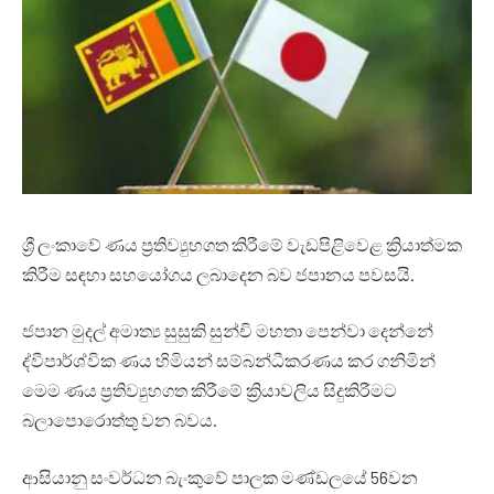
‍ශ්‍රී ලංකාවේ ණය ප්‍රතිව්‍යුහගත කිරීමේ වැඩපිළිවෙළ ක්‍රියාත්මක
කිරීම සඳහා සහයෝගය ලබාදෙන බව ජපානය පවසයි.
ජපාන මුදල් අමාත්‍ය සුසුකි සුන්චි මහතා පෙන්වා දෙන්නේ
ද්වීපාර්ශ්වික ණය හිමියන් සම්බන්ධීකරණය කර ගනිමින්
මෙම ණය ප්‍රතිව්‍යුහගත කිරීමේ ක්‍රියාවලිය සිදුකිරීමට
බලාපොරොත්තු වන බවය.
ආසියානු සංවර්ධන බැංකුවේ පාලක මණ්ඩලයේ 56වන