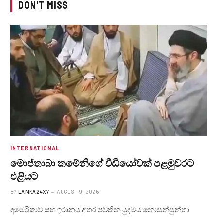
DON'T MISS
INTERNATIONAL
මොජ්තාබා කමේනිගේ වීඩියෝවක් පළමුවරට
එළියට
BY
LANKA24X7
AUGUST 9, 2026
අමෙරිකාව සහ ඉරානය අතර පවතින යුදමය නොසන්සුන්තා