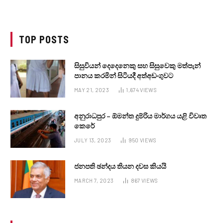
TOP POSTS
සිසුවියන් දෙදෙනෙකු සහ සිසුවෙකු මත්පැන්
පානය කරමින් සිටියදී අත්අඩංගුවට
MAY 21, 2023
1,674
VIEWS
අනුරාධපුර – ඕමන්ත දුම්රිය මාර්ගය යළි විවෘත
කෙරේ
JULY 13, 2023
950
VIEWS
ජනපති ඡන්දය තියන දවස කියයි
MARCH 7, 2023
867
VIEWS