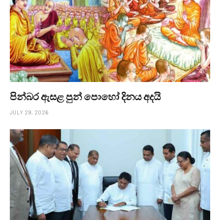
පින්බර ඇසළ පුන් පොහෝ දිනය අදයි
JULY 29, 2026