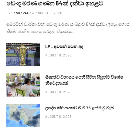
ඩෙංගු මරණ ගණන 64ක් දක්වා ඉහළට
BY
LANKA24X7
AUGUST 8, 2026
මෙරටින් වාර්තා වන ඩෙංගු මරණ සංඛ්‍යාව 64ක් දක්වා ඉහළ ගොස්
තිබේ. ජාතික ඩෙංගු මර්දන ඒකකය…
LPL අවසන් සටන අද
AUGUST 8, 2026
ශිෂ්‍යත්ව විභාගය පෙනී සිටින සිසුන්ට විශේෂ
නිවේදනයක්
AUGUST 8, 2026
ප්‍රදේශ කිහිපයකට මි.මී 75 ඉක්ම වූ වැසි
AUGUST 8, 2026