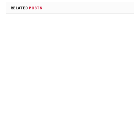
RELATED
POSTS
අමෙරිකා – ඉරාන යුද්ධය නැවැත්වීමට මූලික
එකඟතාවක්
AUGUST 2, 2026