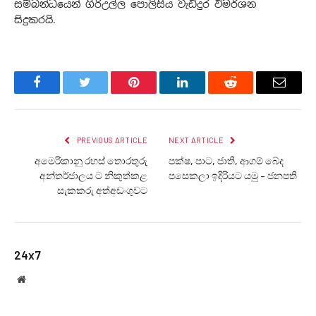
සම්බන්ධයෙන් ගිරිඋල්ල පොලිසිය වැඩිදුර විමර්ශන
සිදුකරයි.
Facebook
Twitter
Pinterest
LinkedIn
Reddit
Email
PREVIOUS ARTICLE
NEXT ARTICLE
අමෙරිකානු රහස් තොරතුරු
පක්ෂ, පාට, ජාති, ආගම් බේද
අන්තර්ජාලය ට නිකුත්කළ
පසෙකලා ඉදිරියට යමු – ජනපති
සැකකරු අත්අඩංගුවට
24x7
Website