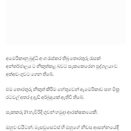
අමෙරිකානු බුද්ධි අංශ රැස්කර තිබූ තොරතුරු රැසක්
අන්තර්ජාලය ට නිකුත්කළ බවට සැකකෙරෙන පුද්ගලයා ව
අත්අඩංගුවට ගෙන තිබේ.
එම තොරතුරු නිකුත් කිරීම හේතුවෙන් ඇමෙරිකාව සහ මිත්‍ර
රටවල් අතර ද දැඩි අර්බුදයක් ඇතිවී තිබේ.
සැකකරු 21 හැවිරිදි ගුවන් හමුදා ආරක්ෂකයෙකි.
ඔහුව ඩයිටන්, මැසචුසෙට්ස් හි ඔහුගේ නිවස ආසන්නයේදී