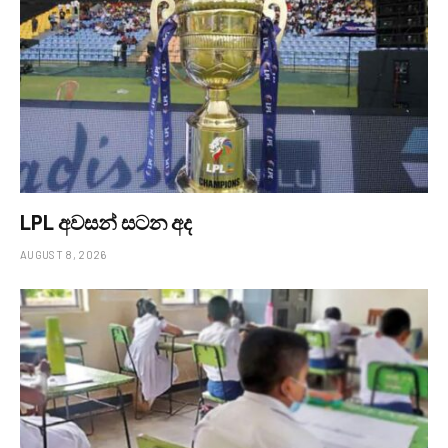
LPL අවසන් සටන අද
AUGUST 8, 2026