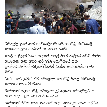
ගිරිඋල්ල ප්‍රදේශයේ තාවකාලිකව ඉදිකර තිබූ ගිනිකෙළි
වෙළෙඳසැලක ගින්නක් හටගෙන තිබේ.
පොලිස් මූලස්ථානය සදහන් කළේ ඊයේ රාත්‍රියේ මෙම ගින්න
හටගෙන ඇති අතර ගිරිඋල්ල පොලීසියේ සහ
ප්‍රදේශවාසීන්ගේ මැදිහත්වීමෙන් ගින්න මැඩපවත්වා ඇති
බවය.
ගින්න හේතුවෙන් එම වෙළෙඳසැලේ තිබු සියලු ගිනිකෙළි
තොඟ විනාශ වී තිබේ.
ගින්නෙන් දෙපස තිබූ වෙළෙඳසැල් දෙකක දේපළවලට ද
හානි සිදුව ඇති බව වාර්තා වෙයි.
ගින්නෙන් ජීවිත හානි කිසිවක් සිදුව නොමැති අතර සිද්ධිය