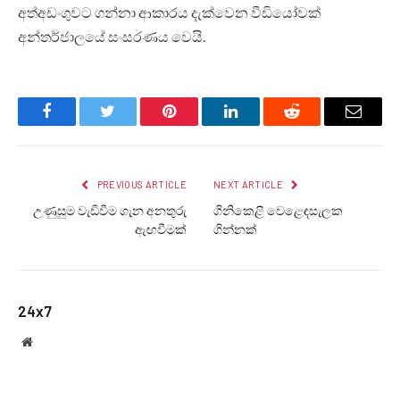
අත්අඩංගුවට ගන්නා ආකාරය දැක්වෙන වීඩියෝවක්
අන්තර්ජාලයේ සංසරණය වෙයි.
Facebook
Twitter
Pinterest
LinkedIn
Reddit
Email
PREVIOUS ARTICLE
NEXT ARTICLE
උණුසුම වැඩිවීම ගැන අනතුරු
ගිනිකෙළි වෙළෙඳසැලක
ඇඟවීමක්
ගින්නක්
24x7
Website