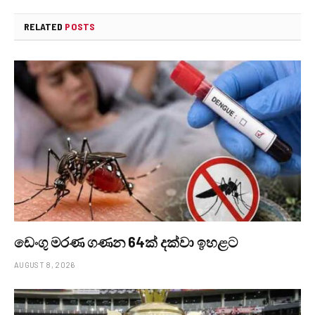
RELATED
POSTS
ඩෙංගු මරණ ගණන 64ක් දක්වා ඉහළට
AUGUST 8, 2026