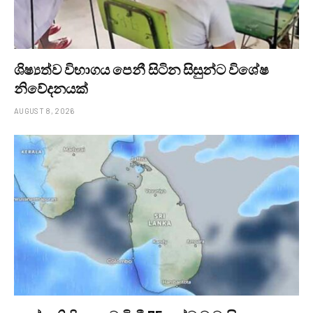
ශිෂ්‍යත්ව විභාගය පෙනී සිටින සිසුන්ට විශේෂ
නිවේදනයක්
AUGUST 8, 2026