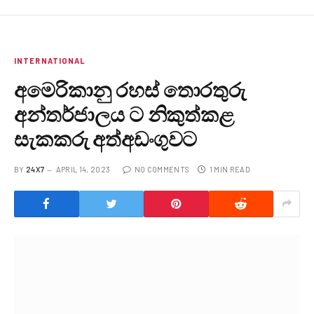
INTERNATIONAL
අමෙරිකානු රහස් තොරතුරු
අන්තර්ජාලය ට නිකුත්කළ
සැකකරු අත්අඩංගුවට
BY
24X7
APRIL 14, 2023
NO COMMENTS
1 MIN READ