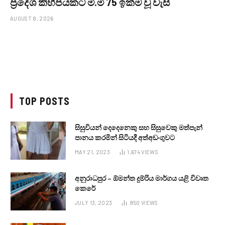
ප්‍රදේශ කිහිපයකට මි.මී 75 ඉක්ම වූ වැසි
AUGUST 8, 2026
TOP POSTS
සිසුවියන් දෙදෙනෙකු සහ සිසුවෙකු මත්පැන්
පානය කරමින් සිටියදී අත්අඩංගුවට
MAY 21, 2023
1,674
VIEWS
අනුරාධපුර – ඕමන්ත දුම්රිය මාර්ගය යළි විවෘත
කෙරේ
JULY 13, 2023
950
VIEWS