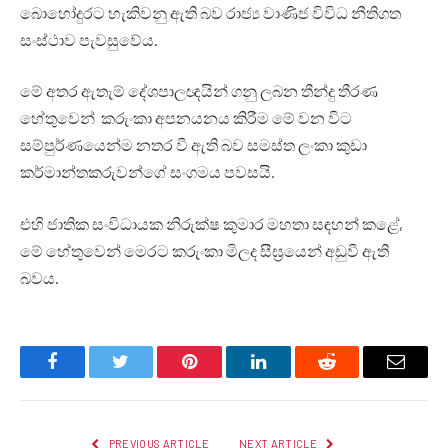
බොහෝදුරට හැකිවනු ඇති බව රාජ්‍ය වාණිජ විවිධ නීතිගත
සංස්ථාව පැවසුවේය.
මේ අතර ඇතැම් දේශපාලඥයින් ගනු ලබන තීන්දු තීරණ
හේතුවෙන් කරුංකා අපනයනය කිරීම මේ වන විට
සම්පුර්ණයෙන්ම නතර වී ඇති බව සමස්ත ලංකා කුඩා
කර්මාන්තකරුවන්ගේ සංගමය පවසයි.
එහි ජාතික සංවිධායක නිරුක්ෂ කුමාර මහතා සඳහන් කළේ,
මේ හේතුවෙන් මෙරට කරුංකා මිලද සීඝ්‍රයෙන් අඩුවී ඇති
බවය.
Facebook
Twitter
Pinterest
LinkedIn
Reddit
Email
PREVIOUS ARTICLE
NEXT ARTICLE