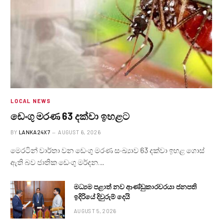
LOCAL NEWS
ඩෙංගු මරණ 63 දක්වා ඉහළට
BY
LANKA24X7
AUGUST 6, 2026
මෙරටින් වාර්තා වන ඩෙංගු මරණ සංඛ්‍යාව 63 දක්වා ඉහළ ගොස්
ඇති බව ජාතික ඩෙංගු මර්දන…
මධ්‍යම පළාත් නව ආණ්ඩුකාරවරයා ජනපති
ඉදිරියේ දිවුරුම් දෙයි
AUGUST 5, 2026