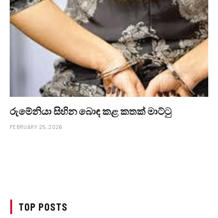
රුමේනියා සිහින බොඳ කළ කතක් මාට්ටු
FEBRUARY 25, 2026
TOP POSTS