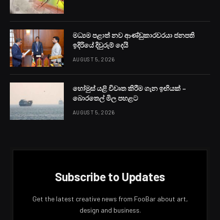
ඊයේ (05) උදෑසන කාලයේදී එම සිද්ධිය වාර්තා වී ඇති
අතර ළිඳට දැමූ වැඩිමහල් ආබාධිත පිරිමි දරුවා මියගොස්
ඇති බව පොලීසිය පවසයි.
මව සහ අනෙක් ගොලු පිරිමි දරුවා ළිඳ තුළ ගලක එල්ලී
සිටියදී ගොඩ ගෙන කැබිතිගොල්ලෑව රෝහලට ඇතුළත්
කර වැඩිදුර ප්‍රතිකාර සඳහා අනුරාධපුර රෝහල වෙත මාරු
කර යවා ඇත.
එම සිද්ධියෙන් මියගොස් ඇත්තේ, 21 හැවිරිදි ආබාධිත
පිරිමි දරුවෙකි.
මෘත ශරීරය අනුරාධපුර රෝහලේ තැන්පත් කර ඇති අතර
කැබිතිගොල්ලෑව පොලීසිය වැඩිදුර විමර්ශන සිදුකරයි.