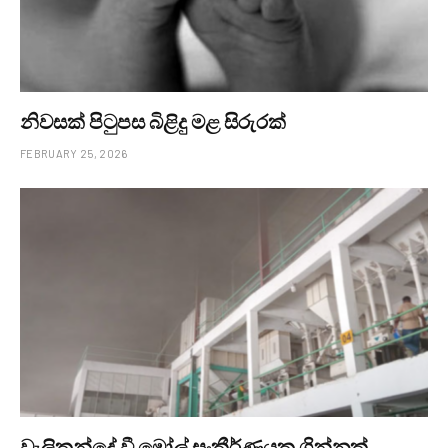
නිවසක් පිටුපස බිළිදු මළ සිරුරක්
FEBRUARY 25, 2026
වැලිකන්දේ වී මෝල් සංකීර්ණයක ගින්නක්