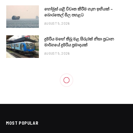
හෝමුස් යළි විවෘත කිරීම ගැන ඉඟියක් –
බොරතෙල් මිල පහළට
AUGUST 5, 2026
දුම්රිය මඟේ තිබූ මළ සිරුරක් නිසා ප්‍රධාන
මාර්ගයේ දුම්රිය ප්‍රමාදයක්
AUGUST 5, 2026
LOCAL NEWS
දරු දෙදෙනා සමග මවක් ළිඳට පනි
BY
24X7
MARCH 6, 2023
NO COMMENTS
1 MIN READ