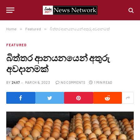
Home
»
Featured
»
බිත්තර ආනයනයෙන් අතුරු අවදානමක්
FEATURED
බිත්තර ආනයනයෙන් අතුරු
අවදානමක්
BY
24X7
MARCH 6, 2023
NO COMMENTS
1 MIN READ