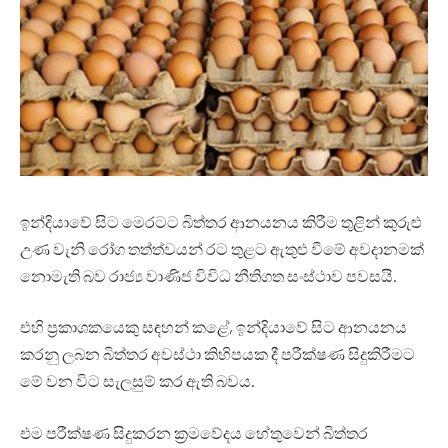
ඉන්දියාවේ සිට මෙරටට බිත්තර ආනයනය කිරීම තුළින් කුරුළු
උණ වැනි රෝග තත්ත්වයන් රට තුළට ඇතුළු වීමේ අවදානමක්
නොමැති බව රාජ්‍ය වාණිජ විවිධ නීතිගත සංස්ථාව පවසයි.
එහි ප්‍රකාශකයෙකු සඳහන් කළේ, ඉන්දියාවේ සිට ආනයනය
කරනු ලබන බිත්තර අවස්ථා කිහිපයක දී පරීක්ෂණ සිදුකිරීමට
මේ වන විට සැලසුම් කර ඇති බවය.
එම පරීක්ෂණ සිදුකරන ක්‍රමවේදය හේතුවෙන් බිත්තර