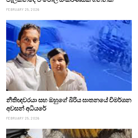
FEBRUARY 25, 2026
නීතිඥවරයා සහ ඔහුගේ බිරිය ඝාතනයේ විමර්ශන
අවසන් අධියරේ
FEBRUARY 25, 2026