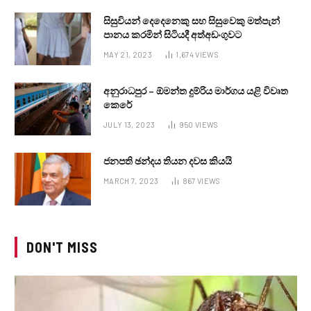
සිසුවියන් දෙදෙනෙකු සහ සිසුවෙකු මත්පැන්
පානය කරමින් සිටියදී අත්අඩංගුවට
MAY 21, 2023
1,674
VIEWS
අනුරාධපුර – ඕමන්ත දුම්රිය මාර්ගය යළි විවෘත
කෙරේ
JULY 13, 2023
950
VIEWS
ජනපති ඡන්දය තියන දවස කියයි
MARCH 7, 2023
867
VIEWS
DON'T MISS