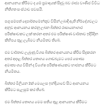
ආනයනය කිරීමට ද යම් ප්‍රමාදයක් සිදුවු බව රාජ්‍ය වාණිජ විවිධ
නීතිගත සංස්ථාව පවසයි.
පශු සම්පත් දෙපාර්තමේන්තුව විසින් ලබාදී ඇති නිර්දේශවලට
අනුව ආනයනය කරනු ලබන බිත්තර රාසායනාගාර
පරීක්ෂාවකට ලක් කරන අතර එම පරීක්ෂණ වාර්තාව ඉදිරිදින
කිහිපය තුළ ලැබීමට නියමිතව තිබේ.
එම වාර්තාව ලැබුණු විගස බිත්තර ආනයනය කිරිම සිදුකරන
අතර අදාළ බිත්තර තොගය ගොඩබැමට පෙර සෞඛ්‍ය
අමාත්‍යංශය විසින් ද විශේෂ පරීක්ෂණයකට භාජනය කිරීමට
නියමිතය.
බිත්තර මිලියන 2ක් මෙලෙස ඉන්දියාවේ සිට ආනයනය
කිරීමට සැලසුම් කර තිබේ.
එම බිත්තර තොගය මෙම සතිය තුළ ආනයනය කිරීමට