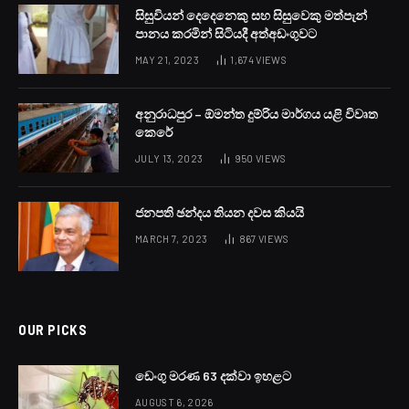
තම පිරිමි දරුවන් දෙදෙනා ළිඳට දමා මවද ළිඳට පැන
සියදිවි නසා ගැනීමට තැත් කිරීමේ පුවතක්
කැබිතිගොල්ලෑව, කණුගහවැව ප්‍රදේශයෙන් වාර්තා
වෙයි.