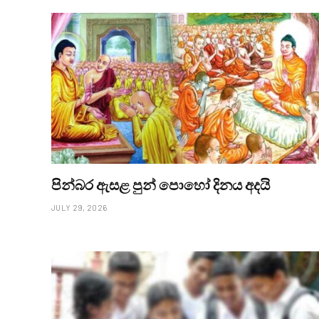
පින්බර ඇසළ පුන් පොහෝ දිනය අදයි
JULY 29, 2026