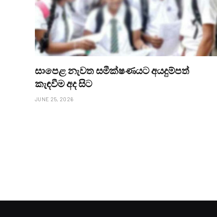
සාපෙළ නැවත සමීක්ෂණයට අයදුම්පත්
කැඳවීම අද සිට
JUNE 25, 2026
FEATURED
POLITICAL
පොදුරාජ්‍ය මණ්ඩලීය ප