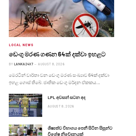
LOCAL NEWS
ඩෙංගු මරණ ගණන 64ක් දක්වා ඉහළට
BY
LANKA24X7
AUGUST 8, 2026
මෙරටින් වාර්තා වන ඩෙංගු මරණ සංඛ්‍යාව 64ක් දක්වා
ඉහළ ගොස් තිබේ. ජාතික ඩෙංගු මර්දන ඒකකය…
LPL අවසන් සටන අද
AUGUST 8, 2026
ශිෂ්‍යත්ව විභාගය පෙනී සිටින සිසුන්ට
විශේෂ නිවේදනයක්