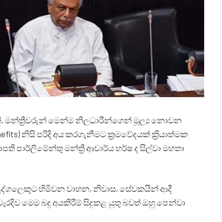
 මන්ත්‍රීවරුන් මෙන්ම නිලධාරීන්ගෙන් මූල්‍ය නොවන
nefits) නිසි පරිදි අය කරගැනීමට ක්‍රමවේදයක් ක්‍රියාත්මක
ි පාර්ලිමේන්තු මන්ත්‍රී ආචාර්ය හර්ෂ ද සිල්වා මහතා
පුද්ගලෙකුට හිමිවන වාහන, නිවාස, සේවකයින් ආදී
රදිව මෙම බදු අයකිරීම් සිදුකළ යුතු බවත් ඔහු පෙන්වා