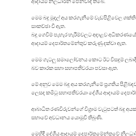
ආදායම් නිලධාරීන් පෙන්වාදී තිබේ.
මෙම බදු මුදල් අය කරගැනීමේ වැඩපිළිවෙල ශක්තිම
සාකච්ඡා වී ඇත.
බදු ගෙවීම් පැහැර හැරීම්වලට අදාළව අධිකරණයේ 
ආදායම් දෙපාර්තමේන්තුව කරුණු දක්වා ඇත.
මෙම ගැටලු සමාලෝචනය කොට ඊට විසදුම් ලබාදීම
බව කාරක සභා සභාපතිවරයා පවසා ඇත.
මේ අනුව මෙම බදු අය කරගැනීමේ ප්‍රගතිය පිළි
ලෙසද කමිටු සභාපතිවරයා දේශීය ආදායම් දෙපාර
ආබාධිත රණවිරුවන්ගේ විශ්‍රාම වැටුපටත් බදු අය
සභාවේ අවධානය යොමුවී තිබුණි.
මෙහිදී දේශීය ආදායම් දෙපාර්තුමේන්තුවේ නිලධාරීන