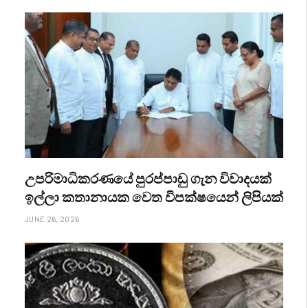
උපරිමාධිකරණයේ පුරප්පාඩු ගැන විවාදයක්
ඉල්ලා කතානායක වෙත විපක්ෂයෙන් ලිපියක්
JUNE 26, 2026