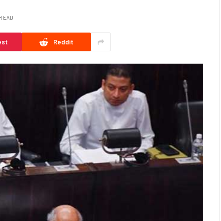
 READ
est
Reddit