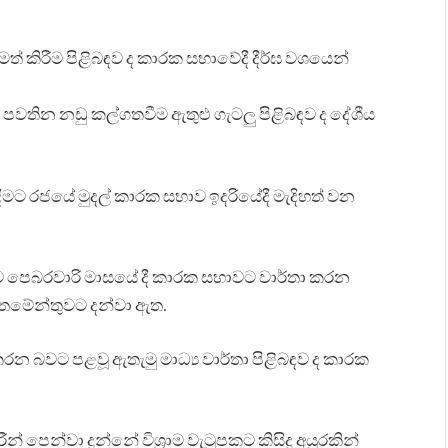
ත් කිරීම පිළිබඳව ද කාරක සභාවේදී දීර්ඝ වශයෙන්
පවතින නඩු කල්ගතවීම ඇතුළු ගැටලු පිළිබඳව ද දේශීය
ට රජයේ මුදල් කාරක සභාව ඉදරියේදී මැදිහත් වන
බඳව පෙබරවාරි මාසයේ දී කාරක සභාවට වාර්තා කරන
්තමේන්තුවට දන්වා ඇත.
කරන බවට පළවූ ඇතැමු මාධ්‍ය වාර්තා පිළිබඳව ද කාරක
් පෙන්වා දුන්නේ විශ්‍රාම වැටුපකට කිසිදු අයුරකින්