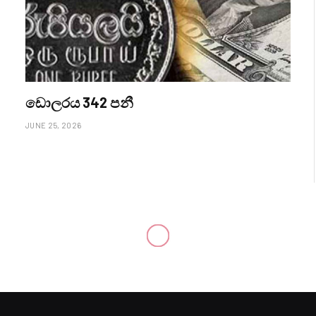
ඩොලරය 342 පනී
JUNE 25, 2026
ාර්ලිමේන්තු සංගමයේ