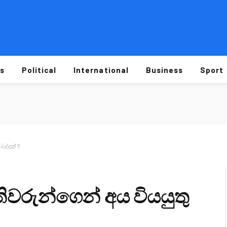
s
Political
International
Business
Sport
බද්දක් ?
ිවරුන්ගෙන් අය වියයුතු