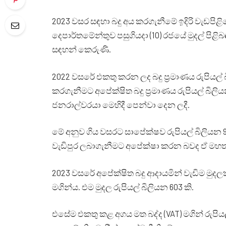
2023 වසර සඳහා බදු අය කරගැනීමේ ඉදිරි වැඩපිළි
දෙපාර්තමේන්තුව පසුගියදා (10) රජයේ මුදල් පිළ
සඳහන් කෙරුණි.
2022 වසරේ එකතු කරන ලද බදු ප්‍රමාණය රුපියල
කරගැනීමට අපේක්ෂිත බදු ප්‍රමාණය රුපියල් බිලි
ජනරාල්වරයා මෙහිදී පෙන්වා දෙන ලදී.
මේ අනුව ගිය වසරට සාපේක්ෂව රුපියල් බිලියන 
වැඩිපුර ලබාගැනීමට අපේක්ෂා කරන බවද ඒ මහත
2023 වසරේ අපේක්ෂිත බදු ආදායමින් වැඩිම මුදල
මගින්ය. එම මුදල රුපියල් බිලියන 603 කි.
එසේම එකතු කළ අගය මත බද්ද (VAT) මගින් රුපි