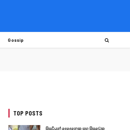
Gossip
TOP POSTS
සිසුවියන් දෙදෙනෙකු සහ සිසුවෙකු