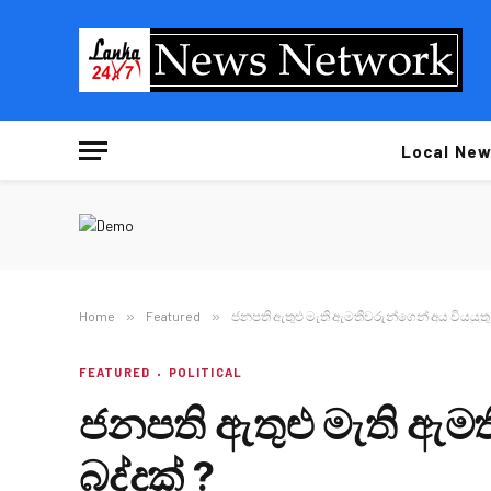
Local New
Home
»
Featured
»
ජනපති ඇතුළු මැති ඇමතිවරුන්ගෙන් අය වියයුතු 
FEATURED
POLITICAL
ජනපති ඇතුළු මැති ඇමත
බද්දක් ?