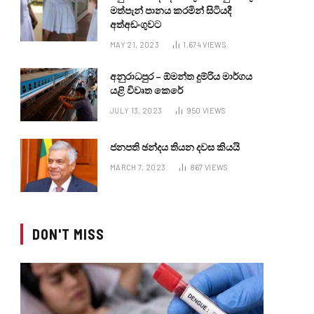
මත්පැන් පානය කරමින් සිටියදී
අත්අඩංගුවට
MAY 21, 2023
1,674
VIEWS
අනුරාධපුර – ඕමන්ත දුම්රිය මාර්ගය
යළි විවෘත කෙරේ
JULY 13, 2023
950
VIEWS
ජනපති ඡන්දය තියන දවස කියයි
MARCH 7, 2023
867
VIEWS
DON'T MISS