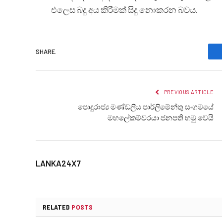
එලෙස බදු අය කිරීමක් සිදු නොකරන බවය.
SHARE.
PREVIOUS ARTICLE
පොදුරාජ්‍ය මණ්ඩලීය පාර්ලිමේන්තු සංගමයේ
මහලේකම්වරයා ජනපති හමු වෙයි
LANKA24X7
RELATED
POSTS