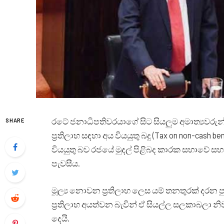
රටේ ජනාධිපතිවරයාගේ සිට සියලුම අමාත්‍යවරුන්,
SHARE
ප්‍රතිලාභ සඳහා අය වියයුතු බදු (Tax on non-cash be
වියයුතු බව රජයේ මුදල් පිළිබද කාරක සභාවේ සභාපත
පැවසීය.
මූල්‍ය නොවන ප්‍රතිලාභ ලෙස යම් තනතුරක් දරන 
ප්‍රතිලාභ අයත්වන බැවින් ඒ සියල්ල සලකාබලා නිවැ
දෙයි.