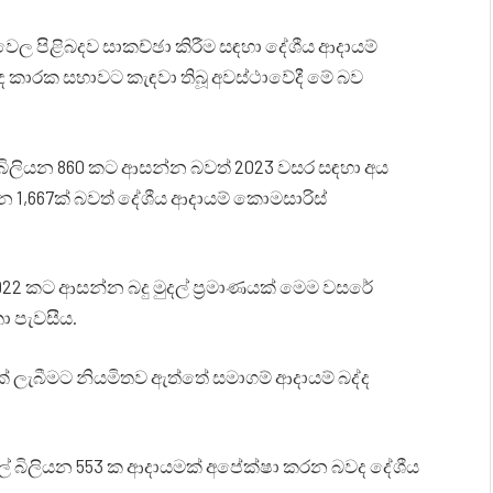
වෙල පිළිබදව සාකච්ඡා කිරීම සඳහා දේශීය ආදායම්
ිබඳ කාරක සභාවට කැඳවා තිබූ අවස්ථාවේදී මේ බව
් බිලියන 860 කට ආසන්න බවත් 2023 වසර සඳහා අය
යන 1,667ක් බවත් දේශීය ආදායම් කොමසාරිස්
922 කට ආසන්න බදු මුදල් ප්‍රමාණයක් මෙම වසරේ
ා පැවසීය.
ක් ලැබීමට නියමිතව ඇත්තේ සමාගම් ආදායම් බද්ද
යල් බිලියන 553 ක ආදායමක් අපේක්ෂා කරන බවද දේශීය