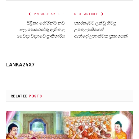
PREVIOUS ARTICLE
NEXT ARTICLE
පිළිකා රෝගීන්ට නව
පහරකෑමට ලක්වූ හිටපු
බලාපොරොත්තු ඇතිකළ
උපකුලපතිගෙන්
වෛද්‍ය විද්‍යාවේ ප්‍රාතිහාර්ය
ආන්දෝලනාත්මක ප්‍රකාශයක්
LANKA24X7
RELATED
POSTS