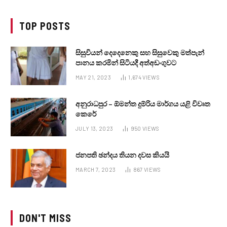
TOP POSTS
සිසුවියන් දෙදෙනෙකු සහ සිසුවෙකු මත්පැන්
පානය කරමින් සිටියදී අත්අඩංගුවට
MAY 21, 2023
1,674
VIEWS
අනුරාධපුර – ඕමන්ත දුම්රිය මාර්ගය යළි විවෘත
කෙරේ
JULY 13, 2023
950
VIEWS
ජනපති ඡන්දය තියන දවස කියයි
MARCH 7, 2023
867
VIEWS
DON'T MISS