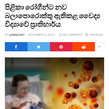
පිළිකා රෝගීන්ට නව
බලාපොරොත්තු ඇතිකළ වෛද්‍ය
විද්‍යාවේ ප්‍රාතිහාර්ය
BY
LANKA24X7
DECEMBER 12, 2022
NO COMMENTS
1 MIN READ