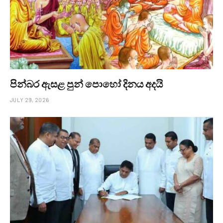
පින්බර ඇසළ පුන් පොහෝ දිනය අදයි
JULY 29, 2026