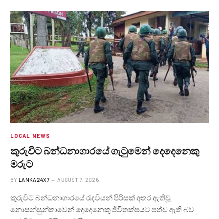
LOCAL NEWS
කුරුවිට බන්ධනාගාරයේ ගැටුමෙන් දෙදෙනෙකු
මරුට
BY
LANKA24X7
AUGUST 7, 2026
කුරුවිට බන්ධනාගාරයේ රැඳවියන් පිරිසක් අතර ඇතිවූ
නොසන්සුන්තාවෙන් දෙදෙනෙකු ජීවිතක්ෂයට පත්ව ඇති බව