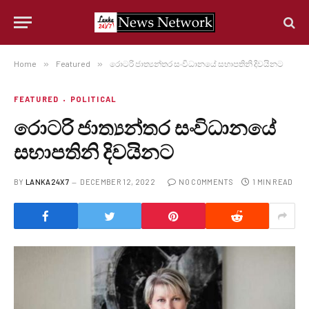
Home
»
Featured
»
රොටරි ජාත්‍යන්තර සංවිධානයේ සභාපතිනි දිවයිනට
FEATURED
POLITICAL
රොටරි ජාත්‍යන්තර සංවිධානයේ
සභාපතිනි දිවයිනට
BY
LANKA24X7
DECEMBER 12, 2022
NO COMMENTS
1 MIN READ