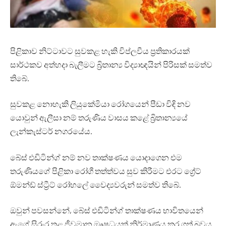
පිළිකාව නිට්ටාවට සුවකළ හැකි විප්ලවීය ප්‍රතිකාරයක්
සාර්ථකව අත්හදා බැලීමට බ්‍රිතාන්‍ය විද්‍යාඥයින් පිරිසක් සමත්ව
තිබේ.
සුවකළ නොහැකි ලියුකේමියා රෝගයෙන් පීඩා විඳි නව
යොවුන් ඇලීසා නම් තරුණිය වාසය කළේ බ්‍රිතාන්‍යයේ
ලැන්කැස්ටර් නගරයේය.
බේස් එඩිටින්ග් නම් නව තාක්ෂණය යොදාගෙන එම
තරුණියගේ පිළිකා රෝගී තත්ත්වය සුව කිරීමට එරට ග්‍රේට්
ඕමන්ඩ් ස්ට්‍රීට් රෝහලේ වෛද්‍යවරුන් සමත්ව තිබේ.
ඔවුන් පවසන්නේ, බේස් එඩිටින්ග් තාක්ෂණය භාවිතයෙන්
ඇගේ සිරුර තුළ ජීවමාන ඖෂධයක් නිර්මාණය කර ගත් බවය.