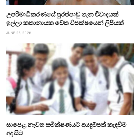
උපරිමාධිකරණයේ පුරප්පාඩු ගැන විවාදයක්
ඉල්ලා කතානායක වෙත විපක්ෂයෙන් ලිපියක්
JUNE 26, 2026
සාපෙළ නැවත සමීක්ෂණයට අයදුම්පත් කැඳවීම
අද සිට