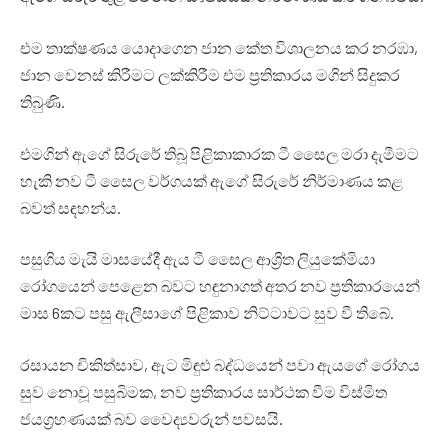
එම තාක්ෂණය යොදාගෙන ජාන කේත විශාලනය කර නරඹා,
ජාන වෙනස් කිරීමට ලක්කිරීම එම ප්‍රතිකාරය මගින් සිදුකර
තිබුණි.
එමගින් ඇගේ සිරුරේ තිබූ පිළිකාකාරක ටී සෛල මරා දැමීමට
හැකි නව ටී සෛල වර්ගයක් ඇගේ සිරුරේ නිර්මාණය කළ
බවත් සඳහන්ය.
පසුගිය මැයි මාසයේදී ඇය ටී සෛල ආශ්‍රිත ලියුකේමියා
රෝගයෙන් පෙළෙන බවට හඳුනාගත් අතර නව ප්‍රතිකාරයෙන්
මාස 6කට පසු ඇලීසාගේ පිළිකාව නිට්ටාවට සුව වී තිබේ.
රසායන චිකිත්සාව, ඇට මිඳුළු බද්ධයෙන් පවා ඇයගේ රෝගය
සුව නොවූ පසුබිමක, නව ප්‍රතිකාරය සාර්ථක වීම විස්මිත
ජයග්‍රහණයක් බව වෛද්‍යවරුන් පවසයි.