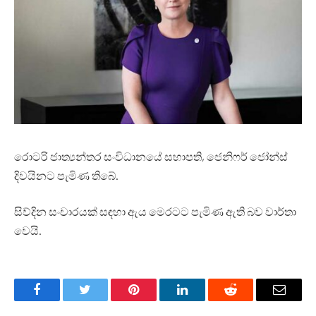
රොටරි ජාත්‍යන්තර සංවිධානයේ සභාපති, ජෙනිෆර් ජෝන්ස්
දිවයිනට පැමිණ තිබේ.
සිව්දින සංචාරයක් සඳහා ඇය මෙරටට පැමිණ ඇති බව වාර්තා
වෙයි.
Facebook
Twitter
Pinterest
LinkedIn
Reddit
Email