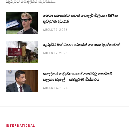
කුරුවිට පොලීසිය පැවසීය.…
මෙටා සමාගමට තවත් ඩොලර් මිලියන 567ක
දැවැන්ත දඩයක්
AUGUST 7, 2026
කුරුවිට බන්ධනාගාරයේත් නොසන්සුන්තාවක්
AUGUST 7, 2026
සලේගේ නඩු විභාගයේ අතරමැදි පෙත්සම්
සලකා බැලේ – සම්පූර්ණ විස්තරය
AUGUST 6, 2026
INTERNATIONAL