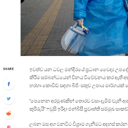
ඉවත්ව යන ධවල මන්දිරයේ ප්‍රධාන වෛද්‍ය උපදේශ
SHARE
කිරීම සම්බන්ධයෙන් චීනය විවේචනය කර ඇති අතරම, 
හරහා කොවිඩ් සඳහා බීජිං සතුව උපාය මාර්ගයක්
“පෙනෙන අරමුණකින් තොරව වසා දැමීම් වැනි ආක
කුරිරුයි” ෆවුසි ඉරිදා එන්බීසී ප්‍රවෘත්ති සම්මුඛ සා
ලබන මස අග වනවිට විශ්‍රාම ගැනීමට අදහස් කරන 