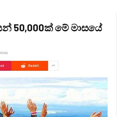
න් 50,000ක් මේ මාසයේ
N READ
est
Reddit