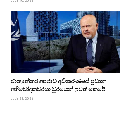
JULY 30, 2026
ජාත්‍යන්තර අපරාධ අධිකරණයේ ප්‍රධාන
අභිචෝදකවරයා ධුරයෙන් ඉවත් කෙරේ
JULY 25, 2026