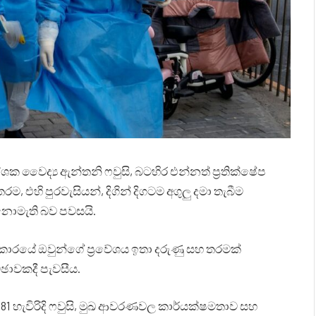
ක වෛද්‍ය ඇන්තනි ෆවුසි, බටහිර එන්නත් ප්‍රතික්ෂේප
එහි පුරවැසියන්, දිගින් දිගටම අගුලු දමා තැබීම
 නොමැති බව පවසයි.
ාරයේ ඔවුන්ගේ ප්‍රවේශය ඉතා දරුණු සහ තරමක්
කච්ඡාවකදී පැවසීය.
81 හැවිරිදි ෆවුසි, මුඛ ආවරණවල කාර්යක්ෂමතාව සහ