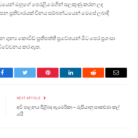
න්ධයෙන් ඔහුගේ පෙරළිය මගින් සලකුණු කරන ලද
ෙන ප්‍රතිචාරයක් චීනය සම්බන්ධයෙන් මෙසේ ලබාදී
්‍ය කොවිඩ් ප්‍රතිපත්ති ප්‍රවේශයන් මීට පෙර ප්‍රශංසා
සේ විවේචනය කර ඇත.
Facebook
Twitter
Pinterest
LinkedIn
Reddit
Email
NEXT ARTICLE
අවි පාලනය පිළිබඳ ඇමෙරිකා – රුසියානු සාකච්ඡා කල්
යයි