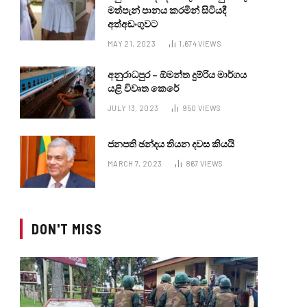
මත්පැන් පානය කරමින් සිටියදී
අත්අඩංගුවට
MAY 21, 2023
1,674
VIEWS
අනුරාධපුර – ඕමන්ත දුම්රිය මාර්ගය
යළි විවෘත කෙරේ
JULY 13, 2023
950
VIEWS
ජනපති ඡන්දය තියන දවස කියයි
MARCH 7, 2023
867
VIEWS
DON'T MISS