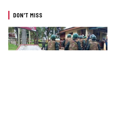
DON'T MISS
LOCAL NEWS
කුරුවිට බන්ධනාගාරයේ ගැටුමෙන්
දෙදෙනෙකු මරුට
BY
LANKA24X7
AUGUST 7, 2026
කුරුවිට බන්ධනාගාරයේ රැඳවියන් පිරිසක් අතර ඇතිවූ