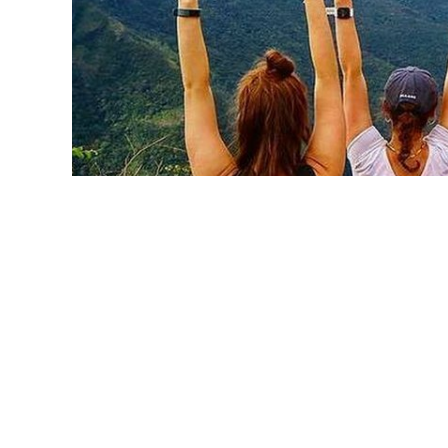
මසක් තුළ දී මෙරටට පැමිණි සංචාරකයන් සංඛ්‍යා
අධිකාරිය පවසයි.