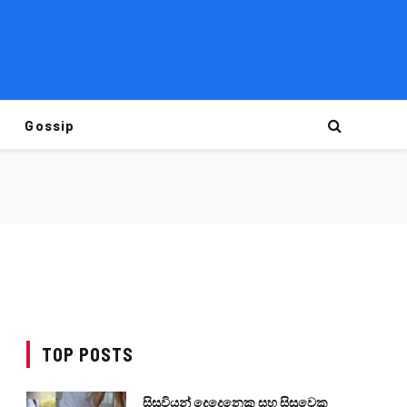
Gossip
TOP POSTS
සිසුවියන් දෙදෙනෙකු සහ සිසුවෙකු