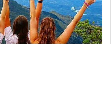
ව 50000 සීමාව පසුකර ඇතැයි සංචාරක සංවර්ධන