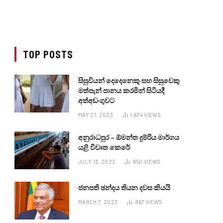
TOP POSTS
සිසුවියන් දෙදෙනෙකු සහ සිසුවෙකු
මත්පැන් පානය කරමින් සිටියදී
අත්අඩංගුවට
MAY 21, 2023
1,674
VIEWS
අනුරාධපුර – ඕමන්ත දුම්රිය මාර්ගය
යළි විවෘත කෙරේ
JULY 13, 2023
950
VIEWS
ජනපති ඡන්දය තියන දවස කියයි
MARCH 7, 2023
867
VIEWS