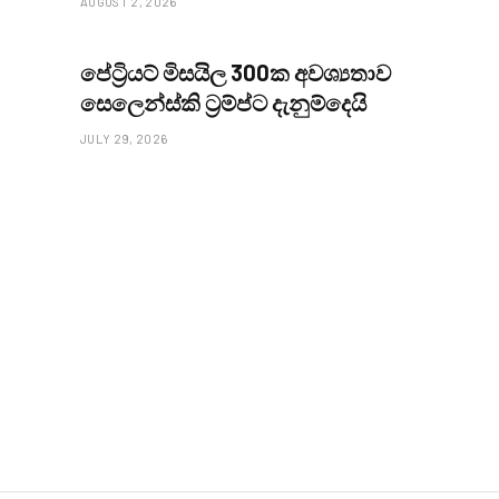
AUGUST 2, 2026
පේට්‍රියට් මිසයිල 300ක අවශ්‍යතාව
සෙලෙන්ස්කි ට්‍රම්ප්ට දැනුම්දෙය‍ි
JULY 29, 2026