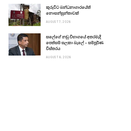
කුරුවිට බන්ධනාගාරයේත්
නොසන්සුන්තාවක්
AUGUST 7, 2026
සලේගේ නඩු විභාගයේ අතරමැදි
පෙත්සම් සලකා බැලේ – සම්පූර්ණ
විස්තරය
AUGUST 6, 2026