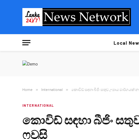
Local New
Home
»
International
»
කොවිඩ් සඳහා බීජිං සතුව උපාය මාර්ගයක් නෑ 
INTERNATIONAL
කොවිඩ් සඳහා බීජිං සතු
ෆවුසි