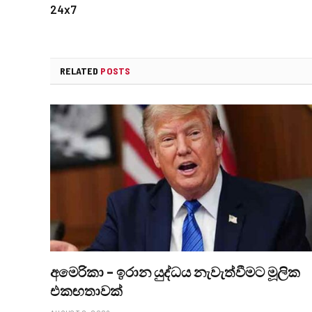
24x7
RELATED
POSTS
අමෙරිකා – ඉරාන යුද්ධය නැවැත්වීමට මූලික
එකඟතාවක්