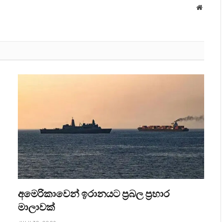
Websit
අමෙරිකාවෙන් ඉරානයට ප්‍රබල ප්‍රහාර
මාලාවක්