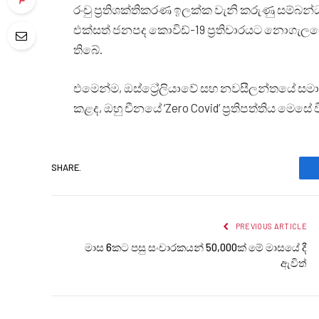
රංචු ප්‍රතිශක්තිකරණ ඉලක්ක වැනි කරුණු සම්බ
එක්සත් ජනපද කොවිඩ්-19 ප්‍රතිචාරයට නොගැලප
තිබේ.
එමෙන්ම, ඔස්ට්‍රේලියාවේ සහ නවසීලන්තයේ සමාන ශුන
කළද, ඔහු චීනයේ ‘Zero Covid’ ප්‍රතිපත්තිය මෙ
SHARE.
PREVIOUS ARTICLE
මාස 6කට පසු සංචාරකයන් 50,000ක් මේ මාසයේ දී
ඇවිත්