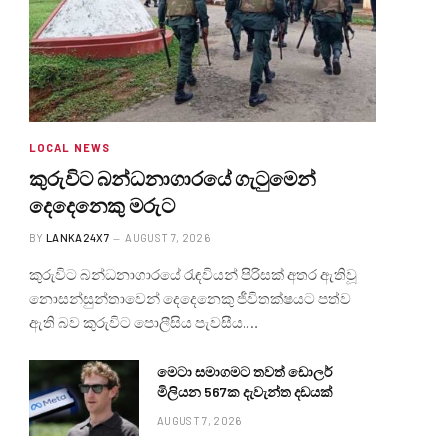
LOCAL NEWS
කුරුවිට බන්ධනාගාරයේ ගැටුමෙන්
දෙදෙනෙකු මරුට
BY
LANKA24X7
AUGUST 7, 2026
කුරුවිට බන්ධනාගාරයේ රැඳවියන් පිරිසක් අතර ඇතිවූ
නොසන්සුන්තාවෙන් දෙදෙනෙකු ජීවිතක්ෂයට පත්ව
ඇති බව කුරුවිට පොලීසිය පැවසීය.…
මෙටා සමාගමට තවත් ඩොලර්
මිලියන 567ක දැවැන්ත දඩයක්
AUGUST 7, 2026