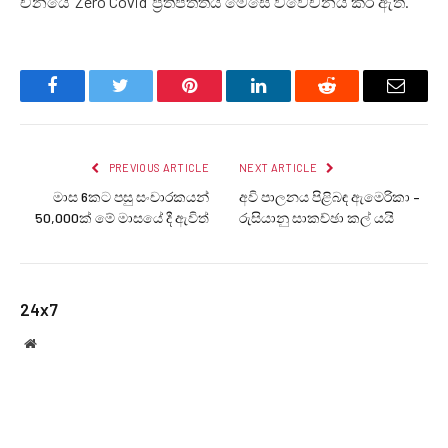
චීනයේ ‘Zero Covid’ ප්‍රතිපත්තිය මෙසේ විවේචනය කර ඇත.
Facebook
Twitter
Pinterest
LinkedIn
Reddit
Email
PREVIOUS ARTICLE
NEXT ARTICLE
මාස 6කට පසු සංචාරකයන්
අවි පාලනය පිළිබඳ ඇමෙරිකා –
50,000ක් මේ මාසයේ දී ඇවිත්
රුසියානු සාකච්ඡා කල් යයි
24x7
Website
RELATED
POSTS