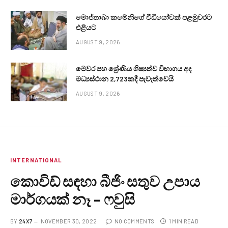
මොජ්තාබා කමේනිගේ වීඩියෝවක් පළමුවරට
එළියට
AUGUST 9, 2026
මෙවර පහ ශ්‍රේණිය ශිෂ්‍යත්ව විභාගය අද
මධ්‍යස්ථාන 2,723කදී පැවැත්වෙයි
AUGUST 9, 2026
INTERNATIONAL
කොවිඩ් සඳහා බීජිං සතුව උපාය
මාර්ගයක් නෑ – ෆවුසි
BY
24X7
NOVEMBER 30, 2022
NO COMMENTS
1 MIN READ