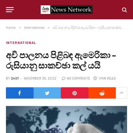
Home
»
International
»
අවි පාලනය පිළිබඳ ඇමෙරිකා – රුසියානු සාකච්ඡා කල් යයි
INTERNATIONAL
අවි පාලනය පිළිබඳ ඇමෙරිකා –
රුසියානු සාකච්ඡා කල් යයි
BY
24X7
NOVEMBER 30, 2022
NO COMMENTS
1 MIN READ