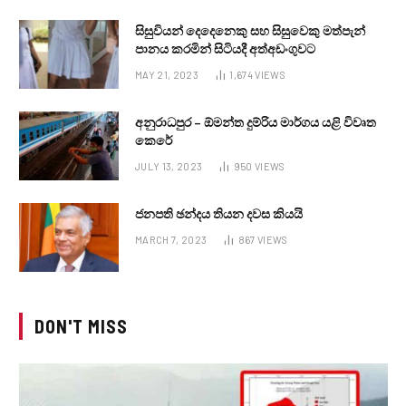
සිසුවියන් දෙදෙනෙකු සහ සිසුවෙකු මත්පැන්
පානය කරමින් සිටියදී අත්අඩංගුවට
MAY 21, 2023
1,674
VIEWS
අනුරාධපුර – ඕමන්ත දුම්රිය මාර්ගය යළි විවෘත
කෙරේ
JULY 13, 2023
950
VIEWS
ජනපති ඡන්දය තියන දවස කියයි
MARCH 7, 2023
867
VIEWS
DON'T MISS