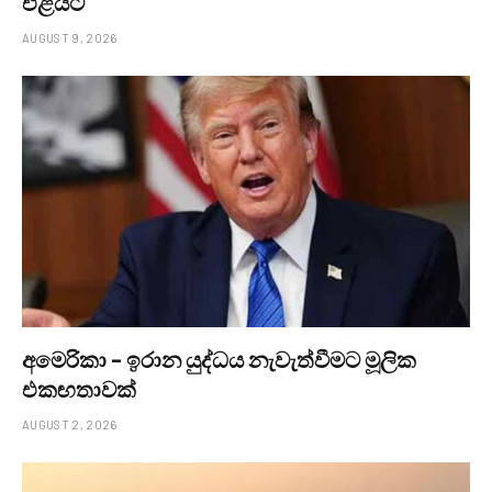
එළියට
AUGUST 9, 2026
අමෙරිකා – ඉරාන යුද්ධය නැවැත්වීමට මූලික
එකඟතාවක්
AUGUST 2, 2026