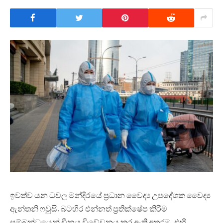
ඉවත්ව යන ධවල මන්දිරයේ ප්‍රධාන වෛද්‍ය උපදේශක වෛද්‍ය
ඇන්තනි ෆවුසි, බටහිර එන්නත් ප්‍රතික්ෂේප කිරීම
සම්බන්ධයෙන් චීනය විවේචනය කර ඇති අතරම, එහි