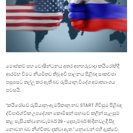
මොස්කව් සහ වොෂින්ටනය අතර අඟහරුවාදා කයිරෝහිදී
ආරම්භ වීමට නියමිතව තිබූ අවි පාලනය පිළිබඳ සාකච්ඡා
පසුපසට තල්ලු කර ඇති බව රුසියානු විදේශ අමාත්‍යාංශය
පවසයි.
“කයිරෝවේ රුසියානු-ඇමරිකානු නව START ගිවිසුම පිළිබඳ
ද්විපාර්ශ්වික උපදේශන කොමිෂන් සභාවේ කලින් සැලසුම්
කළ සැසියක් (නොවැම්බර් 29 – දෙසැම්බර් 6) දිනවලදී සිදු
නොවන බව නිශ්චිතව දක්වා ඇත.” යනුවෙන් එහි දැක්වේ.