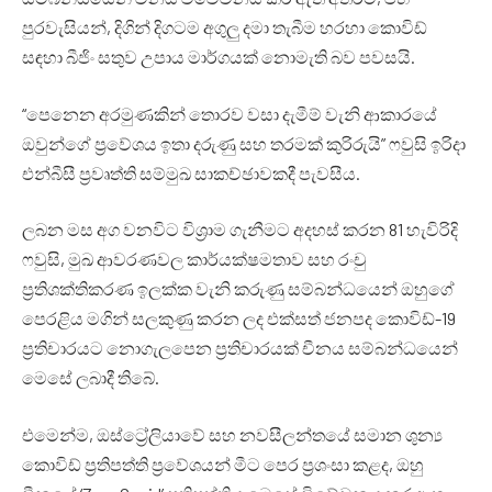
පුරවැසියන්, දිගින් දිගටම අගුලු දමා තැබීම හරහා කොවිඩ්
සඳහා බීජිං සතුව උපාය මාර්ගයක් නොමැති බව පවසයි.
“පෙනෙන අරමුණකින් තොරව වසා දැමීම් වැනි ආකාරයේ
ඔවුන්ගේ ප්‍රවේශය ඉතා දරුණු සහ තරමක් කුරිරුයි” ෆවුසි ඉරිදා
එන්බීසී ප්‍රවෘත්ති සම්මුඛ සාකච්ඡාවකදී පැවසීය.
ලබන මස අග වනවිට විශ්‍රාම ගැනීමට අදහස් කරන 81 හැවිරිදි
ෆවුසි, මුඛ ආවරණවල කාර්යක්ෂමතාව සහ රංචු
ප්‍රතිශක්තිකරණ ඉලක්ක වැනි කරුණු සම්බන්ධයෙන් ඔහුගේ
පෙරළිය මගින් සලකුණු කරන ලද එක්සත් ජනපද කොවිඩ්-19
ප්‍රතිචාරයට නොගැලපෙන ප්‍රතිචාරයක් චීනය සම්බන්ධයෙන්
මෙසේ ලබාදී තිබේ.
එමෙන්ම, ඔස්ට්‍රේලියාවේ සහ නවසීලන්තයේ සමාන ශුන්‍ය
කොවිඩ් ප්‍රතිපත්ති ප්‍රවේශයන් මීට පෙර ප්‍රශංසා කළද, ඔහු