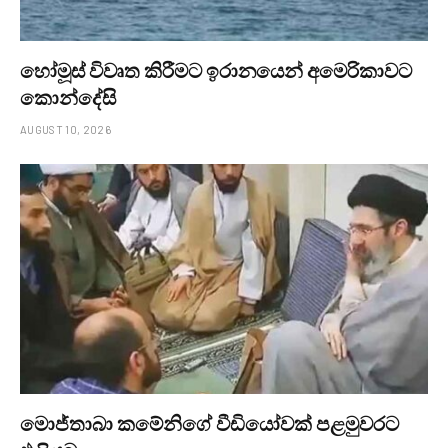
හෝමූස් විවෘත කිරීමට ඉරානයෙන් අමෙරිකාවට
කොන්දේසි
AUGUST 10, 2026
මොජ්තාබා කමේනිගේ වීඩියෝවක් පළමුවරට