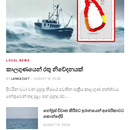
LOCAL NEWS
කාලගුණයෙන් ‍රතු නිවේදනයක්
BY
LANKA24X7
AUGUST 10, 2026
දිවයින වටා වන මුහුදු තීරයේ පවතින සක්‍රීය කාලගුණ තත්ත්වය
හේතුවෙන් තද සුළං සහ මුහුද රළු…
හෝමූස් විවෘත කිරීමට ඉරානයෙන් අමෙරිකාවට
කොන්දේසි
AUGUST 10, 2026