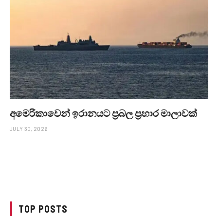
අමෙරිකාවෙන් ඉරානයට ප්‍රබල ප්‍රහාර මාලාවක්
JULY 30, 2026
TOP POSTS