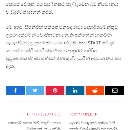
කෙසේ වෙතත්, එය පසු දිනකට කල් දැමෙන බව නිවේදනය
වැඩිදුරටත් සඳහන් කරයි.
මේ අතර, සීඑන්එන් එක්සත් ජනපද රාජ්‍ය දෙපාර්තමේන්තුව
උපුටා දක්වමින් වොෂින්ටනය හැකි ඉක්මනින් සාකච්ඡා
පැවැත්වීමට සූදානම් බව පවසා තිබේ. “නව START ගිවිසුම
යටතේ න්‍යෂ්ටික පරීක්ෂණ නැවත ආරම්භ කිරීම
ප්‍රමුඛතාවයක්” බව එක්සත් ජනපද නිලධාරීන් අවධාරණය කර
ඇත.
Facebook
Twitter
Pinterest
LinkedIn
Reddit
Email
PREVIOUS ARTICLE
NEXT ARTICLE
කොවිඩ් සඳහා බීජිං සතුව උපාය
ලොව විශාලතම සක්‍රීය ගිනි
මාර්ගයක් නෑ – ෆවුසි
කන්ද වසර 40කට පසු පුපුරයි