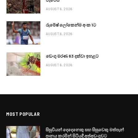
AUGUST 6, 2026
රුමේෂ් ලෝකෙන්ම අංක 1ට
AUGUST 6, 2026
ඩෙංගු මරණ 63 දක්වා ඉහළට
AUGUST 6, 2026
MOST POPULAR
සිසුවියන් දෙදෙනෙකු සහ සිසුවෙකු මත්පැන්
පානය කරමින් සිටියදී අත්අඩංගුවට