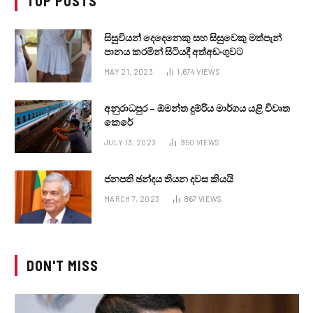
TOP POSTS
සිසුවියන් දෙදෙනෙකු සහ සිසුවෙකු මත්පැන්
පානය කරමින් සිටියදී අත්අඩංගුවට
MAY 21, 2023
1,674
VIEWS
අනුරාධපුර – ඕමන්ත දුම්රිය මාර්ගය යළි විවෘත
කෙරේ
JULY 13, 2023
950
VIEWS
ජනපති ඡන්දය තියන දවස කියයි
MARCH 7, 2023
867
VIEWS
DON'T MISS