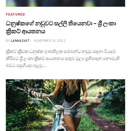
FEATURED
ධනුෂ්කගේ නඩුවට සල්ලි තියෙනවා – ශ්‍රී ලංකා
ක්‍රිකට් ආයතනය
BY
LANKA24X7
NOVEMBER 15, 2022
ක්‍රිකට් ක්‍රීඩක ධනුෂ්ක ගුණතිලක සම්බන්ධ නඩුව සඳහා වියදම්
කිරීමට ශ්‍රී ලංකා ක්‍රිකට් ආයතනය සතුව මූල්‍ය ප්‍රතිපාදන නොමැති
බවට පසුගියදා පළවු…