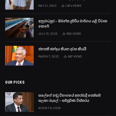
MAY 21, 2023
1,674
VIEWS
අනුරාධපුර – ඕමන්ත දුම්රිය මාර්ගය යළි විවෘත
කෙරේ
JULY 13, 2023
950
VIEWS
ජනපති ඡන්දය තියන දවස කියයි
MARCH 7, 2023
867
VIEWS
OUR PICKS
සලේගේ නඩු විභාගයේ අතරමැදි පෙත්සම්
සලකා බැලේ – සම්පූර්ණ විස්තරය
AUGUST 6, 2026