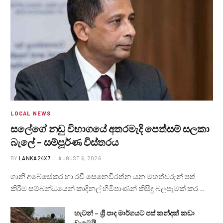
LOCAL NEWS
සලේගේ නඩු විභාගයේ අතරමැදි පෙත්සම් සලකා
බැලේ – සම්පූර්ණ විස්තරය
BY
LANKA24X7
AUGUST 6, 2026
ශානි අබේසේකර හා රවී සෙනෙවිරත්න යන මහත්වරුන් පත්
කිරීම සම්බන්ධයෙන් කාදිනල් හිමිපාණන් කිසිදු බලපෑමක් කර…
හැටන් – ශ්‍රී පාද මාර්ගයට පස් කන්දක් කඩා
වැටෙයි