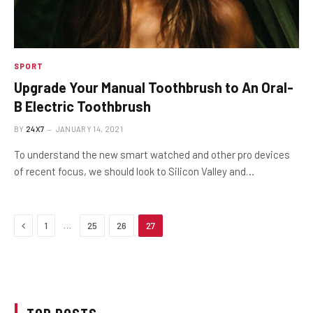
SPORT
Upgrade Your Manual Toothbrush to An Oral-
B Electric Toothbrush
BY
24X7
JANUARY 14, 2021
To understand the new smart watched and other pro devices
of recent focus, we should look to Silicon Valley and…
Previous
…
1
25
26
27