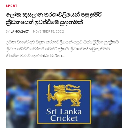
SPORT
ලෝක කුසලාන තරගාවලියෙන් පසු සුපිරි
ක්‍රීඩකයෙක් ඉවත්වීමේ සුදානමක්
BY
LANKA24X7
NOVEMBER 15, 2022
ලබන වසරේ අළු බඳුන තරගාවලියෙන් පසුව ඔස්ට්‍රේලියානු ක්‍රිකට්
ක්‍රීඩක ඩේවිඩ් වෝනර් ටෙස්ට් ක්‍රිකට් ක්‍රීඩාවෙන් සමුගැනීමට
නියමිත බව විදෙස් මාධ්‍ය වාර්තා…