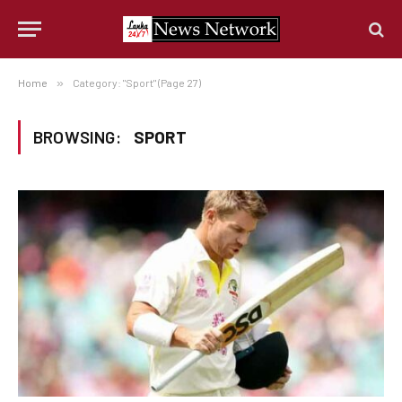
Home
»
Category: "Sport" (Page 27)
BROWSING:
SPORT