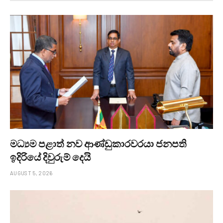
මධ්‍යම පළාත් නව ආණ්ඩුකාරවරයා ජනපති
ඉදිරියේ දිවුරුම් දෙයි
AUGUST 5, 2026