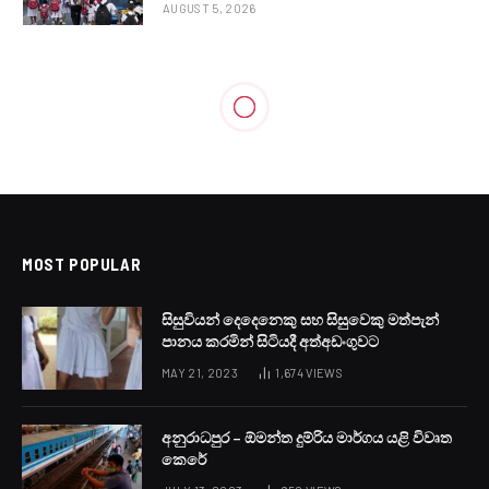
AUGUST 5, 2026
MOST POPULAR
සිසුවියන් දෙදෙනෙකු සහ සිසුවෙකු මත්පැන්
පානය කරමින් සිටියදී අත්අඩංගුවට
MAY 21, 2023
1,674
VIEWS
අනුරාධපුර – ඕමන්ත දුම්රිය මාර්ගය යළි විවෘත
කෙරේ