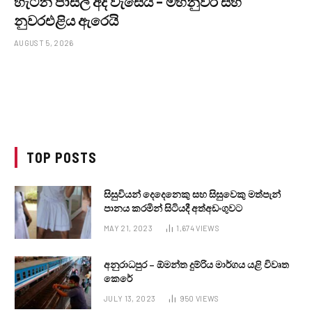
හැටන් පාසල් අද වැසෙයි – මහනුවර සහ
නුවරඑළිය ඇරෙයි
AUGUST 5, 2026
TOP POSTS
සිසුවියන් දෙදෙනෙකු සහ සිසුවෙකු මත්පැන්
පානය කරමින් සිටියදී අත්අඩංගුවට
MAY 21, 2023
1,674
VIEWS
අනුරාධපුර – ඕමන්ත දුම්රිය මාර්ගය යළි විවෘත
කෙරේ
JULY 13, 2023
950
VIEWS