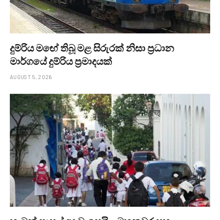
දුම්රිය මඟේ තිබූ මළ සිරුරක් නිසා ප්‍රධාන
මාර්ගයේ දුම්රිය ප්‍රමාදයක්
AUGUST 5, 2026