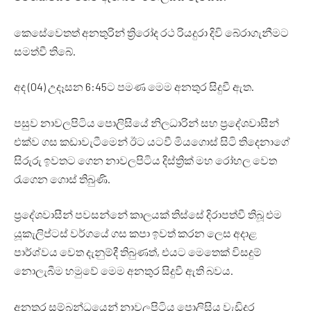
කෙසේවෙතත් අනතුරින් ත්‍රිරෝද රථ රියදුරා දිවි බේරාගැනීමට
සමත්වී තිබේ.
අද (04) උදෑසන 6:45ට පමණ මෙම අනතුර සිදුවී ඇත.
පසුව නාවලපිටිය පොලිසියේ නිලධාරින් සහ ප්‍රදේශවාසීන්
එක්ව ගස කඩාවැටීමෙන් ඊට යටවී මියගොස් සිටි තිදෙනාගේ
සිරුරු ඉවතට ගෙන නාවලපිටිය දිස්ත්‍රික් මහ රෝහල වෙත
රැගෙන ගොස් තිබුණි.
ප්‍රදේශවාසීන් පවසන්නේ කාලයක් තිස්සේ දිරාපත්වී තිබූ එම
යූකැලිප්ටස් වර්ගයේ ගස කපා ඉවත් කරන ලෙස අදාළ
පාර්ශ්වය වෙත දැනුම්දී තිබුණත්, එයට මෙතෙක් විසදුම්
නොලැබීම හමුවේ මෙම අනතුර සිදුවී ඇති බවය.
අනතුර සම්බන්ධයෙන් නාවලපිටිය පොලිසිය වැඩිදුර