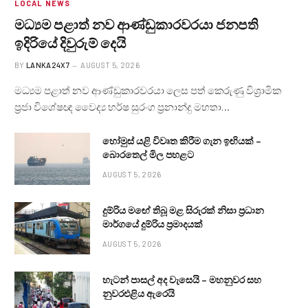
LOCAL NEWS
මධ්‍යම පළාත් නව ආණ්ඩුකාරවරයා ජනපති
ඉදිරියේ දිවුරුම් දෙයි
BY
LANKA24X7
AUGUST 5, 2026
මධ්‍යම පළාත් නව ආණ්ඩුකාරවරයා ලෙස පත් කෙරුණු විශ්‍රාමික
ප්‍රජා විශේෂඥ වෛද්‍ය හර්ෂ සුරංග ප්‍රනාන්දු මහතා…
හෝමුස් යළි විවෘත කිරීම ගැන ඉඟියක් –
බොරතෙල් මිල පහළට
AUGUST 5, 2026
දුම්රිය මඟේ තිබූ මළ සිරුරක් නිසා ප්‍රධාන
මාර්ගයේ දුම්රිය ප්‍රමාදයක්
AUGUST 5, 2026
හැටන් පාසල් අද වැසෙයි – මහනුවර සහ
නුවරඑළිය ඇරෙයි