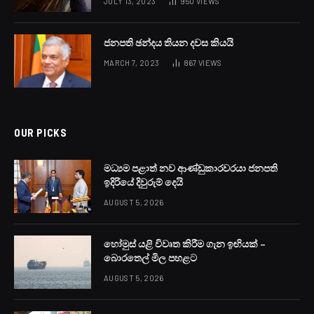
JULY 13, 2023
950
VIEWS
ජනපති ඡන්දය තියන දවස කියයි
MARCH 7, 2023
867
VIEWS
OUR PICKS
මධ්‍යම පළාත් නව ආණ්ඩුකාරවරයා ජනපති
ඉදිරියේ දිවුරුම් දෙයි
AUGUST 5, 2026
හෝමුස් යළි විවෘත කිරීම ගැන ඉඟියක් –
බොරතෙල් මිල පහළට
AUGUST 5, 2026