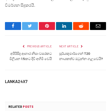
විමර්ශන සිදුකරයි.
Facebook
Twitter
Pinterest
LinkedIn
Reddit
Email
PREVIOUS ARTICLE
NEXT ARTICLE
අපිරිසිදු ආහාර නිසා වසරකට
සූර්යකුමාර්ගෙන් T20
මිලියන 1.5කට දිවි අහිමි වෙයි
නායකත්ව ඔටුන්න ගැලවෙයි?
LANKA24X7
RELATED
POSTS