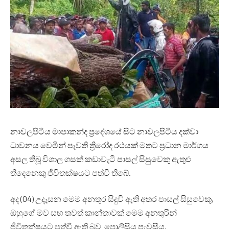
නාවලපිටිය මාපාකන්ද ප්‍රදේශයේ සිට නාවලපිටිය දක්වා
ධාවනය වෙමින් පැවති ත්‍රිරෝද රථයක් මතට ප්‍රධාන මාර්ගය
අසල තිබූ වි‍ශාල ගසක් කඩාවැටී පාසල් සිසුවෙකු ඇතුළු
තිදෙනෙකු ජීවිතක්ෂයට පත්වී තිබේ.
අද (04) උදෑසන මෙම අනතුර සිදුවී ඇති අතර පාසල් සිසුවෙකු,
ඔහුගේ මව සහ තවත් කාන්තාවක් මෙම අනතුරින්
ජීවිතක්ෂයට පත්වී ඇති බව පොලිසිය පැවසීය.