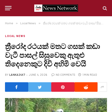
Home
»
Local News
»
ත්‍රීරෝද රථයක් මතට ගසක් කඩා වැටී පාසල් සිසුවෙකු ඇතුළු තිදෙනෙකුට දිවි අහිමි වෙයි
LOCAL NEWS
ත්‍රීරෝද රථයක් මතට ගසක් කඩා
වැටී පාසල් සිසුවෙකු ඇතුළු
තිදෙනෙකුට දිවි අහිමි වෙයි
BY
LANKA24X7
JUNE 4, 2026
NO COMMENTS
1 MIN READ