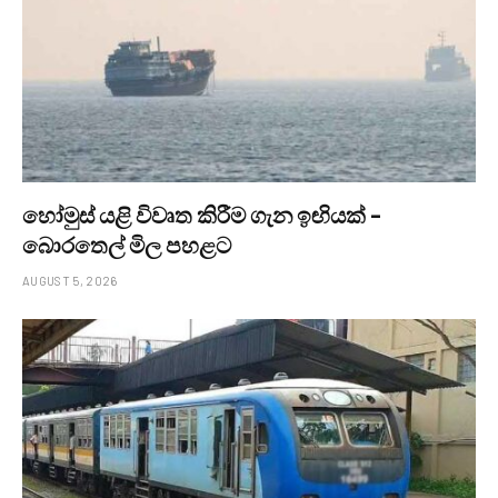
හෝමුස් යළි විවෘත කිරීම ගැන ඉඟියක් –
බොරතෙල් මිල පහළට
AUGUST 5, 2026