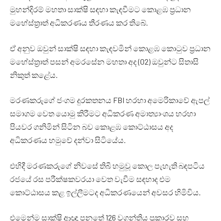
මුහන්දිරම් මහතා සාක්ෂි සඳහා කැඳවීමට කොළඹ ප්‍රධාන
මහේස්ත්‍රාත් අධිකරණය තීරණය කර තිබේ.
ඒ අනුව ඔවුන් සාක්ෂි සඳහා කැඳවමින් කොළඹ කොටුව ප්‍රධාන
මහේස්ත්‍රාත් පසන් අමරසේන මහතා අද (02) ඔවුන්ට සිතාසි
නිකුත් කළේය.
මරණකරුගේ ජංගම දුරකතනය FBI හරහා අමෙරිකාවේ ඇපල්
සමාගම වෙත යොමු කිරීමට අධිකරණ අමාත්‍යාංශය හරහා
පියවර ගනිමින් සිටින බව කොළඹ කොට්ඨාසය අද
අධිකරණය හමුවේ දන්වා සිටියේය.
එහිදී මරණකරුගේ නිවසේ තිබී හමුවූ කොල පැහැති බඳපටිය
රජයේ රස පරීක්ෂකවරයා වෙත වැවීම සඳහාද එම
කොට්ඨාසය කළ ඉල්ලීමටද අධිකරණයෙන් අවසර හිමිවිය.
එමෙන්ම සාක්ෂි ආඥා පනතේ 126 වගන්තිය ප්‍රකාරව සහ