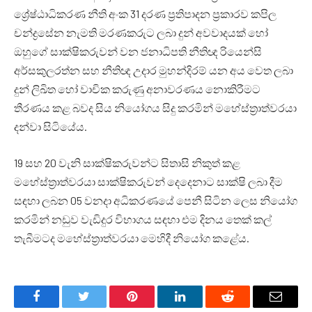
ශ්‍රේෂ්ඨාධිකරණ නීති අංක 31 දරණ ප්‍රතිපාදන ප්‍රකාරව කපිල
චන්ද්‍රසේන නැමති මරණකරුට ලබා දුන් අවවාදයක් හෝ
ඔහුගේ සාක්ෂිකරුවන් වන ජනාධිපති නීතිඥ රියෙන්සි
අර්සකුලරත්න සහ නීතිඥ උදාර මුහන්දිරම් යන අය වෙත ලබා
දුන් ලිඛිත හෝ වාචික කරුණු අනාවරණය නොකිරීමට
තීරණය කළ බවද සිය නියෝගය සිදු කරමින් මහේස්ත්‍රාත්වරයා
දන්වා සිටියේය.
19 සහ 20 වැනි සාක්ෂිකරුවන්ට සිතාසි නිකුත් කළ
මහේස්ත්‍රාත්වරයා සාක්ෂිකරුවන් දෙදෙනාට සාක්ෂි ලබා දීම
සඳහා ලබන 05 වනදා අධිකරණයේ පෙනී සිටින ලෙස නියෝග
කරමින් නඩුව වැඩිදුර විභාගය සඳහා එම දිනය තෙක් කල්
තැබීමටද මහේස්ත්‍රාත්වරයා මෙහිදී නියෝග කළේය.
Facebook
Twitter
Pinterest
LinkedIn
Reddit
Email