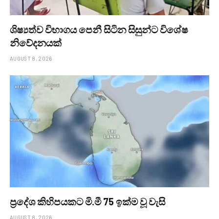
ශිෂ්‍යත්ව විභාගය පෙනී සිටින සිසුන්ට විශේෂ
නිවේදනයක්
AUGUST 8, 2026
ප්‍රදේශ කිහිපයකට මි.මී 75 ඉක්ම වූ වැසි
AUGUST 8, 2026