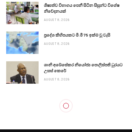
ශිෂ්‍යත්ව විභාගය පෙනී සිටින සිසුන්ට විශේෂ
නිවේදනයක්
AUGUST 8, 2026
ප්‍රදේශ කිහිපයකට මි.මී 75 ඉක්ම වූ වැසි
AUGUST 8, 2026
ශානි අබේසේකර නියෝජ්‍ය පොලිස්පති ධුරයට
උසස් කෙරේ
AUGUST 8, 2026