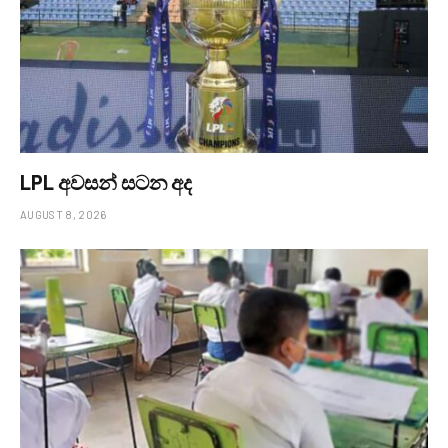
LPL අවසන් සටන අද
AUGUST 8, 2026