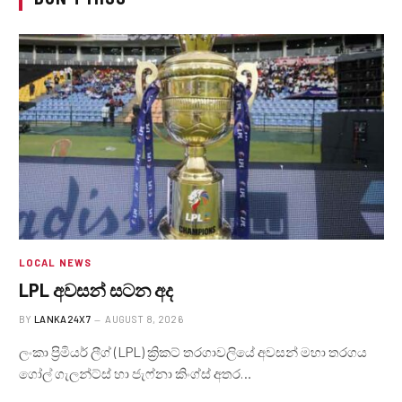
LOCAL NEWS
LPL අවසන් සටන අද
BY
LANKA24X7
AUGUST 8, 2026
ලංකා ප්‍රිමියර් ලීග් (LPL) ක්‍රිකට් තරගාවලියේ අවසන් මහා තරගය
ගෝල් ගැලන්ට්ස් හා ජැෆ්නා කිංග්ස් අතර…