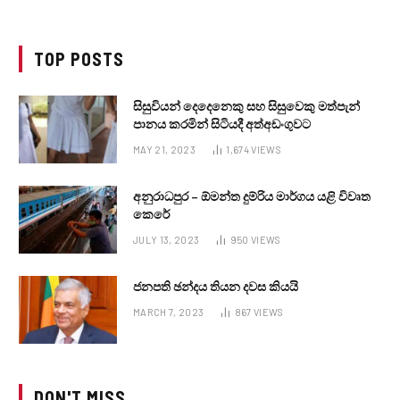
TOP POSTS
සිසුවියන් දෙදෙනෙකු සහ සිසුවෙකු මත්පැන්
පානය කරමින් සිටියදී අත්අඩංගුවට
MAY 21, 2023
1,674
VIEWS
අනුරාධපුර – ඕමන්ත දුම්රිය මාර්ගය යළි විවෘත
කෙරේ
JULY 13, 2023
950
VIEWS
ජනපති ඡන්දය තියන දවස කියයි
MARCH 7, 2023
867
VIEWS
DON'T MISS