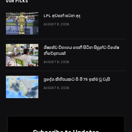
OUR PICKS
LPL අවසන් සටන අද
AUGUST 8, 2026
ශිෂ්‍යත්ව විභාගය පෙනී සිටින සිසුන්ට විශේෂ
නිවේදනයක්
AUGUST 8, 2026
ප්‍රදේශ කිහිපයකට මි.මී 75 ඉක්ම වූ වැසි
AUGUST 8, 2026