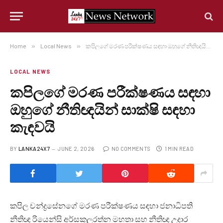
Home
»
Local News
»
කපිලගේ මරණ පරීක්ෂණය සඳහා ඔහුගේ නීතිඥයින් සාක්ෂි සඳහා කැඳ වයි
LOCAL NEWS
කපිලගේ මරණ පරීක්ෂණය සඳහා
ඔහුගේ නීතිඥයින් සාක්ෂි සඳහා
කැඳ වයි
BY
LANKA24X7
JUNE 2, 2026
NO COMMENTS
1 MIN READ
කපිල චන්ද්‍රසේනගේ මරණ පරීක්ෂණය සඳහා ජනාධිපති
නීතිඥ රියෙන්සි අර්සකුලරත්න මහතා සහ නීතිඥ උදාර