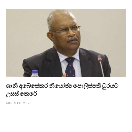
ශානි අබේසේකර නියෝජ්‍ය පොලිස්පති ධුරයට
උසස් කෙරේ
AUGUST 8, 2026