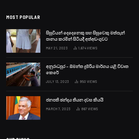
MOST POPULAR
සිසුවියන් දෙදෙනෙකු සහ සිසුවෙකු මත්පැන්
පානය කරමින් සිටියදී අත්අඩංගුවට
MAY 21, 2023
1,674
VIEWS
අනුරාධපුර – ඕමන්ත දුම්රිය මාර්ගය යළි විවෘත
කෙරේ
JULY 13, 2023
950
VIEWS
ජනපති ඡන්දය තියන දවස කියයි
MARCH 7, 2023
867
VIEWS