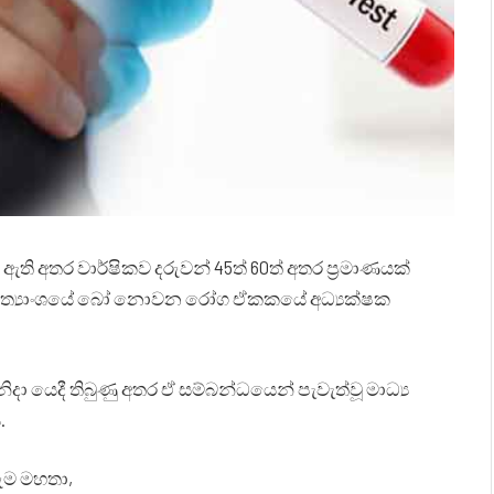
ඇති අතර වාර්ෂිකව දරුවන් 45ත් 60ත් අතර ප්‍රමාණයක්
අමාත්‍යාංශයේ බෝ නොවන රෝග ඒකකයේ අධ්‍යක්ෂක
දා යෙදී තිබුණු අතර ඒ සම්බන්ධයෙන් පැවැත්වූ මාධ්‍ය
.
ෙරුම මහතා,