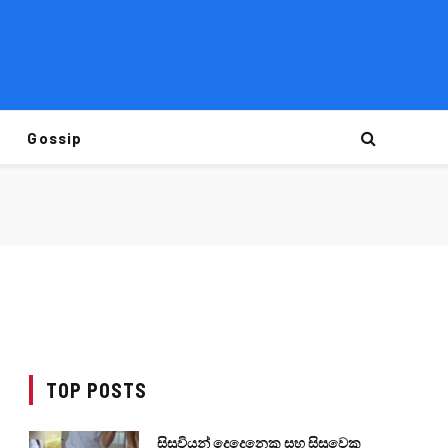
Gossip
TOP POSTS
සිසුවියන් දෙදෙනෙකු සහ සිසුවෙකු