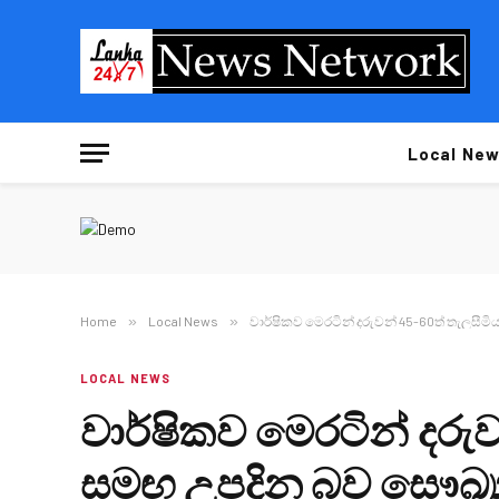
Local New
Home
»
Local News
»
වාර්ෂිකව මෙරටින් දරුවන් 45-60ත් තැලසී
LOCAL NEWS
වාර්ෂිකව මෙරටින් දරුව
සමඟ උපදින බව සෞඛ්‍