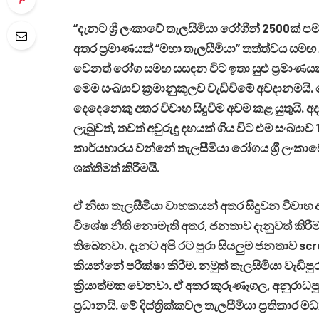
“දැනට ශ්‍රී ලංකාවේ තැලසීමියා රෝගීන් 2500ක් ප
අතර ප්‍රමාණයක් “මහා තැලසීමියා” තත්ත්වය සමඟ
වෙනත් රෝග සමඟ සසඳන විට ඉතා සුළු ප්‍රමාණයක්
මෙම සංඛ්‍යාව ක්‍රමානුකූලව වැඩිවීමේ අවදානම
දෙදෙනෙකු අතර විවාහ සිදුවීම අවම කළ යුතුයි
ලැබුවත්, තවත් අවුරුදු දහයක් ගිය විට එම සංඛ්‍යා
කාර්යභාරය වන්නේ තැලසීමියා රෝගය ශ්‍රී ලංකාව
ශක්තිමත් කිරීමයි.
ඒ නිසා තැලසීමියා වාහකයන් අතර සිදුවන විවාහ 
විශේෂ නීති නොමැති අතර, ජනතාව දැනුවත් කිරීම
තිබෙනවා. දැනට අපි රට පුරා සියලුම ජනතාව scre
කියන්නේ පරීක්ෂා කිරීම. නමුත් තැලසීමියා වැඩිප
ක්‍රියාත්මක වෙනවා. ඒ අතර කුරුණෑගල, අනුරාධප
ප්‍රධානයි. මේ දිස්ත්‍රික්කවල තැලසීමියා ප්‍රතික