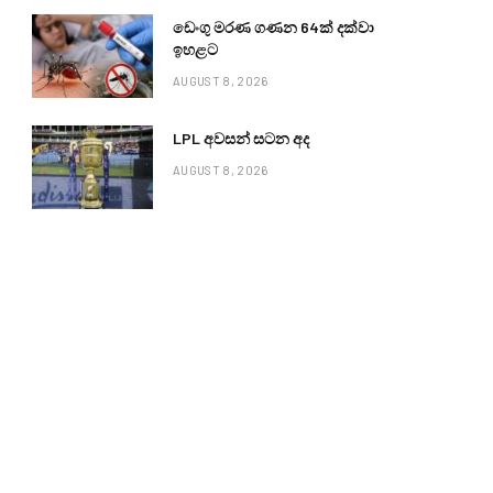
ඩෙංගු මරණ ගණන 64ක් දක්වා
ඉහළට
AUGUST 8, 2026
LPL අවසන් සටන අද
AUGUST 8, 2026