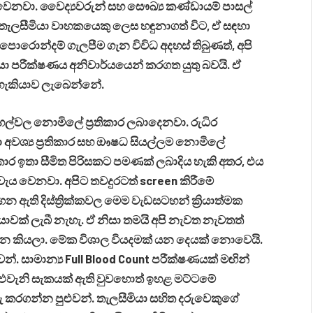
ක වෙනවා. වෛද්‍යවරුන් සහ සෞඛ්‍ය කණ්ඩායම් පාසල්
තැලසීමියා වාහකයෙකු ලෙස හඳුනාගත් විට, ඒ සඳහා
ොන්දම් ගැලපීම ගැන විවිධ අදහස් තිබුණත්, අපි
 පරීක්ෂණය අනිවාර්යයෙන් කරගත යුතු බවයි. ඒ
 හැකියාව ලැබෙන්නේ.
්වල නොමිලේ ප්‍රතිකාර ලබාදෙනවා. රුධිර
 අවශ්‍ය ප්‍රතිකාර සහ ඖෂධ සියල්ලම නොමිලේ
රතිකාර ඉතා සීමිත පිරිසකට පමණක් ලබාදිය හැකි අතර, එය
වැය වෙනවා. අපිට තවදුරටත් screen කිරීමේ
 ඇති දිස්ත්‍රික්කවල මෙම වැඩසටහන් ක්‍රියාත්මක
ියාවක් ලැබී නැහැ. ඒ නිසා තමයි අපි නැවත නැවතත්
 කියලා. මේක විශාල වියදමක් යන දෙයක් නොවෙයි.
 සාමාන්‍ය Full Blood Count පරීක්ෂණයක් මඟින්
ි. එවැනි සැකයක් ඇති වුවහොත් ඉහළ මට්ටමේ
 කරගන්න පුළුවන්. තැලසීමියා සහිත දරුවෙකුගේ