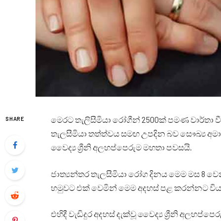
මෙරට තැලිසීමියා රෝගීන් 2500ක් පමණ වාර්තා වී 
SHARE
තැලසීමියා තත්ත්වය සමඟ උපදින බව සෞඛ්‍ය 
වෛද්‍ය ශ්‍රීනි අලහප්පෙරුම මහතා පවසයි.
ජාත්‍යන්තර තැලසීමියා රෝග දිනය මෙම මස 8 වෙනි
හමුවට එක් වෙමින් මෙම අදහස් පළ කරන්නට විය
එහිදී වැඩිදුර අදහස් දැක්වූ වෛද්‍ය ශ්‍රීනි අලහප්ප