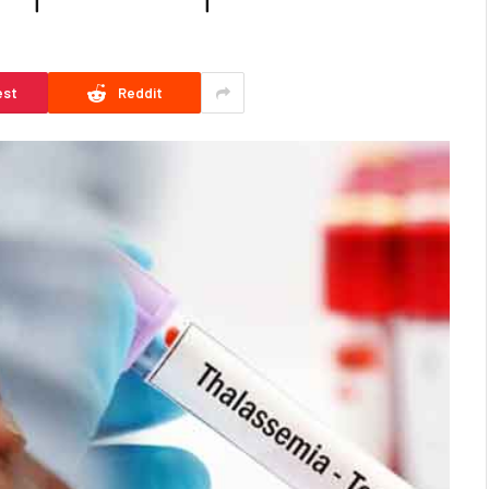
D
est
Reddit