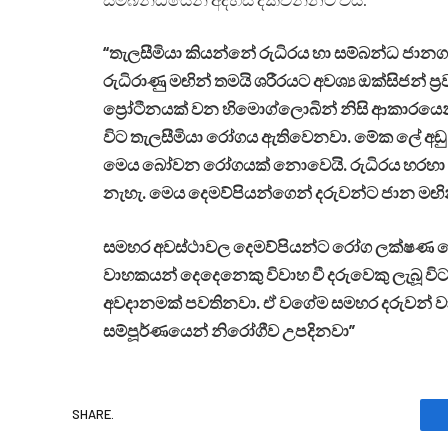
“තැලසීමියා කියන්නේ රුධිරය හා සම්බන්ධ ජානග
රුධිරාණු මඟින් තමයි ශරීරයට අවශ්‍ය ඔක්සිජන් ප
ප්‍රෝටීනයක් වන හිමොග්ලොබින් නිසි ආකාරයෙන් 
විට තැලසීමියා රෝගය ඇතිවෙනවා. මේක ලේ අඩු 
මෙය බෝවන රෝගයක් නොවෙයි. රුධිරය හරහා 
නැහැ. මෙය දෙමව්පියන්ගෙන් දරුවන්ට ජාන මඟි
සමහර අවස්ථාවල දෙමව්පියන්ට රෝග ලක්ෂණ නොප
වාහකයන් දෙදෙනෙකු විවාහ වී දරුවෙකු ලැබූ විට
අවදානමක් පවතිනවා. ඒ වගේම සමහර දරුවන් ව
සම්පූර්ණයෙන් නිරෝගීව උපදිනවා”
SHARE.