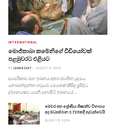
INTERNATIONAL
මොජ්තාබා කමේනිගේ වීඩියෝවක්
පළමුවරට එළියට
BY
LANKA24X7
AUGUST 9, 2026
අමෙරිකාව සහ ඉරානය අතර පවතින යුදමය
නොසන්සුන්තා හමුවේ මෙතෙක් කිසිදු ප්‍රසිද්ධ
දර්ශනයකට පෙනී නොසිටි ඉරානයේ…
මෙවර පහ ශ්‍රේණිය ශිෂ්‍යත්ව විභාගය
අද මධ්‍යස්ථාන 2,723කදී පැවැත්වෙයි
AUGUST 9, 2026