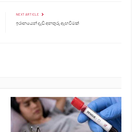
NEXT ARTICLE
ඉරානයෙන් දැඩි අනතුරු ඇඟවීමක්