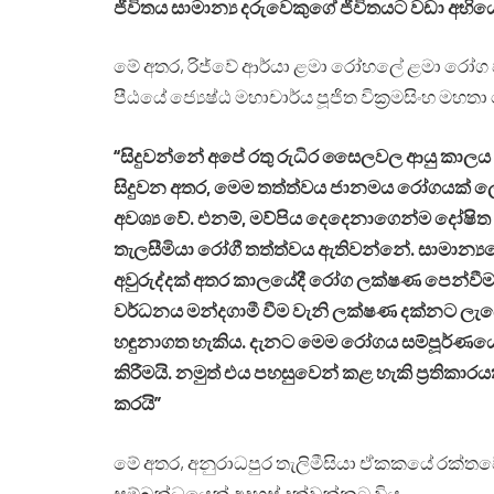
ජීවිතය සාමාන්‍ය දරුවෙකුගේ ජීවිතයට වඩා අභිය
මේ අතර, රිජ්වේ ආර්යා ළමා රෝහලේ ළමා රෝග ව
පීඨයේ ජ්‍යෙෂ්ඨ මහාචාර්ය පූජිත වික්‍රමසිංහ මහ
“සිදුවන්නේ අපේ රතු රුධිර සෛලවල ආයු කාලය 
සිදුවන අතර, මෙම තත්ත්වය ජානමය රෝගයක් ල
අවශ්‍ය වේ. එනම්, මව්පිය දෙදෙනාගෙන්ම දෝෂිත ජ
තැලසීමියා රෝගී තත්ත්වය ඇතිවන්නේ. සාමාන්‍
අවුරුද්දක් අතර කාලයේදී රෝග ලක්ෂණ පෙන්වීමට 
වර්ධනය මන්දගාමී වීම වැනි ලක්ෂණ දක්නට ලැබේ
හඳුනාගත හැකිය. දැනට මෙම රෝගය සම්පූර්ණයෙන් 
කිරීමයි. නමුත් එය පහසුවෙන් කළ හැකි ප්‍රතිකා
කරයි”
මේ අතර, අනුරාධපුර තැලිමීසියා ඒකකයේ රක්තවේ
සම්බන්ධයෙන් අදහස් දක්වන්නට විය.