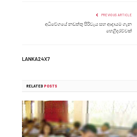
PREVIOUS ARTICLE
අධිවේගයේ නඩත්තු පිරිවැය සහ ආදායම ගැන
හෙළිදරව්වක්
LANKA24X7
RELATED
POSTS