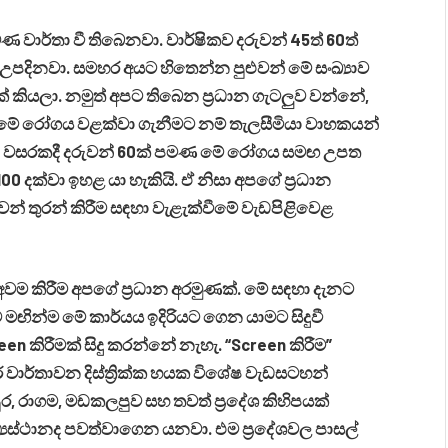
මණ වාර්තා වී තිබෙනවා. වාර්ෂිකව දරුවන් 45ත් 60ත්
 උපදිනවා. සමහර අයට හිතෙන්න පුළුවන් මේ සංඛ්‍යාව
 කියලා. නමුත් අපට තිබෙන ප්‍රධාන ගැටලුව වන්නේ,
යි. මේ රෝගය වළක්වා ගැනීමට නම් තැලසීමියා වාහකයන්
. අද වසරකදී දරුවන් 60ක් පමණ මේ රෝගය සමඟ උපත
ව 100 දක්වා ඉහළ යා හැකියි. ඒ නිසා අපගේ ප්‍රධාන
ෙන් තුරන් කිරීම සඳහා වැළැක්වීමේ වැඩපිළිවෙළ
අවම කිරීම අපගේ ප්‍රධාන අරමුණක්. මේ සඳහා දැනට
 මඟින්ම මේ කාර්යය ඉදිරියට ගෙන යාමට සිදුවී
en කිරීමක් සිදු කරන්නේ නැහැ. “Screen කිරීම”
ුර වාර්තාවන දිස්ත්‍රික්ක හයක විශේෂ වැඩසටහන්
ුර, රාගම, මඩකලපුව සහ තවත් ප්‍රදේශ කිහිපයක්
ාර මධ්‍යස්ථානද පවත්වාගෙන යනවා. එම ප්‍රදේශවල පාසල්