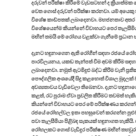
දරුවන් පරීක්ෂා කිරීමේ වැඩසටහන් ද ක්‍රියාත්ම
වෙත ගොස් දරුවන් පරීක්ෂා කරනවා. යම් අයෙකු 
විශේෂ කාඩ්පතක් ලබාදෙනවා. මහජනතාව අතර පොර
විශේෂයෙන්ම කියන්නේ විවාහයට පෙර තැලසීමියා
මඟින් තමයි මේ රෝගය වළක්වා ගැනීමේ ප්‍රධාන
දැනට හඳුනාගෙන ඇති රෝගීන් සඳහා රජයේ රෝහල
පාරවිලයනය, යකඩ තැන්පත් වීම අවම කිරීම සඳහා
ලබාදෙනවා. නමුත් ඇටමිදුළු බද්ධ කිරීම වැනි ප්‍
පෞද්ගලික අංශයේදී සිදු කළහොත් විශාල මුදලක් 
අවශ්‍යතාවය වැඩිවෙලා තිබෙනවා. දැනට හඳුනාගෙන
කළත්, රට පුරාම ඒවා ප්‍රචලිත කිරීමට තවමත් හැක
කියන්නේ විවාහයට පෙර මේ පරීක්ෂණය කරගන්න
රජයේ රෝහල්වල ඉතා පහසුවෙන් කරගන්න පුළුවන්.
පවා තැලසීමියා පිළිබඳ සැකයක් හඳුනාගත හැකිය
රෝහලකට ගොස් වැඩිදුර පරීක්ෂණ මඟින් තහවුරු