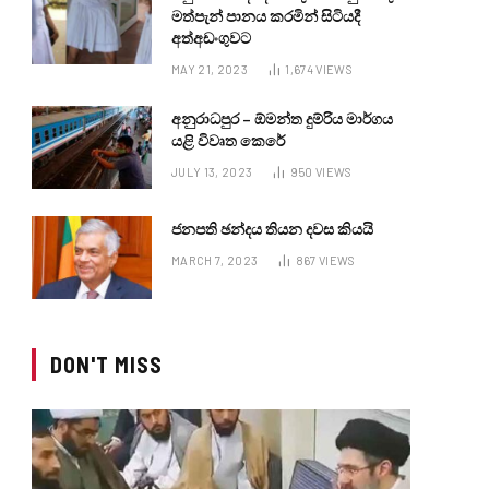
මත්පැන් පානය කරමින් සිටියදී
අත්අඩංගුවට
MAY 21, 2023
1,674
VIEWS
අනුරාධපුර – ඕමන්ත දුම්රිය මාර්ගය
යළි විවෘත කෙරේ
JULY 13, 2023
950
VIEWS
ජනපති ඡන්දය තියන දවස කියයි
MARCH 7, 2023
867
VIEWS
DON'T MISS