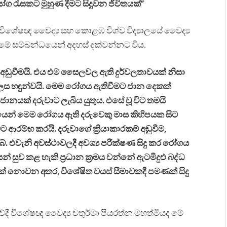
ෝග රැසකට මුහුණ දීමට සිදුවන ජීවිතයක්”
ිශේෂඥ වෛද්‍ය සහ කොළඹ විශ්ව විද්‍යාලයේ වෛද්‍ය
තා මේ සම්බන්ධයෙන් අදහස් දක්වන්නට විය.
අඩුවීමයි. එය එම සෛලවල ඇති දුර්වලතාවයක් නිසා
ෙස හඳුන්වයි. මෙම රෝගය ඇතිවීමට ජාන දෙකක්
ානයක් දරුවාට ලැබිය යුතුය. එසේ වූ විට තමයි
යයෙන් මෙම රෝගය ඇති දරුවෙකු මාස කිහිපයක සිට
ආරම්භ කරයි. දරුවාගේ ක්‍රියාකාරකම් අඩුවීම,
. එවැනි අවස්ථාවලදී අවශ්‍ය පරීක්ෂණ සිදු කර රෝගය
සුව කළ හැකි ප්‍රධාන ක්‍රමය වන්නේ ඇටමිදුළු බද්ධ
රයක් නොවන අතර, විශේෂිත වයස් සීමාවකදී පමණක් සිදු
දී විශේෂඥ වෛද්‍ය චතුර්මා පියරත්න මහත්මියද මේ