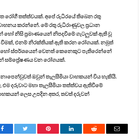
ත රෝගී තත්ත්වයක්. අපේ රුධිරයේ තිබෙන රතු
්‍රවාහනය කරන්නේ. මේ රතු රුධිරාණුවල ප්‍රධාන
හෝ නිසි ප්‍රමාණයෙන් නිපදවීමේ ගැටලුවක් ඇති වූ
වීමක්, එනම් නිරක්තියක් ඇති කරන රෝගයක්. නමුත්
හෝ ස්පර්ශයෙන් වෙනත් කෙනෙකුට පැතිරෙන්නේ
න් සම්ප්‍රේෂණය වන රෝගයක්.
ෙන්වුවත් ඔවුන් තැලසීමියා වාහකයන් විය හැකියි.
, එම දරුවාට මහා තැලසීමියා තත්ත්වය ඇතිවීමේ
ාහකයන් ලෙස උපදින අතර, තවත් දරුවන්
Facebook
Twitter
Pinterest
LinkedIn
Reddit
Email