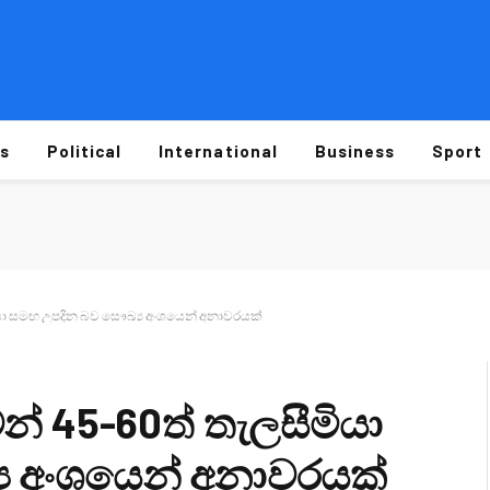
s
Political
International
Business
Sport
මියා සමඟ උපදින බව සෞඛ්‍ය අංශයෙන් අනාවරයක්
න් 45-60ත් තැලසීමියා
ය අංශයෙන් අනාවරයක්