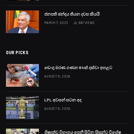
ජනපති ඡන්දය තියන දවස කියයි
MARCH 7, 2023
867
VIEWS
OUR PICKS
ඩෙංගු මරණ ගණන 64ක් දක්වා ඉහළට
AUGUST 8, 2026
LPL අවසන් සටන අද
AUGUST 8, 2026
ශිෂ්‍යත්ව විභාගය පෙනී සිටින සිසුන්ට විශේෂ