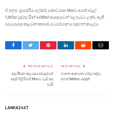
ඒ අනුව ප්‍රාදේශීය ලේකම් කොට්ඨාස 48කට අයත් පවුල්
1,263ක පුද්ගලයින් 4,099ක් ආපදාවෙන් බලපෑමට ලක්ව ඇති
බවද ආපදා කළමනාකරණ මධ්‍යස්ථානය සඳහන් කළේය.
Facebook
Twitter
Pinterest
LinkedIn
Reddit
Email
PREVIOUS ARTICLE
NEXT ARTICLE
අඩු පීඩන කලාපය තවදුරටත්
වාහන ආනයන රේගු බද්දට
අදත් මිලිමීටර් 75කට වැඩි තද
තවත් 50%ක බද්දක්
වැසි
LANKA24X7