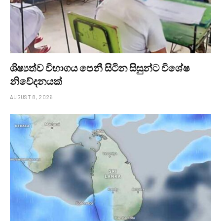
ශිෂ්‍යත්ව විභාගය පෙනී සිටින සිසුන්ට විශේෂ
නිවේදනයක්
AUGUST 8, 2026