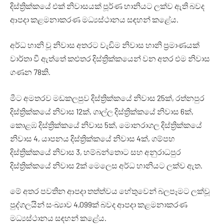
දිස්ත්‍රික්කයේ එක් නිවාසයක් පූර්ණ හානියට ලක්ව ඇති බවද
ආපදා කළමනාකරණ මධ්‍යස්ථානය සඳහන් කළේය.
අර්ධ හානි වූ නිවාස අතරට වැඩිම නිවාස හානි ප්‍රමාණයක්
වාර්තා වී ඇත්තේ කළුතර දිස්ත්‍රික්කයෙන් වන අතර එම නිවාස
ගණන 78කි.
මීට අමතරව මඩකලපුව දිස්ත්‍රික්කයේ නිවාස 25ක්, රත්නපුර
දිස්ත්‍රික්කයේ නිවාස 12ක්, ගාල්ල දිස්ත්‍රික්කයේ නිවාස 6ක්,
කොළඹ දිස්ත්‍රික්කයේ නිවාස 5ක්, මොනරාගල දිස්ත්‍රික්කයේ
නිවාස 4, යාපනය දිස්ත්‍රික්කයේ නිවාස 4ක්, ගම්පහ
දිස්ත්‍රික්කයේ නිවාස 3, හම්බන්තොට සහ අනුරාධපුර
දිස්ත්‍රික්කයේ නිවාස 2ක් මෙලෙස අර්ධ හානියට ලක්ව ඇත.
මේ අතර පවතින ආපදා තත්ත්වය හේතුවෙන් බලපෑමට ලක්වූ
පුද්ගලයින් සංඛ්‍යාව 4,099ක් බවද ආපදා කළමනාකරණ
මධ්‍යස්ථානය සඳහන් කළේය.