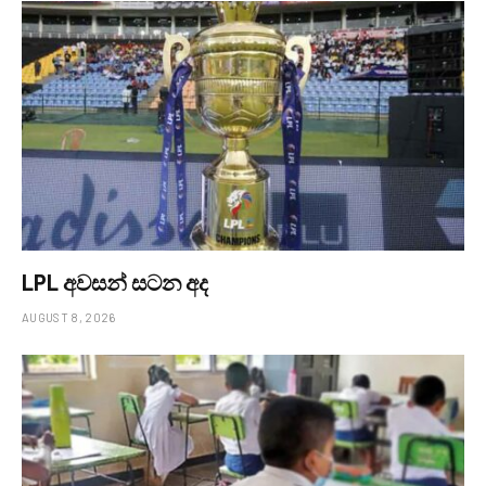
LPL අවසන් සටන අද
AUGUST 8, 2026