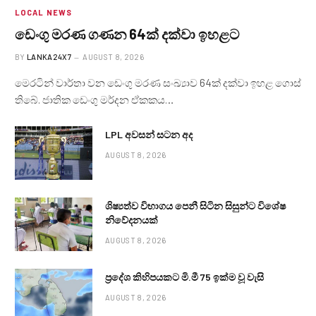
LOCAL NEWS
ඩෙංගු මරණ ගණන 64ක් දක්වා ඉහළට
BY
LANKA24X7
AUGUST 8, 2026
මෙරටින් වාර්තා වන ඩෙංගු මරණ සංඛ්‍යාව 64ක් දක්වා ඉහළ ගොස්
තිබේ. ජාතික ඩෙංගු මර්දන ඒකකය…
LPL අවසන් සටන අද
AUGUST 8, 2026
ශිෂ්‍යත්ව විභාගය පෙනී සිටින සිසුන්ට විශේෂ
නිවේදනයක්
AUGUST 8, 2026
ප්‍රදේශ කිහිපයකට මි.මී 75 ඉක්ම වූ වැසි
AUGUST 8, 2026