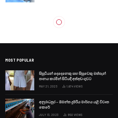
MOST POPULAR
සිසුවියන් දෙදෙනෙකු සහ සිසුවෙකු මත්පැන්
පානය කරමින් සිටියදී අත්අඩංගුවට
MAY 21, 2023
1,674
VIEWS
අනුරාධපුර – ඕමන්ත දුම්රිය මාර්ගය යළි විවෘත
කෙරේ
JULY 13, 2023
950
VIEWS