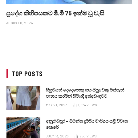
ප්‍රදේශ කිහිපයකට මි.මී 75 ඉක්ම වූ වැසි
AUGUST 8, 2026
TOP POSTS
සිසුවියන් දෙදෙනෙකු සහ සිසුවෙකු මත්පැන්
පානය කරමින් සිටියදී අත්අඩංගුවට
MAY 21, 2023
1,674
VIEWS
අනුරාධපුර – ඕමන්ත දුම්රිය මාර්ගය යළි විවෘත
කෙරේ
JULY 13, 2023
950
VIEWS