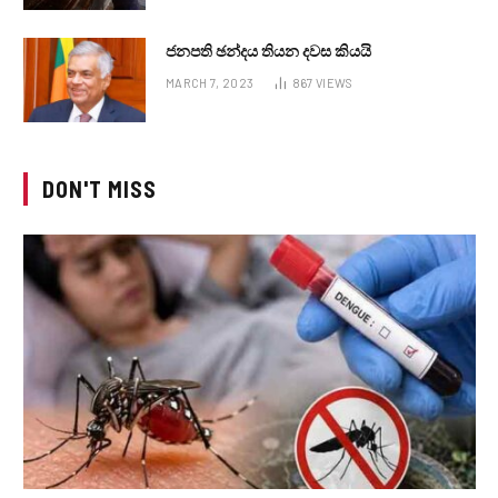
ජනපති ඡන්දය තියන දවස කියයි
MARCH 7, 2023
867
VIEWS
DON'T MISS