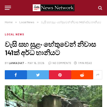
Home
»
Local News
»
වැසි සහ සුළං හේතුවෙන් නිවාස 141ක් අර්ධ හානියට
LOCAL NEWS
වැසි සහ සුළං හේතුවෙන් නිවාස
141ක් අර්ධ හානියට
BY
LANKA24X7
MAY 16, 2026
NO COMMENTS
1 MIN READ