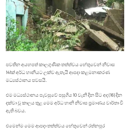
පවතින අයහපත් කාලගුණික තත්ත්වය හේතුවෙන් නිවාස
141ක් අර්ධ හානියට ලක්ව ඇතැයි ආපදා කළමනාකරණ
මධ්‍යස්ථානය පවසයි.
එම මධ්‍යස්ථානය පැවසුවේ පසුගිය 10 වැනි දින සිට අද (16) දින
දක්වා වූ කාලය තුළ මෙම අර්ධ හානි නිවාස ප්‍රමාණය වාර්තා වී
ඇති බවය.
එමෙන්ම මෙම ආපදා තත්ත්වය හේතුවෙන් රත්නපුර