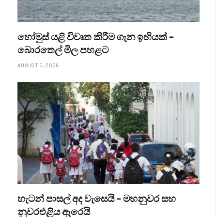
හෝමුස් යළි විවෘත කිරීම ගැන ඉඟියක් –
බොරතෙල් මිල පහළට
AUGUST 5, 2026
හැටන් පාසල් අද වැසෙයි – මහනුවර සහ
නුවරඑළිය ඇරෙයි