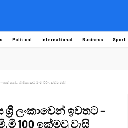
s
Political
International
Business
Sport
 – අදත් ප්‍රදේශ කිහිපයකට මි.මී 100 ඉක්මවූ වැසි
ය ශ්‍රී ලංකාවෙන් ඉවතට –
ි.මී 100 ඉක්මවූ වැසි