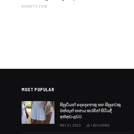
AUGUST 5, 2026
MOST POPULAR
සිසුවියන් දෙදෙනෙකු සහ සිසුවෙකු
මත්පැන් පානය කරමින් සිටියදී
අත්අඩංගුවට
MAY 21, 2023
1,674
VIEWS