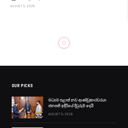
AUGUST 5, 2026
OUR PICKS
මධ්‍යම පළාත් නව ආණ්ඩුකාරවරයා
ජනපති ඉදිරියේ දිවුරුම් දෙයි
AUGUST 5, 2026