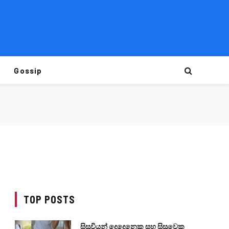
Gossip
TOP POSTS
සිසුවියන් දෙදෙනෙකු සහ සිසුවෙකු