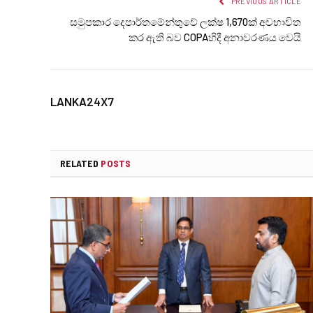
PREVIOUS ARTICLE
සමුපකාර දෙපාර්තමේන්තුවේ ලක්ෂ 1,670ක් අවභාවිත
කර ඇති බව COPAහිදී අනාවරණය වෙයි
LANKA24X7
RELATED
POSTS