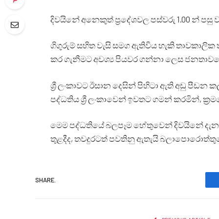
දිවයිනේ අනෙකුත් ප්‍රදේශවල පස්වරු 1.00 න් පසු ව
ගිගුරුම් සහිත වැසි සමග ඇතිවිය හැකි තාවකාලික 
කර ගැනීමට අවශ්‍ය පියවර ගන්නා ලෙස ජනතාවගෙ
ශ්‍රී ලංකාවට ඊසාන දෙසින් පිහිටා ඇති අඩු පීඩන 
පද්ධතිය ශ්‍රී ලංකාවෙන් ඉවතට ගමන් කරමින්, ක්‍
මෙම පද්ධතියේ බලපෑම හේතුවෙන් දිවයිනේ දැනට 
තුළදීද, තවදුරටත් පවතිනු ඇතැයි බලාපොරොත්තු
SHARE.