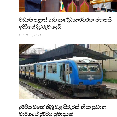
මධ්‍යම පළාත් නව ආණ්ඩුකාරවරයා ජනපති
ඉදිරියේ දිවුරුම් දෙයි
AUGUST 5, 2026
දුම්රිය මඟේ තිබූ මළ සිරුරක් නිසා ප්‍රධාන
මාර්ගයේ දුම්රිය ප්‍රමාදයක්