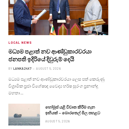
LOCAL NEWS
මධ්‍යම පළාත් නව ආණ්ඩුකාරවරයා
ජනපති ඉදිරියේ දිවුරුම් දෙයි
BY
LANKA24X7
AUGUST 5, 2026
මධ්‍යම පළාත් නව ආණ්ඩුකාරවරයා ලෙස පත් කෙරුණු
විශ්‍රාමික ප්‍රජා විශේෂඥ වෛද්‍ය හර්ෂ සුරංග ප්‍රනාන්දු
මහතා…
හෝමුස් යළි විවෘත කිරීම ගැන
ඉඟියක් – බොරතෙල් මිල පහළට
AUGUST 5, 2026