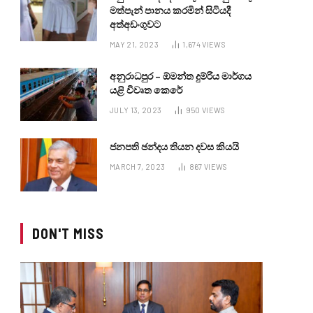
මත්පැන් පානය කරමින් සිටියදී
අත්අඩංගුවට
MAY 21, 2023
1,674
VIEWS
අනුරාධපුර – ඕමන්ත දුම්රිය මාර්ගය
යළි විවෘත කෙරේ
JULY 13, 2023
950
VIEWS
ජනපති ඡන්දය තියන දවස කියයි
MARCH 7, 2023
867
VIEWS
DON'T MISS