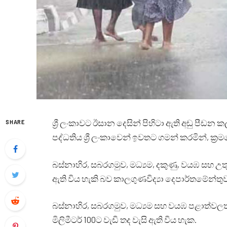
ශ්‍රී ලංකාවට ඊසාන දෙසින් පිහිටා ඇති අඩු පීඩන 
SHARE
පද්ධතිය ශ්‍රී ලංකාවෙන් ඉවතට ගමන් කරමින්, ක්‍
බස්නාහිර, සබරගමුව, මධ්‍යම, දකුණු, වයඹ සහ උතුර
ඇති විය හැකි බව කාලගුණවිද්‍යා දෙපාර්තමේන්ත
බස්නාහිර, සබරගමුව, මධ්‍යම සහ වයඹ පළාත්වලත්
මිලිමීටර් 100ට වැඩි තද වැසි ඇති විය හැක.