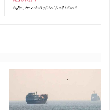
NEXT ARTICLE
වැලිපැන්න අන්තර් හුවමාරුව යළි විවෘතයි