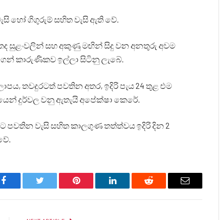
ැසි හෝ ගිගුරුම් සහිත වැසි ඇති වේ.
තද සුළංවලින් සහ අකුණු මඟින් සිදු වන අනතුරු අවම
න් කාරුණිකව ඉල්ලා සිටිනු ලැබේ.
කලාපය, තවදුරටත් පවතින අතර, ඉදිරි පැය 24 තුළ එම
රමයෙන් දුර්වල වනු ඇතැයි අපේක්ෂා කෙරේ.
පවතින වැසි සහිත කාලගුණ තත්ත්වය ඉදිරි දින 2
වේ.
Facebook
Twitter
Pinterest
LinkedIn
Reddit
Email