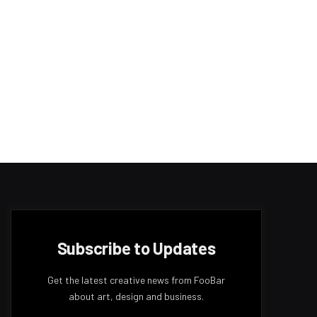
Subscribe to Updates
Get the latest creative news from FooBar
about art, design and business.