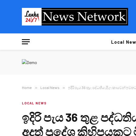
Local New
Home
»
Local News
»
ඉදිරි පැය 36 තුළ පද්ධතිය ශ්‍රී ලංකාවෙන් ඉවතට
LOCAL NEWS
ඉදිරි පැය 36 තුළ පද්ධති
අදත් ප්‍රදේශ කිහිපයකට ම