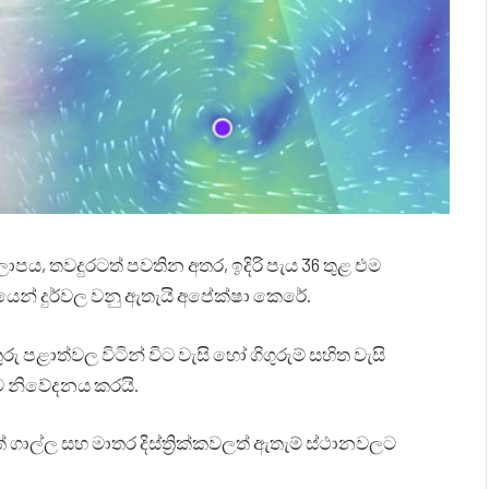
කලාපය, තවදුරටත් පවතින අතර, ඉදිරි පැය 36 තුළ එම
රමයෙන් දුර්වල වනු ඇතැයි අපේක්ෂා කෙරේ.
ු පළාත්වල විටින් විට වැසි හෝ ගිගුරුම් සහිත වැසි
ුව නිවේදනය කරයි.
 ගාල්ල සහ මාතර දිස්ත්‍රික්කවලත් ඇතැම් ස්ථානවලට