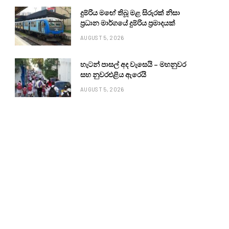
දුම්රිය මඟේ තිබූ මළ සිරුරක් නිසා
ප්‍රධාන මාර්ගයේ දුම්රිය ප්‍රමාදයක්
AUGUST 5, 2026
හැටන් පාසල් අද වැසෙයි – මහනුවර
සහ නුවරඑළිය ඇරෙයි
AUGUST 5, 2026