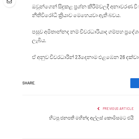
ඔවුන්ගෙන් සිදුකළ ප්‍රශ්න කිරීම්වලදී අනාවරණ ව
නීතිවිරෝධී ක්‍රියාව මෙහෙයවා ඇති බවය.
පසුව අමිතාන්නද නම් චීවරධාරියාද ගම්පහ ප්‍රදේ
ලැබීය.
ඒ අනුව චීවරධාරීන් 23දෙනාම එළඹෙන 26 දක්වා
SHARE.
PREVIOUS ARTICLE
හිටපු ජනපති මහින්ද අල්ලස් කොමිසමට එයි