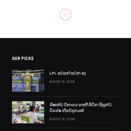
OUR PICKS
LPL අවසන් සටන අද
AUGUST 8, 2026
ශිෂ්‍යත්ව විභාගය පෙනී සිටින සිසුන්ට
විශේෂ නිවේදනයක්
AUGUST 8, 2026