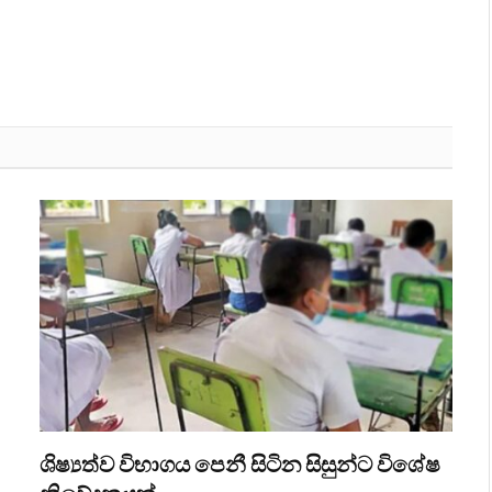
ශිෂ්‍යත්ව විභාගය පෙනී සිටින සිසුන්ට විශේෂ