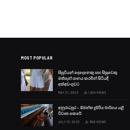
MOST POPULAR
සිසුවියන් දෙදෙනෙකු සහ සිසුවෙකු
මත්පැන් පානය කරමින් සිටියදී
අත්අඩංගුවට
MAY 21, 2023
1,674
VIEWS
අනුරාධපුර – ඕමන්ත දුම්රිය මාර්ගය යළි
විවෘත කෙරේ
JULY 13, 2023
950
VIEWS