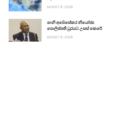
AUGUST 8, 2026
ශානි අබේසේකර නියෝජ්‍ය
පොලිස්පති ධුරයට උසස් කෙරේ
AUGUST 8, 2026