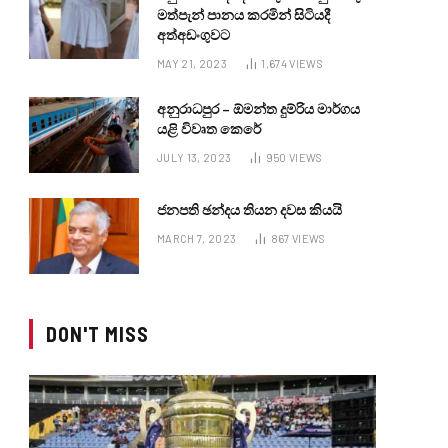
මත්පැන් පානය කරමින් සිටියදී
අත්අඩංගුවට
MAY 21, 2023
1,674
VIEWS
අනුරාධපුර – ඕමන්ත දුම්රිය මාර්ගය
යළි විවෘත කෙරේ
JULY 13, 2023
950
VIEWS
ජනපති ඡන්දය තියන දවස කියයි
MARCH 7, 2023
867
VIEWS
DON'T MISS