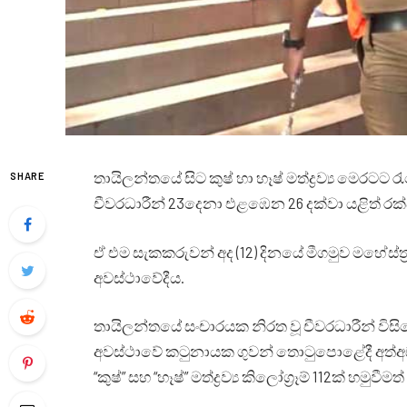
තායිලන්තයේ සිට කුෂ් හා හෑෂ් මත්ද්‍රව්‍ය මෙරට
SHARE
චීවරධාරීන් 23දෙනා එළඹෙන 26 දක්වා යළිත් ර
ඒ එම සැකකරුවන් අද (12) දිනයේ මීගමුව මහේස්ත්
අවස්ථාවේදීය.
තායිලන්තයේ සංචාරයක නිරත වූ චීවරධාරීන් විසිද
අවස්ථාවේ කටුනායක ගුවන් තොටුපොළේදී අත්අඩ
“කුෂ්” සහ “හෑෂ්” මත්ද්‍රව්‍ය කිලෝග්‍රෑම් 112ක් හමුවී