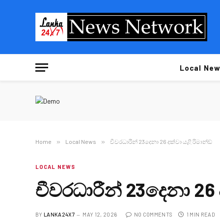
Local New
Home
»
Local News
»
චීවරධාරීන් 23දෙනා 26 දක්වා යළි රිමාන්ඩ්
LOCAL NEWS
චීවරධාරීන් 23දෙනා 26 ද
BY
LANKA24X7
MAY 12, 2026
NO COMMENTS
1 MIN READ