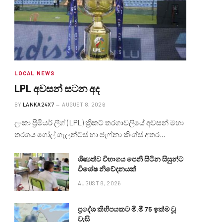
LOCAL NEWS
LPL අවසන් සටන අද
BY
LANKA24X7
AUGUST 8, 2026
ලංකා ප්‍රිමියර් ලීග් (LPL) ක්‍රිකට් තරගාවලියේ අවසන් මහා
තරගය ගෝල් ගැලන්ට්ස් හා ජැෆ්නා කිංග්ස් අතර…
ශිෂ්‍යත්ව විභාගය පෙනී සිටින සිසුන්ට
විශේෂ නිවේදනයක්
AUGUST 8, 2026
ප්‍රදේශ කිහිපයකට මි.මී 75 ඉක්ම වූ
වැසි