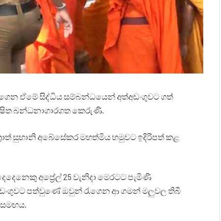
ට රැගෙන ඒමේ සිද්ධිය සම්බන්ධයෙන් අත්අඩංගුවට ගත්
ක්ෂිත බන්ධනාගාරගත කෙරුණි.
‍රාත් සුභානි අබේසේකර මහත්මිය හමුවට ඉදිරිපත් කළ
ෙදෙනෙකු අප්‍රේල් 25 වැනිදා මෙරටට පැමිණි
ංගුවට පත්වුණේ ඔවුන් රැගෙන ආ ගමන් මලුවල තිබී
මත් සමඟය.