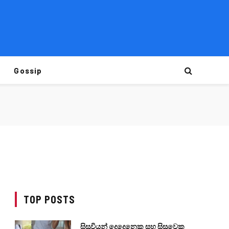
Gossip
TOP POSTS
සිසුවියන් දෙදෙනෙකු සහ සිසුවෙකු