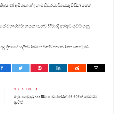
ී තිබුණේ අමිතානන්ද නම් චීවරධාරියෙකු විසින් මෙම
ශයේ විහාරස්ථානයක සැඟව සිටියදී අත්අඩංගුවට ගනු
 අද දිනයේ යළිත් රක්ෂිත බන්ධනාගාරගත කෙරුණි.
Facebook
Twitter
Pinterest
LinkedIn
Reddit
Email
NEXT ARTICLE
මැයි ගෙවුණු දින 10ට සංචාරකයින් 46,606ක් මෙරටට
ඇවිත්