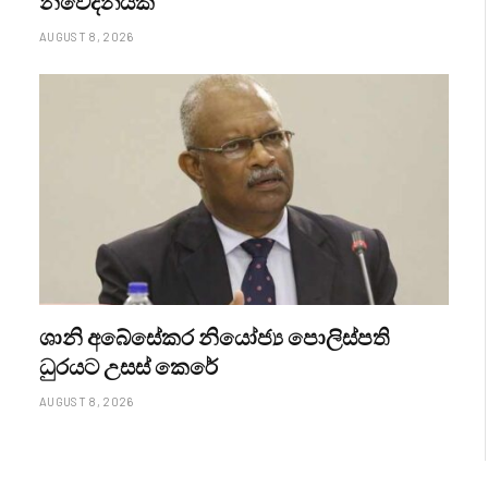
නිවේදනයක්
AUGUST 8, 2026
ශානි අබේසේකර නියෝජ්‍ය පොලිස්පති
ධුරයට උසස් කෙරේ
AUGUST 8, 2026