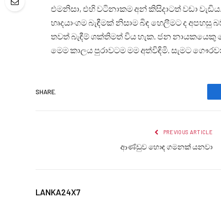
එමනිසා, එහි වටිනාකම අන් කිසිදාටත් වඩා ව
හෘදයාංගම බැඳීමක් නිසාම බිඳ හෙලීමට ද අපහසු බ
තවත් බැඳීම් ශක්තිමත් විය හැක. ජන නායකයෙක
මෙම කාලය පුරාවටම මම අත්විඳිමි. සැමට ගෞරවනී
SHARE.
PREVIOUS ARTICLE
ආණ්ඩුව හොඳ ගමනක් යනවා
LANKA24X7