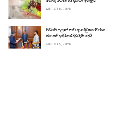
ඩෙංගු මරණ 63 දක්වා ඉහළට
AUGUST 6, 2026
මධ්‍යම පළාත් නව ආණ්ඩුකාරවරයා
ජනපති ඉදිරියේ දිවුරුම් දෙයි
AUGUST 5, 2026