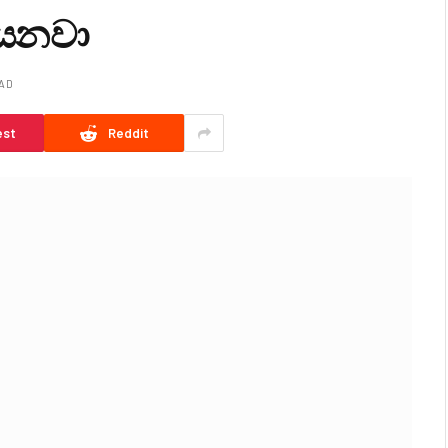
 යනවා
EAD
est
Reddit