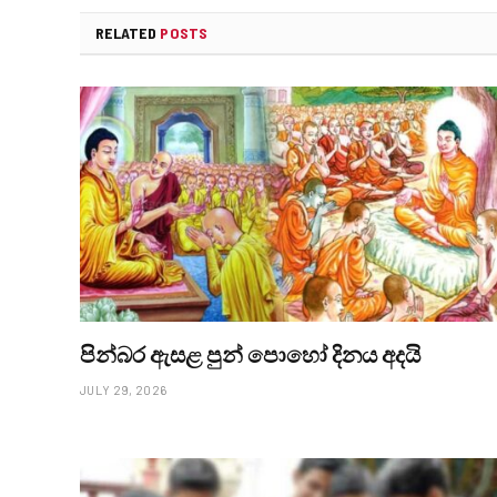
RELATED
POSTS
පින්බර ඇසළ පුන් පොහෝ දිනය අදයි
JULY 29, 2026