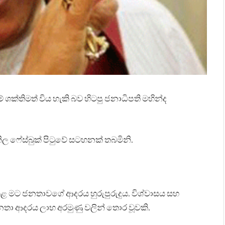
් ශක්තිමත් විය හැකි බව හිටපු ජනාධිපති මහින්ද
ල ෆේස්බුක් පිටුවේ සටහනක් තබමිනි.
මට ජනතාවගේ ආදරය හුරුපුරුදුය. විශ්වාසය සහ
තා ආදරය ලාභ අරමුණු වලින් තොර වූවකි.