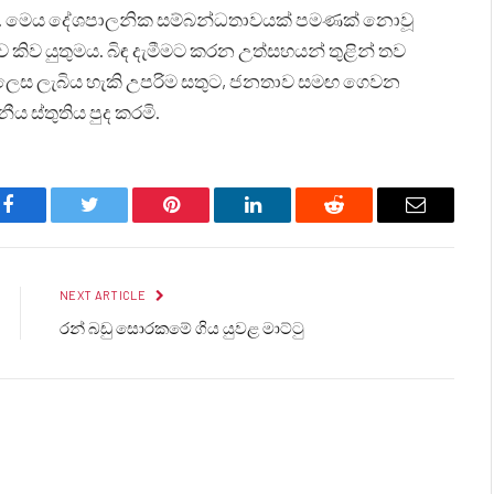
ැඩිය. මෙය දේශපාලනික සම්බන්ධතාවයක් පමණක් නොවූ
ව කිව යුතුමය. බිඳ දැමීමට කරන උත්සහයන් තුළින් තව
ු ලෙස ලැබිය හැකි උපරිම සතුට, ජනතාව සමඟ ගෙවන
ය ස්තුතිය පුද කරමි.
Facebook
Twitter
Pinterest
LinkedIn
Reddit
Email
NEXT ARTICLE
රන් බඩු සොරකමේ ගිය යුවළ මාට්ටු