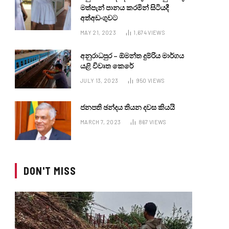
මත්පැන් පානය කරමින් සිටියදී
අත්අඩංගුවට
MAY 21, 2023
1,674
VIEWS
අනුරාධපුර – ඕමන්ත දුම්රිය මාර්ගය
යළි විවෘත කෙරේ
JULY 13, 2023
950
VIEWS
ජනපති ඡන්දය තියන දවස කියයි
MARCH 7, 2023
867
VIEWS
DON'T MISS