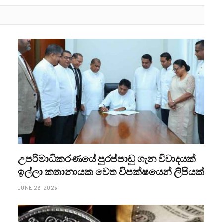
උපරිමාධිකරණයේ පුරප්පාඩු ගැන විවාදයක්
ඉල්ලා කතානායක වෙත විපක්ෂයෙන් ලිපියක්
JUNE 26, 2026