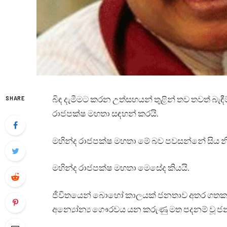
බිඳ දැමීමට කරන උත්සහයන් තුළින් තව තවත් බැඳීම
SHARE
රාජපක්ෂ මහතා සඳහන් කරයි.
මහින්ද රාජපක්ෂ මහතා මේ බව පවසන්නේ සිය නි
මහින්ද රාජපක්ෂ මහතා මෙසේද කියයි.
ජීවිතයෙන් බොහෝ කාලයක් ජනතාව අතර ගතකළ 
අන්‍යෝන්‍ය ගෞරවය යන කරුණු මත පදනම් වූ ජන