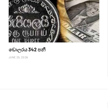
ඩොලරය 342 පනී
JUNE 25, 2026