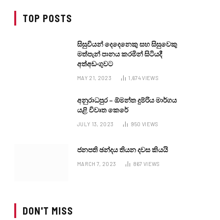
TOP POSTS
සිසුවියන් දෙදෙනෙකු සහ සිසුවෙකු
මත්පැන් පානය කරමින් සිටියදී
අත්අඩංගුවට
MAY 21, 2023
1,674
VIEWS
අනුරාධපුර – ඕමන්ත දුම්රිය මාර්ගය
යළි විවෘත කෙරේ
JULY 13, 2023
950
VIEWS
ජනපති ඡන්දය තියන දවස කියයි
MARCH 7, 2023
867
VIEWS
DON'T MISS