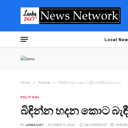
Local New
Home
»
Political
»
බිඳින්න හදන කොට බැඳීම් ශක්තිමත් වෙනවා
POLITICAL
බිඳින්න හදන කොට බැඳී
BY
LANKA24X7
OCTOBER 5, 2025
NO COMMENTS
1 MIN R