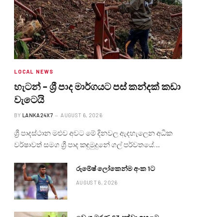
LOCAL NEWS
හැටන් – ශ්‍රී පාද මාර්ගයට පස් කන්දක් කඩා
වැටෙයි
BY
LANKA24X7
AUGUST 6, 2026
ශ්‍රී පාදස්ථාන මළුව අවට මේ දිනවල ඇදහැලෙන අධික
වර්ෂාවත් සමග ශ්‍රී පාද කඳුමුදුනේ ගල් පර්වතයේ…
රුමේෂ් ලෝකෙන්ම අංක 1ට
AUGUST 6, 2026