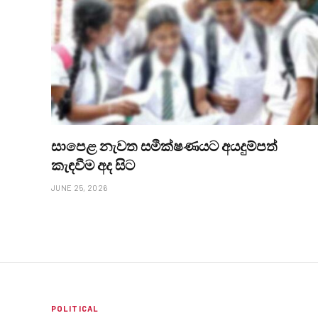
සාපෙළ නැවත සමීක්ෂණයට අයදුම්පත්
කැඳවීම අද සිට
JUNE 25, 2026
POLITICAL