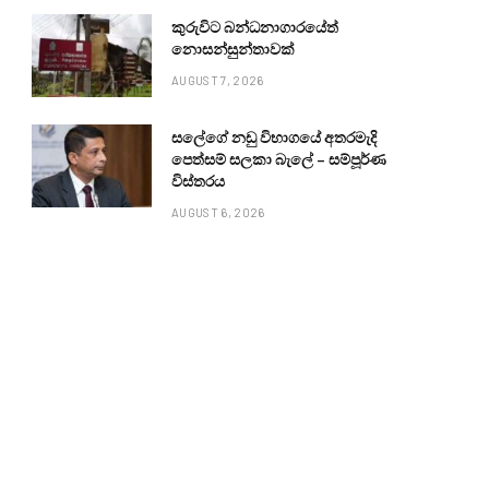
කුරුවිට බන්ධනාගාරයේත්
නොසන්සුන්තාවක්
AUGUST 7, 2026
සලේගේ නඩු විභාගයේ අතරමැදි
පෙත්සම් සලකා බැලේ – සම්පූර්ණ
විස්තරය
AUGUST 6, 2026