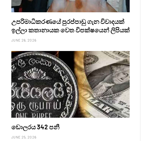
උපරිමාධිකරණයේ පුරප්පාඩු ගැන විවාදයක්
ඉල්ලා කතානායක වෙත විපක්ෂයෙන් ලිපියක්
JUNE 26, 2026
ඩොලරය 342 පනී
JUNE 25, 2026