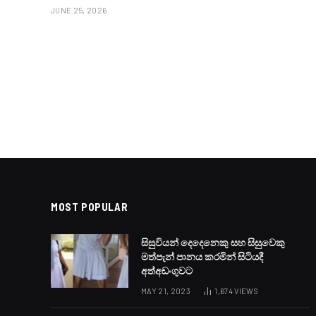
JUNE 25, 2026
MOST POPULAR
සිසුවියන් දෙදෙනෙකු සහ සිසුවෙකු
මත්පැන් පානය කරමින් සිටියදී
අත්අඩංගුවට
MAY 21, 2023
1,674
VIEWS