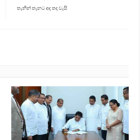
තැනින් තැනට අද තද වැසි