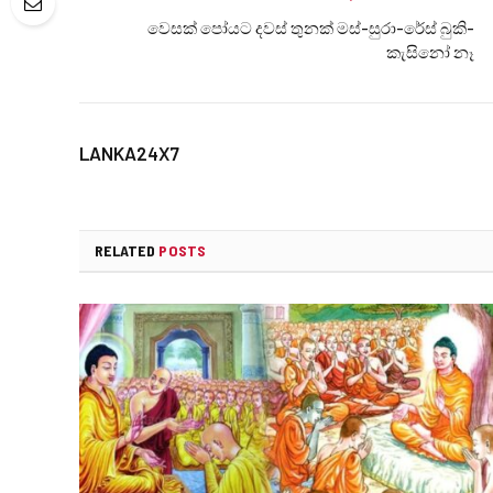
වෙසක් පෝයට දවස් තුනක් මස්-සුරා-රේස් බුකි-
කැසිනෝ නෑ
LANKA24X7
RELATED
POSTS