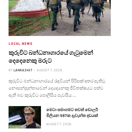
LOCAL NEWS
කුරුවිට බන්ධනාගාරයේ ගැටුමෙන්
දෙදෙනෙකු මරුට
BY
LANKA24X7
AUGUST 7, 2026
කුරුවිට බන්ධනාගාරයේ රැඳවියන් පිරිසක් අතර ඇතිවූ
නොසන්සුන්තාවෙන් දෙදෙනෙකු ජීවිතක්ෂයට පත්ව
ඇති බව කුරුවිට පොලීසිය පැවසීය.…
මෙටා සමාගමට තවත් ඩොලර්
මිලියන 567ක දැවැන්ත දඩයක්
AUGUST 7, 2026