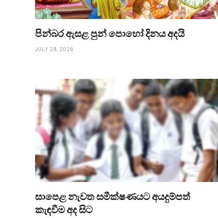
පින්බර ඇසළ පුන් පොහෝ දිනය අදයි
JULY 29, 2026
සාපෙළ නැවත සමීක්ෂණයට අයදුම්පත්
කැඳවීම අද සිට