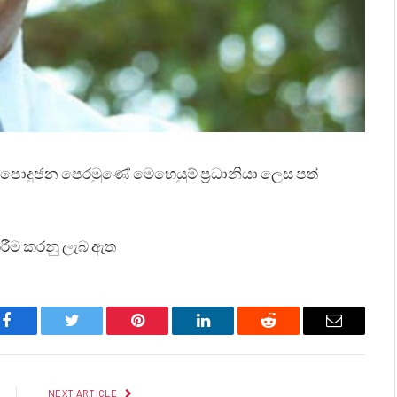
 ලංකා පොදුජන පෙරමුණේ මෙහෙයුම් ප්‍රධානියා ලෙස පත්
ිරීම කරනු ලැබ ඇත
Facebook
Twitter
Pinterest
LinkedIn
Reddit
Email
NEXT ARTICLE