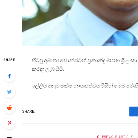
හිටපු අමාත්‍ය ජොන්ස්ටන් ප්‍රනාන්දු මහතා ශ්‍රී
SHARE
කරනු ලැබ සිටි.
ඉල්ලීම් අනුව පක්ෂ නායකත්වය විසින් මෙම පත්ක
SHARE.
PREVIOUS ARTICLE