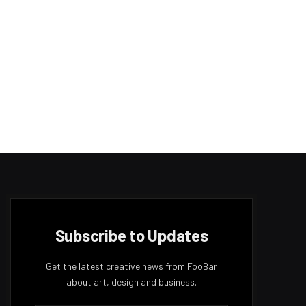
Subscribe to Updates
Get the latest creative news from FooBar
about art, design and business.