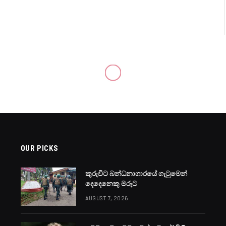
OUR PICKS
කුරුවිට බන්ධනාගාරයේ ගැටුමෙන්
දෙදෙනෙකු මරුට
AUGUST 7, 2026