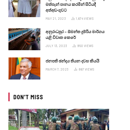
මත්පැන් පානය කරමින් සිටියදී
අත්අඩංගුවට
MAY 21, 2023
1,674
VIEWS
අනුරාධපුර – ඕමන්ත දුම්රිය මාර්ගය
යළි විවෘත කෙරේ
JULY 13, 2023
950
VIEWS
ජනපති ඡන්දය තියන දවස කියයි
MARCH 7, 2023
867
VIEWS
DON'T MISS