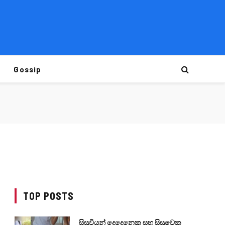
Gossip
TOP POSTS
සිසුවියන් දෙදෙනෙකු සහ සිසුවෙකු