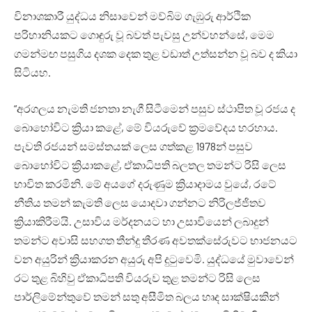
විනාශකාරී යුද්ධය නිසාවෙන් මව්බිම ගැඹුරු ආර්ථික
පරිහානියකට ගොඳුරු වූ බවත් පැවසු උන්වහන්සේ, මෙම
ගමන්මඟ පසුගිය දශක දෙක තුළ වඩාත් උත්සන්න වූ බව ද කියා
සිටියහ.
“අරගලය නැමති ජනතා නැගී සිටීමෙන් පසුව ස්ථාපිත වූ රජය ද
බොහෝවිට ක්‍රියා කළේ, මේ වියරුවේ ක්‍රමවේදය හරහාය.
පැවති රජයන් සමස්තයක් ලෙස ගත්කළ 1978න් පසුව
බොහෝවිට ක්‍රියාකළේ, ඒකාධිපති බලතල තමන්ට රිසි ලෙස
භාවිත කරමිනි. මේ අයගේ දරුණුම ක්‍රියාදාමය වුයේ, රටේ
නීතිය තමන් කැමති ලෙස යොදවා ගන්නට නිරිලජ්ජිතව
ක්‍රියාකිරීමයි. උසාවිය මර්දනයට හා උසාවියෙන් ලබාදුන්
තමන්ට අවාසි සහගත තීන්දු තීරණ අවතක්සේරුවට භාජනයට
වන අයුරින් ක්‍රියාකරන අයුරු අපි දුටුවෙමි. යුද්ධයේ මුවාවෙන්
රට තුළ බිහිවු ඒකාධිපති වියරුව තුළ තමන්ට රිසි ලෙස
පාර්ලිමේන්තුවේ තමන් සතු අසීමිත බලය හෘද සාක්ෂියකින්