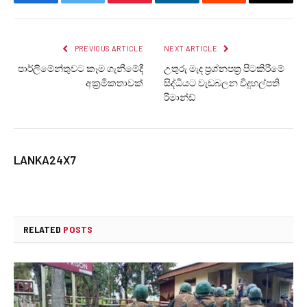
Facebook
Twitter
Pinterest
LinkedIn
Reddit
Email
PREVIOUS ARTICLE
NEXT ARTICLE
පාර්ලිමේන්තුවට කෑම ගැනීමේදී
උතුරු මැද ප්‍රශ්නපත්‍ර පිටකිරීමේ
අක්‍රමිකතාවක්
සිද්ධියට වැඩබලන විදුහල්පති
රිමාන්ඩ්
LANKA24X7
RELATED
POSTS