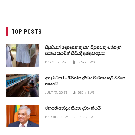
TOP POSTS
සිසුවියන් දෙදෙනෙකු සහ සිසුවෙකු මත්පැන්
පානය කරමින් සිටියදී අත්අඩංගුවට
MAY 21, 2023
1,674
VIEWS
අනුරාධපුර – ඕමන්ත දුම්රිය මාර්ගය යළි විවෘත
කෙරේ
JULY 13, 2023
950
VIEWS
ජනපති ඡන්දය තියන දවස කියයි
MARCH 7, 2023
867
VIEWS