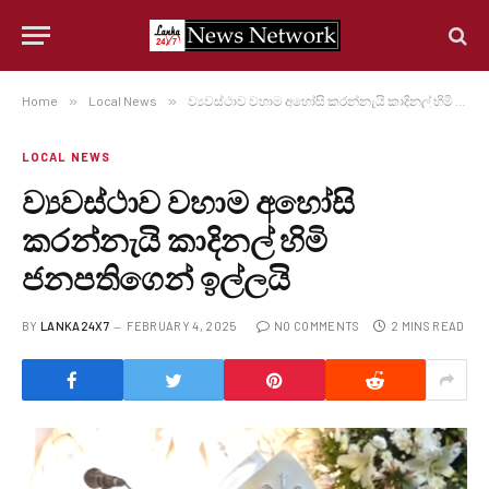
Home
»
Local News
»
ව්‍යවස්ථාව වහාම අහෝසි කරන්නැයි කාදිනල් හිමි ජනපතිගෙන් ඉල්ලයි
LOCAL NEWS
ව්‍යවස්ථාව වහාම අහෝසි
කරන්නැයි කාදිනල් හිමි
ජනපතිගෙන් ඉල්ලයි
BY
LANKA24X7
FEBRUARY 4, 2025
NO COMMENTS
2 MINS READ