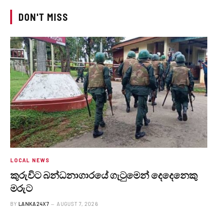
DON'T MISS
LOCAL NEWS
කුරුවිට බන්ධනාගාරයේ ගැටුමෙන් දෙදෙනෙකු
මරුට
BY
LANKA24X7
AUGUST 7, 2026