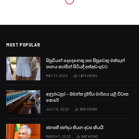
MOST POPULAR
සිසුවියන් දෙදෙනෙකු සහ සිසුවෙකු මත්පැන්
පානය කරමින් සිටියදී අත්අඩංගුවට
MAY 21, 2023
1,674
VIEWS
අනුරාධපුර – ඕමන්ත දුම්රිය මාර්ගය යළි විවෘත
කෙරේ
JULY 13, 2023
950
VIEWS
ජනපති ඡන්දය තියන දවස කියයි
MARCH 7, 2023
867
VIEWS