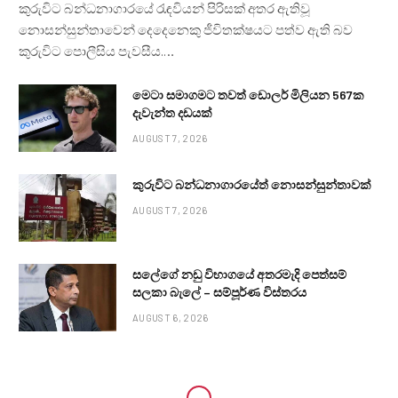
කුරුවිට බන්ධනාගාරයේ රැඳවියන් පිරිසක් අතර ඇතිවූ
නොසන්සුන්තාවෙන් දෙදෙනෙකු ජීවිතක්ෂයට පත්ව ඇති බව
කුරුවිට පොලීසිය පැවසීය.…
මෙටා සමාගමට තවත් ඩොලර් මිලියන 567ක
දැවැන්ත දඩයක්
AUGUST 7, 2026
කුරුවිට බන්ධනාගාරයේත් නොසන්සුන්තාවක්
AUGUST 7, 2026
සලේගේ නඩු විභාගයේ අතරමැදි පෙත්සම්
සලකා බැලේ – සම්පූර්ණ විස්තරය
AUGUST 6, 2026