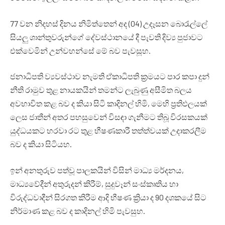
77 වන නිදහස් දිනය නිමිත්තෙන් අද (04) උදෑසන බොරැල්ලේ
සියලු ශාන්තුවරුන්ගේ දේවස්ථානයේ දී පැවති දිව්‍ය පුජාවට
එක්වෙමින් උන්වහන්සේ මේ බව පැවසූහ.
ජනාධිපති ව්‍යවස්ථාව නැමති ඒකාධිපති ක්‍රමයට පාර කපා දුන්
නීති රාමුව තුළ නායකයින් තමන්ට ලැබුණු අසීමිත බලය
අවභාවිත කළ බව ද කියා සිටි කාදිනල් හිමි, මෙහි ප්‍රතිඵලයක්
ලෙස ජාතීන් අතර පහසුවෙන් විසඳා ගැනීමට තිබූ විරසකයක්
යුද්ධයකට හරවා රට තුළ භීෂණකාරී තත්ත්වයක් උදාකරලීම
බව ද කියා සිටියහ.
ඉන් අනතුරුව පත්වූ පාලකයින් විසින් මාධ්‍ය මර්දනය,
මාධ්‍යවේදීන් අතුරුදන් කිරීම්, සුදුවෑන් සංස්කෘතිය හා
විරුද්ධවාදීන් සිරගත කිරීම ආදි භීෂණ ක්‍රියා ද 90 දශකයේ සිට
නිර්මාණ කළ බව ද කාදිනල් හිමි පැවසුහ.