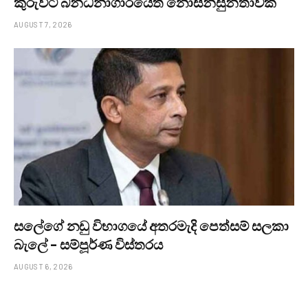
කුරුවිට බන්ධනාගාරයේත් නොසන්සුන්තාවක්
AUGUST 7, 2026
සලේගේ නඩු විභාගයේ අතරමැදි පෙත්සම් සලකා
බැලේ – සම්පූර්ණ විස්තරය
AUGUST 6, 2026