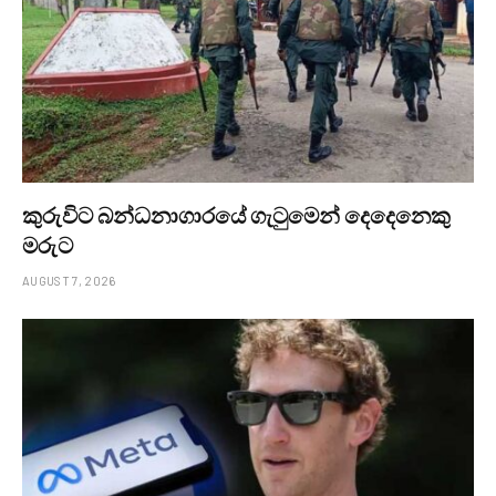
කුරුවිට බන්ධනාගාරයේ ගැටුමෙන් දෙදෙනෙකු
මරුට
AUGUST 7, 2026