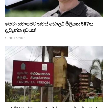
මෙටා සමාගමට තවත් ඩොලර් මිලියන 567ක
දැවැන්ත දඩයක්
AUGUST 7, 2026