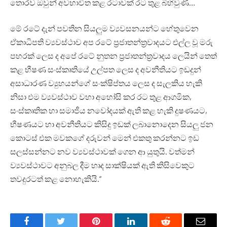
තොරව ඔවුන් අවභාවිත කළ රටාවක් රට තුළ බිහිවුණි…
මේ රටේ දැන් පවතින සියලුම ව්‍යවසනයන්ට හේතුවෙන
ඒකාධිපති ව්‍යවස්ථාව අප රටේ ප්‍රජාතන්ත්‍රවාදයට එල්ල වූ මරු
පහරක් ලෙස ද අපේ රටේ නුතන ප්‍රජාතන්ත්‍රවාදය ලෙයින් තෙත්
කළ භීෂණ සංස්කෘතියේ උල්පත ලෙස ද අවනීතියට ඉඩදුන්
අසාධාරණ ව්‍යුහයන්ගේ සංක්ෂිප්තය ලෙස ද සැලකිය හැකි
නිසා එම ව්‍යවස්ථාව වහා අහෝසි කර රට තුළ ආගමික,
සංස්කෘතික හා සමාජීය නවෝදයක් ඇති කළ හැකි දුෂණයට,
භීෂණයට හා අවනීතියට කිසිදු ඉඩක් ලබානොදෙන සියලු ජන
කොටස් එක මවකගේ දරුවන් මෙන් එකතු කරන්නට ඉඩ
සලස්සන්නට නව ව්‍යවස්ථාවක් ගෙන ආ යුතුයි. වත්මන්
ව්‍යවස්ථාවට අනුබල දීම හෘද සාක්ෂියක් ඇති කිසිවෙකුට
තවදුරටත් කළ නොහැකියි.”