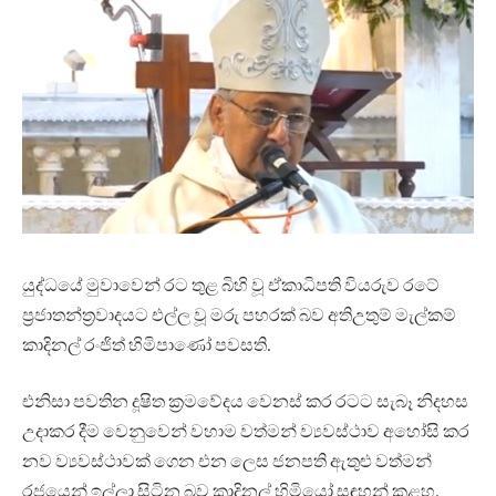
යුද්ධයේ මුවාවෙන් රට තුළ බිහි වූ ඒකාධිපති වියරුව රටේ
ප්‍රජාතන්ත්‍රවාදයට එල්ල වූ මරු පහරක් බව අතිඋතුම් මැල්කම්
කාදිනල් රංජිත් හිමිපාණෝ පවසති.
එනිසා පවතින දූෂිත ක්‍රමවේදය වෙනස් කර රටට සැබෑ නිදහස
උදාකර දීම වෙනුවෙන් වහාම වත්මන් ව්‍යවස්ථාව අහෝසි කර
නව ව්‍යවස්ථාවක් ගෙන එන ලෙස ජනපති ඇතුළු වත්මන්
රජයෙන් ඉල්ලා සිටින බව කාදිනල් හිමියෝ සඳහන් කළහ.