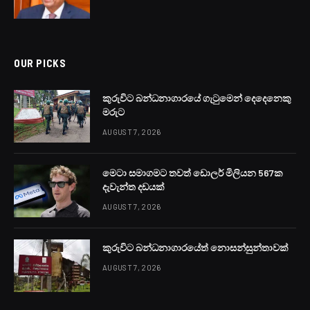
OUR PICKS
කුරුවිට බන්ධනාගාරයේ ගැටුමෙන් දෙදෙනෙකු
මරුට
AUGUST 7, 2026
මෙටා සමාගමට තවත් ඩොලර් මිලියන 567ක
දැවැන්ත දඩයක්
AUGUST 7, 2026
කුරුවිට බන්ධනාගාරයේත් නොසන්සුන්තාවක්
AUGUST 7, 2026