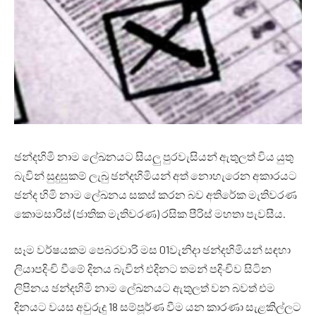
ඡන්දහිමි නාම ලේඛනයට සියලු පුරවැසියන් ඇතුලත් විය යුතු
බැවින් සුදුසුකම් ලැබු ඡන්දහිමියන් අත් නොහැරෙන අකාරයට
ඡන්ද හිමි නාම ලේඛනය සකස් කරන බව අතිරේක මැතිවරණ
කොමසාරිස් (ජාතික මැතිවරණ) රසික පීරිස් මහතා පැවසීය.
සෑම වර්ෂයකම පෙබරවාරි මස 01වැනිදා ඡන්දහිමියන් සඳහා
ලියාපදිංචි වීමේ දිනය බැවින් එදිනට තමන් පදිංචිව සිටින
ලිපිනය ඡන්දහිමි නාම ලේඛනයට ඇතුලත් වන බවත් එම
දිනයට වයස අවුරුදු 18 සම්පූර්ණ වීම යන කාරණා සැළකිල්ලට