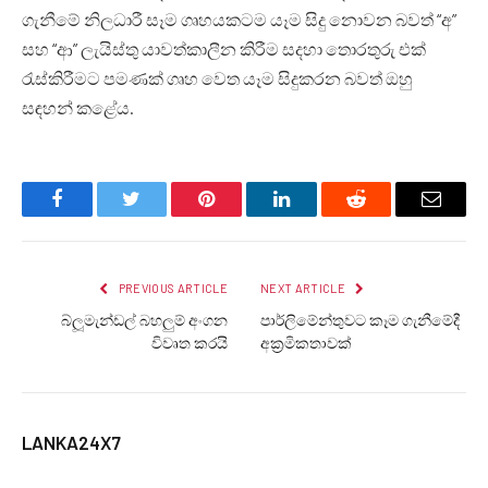
ගැනීමේ නිලධාරී සෑම ගෘහයකටම යෑම සිදු නොවන බවත් “අ”
සහ “ආ” ලැයිස්තු යාවත්කාලීන කිරීම සදහා තොරතුරු එක්
රැස්කිරීමට පමණක් ගෘහ වෙත යෑම සිදුකරන බවත් ඔහු
සඳහන් කළේය.
Facebook
Twitter
Pinterest
LinkedIn
Reddit
Email
PREVIOUS ARTICLE
NEXT ARTICLE
බ්ලූමැන්ඩල් බහලුම් අංගන
පාර්ලිමේන්තුවට කෑම ගැනීමේදී
විවෘත කරයි
අක්‍රමිකතාවක්
LANKA24X7