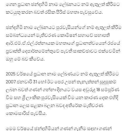
ගෙන ප්‍රධාන ඡන්දහිමි නාම ලේඛනයට නම් ඇතුලත් කිරීමට
කටයුතු කරන බවත් රසික පීරිස් මහතා පැවසුවේය.
ඡන්දහිමි නාම ලේඛනයට පුරවැසියන්ගේ නම් ඇතුලත් කිරීම
සම්බන්ධයෙන් මැතිවරණ කොමිෂන් සභාවේ සභාපති
ආර්.එම්.ඒ.එල්.රත්නායක මහතාගේ ප්‍රධානත්වයෙන් රජයේ
ප්‍රවෘත්ති දෙපාර්තමේන්තුවේ පැවති සාකච්ඡාවට එක්වෙමින්
ඔහු මේ බව කීවේය.
2025 වර්ෂයේ ප්‍රධාන නාම ලේඛණයට නම් ඇතුලත් කිරීමට
2007 ජනවාරි 31 හෝ ඊට පෙර උපන් තැනැත්තන් සුදුසුකම්
ලබන බවත් ගණන් ගන්නා දිනයට වයස අවුරුදු 18 සම්පූර්ණ
වීම සහ ශ්‍රි ලාංකික පුරවැසියෙක් වීම යන කාරණ දෙක එහිදි
ප්‍රධාන ලෙස සළකා බලන බවද අතිරේක මැතිවරණ
කොමසාරිස් පැවසීය.
මෙම වර්ෂයේ ඡන්දහිමියන් ගණන් ගැනීම සඳහා ගණන්