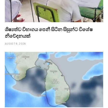
ශිෂ්‍යත්ව විභාගය පෙනී සිටින සිසුන්ට විශේෂ
නිවේදනයක්
AUGUST 8, 2026