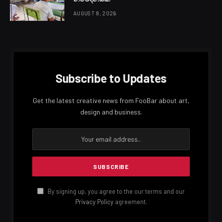
එම ගැටලුවට සෘජුව මැදිහත් වු ජනාධිපති අනුර කුමාර
දිසානායක මහතා පත් කළ කැබිනට් අනු කමිටුවේ තීරණය මත
වරාය සීමාවෙන් පිට බ්ලූමැන්ඩල් ඉඩමේ අක්කර 5 ක
ප්‍රමාණයෙන් 2.5 ක කොටසක් නිසිපරිදි සකස් කර කෙටි
කාලීන විසඳුමක් ලෙස ජනවාරි මස අවසන් වන විට රේගුවට
භාර දීමට තීරණය කළේය.
වරාය අධිකාරියේ සභාපති වයිස් අද්මිරාල් සිරිමෙවන් රණසිංහ
මහතා ප්‍රකාශ කළේ වහාම ක්‍රියාත්මකව මහත් වෙහෙසක් දරා
මෙම අංගනය සූදානම් කළ ද බහලුම් තදබදය නැතිකිරීමේ ඉතිරි
කටයුතු සියල්ල ශ්‍රී ලංකා රේගුව මත පැවරී ඇති බවයි.
Facebook
Twitter
Pinterest
LinkedIn
Reddit
Email