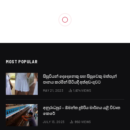
LOCAL NEWS
බ්ලූමැන්ඩල් බහලුම් අංගන විවෘත
කරයි
BY
LANKA24X7
FEBRUARY 4, 2025
NO COMMENTS
1 MIN READ