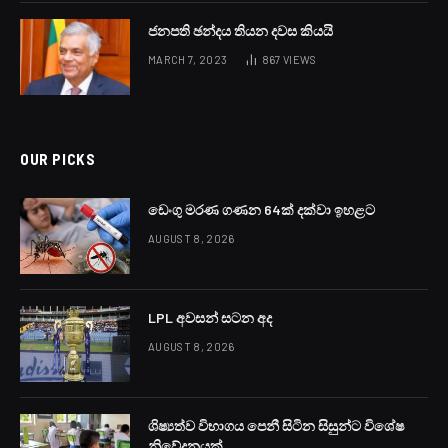
කොළඹ වරායේ බහාලුම් තදබදයට විසඳුමක් ලෙස ඉතා කෙටි
කාලයක් තුළ කඩිනමින් සකස් කළ බ්ලුමැන්ඩල් පරිශ්‍රයේ
අක්කර 2.5 ක පමණ කොටසක් තාවකාලිකව බහාලුම්
අංගනයක් ලෙස ඊයේ (3) විවෘත කළේය.
කොළඹ වරායේ බහාලුම් තදබදය පසුගිය සති කිහිපයේ රටේ
වඩාත් අවදානය යොමුවූ ගැටලුවක් විය. බහාලුම් 300 කට
ආසන්න ප්‍රමාණයක් නිසි පරිදි පරීක්ෂණ කිරීම සඳහා වරාය තුළ
අවම වශයෙන් දින තුනක පමණ කාලයක් ගතවීමෙන් තදබදය
ඉහළ ගියේය.