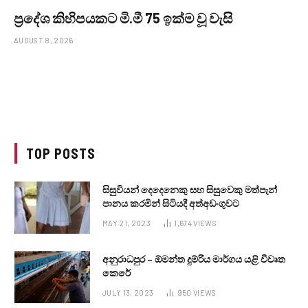
ප්‍රදේශ කිහිපයකට මි.මී 75 ඉක්ම වූ වැසි
AUGUST 8, 2026
TOP POSTS
සිසුවියන් දෙදෙනෙකු සහ සිසුවෙකු මත්පැන්
පානය කරමින් සිටියදී අත්අඩංගුවට
MAY 21, 2023
1,674
VIEWS
අනුරාධපුර – ඕමන්ත දුම්රිය මාර්ගය යළි විවෘත
කෙරේ
JULY 13, 2023
950
VIEWS