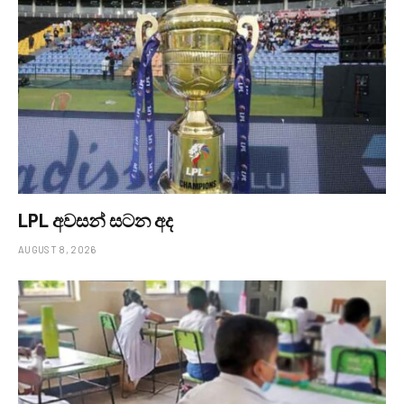
LPL අවසන් සටන අද
AUGUST 8, 2026