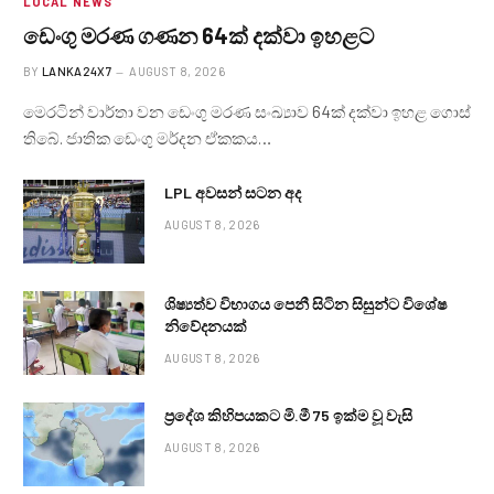
LOCAL NEWS
ඩෙංගු මරණ ගණන 64ක් දක්වා ඉහළට
BY
LANKA24X7
AUGUST 8, 2026
මෙරටින් වාර්තා වන ඩෙංගු මරණ සංඛ්‍යාව 64ක් දක්වා ඉහළ ගොස්
තිබේ. ජාතික ඩෙංගු මර්දන ඒකකය…
LPL අවසන් සටන අද
AUGUST 8, 2026
ශිෂ්‍යත්ව විභාගය පෙනී සිටින සිසුන්ට විශේෂ
නිවේදනයක්
AUGUST 8, 2026
ප්‍රදේශ කිහිපයකට මි.මී 75 ඉක්ම වූ වැසි
AUGUST 8, 2026