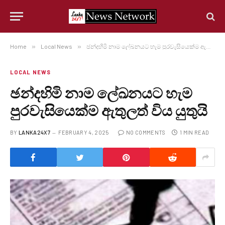
Home
»
Local News
»
ඡන්දහිමි නාම ලේඛනයට හැම පුරවැසියෙක්ම ඇතුලත් විය යුතුයි
LOCAL NEWS
ඡන්දහිමි නාම ලේඛනයට හැම
පුරවැසියෙක්ම ඇතුලත් විය යුතුයි
BY
LANKA24X7
FEBRUARY 4, 2025
NO COMMENTS
1 MIN READ