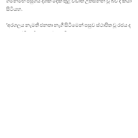
ගමන්මඟ පසුගිය දශක දෙක තුළ වඩාත් උත්සන්න වූ බව ද කියා
සිටියහ.
“අරගලය නැමති ජනතා නැගී සිටීමෙන් පසුව ස්ථාපිත වූ රජය ද
බොහෝවිට ක්‍රියා කළේ, මේ වියරුවේ ක්‍රමවේදය හරහාය.
පැවති රජයන් සමස්තයක් ලෙස ගත්කළ 1978න් පසුව
බොහෝවිට ක්‍රියාකළේ, ඒකාධිපති බලතල තමන්ට රිසි ලෙස
භාවිත කරමිනි. මේ අයගේ දරුණුම ක්‍රියාදාමය වුයේ, රටේ
නීතිය තමන් කැමති ලෙස යොදවා ගන්නට නිරිලජ්ජිතව
ක්‍රියාකිරීමයි. උසාවිය මර්දනයට හා උසාවියෙන් ලබාදුන්
තමන්ට අවාසි සහගත තීන්දු තීරණ අවතක්සේරුවට භාජනයට
වන අයුරින් ක්‍රියාකරන අයුරු අපි දුටුවෙමි. යුද්ධයේ මුවාවෙන්
රට තුළ බිහිවු ඒකාධිපති වියරුව තුළ තමන්ට රිසි ලෙස
පාර්ලිමේන්තුවේ තමන් සතු අසීමිත බලය හෘද සාක්ෂියකින්
තොරව ඔවුන් අවභාවිත කළ රටාවක් රට තුළ බිහිවුණි…
මේ රටේ දැන් පවතින සියලුම ව්‍යවසනයන්ට හේතුවෙන