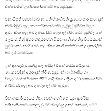
එක්වෙමින් උන්වහන්සේ මේ බව පැවසූහ.
ජනාධිපති ව්‍යවස්ථාව නැමති ඒකාධිපති ක්‍රමයට පාර කපා දුන්
නීති රාමුව තුළ නායකයින් තමන්ට ලැබුණු අසීමිත බලය
අවභාවිත කළ බව ද කියා සිටි කාදිනල් හිමි, මෙහි ප්‍රතිඵලයක්
ලෙස ජාතීන් අතර පහසුවෙන් විසඳා ගැනීමට තිබූ විරසකයක්
යුද්ධයකට හරවා රට තුළ භීෂණකාරී තත්ත්වයක් උදාකරලීම
බව ද කියා සිටියහ.
ඉන් අනතුරුව පත්වූ පාලකයින් විසින් මාධ්‍ය මර්දනය,
මාධ්‍යවේදීන් අතුරුදන් කිරීම්, සුදුවෑන් සංස්කෘතිය හා
විරුද්ධවාදීන් සිරගත කිරීම ආදි භීෂණ ක්‍රියා ද 90 දශකයේ සිට
නිර්මාණ කළ බව ද කාදිනල් හිමි පැවසුහ.
විනාශකාරී යුද්ධය නිසාවෙන් මව්බිම ගැඹුරු ආර්ථික
පරිහානියකට ගොඳුරු වූ බවත් පැවසු උන්වහන්සේ, මෙම