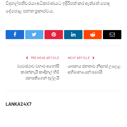
විදුහල්පතිවරයා අධිකරණයට ඉදිරිපත් කර ඇත්තේ පොදු
දේපොළ පනත ප්‍රකාරවය.
Facebook
Twitter
Pinterest
LinkedIn
Reddit
Email
PREVIOUS ARTICLE
NEXT ARTICLE
ව්‍යවස්ථාව වහාම අහෝසි
යාපනය ජනතාව නිදහස් උලෙළ
කරන්නැයි කාදිනල් හිමි
අභිමානයෙන් සමරයි
ජනපතිගෙන් ඉල්ලයි
LANKA24X7