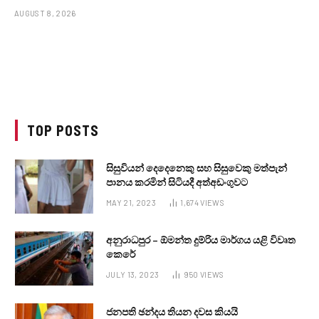
AUGUST 8, 2026
TOP POSTS
සිසුවියන් දෙදෙනෙකු සහ සිසුවෙකු මත්පැන්
පානය කරමින් සිටියදී අත්අඩංගුවට
MAY 21, 2023
1,674
VIEWS
අනුරාධපුර – ඕමන්ත දුම්රිය මාර්ගය යළි විවෘත
කෙරේ
JULY 13, 2023
950
VIEWS
ජනපති ඡන්දය තියන දවස කියයි