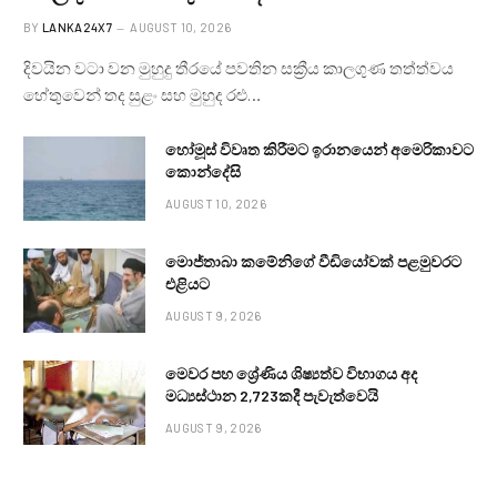
BY
LANKA24X7
AUGUST 10, 2026
දිවයින වටා වන මුහුදු තීරයේ පවතින සක්‍රීය කාලගුණ තත්ත්වය
හේතුවෙන් තද සුළං සහ මුහුද රළු…
හෝමූස් විවෘත කිරීමට ඉරානයෙන් අමෙරිකාවට
කොන්දේසි
AUGUST 10, 2026
මොජ්තාබා කමේනිගේ වීඩියෝවක් පළමුවරට
එළියට
AUGUST 9, 2026
මෙවර පහ ශ්‍රේණිය ශිෂ්‍යත්ව විභාගය අද
මධ්‍යස්ථාන 2,723කදී පැවැත්වෙයි
AUGUST 9, 2026