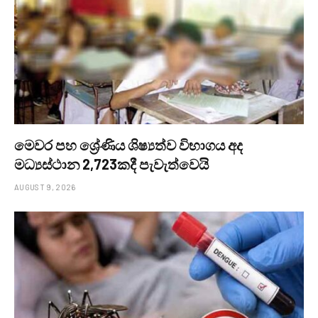
මෙවර පහ ශ්‍රේණිය ශිෂ්‍යත්ව විභාගය අද
මධ්‍යස්ථාන 2,723කදී පැවැත්වෙයි
AUGUST 9, 2026