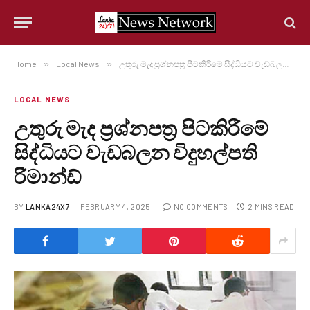
Home
»
Local News
»
උතුරු මැද ප්‍රශ්නපත්‍ර පිටකිරීමේ සිද්ධියට වැඩබලන විදුහල්පති රිමාන්ඩ්
LOCAL NEWS
උතුරු මැද ප්‍රශ්නපත්‍ර පිටකිරීමේ
සිද්ධියට වැඩබලන විදුහල්පති
රිමාන්ඩ්
BY
LANKA24X7
FEBRUARY 4, 2025
NO COMMENTS
2 MINS READ