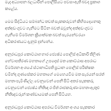
මැද අධ්‍යාපන බලධාරීන් පොලීසියට පවසා ඇති බවද ප්‍රකාශ
කළේය.
මෙම සිද්ධියට සම්බන්ධ තවත් සැකකරුවන් කිහිපදෙනෙකු
අත්අඩංගුවට ගැනීමට සිටින බවත් ඔවුන්ද අත්අඩංගුවට
ගැනීමේ විමර්ශන ක්‍රියාත්මක බවත් සැරයන්වරයා
අධිකරණයට දැනුම් දුන්නේය.
අනුරාධපුර කොට්ඨාශ භාර ජ්‍යෙෂ්ඨ පොලිස් අධිකාරි තිලිණ
හේවාපතිරණ මහතාගේ උපදෙස් මත කොට්ඨාස අපරාධ
විමර්ශන අංශයේ ස්ථානාධිපති ප්‍රධාන පොලිස් පරීක්ෂක
චමින්ද ගුණසේකර මහතාගේ මෙහෙයවීම මත සැරයන් සරත්
මහතා පැමිණිල්ල වෙනුවෙන් පෙනී සිටි අතර සැකකරු
වෙනුවෙන් ජ්‍යෙෂ්ඨ නීතිඥ රංජිත් රාජකරුණා මහතා ඇතුළු
නීතිඥවරුන් කණ්ඩායමක් පෙනී සිටියහ.
අනුරාධපුර කොට්ඨාස අපරාධ විමර්ශන අංශය සැකකාර