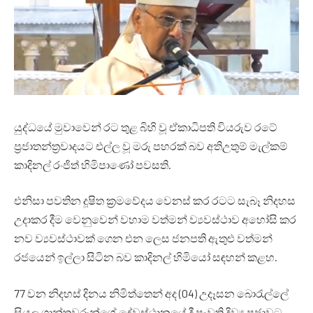
යුද්ධයේ මුවාවෙන් රට තුළ බිහි වූ ඒකාධිපති වියරුව රටේ
ප්‍රජාතන්ත්‍රවාදයට එල්ල වූ මරු පහරක් බව අතිඋතුම් මැල්කම්
කාදිනල් රංජිත් හිමිපාණෝ පවසති.
එනිසා පවතින දූෂිත ක්‍රමවේදය වෙනස් කර රටට සැබෑ නිදහස
උදාකර දීම වෙනුවෙන් වහාම වත්මන් ව්‍යවස්ථාව අහෝසි කර
නව ව්‍යවස්ථාවක් ගෙන එන ලෙස ජනපති ඇතුළු වත්මන්
රජයෙන් ඉල්ලා සිටින බව කාදිනල් හිමියෝ සඳහන් කළහ.
77 වන නිදහස් දිනය නිමිත්තෙන් අද (04) උදෑසන බොරැල්ලේ
සියලු ශාන්තුවරුන්ගේ දේවස්ථානයේ දී පැවති දිව්‍ය පුජාවට