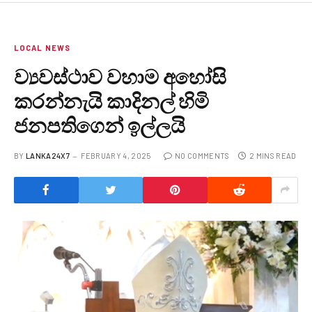
LOCAL NEWS
ව්‍යවස්ථාව වහාම අහෝසි
කරන්නැයි කාදිනල් හිමි
ජනපතිගෙන් ඉල්ලයි
BY
LANKA24X7
FEBRUARY 4, 2025
NO COMMENTS
2 MINS READ