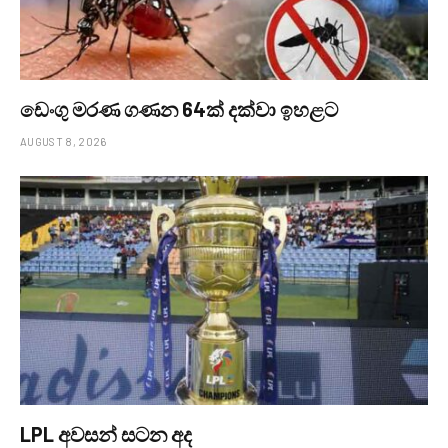
ඩෙංගු මරණ ගණන 64ක් දක්වා ඉහළට
AUGUST 8, 2026
LPL අවසන් සටන අද