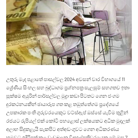
උතුරු මැද පළාතේ පාසල්වල 2024 අවසන් වාර විභාගයේ 11
ශ්‍රේණිය සිංහල සහ බුද්ධාගම ප්‍රශ්නපත්‍ර සැලසුම් සහගතව ඉතා
සූක්ෂම අයුරින් පාර්සල්වල මුද්‍රා කඩා පිටතට ගෙන ජංගම
දුරකථනයකින් ඡායාරූප ගත කළ තඔුත්තේගම ප්‍රදේශයේ
උපකාරක පංති ගුරුවරයෙකුට වට්ස්ඇප් ඔස්සේ යැවීම තුළින්
රජයට රුපියල් එක් කෝටි පහළොස් ලක්ෂයකට අධික මුදලක්
අලාභ සිදුකළැයි සැකපිට අත්අඩංගුවට ගෙන අධිකරණය
හමුවට ඉදිරිපත් කළ වැඩබලන විදුහල්පතිවරයෙකු මේ මස 7