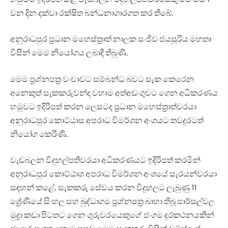
වන දින දක්වා රක්ෂිත බන්ධනාගාරගත කර තිබේ.
අනුරාධපුර ප්‍රධාන මහෙස්ත්‍රාත් නාලක සංජීව ජයසූරිය මහතා
විසින් මෙම නියෝගය ලබාදී තිබුණි.
මෙම ප්‍රශ්නපත්‍ර වංචාවට සම්බන්ධ බවට සැක කෙරෙන
අනෙකුත් සැකකරුවන්ද වහාම අත්අඩංගුවට ගෙන අධිකරණය
හමුවට ඉදිරිපත් කරන ලෙසටද ප්‍රධාන මහෙස්ත්‍රාත්වරයා
අනුරාධපුර කොට්ඨාස අපරාධ විමර්ශන අංශයට තවදුරටත්
නියෝග කෙරිණි.
වැඩබලන විදුහල්පතිවරයා අධිකරණයට ඉදිරිපත් කරමින්
අනුරාධපුර කොට්ඨාශ අපරාධ විමර්ශන අංශයේ සැරයන්වරයා
සඳහන් කළේ, සැකකරු සේවය කරන විදුහලට ලැබුණු 11
ශ්‍රේණියේ සිංහල සහ බුද්ධාගම ප්‍රශ්නපත්‍ර බාහා තිබූ පාර්සල්වල
මුද්‍රා කඩා පිටතට ගෙන ගුරුවරයෙකුගේ ජංගම දුරකථනයකින්