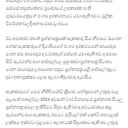
ඡායාරූප ගත කොට පසුව මෙම සැකකරු විසින් වට්ස්ඇප්
ඔස්සේ තඔුත්තේගම ප්‍රදේශයේ උපකාරක පංති
ගුරුවරයෙකුගේ ජංගම දුරකථනයට යවා ඇති බවට මූලික
විමර්ශනවලදී අනාවරණ වූ බවය.
ඊට අමතරව තවත් ප්‍රශ්නපත්‍රයක් සැකකරු සිය නිවසට රැගෙන
ගොස් සැකකරුගේ දියණියගේ ජංගම දුරකථයෙන් ඡායාරූප
ගෙන එම ඡායාරූප ද වට්ස්ඇප් ඔස්සේ යවා ඇති බව ද පවසා
සිටි සැරයන්වරයා පාර්සල්වල මුද්‍රා කඩා ප්‍රශ්නපත්‍ර පිටතට
ගෙන ඡායාරූප ලබාගෙන පසුව ප්‍රශ්නපත්‍ර යළි පාර්සල් තුළට
දමා ඉතා සූක්ෂම ලෙස අලවා තිබූ බවද පැවසීය.
සැකකරුගේ මෙම නීතිවිරෝධී ක්‍රියාව හේතුවෙන් උතුරු මැද
පළාතේ පාසල්වල 2024 අවසන් වාර විභාගයේ ප්‍රශ්නගත සියලු
ප්‍රශ්නපත්‍ර අවලංගු කිරීමට සිදුව ඇති බවද අවධාරණය කළ
සැරයන්වරයා සැකකරු රජයට රුපියල් එක් කෝටි පහළොස්
ලක්ෂය ඉක්මවා මූල්‍යමට අලාභයක් සිදුකොට ඇති බව උතුරු