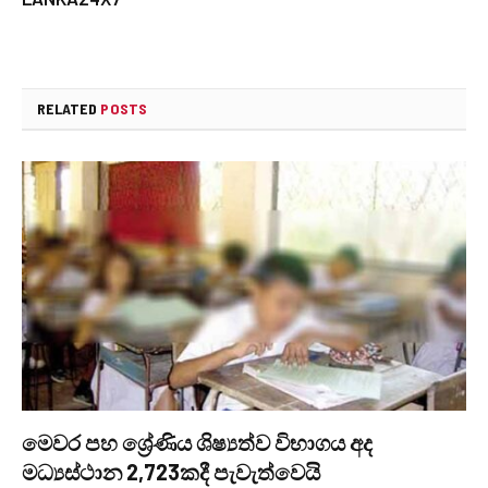
RELATED
POSTS
මෙවර පහ ශ්‍රේණිය ශිෂ්‍යත්ව විභාගය අද
මධ්‍යස්ථාන 2,723කදී පැවැත්වෙයි