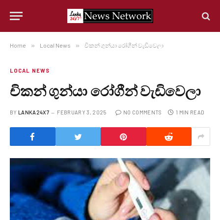
Home
»
Local News
»
චිකන් ගුන්යා රෝගීන් වැඩිවෙලා
LOCAL NEWS
චිකන් ගුන්යා රෝගීන් වැඩිවෙලා
BY
LANKA24X7
FEBRUARY 3, 2025
NO COMMENTS
1 MIN READ