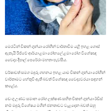
මෙරටින් චිකන් ගුන්යා රෝගීන් වාර්තාවීම යළි ඉහළ ගොස්
ඇතැයි රිජ්වේ ආර්යා ළමා රෝහලේ ළමා රෝග විශේෂඥ
වෛද්‍ය දීපාල් පෙරේරා මහතා පැවසීය.
වර්ෂාවත් සමග මදුරු ගහනය ඉහළ යාම චිකන් ගුන්යා රෝගීන්
වාර්තාමට හේතුවී ඇති බවත් විශේෂඥ වෛද්‍යවරයා සඳහන්
කළේය.
ඩෙංගු උණට සමාන රෝග ලක්ෂණ සහිත චිකන් ගුන්යා ඊඩිස්
නම් මදුරු විශේෂය මගින් ජනතාවට වැළදෙන බවත් ඔහු