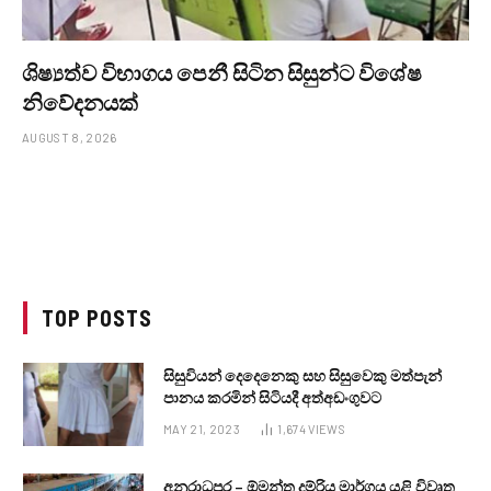
ශිෂ්‍යත්ව විභාගය පෙනී සිටින සිසුන්ට විශේෂ
නිවේදනයක්
AUGUST 8, 2026
TOP POSTS
සිසුවියන් දෙදෙනෙකු සහ සිසුවෙකු මත්පැන්
පානය කරමින් සිටියදී අත්අඩංගුවට
MAY 21, 2023
1,674
VIEWS
අනුරාධපුර – ඕමන්ත දුම්රිය මාර්ගය යළි විවෘත