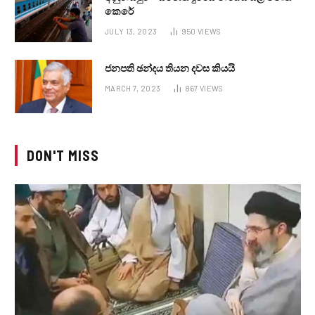
කෙරේ
JULY 13, 2023
950
VIEWS
ජනපති ඡන්දය තියන දවස කියයි
MARCH 7, 2023
867
VIEWS
DON'T MISS