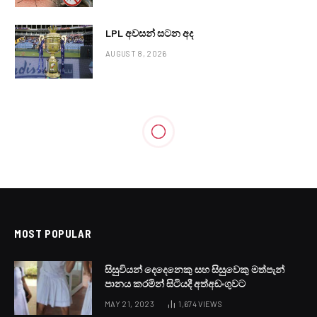
LPL අවසන් සටන අද
AUGUST 8, 2026
MOST POPULAR
සිසුවියන් දෙදෙනෙකු සහ සිසුවෙකු මත්පැන්
පානය කරමින් සිටියදී අත්අඩංගුවට
MAY 21, 2023
1,674
VIEWS