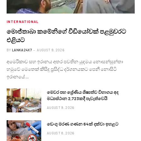
INTERNATIONAL
මොජ්තාබා කමේනිගේ වීඩියෝවක් පළමුවරට
එළියට
BY
LANKA24X7
AUGUST 9, 2026
අමෙරිකාව සහ ඉරානය අතර පවතින යුදමය නොසන්සුන්තා
හමුවේ මෙතෙක් කිසිදු ප්‍රසිද්ධ දර්ශනයකට පෙනී නොසිටි
ඉරානයේ…
මෙවර පහ ශ්‍රේණිය ශිෂ්‍යත්ව විභාගය අද
මධ්‍යස්ථාන 2,723කදී පැවැත්වෙයි
AUGUST 9, 2026
ඩෙංගු මරණ ගණන 64ක් දක්වා ඉහළට
AUGUST 8, 2026