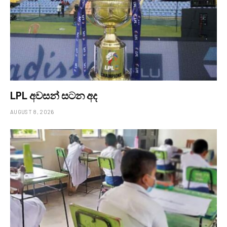
LPL අවසන් සටන අද
AUGUST 8, 2026