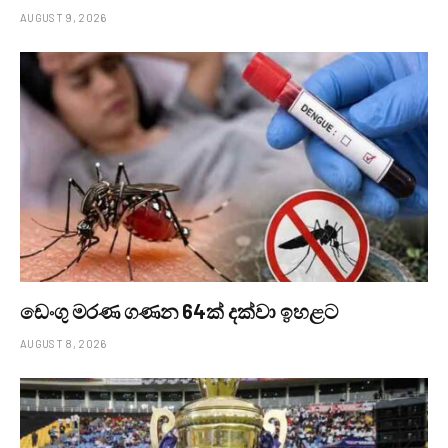
AUGUST 9, 2026
ඩෙංගු මරණ ගණන 64ක් දක්වා ඉහළට
AUGUST 8, 2026