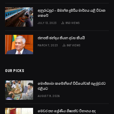
අනුරාධපුර – ඕමන්ත දුම්රිය මාර්ගය යළි විවෘත
කෙරේ
JULY 13, 2023
950
VIEWS
ජනපති ඡන්දය තියන දවස කියයි
MARCH 7, 2023
867
VIEWS
OUR PICKS
මොජ්තාබා කමේනිගේ වීඩියෝවක් පළමුවරට
එළියට
AUGUST 9, 2026
මෙවර පහ ශ්‍රේණිය ශිෂ්‍යත්ව විභාගය අද