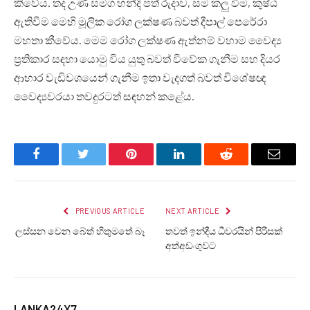
කීවේය. තද උණ සමග හන්දි පත් රුදාව, සම කලු විම, කුෂ්ඨ
ඇතිවීම මෙහි මූලික රෝග ලක්ෂණ බවත් දීපාල් පෙරේරා
මහතා කීවේය. මෙම රෝග ලක්ෂණ ඇත්නම් වහාම වෛද්‍ය
ප්‍රතිකාර සඳහා යොමු විය යුතු බවත් විවේක ගැනීම සහ දියර
ආහාර වැඩිවශයෙන් ගැනීම ඉතා වැදගත් බවත් විශේෂඥ
වෛද්‍යවරයා තවදුරටත් සඳහන් කළේය.
Facebook
Twitter
Pinterest
LinkedIn
Reddit
Email
PREVIOUS ARTICLE
NEXT ARTICLE
ලස්සන වෙන බේත් හිතුමතේ බෑ
තවත් ඉන්දීය ධීවරයින් පිරිසක්
අත්අඩංගුවට
LANKA24X7