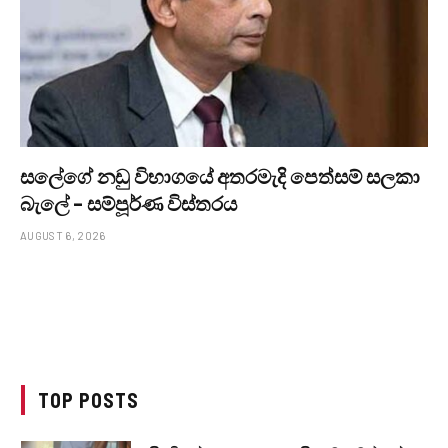
සලේගේ නඩු විභාගයේ අතරමැදි පෙත්සම් සලකා
බැලේ – සම්පූර්ණ විස්තරය
AUGUST 6, 2026
TOP POSTS