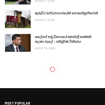
AUGUST 7, 2026
කුරුවිට බන්ධනාගාරයේත් නොසන්සුන්තාවක්
AUGUST 7, 2026
සලේගේ නඩු විභාගයේ අතරමැදි පෙත්සම්
සලකා බැලේ – සම්පූර්ණ විස්තරය
AUGUST 6, 2026
MOST POPULAR