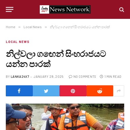
Home
»
Local News
»
නිල්වලා ගඟෙන් සිංහරාජයට යන්න පාරක්
LOCAL NEWS
නිල්වලා ගඟෙන් සිංහරාජයට
යන්න පාරක්
BY
LANKA24X7
JANUARY 29, 2025
NO COMMENTS
1 MIN READ