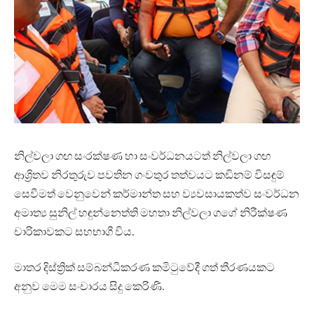
නිල්වලා ගඟ සංරක්ෂණ හා සංවර්ධනයටත් නිල්වලා ගඟ
ආශ්‍රිතව නිරතුරුව පවතින ගංවතුර තත්වයට කඩිනම් විසඳුම්
සෙවීමත් වෙනුවෙන් කර්මාන්ත සහ ව්‍යවසායකත්ව සංවර්ධන
අමාත්‍ය සුනිල් හඳුන්නෙත්ති මහතා නිල්වලා ගගේ නිරීක්ෂණ
චාරිකාවකට සහභාගී විය.
මාතර දිස්ත්‍රික් සම්බන්ධීකරණ කමිටුවේදී ගත් තීරණයකට
අනුව මෙම සංචාරය සිදු කෙරිණි.