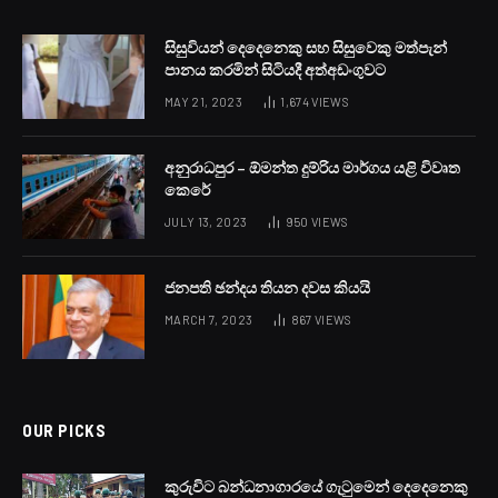
සිසුවියන් දෙදෙනෙකු සහ සිසුවෙකු මත්පැන්
පානය කරමින් සිටියදී අත්අඩංගුවට
MAY 21, 2023
1,674
VIEWS
අනුරාධපුර – ඕමන්ත දුම්රිය මාර්ගය යළි විවෘත
කෙරේ
JULY 13, 2023
950
VIEWS
ජනපති ඡන්දය තියන දවස කියයි
MARCH 7, 2023
867
VIEWS
OUR PICKS
කුරුවිට බන්ධනාගාරයේ ගැටුමෙන් දෙදෙනෙකු