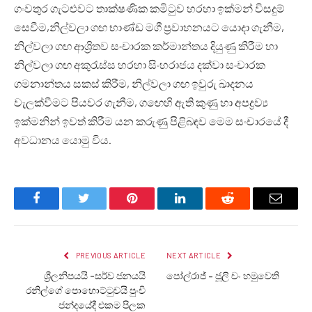
ගංවතුර ගැටළුවට තාක්ෂණික කමිටුව හරහා ඉක්මන් විසදුම්
සෙවීම,නිල්වලා ගඟ භාණ්ඩ මගී ප්‍රවාහනයට යොදා ගැනීම,
නිල්වලා ගඟ ආශ්‍රිතව සංචාරක කර්මාන්තය දියුණු කිරීම හා
නිල්වලා ගඟ අකුරැස්ස හරහා සිංහරාජය දක්වා සංචාරක
ගමනාන්තය සකස් කිරීම, නිල්වලා ගඟ ඉවුරු ඛාදනය
වැලක්වීමට පියවර ගැනීම, ගඟෙහි ඇති කුණු හා අපද්‍රව්‍ය
ඉක්මනින් ඉවත් කිරීම යන කරුණු පිළිබඳව මෙම සංචාරයේ දී
අවධානය යොමු විය.
Facebook
Twitter
Pinterest
LinkedIn
Reddit
Email
PREVIOUS ARTICLE
NEXT ARTICLE
ශ්‍රීලනිපයයි -සර්ව ජනයයි
පෝල්රාජ් – ජූලි චං හමුවෙති
රනිල්ගේ පොහොට්ටුවයි පුංචි
ජන්දයේදී එකම පිලක