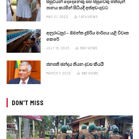
සිසුවියන් දෙදෙනෙකු සහ සිසුවෙකු මත්පැන්
පානය කරමින් සිටියදී අත්අඩංගුවට
MAY 21, 2023
1,674
VIEWS
අනුරාධපුර – ඕමන්ත දුම්රිය මාර්ගය යළි විවෘත
කෙරේ
JULY 13, 2023
950
VIEWS
ජනපති ඡන්දය තියන දවස කියයි
MARCH 7, 2023
867
VIEWS
DON'T MISS