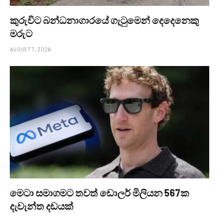
කුරුවිට බන්ධනාගාරයේ ගැටුමෙන් දෙදෙනෙකු
මරුට
AUGUST 7, 2026
මෙටා සමාගමට තවත් ඩොලර් මිලියන 567ක
දැවැන්ත දඩයක්