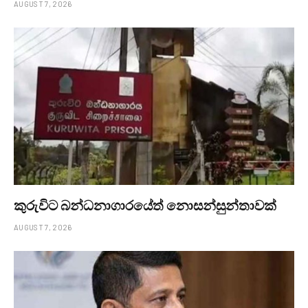
AUGUST 7, 2026
කුරුවිට බන්ධනාගාරයේත් නොසන්සුන්තාවක්
AUGUST 7, 2026