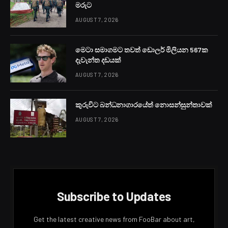
මරුට
AUGUST 7, 2026
මෙටා සමාගමට තවත් ඩොලර් මිලියන 567ක
දැවැන්ත දඩයක්
AUGUST 7, 2026
කුරුවිට බන්ධනාගාරයේත් නොසන්සුන්තාවක්
AUGUST 7, 2026
Subscribe to Updates
Get the latest creative news from FooBar about art,