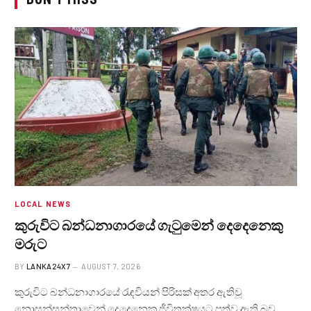
LOCAL NEWS
කුරුවිට බන්ධනාගාරයේ ගැටුමෙන් දෙදෙනෙකු
මරුට
BY
LANKA24X7
AUGUST 7, 2026
කුරුවිට බන්ධනාගාරයේ රැඳවියන් පිරිසක් අතර ඇතිවූ
නොසන්සුන්තාවෙන් දෙදෙනෙකු ජීවිතක්ෂයට පත්ව ඇති බව