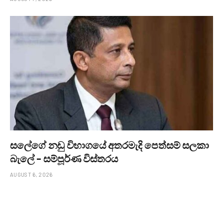
සලේගේ නඩු විභාගයේ අතරමැදි පෙත්සම් සලකා
බැලේ – සම්පූර්ණ විස්තරය
AUGUST 6, 2026