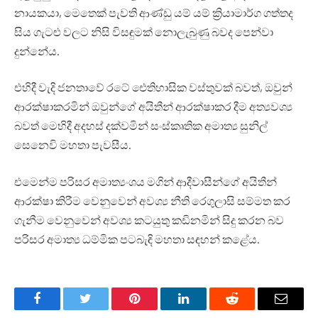
නායකයා, මෙතෙක් පැවති ආණ්ඩු යම් යම් ක්‍රියාමාර්ග ගත්තද
සිය ගැටළු වලට නිසි විසඳුමක් නොලැබුණු බවද පෙන්වා
දුන්නේය.
එහිදී වැදි ජනතාවේ රටේ ඓතිහාසික වස්තුවක් බවත්, ඔවුන්
ආරක්ෂාකරමින් ඔවුන්ගේ අයිතීන් ආරක්ෂාකර දීම අත්‍යවශ්‍ය
බවත් මෙහිදී අදහස් දක්වමින් සංස්කෘතික අමාත්‍ය සුනිල්
සෙනෙවි මහතා පැවසීය.
එමෙන්ම පරිසර අමාත්‍යංශය මගින් ආදීවාසීන්ගේ අයිතීන්
ආරක්ෂා කිරීම වෙනුවෙන් අවශ්‍ය නීති රෙගුලාසි සම්මත කර
ගැනීම වෙනුවෙන් අවශ්‍ය කටයුතු කඩිනමින් සිදු කරන බව
පරිසර අමාත්‍ය ධම්මික පටබැඳි මහතා සඳහන් කළේය.
Facebook
Twitter
Pinterest
LinkedIn
Reddit
Email