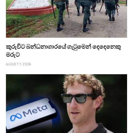
කුරුවිට බන්ධනාගාරයේ ගැටුමෙන් දෙදෙනෙකු
මරුට
AUGUST 7, 2026