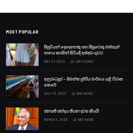
MOST POPULAR
සිසුවියන් දෙදෙනෙකු සහ සිසුවෙකු මත්පැන්
පානය කරමින් සිටියදී අත්අඩංගුවට
MAY 21, 2023
1,674
VIEWS
අනුරාධපුර – ඕමන්ත දුම්රිය මාර්ගය යළි විවෘත
කෙරේ
JULY 13, 2023
950
VIEWS
ජනපති ඡන්දය තියන දවස කියයි
MARCH 7, 2023
867
VIEWS