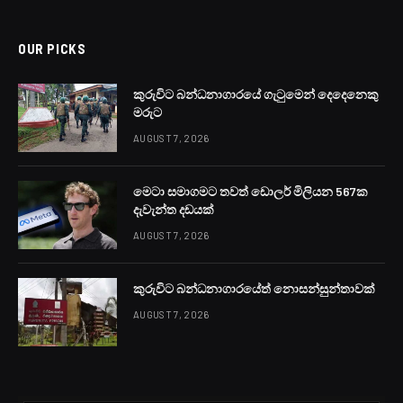
OUR PICKS
කුරුවිට බන්ධනාගාරයේ ගැටුමෙන් දෙදෙනෙකු
මරුට
AUGUST 7, 2026
මෙටා සමාගමට තවත් ඩොලර් මිලියන 567ක
දැවැන්ත දඩයක්
AUGUST 7, 2026
කුරුවිට බන්ධනාගාරයේත් නොසන්සුන්තාවක්
AUGUST 7, 2026