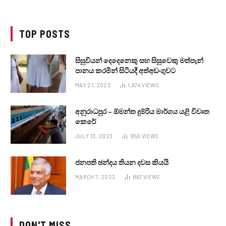
TOP POSTS
සිසුවියන් දෙදෙනෙකු සහ සිසුවෙකු මත්පැන්
පානය කරමින් සිටියදී අත්අඩංගුවට
MAY 21, 2023
1,674
VIEWS
අනුරාධපුර – ඕමන්ත දුම්රිය මාර්ගය යළි විවෘත
කෙරේ
JULY 13, 2023
950
VIEWS
ජනපති ඡන්දය තියන දවස කියයි
MARCH 7, 2023
867
VIEWS
DON'T MISS