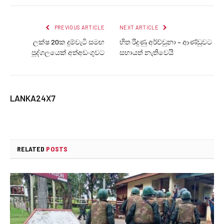
PREVIOUS ARTICLE
NEXT ARTICLE
ලක්ෂ 20ක දුම්වැටි සමඟ
හිත රිදුණු අර්ච්චුනා – ආණ්ඩුවට
පුද්ගලයෙක් අත්අඩංගුවට
සහායත් නැතිවෙයි
LANKA24X7
RELATED
POSTS