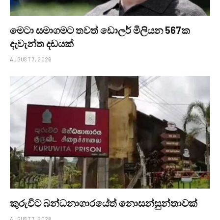
මෙටා සමාගමට තවත් ඩොලර් මිලියන 567ක
දැවැන්ත දඩයක්
AUGUST 7, 2026
කුරුවිට බන්ධනාගාරයේත් නොසන්සුන්තාවක්
AUGUST 7, 2026