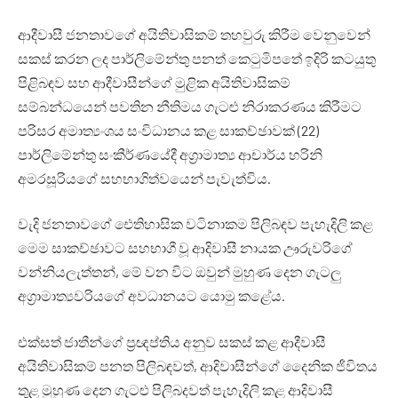
ආදීවාසී ජනතාවගේ අයිතිවාසිකම් තහවුරු කිරීම වෙනුවෙන්
සකස් කරන ලද පාර්ලිමේන්තු පනත් කෙටුමිපතේ ඉදිරි කටයුතු
පිළිබඳව සහ ආදීවාසීන්ගේ මුළික අයිතිවාසිකම්
සම්බන්ධයෙන් පවතින නීතිමය ගැටළු නිරාකරණය කිරීමට
පරිසර අමාත්‍යංශය සංවිධානය කළ සාකච්ඡාවක් (22)
පාර්ලිමේන්තු⁣ සංකීර්ණයේදී අග්‍රාමාත්‍ය ආචාර්ය හරිනි
අමරසූරියගේ සහභාගිත්වයෙන් පැවැත්විය.
වැදි ජනතාවගේ ⁣ඓතිහාසික වටිනාකම පිලිබඳව පැහැදිලි කළ
මෙම සාකච්ඡාවට සහභාගී වූ ආදිවාසී නායක ඌරුවරිගේ
වන්නියලැත්තන්, මේ වන විට ඔවුන් මුහුණ දෙන ගැටලු
අග්‍රාමාත්‍යවරියගේ අවධානයට යොමු කළේය.
එක්සත් ජාතීන්ගේ ප්‍රඥප්තිය අනුව සකස් කළ ආදීවාසී
අයිතිවාසිකම් පනත පිලිබඳවත්, ආදිවාසීන්ගේ දෛනික ජීවිතය
තුළ මුහුණ දෙන ගැටළු පිලිබදවත් පැහැදිලි කළ ආදිවාසී