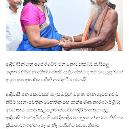
ආදීවාසීන් යනු අපේ රටේම ජන කොටසක් බවත්, සියලු
දෙනාට හිමිවන අයිතිවාසිකම් ආදිවාසීන්ට ද හිමි විය යුතු බවත්
අග්‍රාමාත්‍ය ආචාර්ය හරිනි අමරසූරිය පවසයි.
ආදිවාසී ජන කොටසක් ලෙස ඔවුන් මුහුණ දෙන ගැටළු අවම
කිරීම සඳහා පවතින නෛතික සහ තාක්ෂණික කාරණා පිළිබඳ
අවධානය යොමු කළ අග්‍රාමාත්‍යවරිය ඉදිරි මාස තුන තුළ
ආදිවාසීන්ගේ අයිතිවාසිකම් දිනාදීම වෙනුවෙන් අවශ්‍ය නීතිමය
ක්‍රියාමාර්ග ගන්නා ලෙස නිලධාරීන්ට පවසා තිබේ.