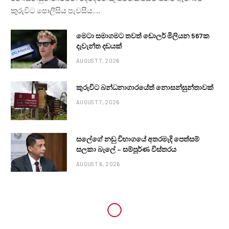
කුරුවිට පොලීසිය පැවසීය.…
මෙටා සමාගමට තවත් ඩොලර් මිලියන 567ක
දැවැන්ත දඩයක්
AUGUST 7, 2026
කුරුවිට බන්ධනාගාරයේත් නොසන්සුන්තාවක්
AUGUST 7, 2026
සලේගේ නඩු විභාගයේ අතරමැදි පෙත්සම්
සලකා බැලේ – සම්පූර්ණ විස්තරය
AUGUST 6, 2026