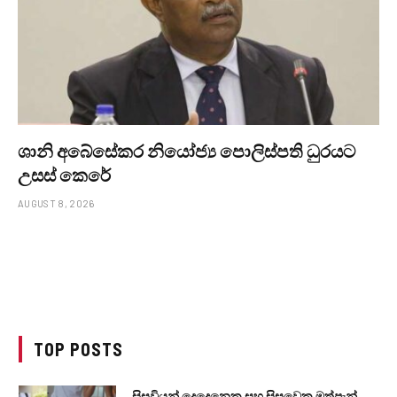
ශානි අබේසේකර නියෝජ්‍ය පොලිස්පති ධුරයට
උසස් කෙරේ
AUGUST 8, 2026
TOP POSTS
සිසුවියන් දෙදෙනෙකු සහ සිසුවෙකු මත්පැන්