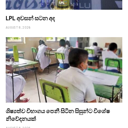
LPL අවසන් සටන අද
AUGUST 8, 2026
ශිෂ්‍යත්ව විභාගය පෙනී සිටින සිසුන්ට විශේෂ
නිවේදනයක්
AUGUST 8, 2026