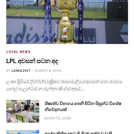
LOCAL NEWS
LPL අවසන් සටන අද
BY
LANKA24X7
AUGUST 8, 2026
ලංකා ප්‍රිමියර් ලීග් (LPL) ක්‍රිකට් තරගාවලියේ අවසන් මහා තරගය
ගෝල් ගැලන්ට්ස් හා ජැෆ්නා කිංග්ස් අතර…
ශිෂ්‍යත්ව විභාගය පෙනී සිටින සිසුන්ට විශේෂ
නිවේදනයක්
AUGUST 8, 2026
ප්‍රදේශ කිහිපයකට මි.මී 75 ඉක්ම වූ වැසි