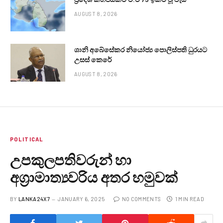
AUGUST 8, 2026
ශානි අබේසේකර නියෝජ්‍ය පොලිස්පති ධුරයට
උසස් කෙරේ
AUGUST 8, 2026
POLITICAL
උපකුලපතිවරුන් හා
අග්‍රාමාත්‍යවරිය අතර හමුවක්
BY
LANKA24X7
JANUARY 6, 2025
NO COMMENTS
1 MIN READ