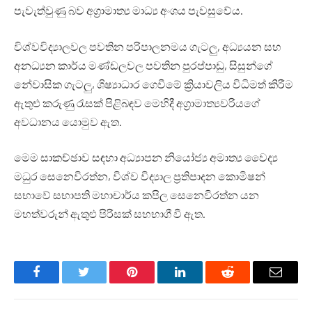
පැවැත්වුණු බව අග්‍රාමාත්‍ය මාධ්‍ය අංශය පැවසුවේය.
විශ්වවිද්‍යාලවල පවතින පරිපාලනමය ගැටලු, අධ්‍යයන සහ
අනධ්‍යන කාර්ය මණ්ඩලවල පවතින පුරප්පාඩු, සිසුන්ගේ
නේවාසික ගැටලු, ශිෂ්‍යාධාර ගෙවීමේ ක්‍රියාවලිය විධිමත් කිරීම
ඇතුළු කරුණු රැසක් පිළිබඳව මෙහිදී අග්‍රාමාත්‍යවරියගේ
අවධානය යොමුව ඇත.
මෙම සාකච්ඡාව සඳහා අධ්‍යාපන නියෝජ්‍ය අමාත්‍ය වෛද්‍ය
මධුර සෙනෙවිරත්න, විශ්ව විද්‍යාල ප්‍රතිපාදන කොමිෂන්
සභාවේ සභාපති මහාචාර්ය කපිල සෙනෙවිරත්න යන
මහත්වරුන් ඇතුළු පිරිසක් සහභාගී වී ඇත.
Facebook
Twitter
Pinterest
LinkedIn
Reddit
Email