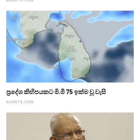
ප්‍රදේශ කිහිපයකට මි.මී 75 ඉක්ම වූ වැසි
AUGUST 8, 2026