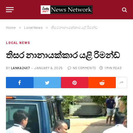
Home
»
Local News
»
තිසර නානායක්කාර යළි රිමන්ඩ්
LOCAL NEWS
තිසර නානායක්කාර යළි රිමන්ඩ්
BY
LANKA24X7
JANUARY 6, 2025
NO COMMENTS
1 MIN READ