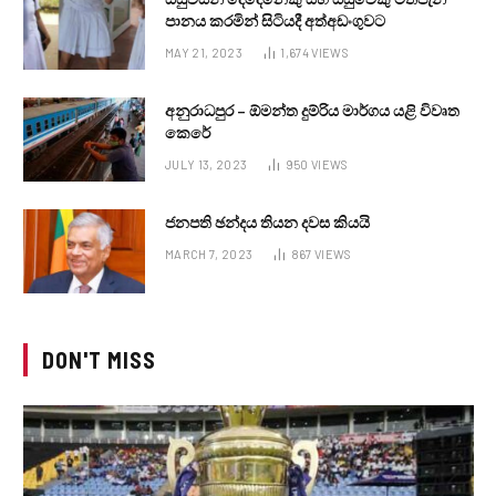
පානය කරමින් සිටියදී අත්අඩංගුවට
MAY 21, 2023
1,674
VIEWS
අනුරාධපුර – ඕමන්ත දුම්රිය මාර්ගය යළි විවෘත
කෙරේ
JULY 13, 2023
950
VIEWS
ජනපති ඡන්දය තියන දවස කියයි
MARCH 7, 2023
867
VIEWS
DON'T MISS