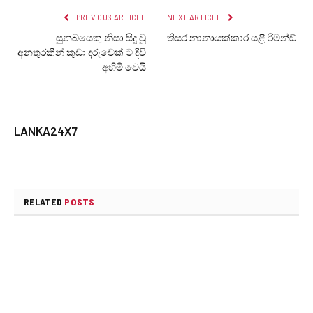
PREVIOUS ARTICLE
NEXT ARTICLE
සුනඛයෙකු නිසා සිදු වූ
තිසර නානායක්කාර යළි රිමන්ඩ්
අනතුරකින් කුඩා දරුවෙක් ට දිවි
අහිමි වෙයි
LANKA24X7
RELATED
POSTS