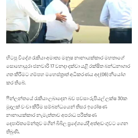
හිටපු විදේශ රැකියා අමාත්‍ය මනූෂ නානායක්කාර මහතාගේ
සොහොයුරා ජනවාරි 17 වනදා දක්වා යළි රක්ෂිත බන්ධනාගාර
ගත කිරීමට ගම්පහ මහෙස්ත්‍රාත් අධිකරණය අද (06) නියෝග
කර තිබේ.
ෆින්ලන්තයේ රැකියා ලබාදෙන බව පවසා රුපියල් ලක්ෂ 30ක
මුදලක් වංචා කිරීම සම්බන්ධයෙන් තිසර ඉරෝෂණ
නානායක්කාර නැමැත්තාව අපරාධ පරීක්ෂණ
දෙපාර්තමේන්තුව මගින් බිබිල ප්‍රදේශයේදී අත්අඩංගුවට ගෙන
තිබුණි.