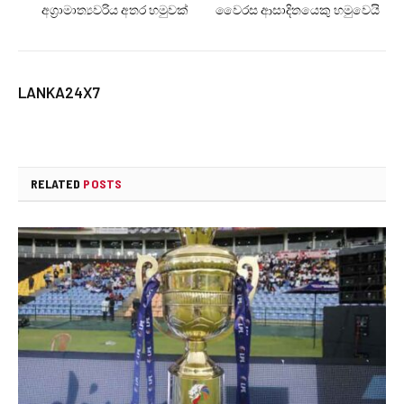
අග්‍රාමාත්‍යවරිය අතර හමුවක්
වෛරස ආසාදිතයෙකු හමුවෙයි
LANKA24X7
RELATED
POSTS