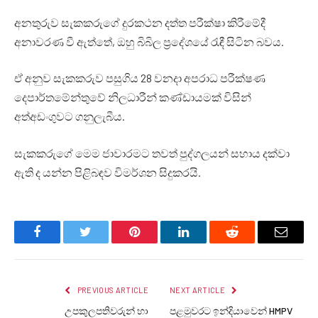
අනතුරුව සැකකරුගේ දුරකථන දත්ත පරීක්ෂා කිරීමේදී
අනාවරණ වී ඇත්තේ, ඔහු බිබිල ප්‍රදේශයේ රැඳී සිටින බවය.
ඒ අනුව සැකකරුව පසුගිය 28 වනදා අපරාධ පරීක්ෂණ
දෙපාර්තමේන්තුවේ නිලධාරීන් කණ්ඩායමක් විසින්
අත්අඩංගුවට ගනුලැබීය.
සැකකරුගේ මෙම ජාවාරමට තවත් පුද්ගලයන් සහාය දක්වා
ඇති ද යන්න පිළිබඳව විමර්ශන සිදුකරයි.
Facebook
Twitter
Pinterest
LinkedIn
Reddit
Email
PREVIOUS ARTICLE
NEXT ARTICLE
උපකුලපතිවරුන් හා
පළමුවරට ඉන්දියාවෙන් HMPV