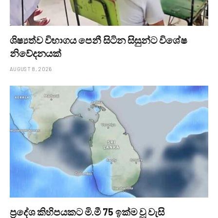
ශිෂ්‍යත්ව විභාගය පෙනී සිටින සිසුන්ට විශේෂ
නිවේදනයක්
AUGUST 8, 2026
ප්‍රදේශ කිහිපයකට මි.මී 75 ඉක්ම වූ වැසි