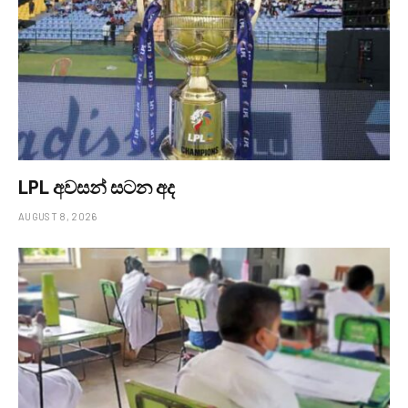
LPL අවසන් සටන අද
AUGUST 8, 2026