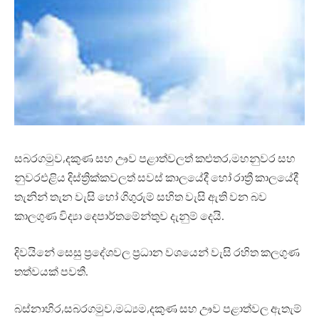
සබරගමුව,දකුණ සහ ඌව පළාත්වලත් කළුතර,මහනුවර සහ
නුවරඑළිය දිස්ත්‍රික්කවලත් සවස් කාලයේදී හෝ රාත්‍රී කාලයේදී
තැනින් තැන වැසි හෝ ගිගුරුම් සහිත වැසි ඇති වන බව
කාලගුණ විද්‍යා දෙපාර්තමේන්තුව දැනුම් දෙයි.
දිවයිනේ සෙසු ප්‍රදේශවල ප්‍රධාන වශයෙන් වැසි රහිත කලගුණ
තත්වයක් පවතී.
බස්නාහිර,සබරගමුව,මධ්‍යම,දකුණ සහ ඌව පළාත්වල ඇතැම්