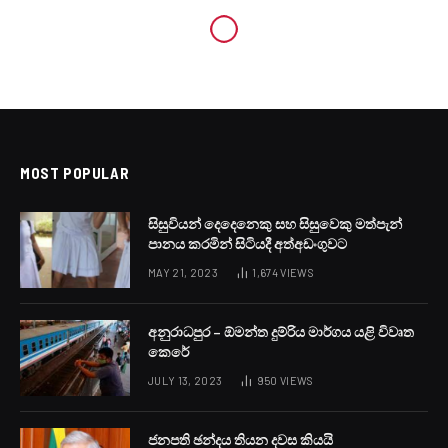
MOST POPULAR
සිසුවියන් දෙදෙනෙකු සහ සිසුවෙකු මත්පැන්
පානය කරමින් සිටියදී අත්අඩංගුවට
MAY 21, 2023
1,674
VIEWS
අනුරාධපුර – ඕමන්ත දුම්රිය මාර්ගය යළි විවෘත
කෙරේ
JULY 13, 2023
950
VIEWS
ජනපති ඡන්දය තියන දවස කියයි