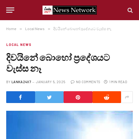
Home
»
Local News
»
දිවයිනේ බොහෝ ප්‍රදේශයට වැස්ස නෑ
LOCAL NEWS
දිවයිනේ බොහෝ ප්‍රදේශයට
වැස්ස නෑ
BY
LANKA24X7
JANUARY 5, 2025
NO COMMENTS
1 MIN READ