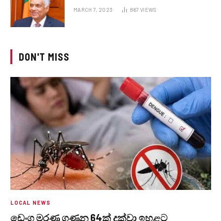
MARCH 7, 2023
867
VIEWS
DON'T MISS
LOCAL NEWS
ඩෙංගු මරණ ගණන 64ක් දක්වා ඉහළට