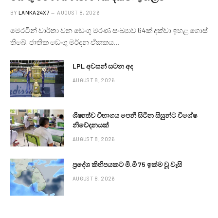
BY
LANKA24X7
AUGUST 8, 2026
මෙරටින් වාර්තා වන ඩෙංගු මරණ සංඛ්‍යාව 64ක් දක්වා ඉහළ ගොස්
තිබේ. ජාතික ඩෙංගු මර්දන ඒකකය…
LPL අවසන් සටන අද
AUGUST 8, 2026
ශිෂ්‍යත්ව විභාගය පෙනී සිටින සිසුන්ට විශේෂ
නිවේදනයක්
AUGUST 8, 2026
ප්‍රදේශ කිහිපයකට මි.මී 75 ඉක්ම වූ වැසි
AUGUST 8, 2026