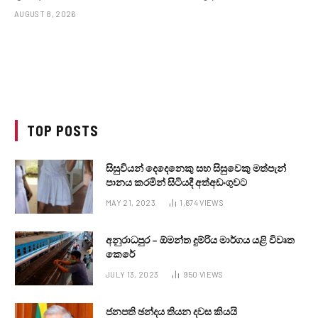
AUGUST 8, 2026
TOP POSTS
සිසුවියන් දෙදෙනෙකු සහ සිසුවෙකු මත්පැන්
පානය කරමින් සිටියදී අත්අඩංගුවට
MAY 21, 2023
1,674
VIEWS
අනුරාධපුර – ඕමන්ත දුම්රිය මාර්ගය යළි විවෘත
කෙරේ
JULY 13, 2023
950
VIEWS
ජනපති ඡන්දය තියන දවස කියයි