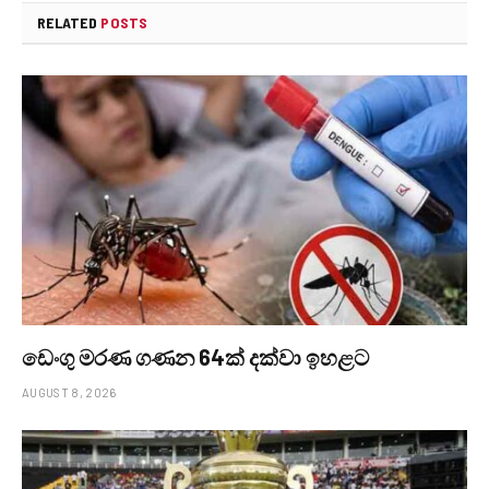
RELATED
POSTS
ඩෙංගු මරණ ගණන 64ක් දක්වා ඉහළට
AUGUST 8, 2026