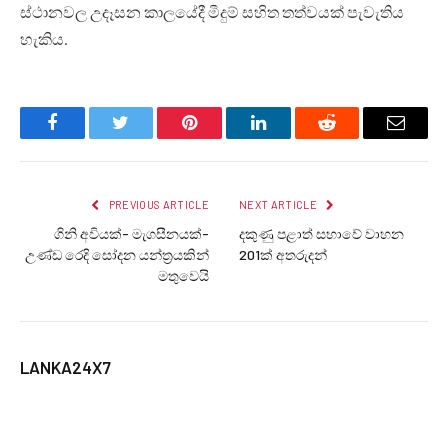
ස්ථානවල උදෑසන කාලයේදී මීදුම් සහිත තත්වයක් පැවැතිය
හැකිය.
Facebook
Twitter
Pinterest
LinkedIn
Reddit
Email
PREVIOUS ARTICLE
NEXT ARTICLE
ගිනි අවියක්- මැගසීනයක්-
දකුණු පළාත් සභාවේ වාහන
උණ්ඩ රෙදි සෝදන යන්ත්‍රයකින්
201ක් අතරුදන්
මතුවෙයි
LANKA24X7