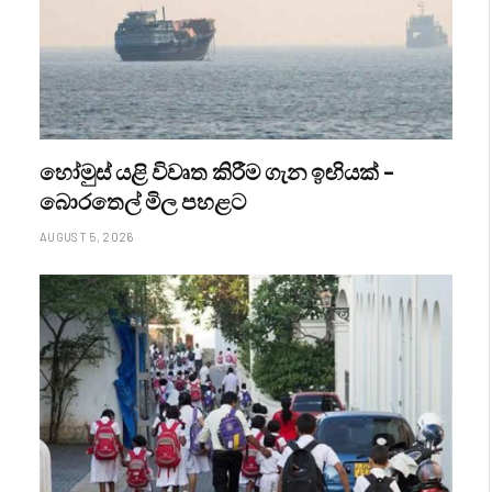
හෝමුස් යළි විවෘත කිරීම ගැන ඉඟියක් –
බොරතෙල් මිල පහළට
AUGUST 5, 2026