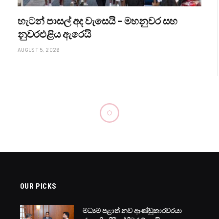
හැටන් පාසල් අද වැසෙයි – මහනුවර සහ
නුවරඑළිය ඇරෙයි
AUGUST 5, 2026
OUR PICKS
මධ්‍යම පළාත් නව ආණ්ඩුකාරවරයා