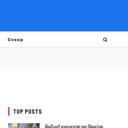
Gossip
TOP POSTS
සිසුවියන් දෙදෙනෙකු සහ සිසුවෙකු