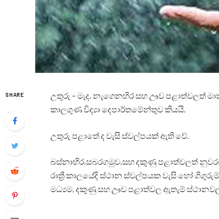
උතුරු – මැද, නැගෙනහිර සහ ඌව පළාත්වලත් මාතලේ 
SHARE
කාලගුණ විද්‍යා දෙපාර්තමේන්තුව කියයි.
උතුරු පළාතේ ද වැසි ස්වල්පයක් ඇති වේ.
බස්නාහිර,සබරගමුව,සහ දකුණු පළාත්වලත් නුවරඑ
රාත්‍රී කාලයේදි ස්ථාන ස්වල්පයක වැසි හෝ ගිගුරුම
මධ්‍යම, දකුණු සහ ඌව පළාත්වල ඇතැම් ස්ථානවල