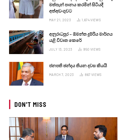
මත්පැන් පානය කරමින් සිටියදී
අත්අඩංගුවට
MAY 21, 2023
1,674
VIEWS
අනුරාධපුර – ඕමන්ත දුම්රිය මාර්ගය
යළි විවෘත කෙරේ
JULY 13, 2023
950
VIEWS
ජනපති ඡන්දය තියන දවස කියයි
MARCH 7, 2023
867
VIEWS
DON'T MISS