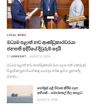
LOCAL NEWS
මධ්‍යම පළාත් නව ආණ්ඩුකාරවරයා
ජනපති ඉදිරියේ දිවුරුම් දෙයි
BY
LANKA24X7
AUGUST 5, 2026
මධ්‍යම පළාත් නව ආණ්ඩුකාරවරයා ලෙස පත් කෙරුණු
විශ්‍රාමික ප්‍රජා විශේෂඥ වෛද්‍ය හර්ෂ සුරංග ප්‍රනාන්දු
මහතා…
හෝමුස් යළි විවෘත කිරීම ගැන
ඉඟියක් – බොරතෙල් මිල පහළට
AUGUST 5, 2026