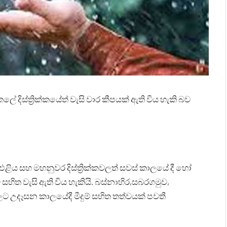
දිස්ත්‍රික්කයේත් වැසි වාර කීපයක් ඇති විය හැකි බව
ළිය සහ මහනුවර දිස්ත්‍රික්කවලත් සවස් කාලයේ දී හෝ
් සහිත වැසි ඇති විය හැකියි. බස්නාහිර,සබරගමුව,
ට උදෑසන කාලයේදී මීදුම් සහිත තත්වයක් පවතී