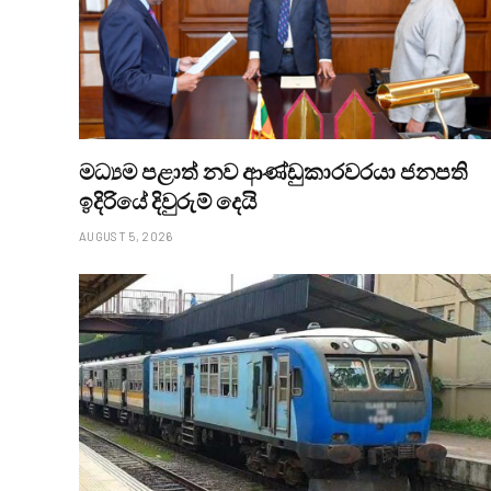
මධ්‍යම පළාත් නව ආණ්ඩුකාරවරයා ජනපති
ඉදිරියේ දිවුරුම් දෙයි
AUGUST 5, 2026