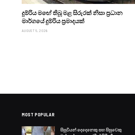
දුම්රිය මඟේ තිබූ මළ සිරුරක් නිසා ප්‍රධාන
මාර්ගයේ දුම්රිය ප්‍රමාදයක්
AUGUST 5, 2026
MOST POPULAR
සිසුවියන් දෙදෙනෙකු සහ සිසුවෙකු