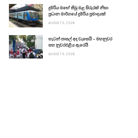
දුම්රිය මඟේ තිබූ මළ සිරුරක් නිසා
ප්‍රධාන මාර්ගයේ දුම්රිය ප්‍රමාදයක්
AUGUST 5, 2026
හැටන් පාසල් අද වැසෙයි – මහනුවර
සහ නුවරඑළිය ඇරෙයි
AUGUST 5, 2026