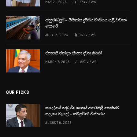
MAY 21, 2023
1,674
VIEWS
අනුරාධපුර – ඕමන්ත දුම්රිය මාර්ගය යළි විවෘත
කෙරේ
JULY 13, 2023
950
VIEWS
ජනපති ඡන්දය තියන දවස කියයි
MARCH 7, 2023
867
VIEWS
OUR PICKS
සලේගේ නඩු විභාගයේ අතරමැදි පෙත්සම්
සලකා බැලේ – සම්පූර්ණ විස්තරය
AUGUST 6, 2026