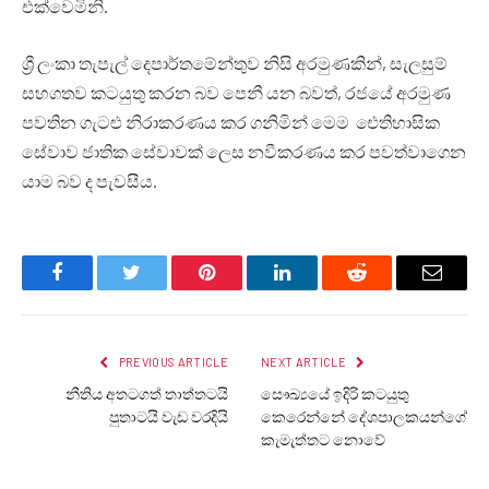
එක්වෙමිනි.
ශ්‍රී ලංකා තැපැල් දෙපාර්තමේන්තුව නිසි අරමුණකින්, සැලසුම්
සහගතව කටයුතු කරන බව පෙනී යන බවත්, රජයේ අරමුණ
පවතින ගැටළු නිරාකරණය කර ගනිමින් මෙම ‌ ඓතිහාසික
සේවාව ජාතික සේවාවක් ලෙස නවීකරණය කර පවත්වා‌ගෙන
යාම බව ද පැවසීය.
Facebook
Twitter
Pinterest
LinkedIn
Reddit
Email
PREVIOUS ARTICLE
NEXT ARTICLE
නීතිය අතටගත් තාත්තටයි
සෞඛ්‍යයේ ඉදිරි කටයුතු
පුතාටයි වැඩ වරදියි
කෙරෙන්නේ දේශපාලකයන්ගේ
කැමැත්තට නොවේ