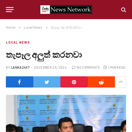
Home
»
Local News
»
තැපෑල අලුත් කරනවා
LOCAL NEWS
තැපෑල අලුත් කරනවා
BY
LANKA24X7
DECEMBER 25, 2024
NO COMMENTS
1 MIN READ