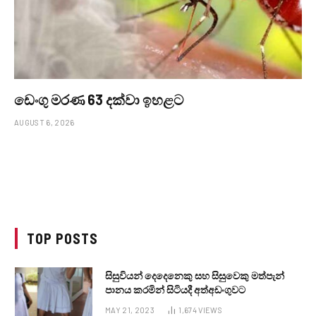
ඩෙංගු මරණ 63 දක්වා ඉහළට
AUGUST 6, 2026
TOP POSTS
සිසුවියන් දෙදෙනෙකු සහ සිසුවෙකු මත්පැන්
පානය කරමින් සිටියදී අත්අඩංගුවට
MAY 21, 2023
1,674
VIEWS