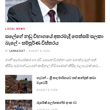
LOCAL NEWS
සලේගේ නඩු විභාගයේ අතරමැදි පෙත්සම් සලකා
බැලේ – සම්පූර්ණ විස්තරය
BY
LANKA24X7
AUGUST 6, 2026
ශානි අබේසේකර හා රවී සෙනෙවිරත්න යන මහත්වරුන් පත්
කිරීම සම්බන්ධයෙන් කාදිනල් හිමිපාණන් කිසිදු බලපෑමක් කර…
හැටන් – ශ්‍රී පාද මාර්ගයට පස් කන්දක් කඩා
වැටෙයි
AUGUST 6, 2026
රුමේෂ් ලෝකෙන්ම අංක 1ට
AUGUST 6, 2026