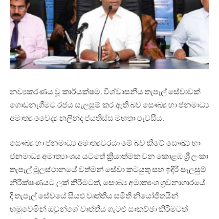
නව්‍යකරණය වූ කාර්යක්ෂම, විශ්වාසනීය තැපැල් සේවාවක්
ගොඩනැගීමට රජය සැලසුම් කර ඇති බව සෞඛ්‍ය හා ජනමාධ්‍ය
අමාත්‍ය වෛද්‍ය නලින්ද ජයතිස්ස මහතා පැවසීය.
සෞඛ්‍ය හා ජනමාධ්‍ය අමාත්‍යවරයා මේ බව කිවේ සෞඛ්‍ය හා
ජනමාධ්‍ය අමාත්‍යාංශය යටතේ ක්‍රියාත්මක වන කොළඹ ශ්‍රී ලංකා
තැපැල් මූලස්ථානයේ වත්මන් සේවා කටයුතු සහ ඉදිරි සැලසුම්
නිරීක්ෂණයට ලක් කිරීමටත්, සෞඛ්‍ය අමාත්‍යංශ ශ්‍රවනාගාරයේ
දී තැපැල් සේවයේ සියළු වෘත්තීය සමිති නියෝජිතයින්
හමුවෙමින් ඔවුන්ගේ වෘත්තීය ගැටළු සාකච්ඡා කිරීමටත්