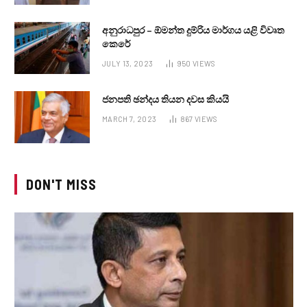
අනුරාධපුර – ඕමන්ත දුම්රිය මාර්ගය යළි විවෘත
කෙරේ
JULY 13, 2023
950
VIEWS
ජනපති ඡන්දය තියන දවස කියයි
MARCH 7, 2023
867
VIEWS
DON'T MISS