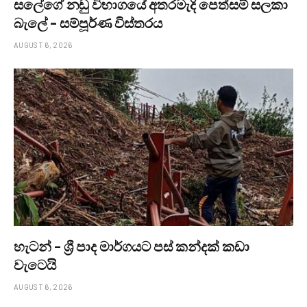
සලේගේ නඩු විභාගයේ අතරමැදි පෙත්සම් සලකා
බැලේ – සම්පූර්ණ විස්තරය
AUGUST 6, 2026
හැටන් – ශ්‍රී පාද මාර්ගයට පස් කන්දක් කඩා
වැටෙයි
AUGUST 6, 2026