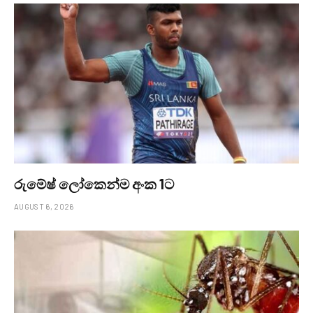
රුමේෂ් ලෝකෙන්ම අංක 1ට
AUGUST 6, 2026