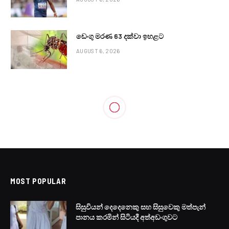
ඩෙංගු මරණ 63 දක්වා ඉහළට
AUGUST 6, 2026
MOST POPULAR
සිසුවියන් දෙදෙනෙකු සහ සිසුවෙකු මත්පැන්
පානය කරමින් සිටියදී අත්අඩංගුවට