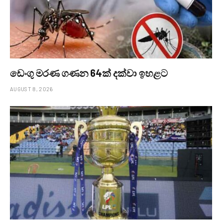
ඩෙංගු මරණ ගණන 64ක් දක්වා ඉහළට
AUGUST 8, 2026