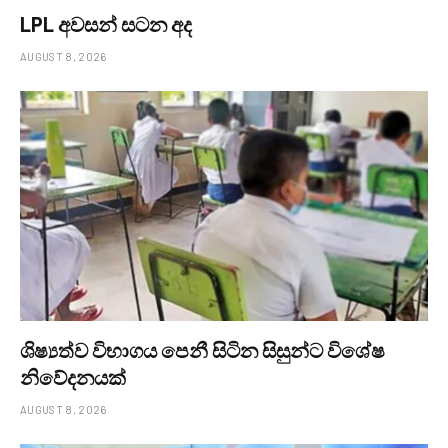
LPL අවසන් සටන අද
AUGUST 8, 2026
ශිෂ්‍යත්ව විභාගය පෙනී සිටින සිසුන්ට විශේෂ
නිවේදනයක්
AUGUST 8, 2026