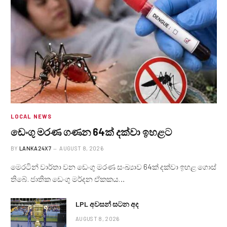
LOCAL NEWS
ඩෙංගු මරණ ගණන 64ක් දක්වා ඉහළට
BY
LANKA24X7
AUGUST 8, 2026
මෙරටින් වාර්තා වන ඩෙංගු මරණ සංඛ්‍යාව 64ක් දක්වා ඉහළ ගොස්
තිබේ. ජාතික ඩෙංගු මර්දන ඒකකය…
LPL අවසන් සටන අද
AUGUST 8, 2026