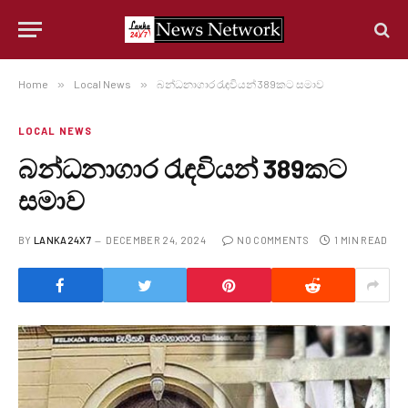
Home
»
Local News
»
බන්ධනාගාර රැඳවියන් 389කට සමාව
LOCAL NEWS
බන්ධනාගාර රැඳවියන් 389කට
සමාව
BY
LANKA24X7
DECEMBER 24, 2024
NO COMMENTS
1 MIN READ