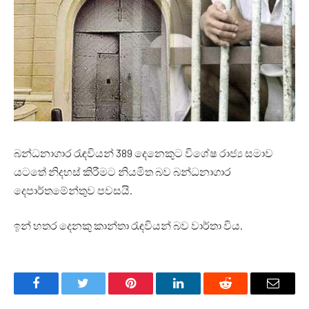
බන්ධනාගාර රැඳවියන් 389 දෙනෙකුට විශේෂ රාජ්‍ය සමාව
යටතේ නිදහස් කිරීමට නියමිත බව බන්ධනාගාර
දෙපාර්තමේන්තුව පවසයි.
ඉන් හතර දෙනකු කාන්තා රැඳවියන් බව වාර්තා විය.
Facebook
Twitter
Pinterest
LinkedIn
Reddit
Email