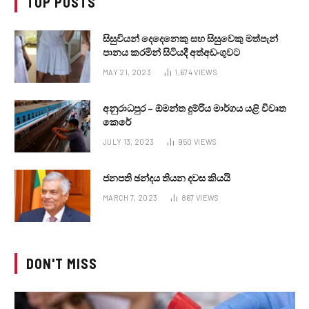
TOP POSTS
සිසුවියන් දෙදෙනෙකු සහ සිසුවෙකු මත්පැන්
පානය කරමින් සිටියදී අත්අඩංගුවට
MAY 21, 2023
1,674
VIEWS
අනුරාධපුර – ඕමන්ත දුම්රිය මාර්ගය යළි විවෘත
කෙරේ
JULY 13, 2023
950
VIEWS
ජනපති ඡන්දය තියන දවස කියයි
MARCH 7, 2023
867
VIEWS
DON'T MISS