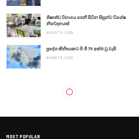
ශිෂ්‍යත්ව විභාගය පෙනී සිටින සිසුන්ට විශේෂ
නිවේදනයක්
AUGUST 8, 2026
ප්‍රදේශ කිහිපයකට මි.මී 75 ඉක්ම වූ වැසි
AUGUST 8, 2026
MOST POPULAR