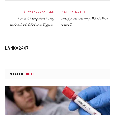
PREVIOUS ARTICLE
NEXT ARTICLE
වරායේ බහාලුම් කටයුතු
සහල් ආනයන කාල සීමාව දීර්ඝ
කාර්යක්ෂම කිරීමට කමිටුවක්
කෙරේ
LANKA24X7
RELATED
POSTS