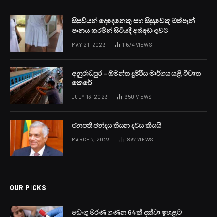
සිසුවියන් දෙදෙනෙකු සහ සිසුවෙකු මත්පැන්
පානය කරමින් සිටියදී අත්අඩංගුවට
MAY 21, 2023
1,674
VIEWS
අනුරාධපුර – ඕමන්ත දුම්රිය මාර්ගය යළි විවෘත
කෙරේ
JULY 13, 2023
950
VIEWS
ජනපති ඡන්දය තියන දවස කියයි
MARCH 7, 2023
867
VIEWS
OUR PICKS
ඩෙංගු මරණ ගණන 64ක් දක්වා ඉහළට