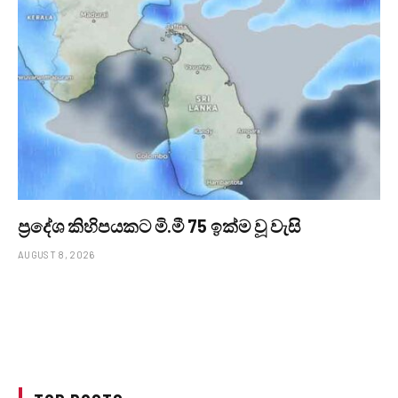
ප්‍රදේශ කිහිපයකට මි.මී 75 ඉක්ම වූ වැසි
AUGUST 8, 2026