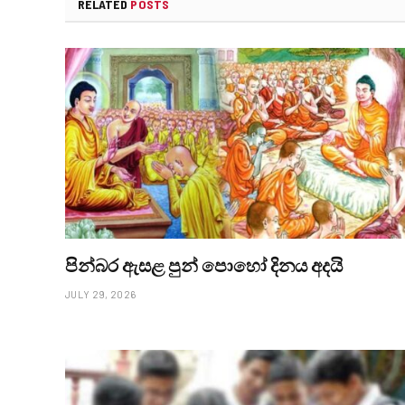
RELATED
POSTS
පින්බර ඇසළ පුන් පොහෝ දිනය අදයි
JULY 29, 2026