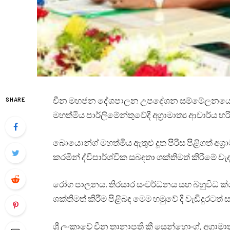
චීන මහජන දේශපාලන උපදේශන සම්මේලනයේ ජා
SHARE
මහත්මිය පාර්ලිමේන්තුවේදී අග්‍රාමාත්‍ය ආචාර්ය හ
බොයොන්ග් මහත්මිය ඇතුළු දූත පිරිස පිළිගත් අග්‍ර
කරමින් ද්විපාර්ශ්වික සබඳතා ශක්තිමත් කිරීම
රෝග පාලනය, තිරසාර සංවර්ධනය සහ බහුවිධ ක්ෂ
ශක්තිමත් කිරීම පිළිබඳ මෙම හමුවේ දී වැඩිදුරටත්
ශ්‍රී ලංකාවේ චීන තානාපති කී සෙන්හොංග්, අග්‍රාමාත්‍