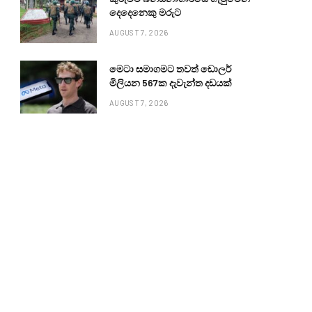
දෙදෙනෙකු මරුට
AUGUST 7, 2026
මෙටා සමාගමට තවත් ඩොලර්
මිලියන 567ක දැවැන්ත දඩයක්
AUGUST 7, 2026