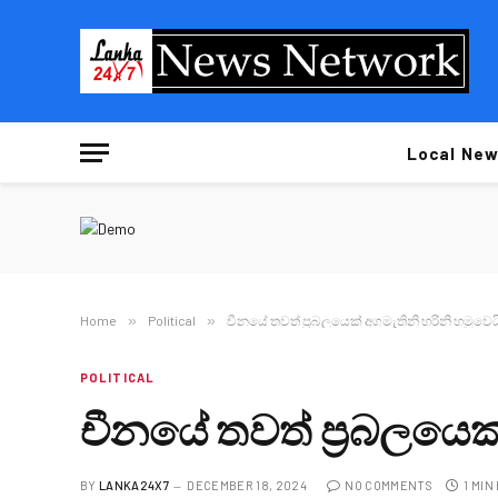
Local New
Home
»
Political
»
චීනයේ තවත් ප්‍රබලයෙක් අගමැතිනි හරිනි හමුවෙය
POLITICAL
චීනයේ තවත් ප්‍රබලයෙක්
BY
LANKA24X7
DECEMBER 18, 2024
NO COMMENTS
1 MIN