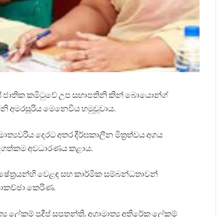
තික කමිටුවේ උප සභාපතිනි කින් බොයොන්ග්
රිනි අමරසූරිය මෙ⁣නෙවිය හමුවූවාය.
ාමාත්‍යවරිය දෙරට අතර දීර්ඝකාලීන මිත්‍රත්වය අගය
ේ වැදගත්කම අවධාරණය කළාය.
ේත්‍රයන්හි වෙළඳ සහ කාර්මික සම්බන්ධතාවන්
 සාකච්ඡා කෙරිණ.
ය ලේකම් ප්‍රදීප් සපුතන්ත්‍රි, අග්‍රාමාත්‍ය අතිරේක ලේකම්