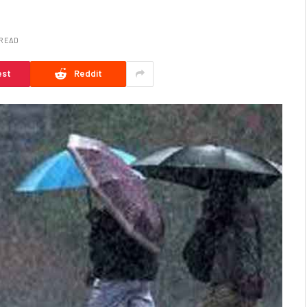
 READ
est
Reddit