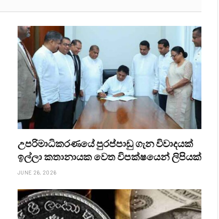
උපරිමාධිකරණයේ පුරප්පාඩු ගැන විවාදයක්
ඉල්ලා කතානායක වෙත විපක්ෂයෙන් ලිපියක්
JUNE 26, 2026