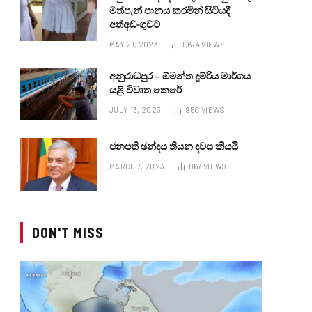
මත්පැන් පානය කරමින් සිටියදී
අත්අඩංගුවට
MAY 21, 2023
1,674
VIEWS
අනුරාධපුර – ඕමන්ත දුම්රිය මාර්ගය
යළි විවෘත කෙරේ
JULY 13, 2023
950
VIEWS
ජනපති ඡන්දය තියන දවස කියයි
MARCH 7, 2023
867
VIEWS
DON'T MISS