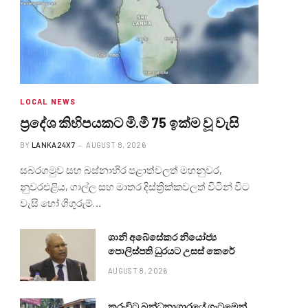
LOCAL NEWS
ප්‍රදේශ කිහිපයකට මි.මී 75 ඉක්ම වූ වැසි
BY
LANKA24X7
AUGUST 8, 2026
සබරගමුව සහ බස්නාහිර පළාත්වලත් මහනුවර,
නුවරඑළිය, ගාල්ල සහ මාතර දිස්ත්‍රික්කවලත් විටින් විට
වැසි හෝ ගිගුරුම්…
ශානි අබේසේකර නියෝජ්‍ය
පොලිස්පති ධුරයට උසස් කෙරේ
AUGUST 8, 2026
කුරුවිට බන්ධනාගාරයේ ගැටුමෙන්