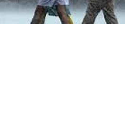
්ත්‍රික්කයේත් වැසි වාර කිහිපයක් ඇතිවන බව
ම්පාර සහ හම්බන්තොට දිස්ත්‍රික්කවලත් සවස්
හෝ ගිගුරුම් සහිත වැසි ඇතිවිය හැක.
සි ස්වල්පයක් ඇතිවිය හැක.