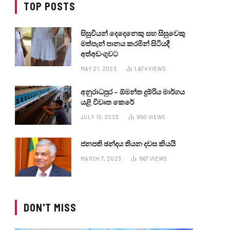
TOP POSTS
සිසුවියන් දෙදෙනෙකු සහ සිසුවෙකු
මත්පැන් පානය කරමින් සිටියදී
අත්අඩංගුවට
MAY 21, 2023
1,674
VIEWS
අනුරාධපුර – ඕමන්ත දුම්රිය මාර්ගය
යළි විවෘත කෙරේ
JULY 13, 2023
950
VIEWS
ජනපති ඡන්දය තියන දවස කියයි
MARCH 7, 2023
867
VIEWS
DON'T MISS