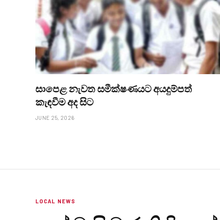
සාපෙළ නැවත සමීක්ෂණයට අයදුම්පත්
කැඳවීම අද සිට
JUNE 25, 2026
LOCAL NEWS