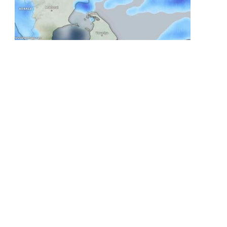
LOCAL NEWS
ප්‍රදේශ කිහිපයකට මි.මී 75 ඉක්ම වූ වැසි
BY
LANKA24X7
AUGUST 8, 2026
සබරගමුව සහ බස්නාහිර පළාත්වලත් මහනුවර,
නුවරඑළිය, ගාල්ල සහ මාතර දිස්ත්‍රික්කවලත් විටින් විට
වැසි හෝ ගිගුරුම්…
ශානි අබේසේකර නියෝජ්‍ය
පොලිස්පති ධුරයට උසස් කෙරේ