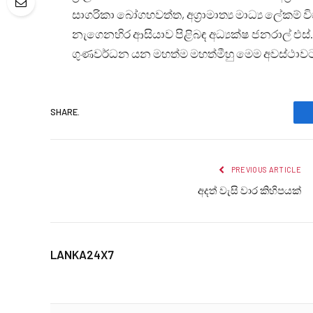
සාගරිකා බෝගහවත්ත, අග්‍රාමාත්‍ය මාධ්‍ය ලේකම් 
නැගෙනහිර ආසියාව පිළිබඳ අධ්‍යක්ෂ ජනරාල් එස්.
ගුණවර්ධන යන මහත්ම මහත්මීහු මෙම අවස්ථාවට 
SHARE.
PREVIOUS ARTICLE
අදත් වැසි වාර කිහිපයක්
LANKA24X7