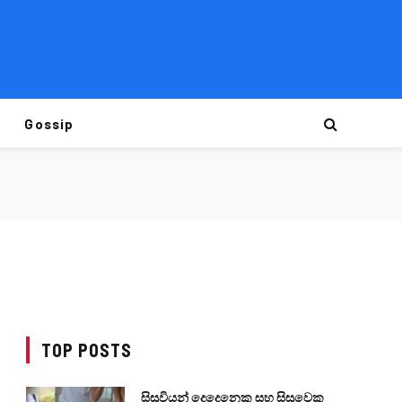
Gossip
TOP POSTS
සිසුවියන් දෙදෙනෙකු සහ සිසුවෙකු