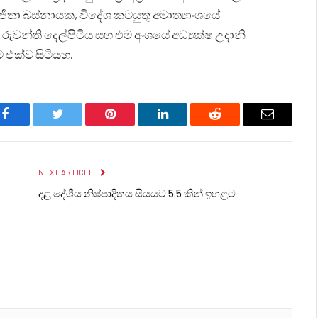
විජිතා බස්නායක, විදේශ කටයුතු අමාත්‍යාංශයේ
 රුවන්ති දෙල්පිටිය සහ එම අංශයේ අධ්‍යක්ෂ උදානි
එක්ව සිටියහ.
Facebook
Twitter
Pinterest
LinkedIn
Reddit
Email
NEXT ARTICLE
දළ දේශීය නිෂ්පාදිතය සියයට 5.5 කින් ඉහළට