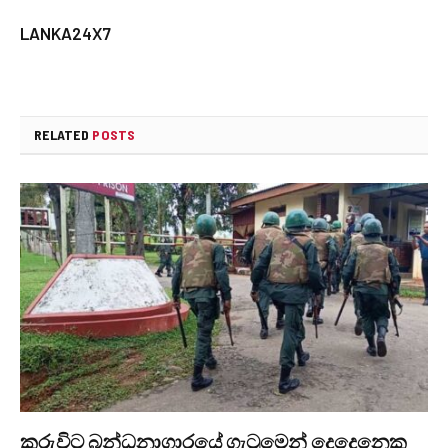
LANKA24X7
RELATED
POSTS
කුරුවිට බන්ධනාගාරයේ ගැටුමෙන් දෙදෙනෙකු