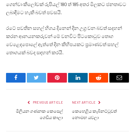
ගෙන්වා කිලෝවක් රුපියල් 180 ත් 185 අතර මිලකට ජනතාවට
ලබාදීමට හැකි බවත් පවසයි.
රටේ පවතින සහල් හිගය දිනෙන් දින උග්‍ර වන බවත් සදහන්
කරන ආනයනකරුවන් මේ වනවිට පිටකොටුව තොග
වෙළෙදපොලේ ඇත්තේ දින කිහිපයකට ප්‍රමාණවත් සහල්
තොගයක් බවද සඳහන් කරයි.
Facebook
Twitter
Pinterest
LinkedIn
Reddit
Email
PREVIOUS ARTICLE
NEXT ARTICLE
මිලියන ගණනක කෙසෙල්
කෙහෙළිය කැබිනට්ටුවත්
ගෙඩිය කාලා
නොමඟ යවලා