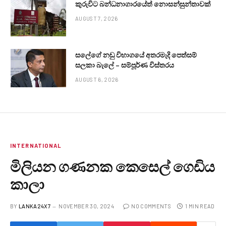
කුරුවිට බන්ධනාගාරයේත් නොසන්සුන්තාවක්
AUGUST 7, 2026
සලේගේ නඩු විභාගයේ අතරමැදි පෙත්සම්
සලකා බැලේ – සම්පූර්ණ විස්තරය
AUGUST 6, 2026
INTERNATIONAL
මිලියන ගණනක කෙසෙල් ගෙඩිය
කාලා
BY
LANKA24X7
NOVEMBER 30, 2024
NO COMMENTS
1 MIN READ