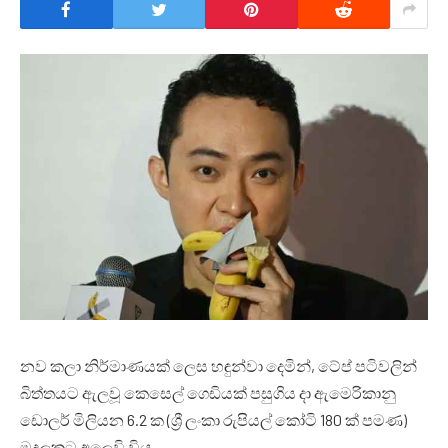
නව කලා නිර්මාණයක් ලෙස හඳුන්වා දෙමින්, ටේප් පටිවලින්
බිත්තයට ඇලවූ කෙසෙල් ගෙඩියක් පසුගිය දා ඇමෙරිකානු
ඩොලර් මිලියන 6.2 ක (ශ්‍රී ලංකා රුපියල් කෝටි 180 ක් පමණ)
මුදලකට අලෙවි විය.