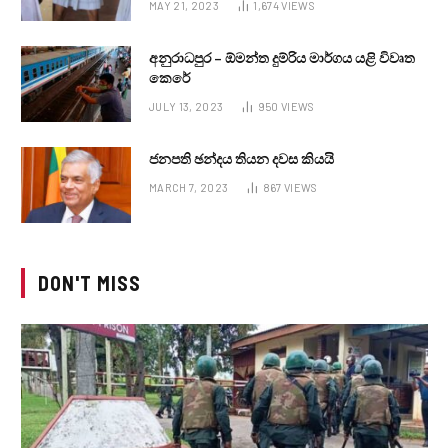
MAY 21, 2023
1,674
VIEWS
අනුරාධපුර – ඕමන්ත දුම්රිය මාර්ගය යළි විවෘත
කෙරේ
JULY 13, 2023
950
VIEWS
ජනපති ඡන්දය තියන දවස කියයි
MARCH 7, 2023
867
VIEWS
DON'T MISS