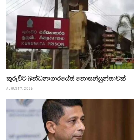
කුරුවිට බන්ධනාගාරයේත් නොසන්සුන්තාවක්
AUGUST 7, 2026