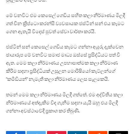
මේ වනවිට එම කෙසෙල් ගෙඩිය සහිත කලා නිර්මාණය මිලදී
ගත් චීන ක්‍රිප්ටො කරන්සි ව්‍යවසායක ජස්ටින් සන් එය කෑමට
ගෙන ඇතැයි විදෙස් පුවත් සේවා වාර්තා කරයි.
ජස්ටින් සන් කෙසෙල් ගෙඩිය කෑමට ගන්නා අයුරු දැක්වෙන
ඡායාරූප මේ වනවිට සමාජ මාධ්‍ය ඔස්සේ ප්‍රසිද්ධියට පත් වී
ඇත. මෙම කලා නිර්මාණය උපහාසාත්මක කලා නිර්මාණ
කිරීම සඳහා ප්‍රසිද්ධියක් උසුලන මොරිෂියෝ කැට්ලන්ගේ
“කමීඩියන්” නැමැති කලා නිර්මාණය ලෙස සැලකෙයි.
තමන් මෙම කලා නිර්මාණය මිලදී ගත්තේ, එම අද්විතීය කලා
නිර්මාණයේ අත්දැකීම විඳ ගැනීම සඳහා යැයි ඔහු එය මිලදී
ගන්නා අවස්ථාවේදී ප්‍රකාශ කර තිබුණි.