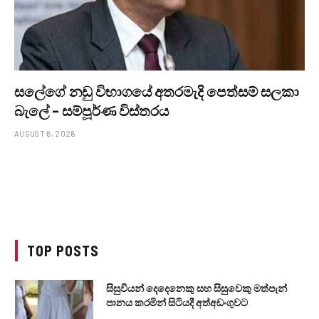
සලේගේ නඩු විභාගයේ අතරමැදි පෙත්සම් සලකා
බැලේ – සම්පූර්ණ විස්තරය
AUGUST 6, 2026
TOP POSTS
සිසුවියන් දෙදෙනෙකු සහ සිසුවෙකු මත්පැන්
පානය කරමින් සිටියදී අත්අඩංගුවට