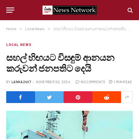
Home
»
Local News
»
සහල් හිඟයට විසඳුම් ආනයන කරුවන් ජනපතිට දෙයි
LOCAL NEWS
සහල් හිඟයට විසඳුම් ආනයන
කරුවන් ජනපතිට දෙයි
BY
LANKA24X7
NOVEMBER 30, 2024
NO COMMENTS
1 MIN READ