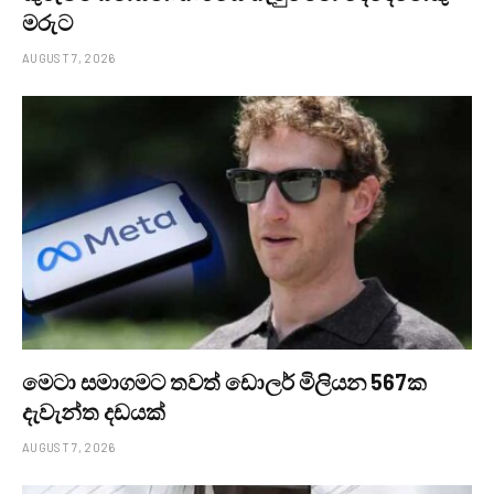
මරුට
AUGUST 7, 2026
මෙටා සමාගමට තවත් ඩොලර් මිලියන 567ක
දැවැන්ත දඩයක්
AUGUST 7, 2026