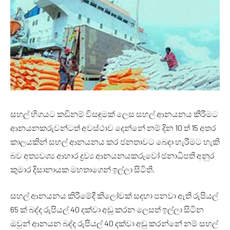
සහල් හිගයට කඩිනම් විසඳුමක් ලෙස සහල් ආනයනය කිරීමට
ආනයනකරුවන්ටත් අවස්ථාව දෙන්නේ නම් දින 10 ත් 15 අතර
කාලයකින් සහල් ආනයනය කර ජනතාවට බෙදා හැරීමට හැකි
බව අත්‍යවශ්‍ය ආහාර ද්‍රව්‍ය ආනයනයකරුවෝ ජනාධිපති අනුර
කුමාර දිසානායක මහතාගෙන් ඉල්ලා සිටිති.
සහල් ආනයනය කිරීමේදී කිලෝවක් සදහා පනවා ඇති රුපියල්
65 ක් බද්ද රුපියල් 40 දක්වා අඩු කරන ලෙසත් ඉල්ලා සිටින
ඔවුන් ආනයන බද්ද රුපියල් 40 දක්වා අඩු කරන්නේ නම් සහල්