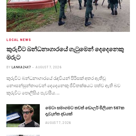
LOCAL NEWS
කුරුවිට බන්ධනාගාරයේ ගැටුමෙන් දෙදෙනෙකු
මරුට
BY
LANKA24X7
AUGUST 7, 2026
කුරුවිට බන්ධනාගාරයේ රැඳවියන් පිරිසක් අතර ඇතිවූ
නොසන්සුන්තාවෙන් දෙදෙනෙකු ජීවිතක්ෂයට පත්ව ඇති බව
කුරුවිට පොලීසිය පැවසීය.…
මෙටා සමාගමට තවත් ඩොලර් මිලියන 567ක
දැවැන්ත දඩයක්
AUGUST 7, 2026