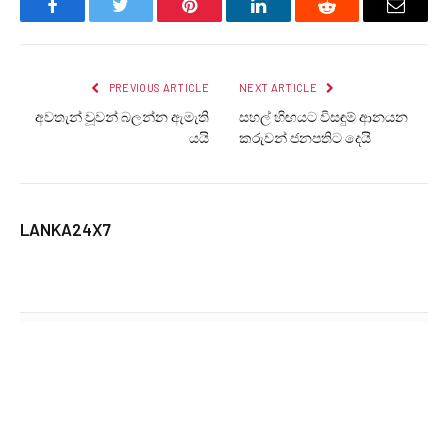
Facebook
Twitter
Pinterest
LinkedIn
Reddit
Email
PREVIOUS ARTICLE
NEXT ARTICLE
අවතැන් වූවන් බලන්න ඇමැති
සහල් හිඟයට විසඳුම් ආනයන
යයි
කරුවන් ජනපතිට දෙයි
LANKA24X7
RELATED
POSTS