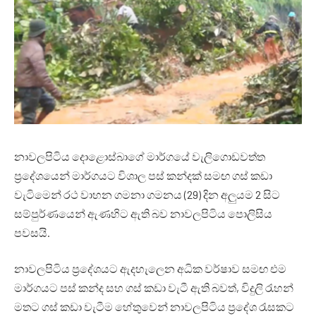
නාවලපිටිය දොළොස්බාගේ මාර්ගයේ වැලිගොඩවත්ත
ප්‍රදේශයෙන් මාර්ගයට විශාල පස් කන්දක් සමඟ ගස් කඩා
වැටිමෙන් රථ වාහන ගමනා ගමනය (29) දින අලුයම 2 සිට
සම්පුර්ණයෙන් ඇණහිට ඇති බව නාවලපිටිය පොලිසිය
පවසයි.
නාවලපිටිය ප්‍රදේශයට ඇදහැලෙන අධික වර්ෂාව සමඟ එම
මාර්ගයට පස් කන්ද සහ ගස් කඩා වැටී ඇති බවත්, විදුලි රැහන්
මතට ගස් කඩා වැටීම හේතුවෙන් නාවලපිටිය ප්‍රදේශ රැසකට