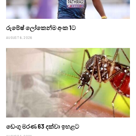
රුමේෂ් ලෝකෙන්ම අංක 1ට
AUGUST 6, 2026
ඩෙංගු මරණ 63 දක්වා ඉහළට