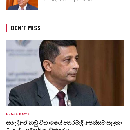
MARCH 7, 2023
867
VIEWS
DON'T MISS
LOCAL NEWS
සලේගේ නඩු විභාගයේ අතරමැදි පෙත්සම් සලකා