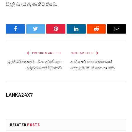
විදුලි බලය ඇණ හිට තිබේ.
Facebook
Twitter
Pinterest
LinkedIn
Reddit
Email
PREVIOUS ARTICLE
NEXT ARTICLE
ට්‍රැක්ටර් අනතුර – විදුහල්පති සහ
ලක්ෂ 40 කහ තොගයක්
ගුරුවරයෙක් රිමාන්ඩ්
කොළඹ 15 න් සොයා ගනී
LANKA24X7
RELATED
POSTS