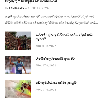
බැලේ – සම්පූර්ණ විස්තරය
BY
LANKA24X7
AUGUST 6, 2026
ශානි අබේසේකර හා රවී සෙනෙවිරත්න යන මහත්වරුන් පත්
කිරීම සම්බන්ධයෙන් කාදිනල් හිමිපාණන් කිසිදු බලපෑමක් කර…
හැටන් – ශ්‍රී පාද මාර්ගයට පස් කන්දක් කඩා
වැටෙයි
AUGUST 6, 2026
රුමේෂ් ලෝකෙන්ම අංක 1ට
AUGUST 6, 2026
ඩෙංගු මරණ 63 දක්වා ඉහළට
AUGUST 6, 2026