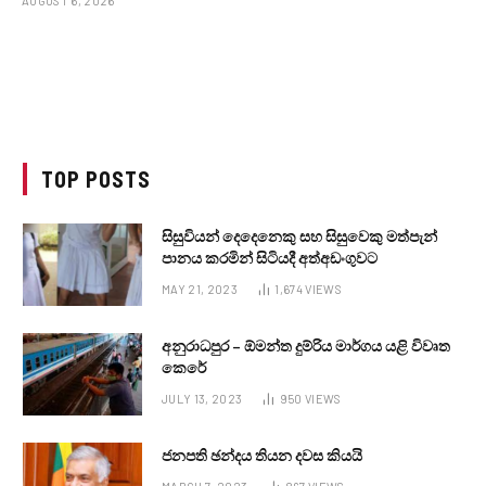
AUGUST 6, 2026
TOP POSTS
සිසුවියන් දෙදෙනෙකු සහ සිසුවෙකු මත්පැන්
පානය කරමින් සිටියදී අත්අඩංගුවට
MAY 21, 2023
1,674
VIEWS
අනුරාධපුර – ඕමන්ත දුම්රිය මාර්ගය යළි විවෘත
කෙරේ
JULY 13, 2023
950
VIEWS
ජනපති ඡන්දය තියන දවස කියයි