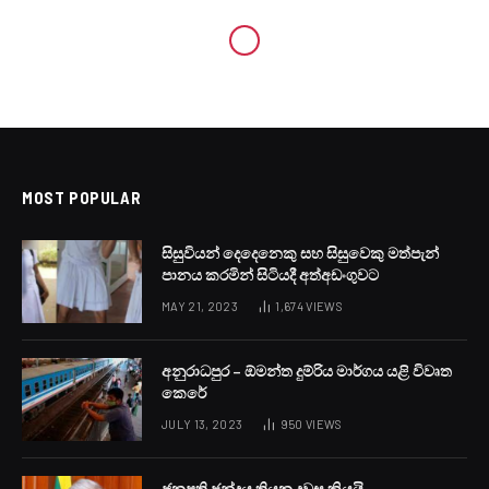
MOST POPULAR
සිසුවියන් දෙදෙනෙකු සහ සිසුවෙකු මත්පැන්
පානය කරමින් සිටියදී අත්අඩංගුවට
MAY 21, 2023
1,674
VIEWS
අනුරාධපුර – ඕමන්ත දුම්රිය මාර්ගය යළි විවෘත
කෙරේ
JULY 13, 2023
950
VIEWS
ජනපති ඡන්දය තියන දවස කියයි