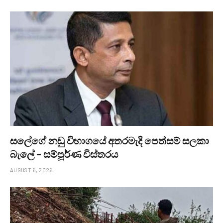
සලේගේ නඩු විභාගයේ අතරමැදි පෙත්සම් සලකා
බැලේ – සම්පූර්ණ විස්තරය
AUGUST 6, 2026