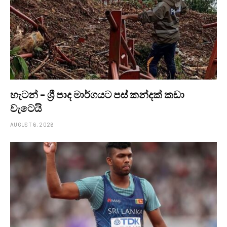
හැටන් – ශ්‍රී පාද මාර්ගයට පස් කන්දක් කඩා
වැටෙයි
AUGUST 6, 2026