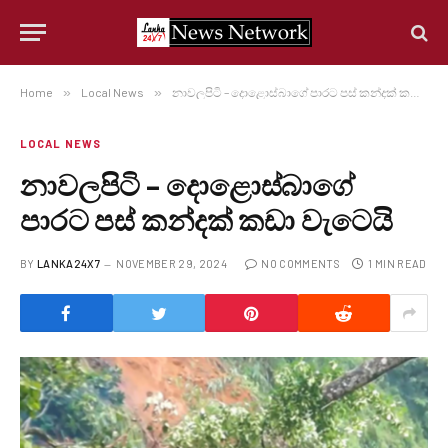
Home
»
Local News
»
නාවලපිටි – දොළොස්බාගේ පාරට පස් කන්දක් කඩා වැටෙයි
LOCAL NEWS
නාවලපිටි – දොළොස්බාගේ
පාරට පස් කන්දක් කඩා වැටෙයි
BY
LANKA24X7
NOVEMBER 29, 2024
NO COMMENTS
1 MIN READ