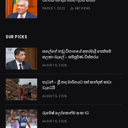
MARCH 7, 2023
867
VIEWS
OUR PICKS
සලේගේ නඩු විභාගයේ අතරමැදි පෙත්සම්
සලකා බැලේ – සම්පූර්ණ විස්තරය
AUGUST 6, 2026
හැටන් – ශ්‍රී පාද මාර්ගයට පස් කන්දක් කඩා
වැටෙයි
AUGUST 6, 2026
රුමේෂ් ලෝකෙන්ම අංක 1ට
AUGUST 6, 2026