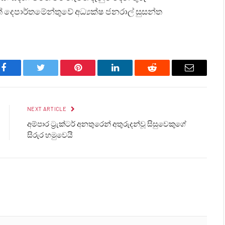
 දෙපාර්තමේන්තුවේ අධ්‍යක්ෂ ජනරාල් සුසන්ත
Facebook
Twitter
Pinterest
LinkedIn
Reddit
Email
NEXT ARTICLE
අම්පාර ට්‍රැක්ටර් අනතුරෙන් අතුරුදන්වූ සිසුවෙකුගේ
සිරුර හමුවෙයි