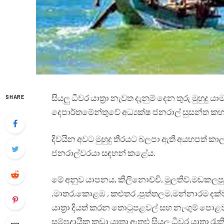
සියලු ධීවර යාත්‍රා නැවත දැනුම් දෙන තුරු මුහුද
SHARE
දෙපාර්තමේන්තුවේ අධ්‍යක්ෂ ජනරාල් සුසන්ත ක
දිවයින අවට මුහුදු තීරයට බලපා ඇති අයහපත් කා
ජනරාල්වරයා සඳහන් කළේය.
මේ අනුව යාපනය, කිලිනොච්චි, මුලතිව්,මඩකලපු
,මාතර,කොළඹ , කළුතර ,පුත්තලම,මන්නාරම දක්වා
යාත්‍රා දියත් කරන තොටුපළවල් සහ නැංගුම් පොළවලින
සම්ප්‍රදායික කුඩා යාත්‍රා ඇතුළු සියලු ධීවර යාත්‍රා