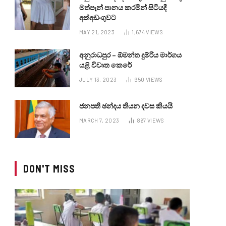
මත්පැන් පානය කරමින් සිටියදී
අත්අඩංගුවට
MAY 21, 2023
1,674
VIEWS
අනුරාධපුර – ඕමන්ත දුම්රිය මාර්ගය
යළි විවෘත කෙරේ
JULY 13, 2023
950
VIEWS
ජනපති ඡන්දය තියන දවස කියයි
MARCH 7, 2023
867
VIEWS
DON'T MISS