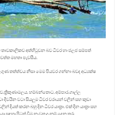
ු යාම තාවකාලිකව අත්හිටුවන බව ධීවර හා ජලජ සම්පත්
හවත්ත මහතා පැවසීය.
ලගුණ තත්ත්වය නිසා මෙම පියවර ගන්නා බවද අධ්‍යක්ෂ
ව,ත්‍රිකුණාමලය, හම්බන්තොට, අම්පාර,ගාල්ල
 දිවයින වටා සියලුම ධීවර වරායන් වලින් සහ කුඩා
් දියත් කරන බහු දින ධීවර යාත්‍රා, එක් දින යාත්‍රා සහ
 රැකියා සඳහා පිටත් වීම නැවත දැනුම් දෙන තුරු