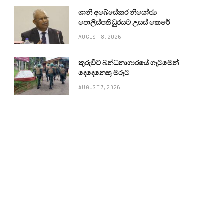
ශානි අබේසේකර නියෝජ්‍ය
පොලිස්පති ධුරයට උසස් කෙරේ
AUGUST 8, 2026
කුරුවිට බන්ධනාගාරයේ ගැටුමෙන්
දෙදෙනෙකු මරුට
AUGUST 7, 2026