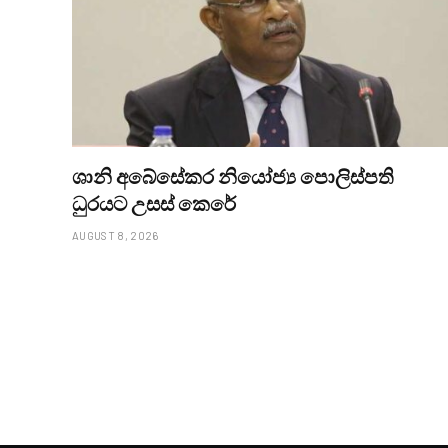
ශානි අබේසේකර නියෝජ්‍ය පොලිස්පති
ධුරයට උසස් කෙරේ
AUGUST 8, 2026
LOCAL NEWS