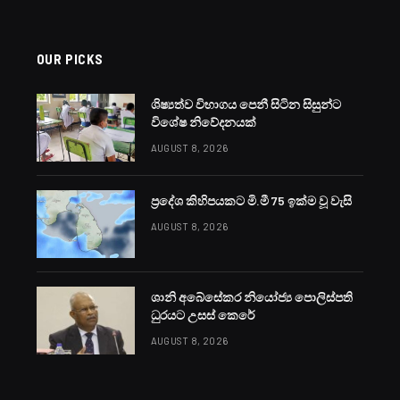
වැසි-සුළං
 READ
est
Reddit