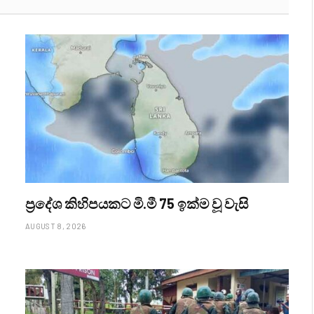
ප්‍රදේශ කිහිපයකට මි.මී 75 ඉක්ම වූ වැසි
AUGUST 8, 2026