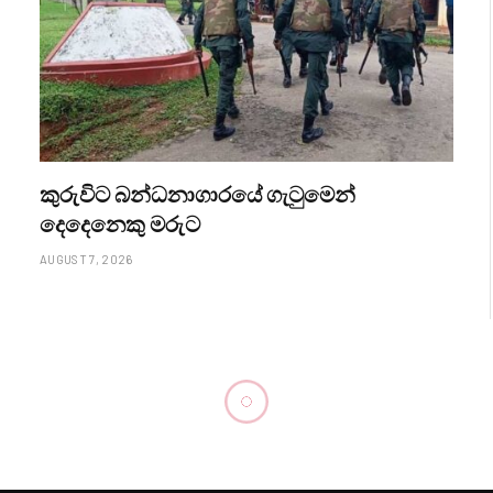
කුරුවිට බන්ධනාගාරයේ ගැටුමෙන්
දෙදෙනෙකු මරුට
AUGUST 7, 2026