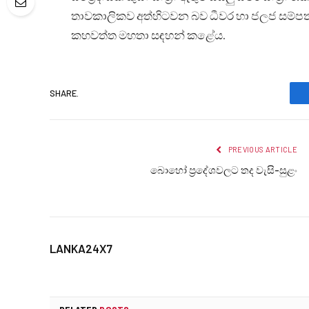
තාවකාලිකව අත්හිටවන බව ධීවර හා ජලජ සම්පත්
කහවත්ත මහතා සඳහන් කළේය.
SHARE.
PREVIOUS ARTICLE
බොහෝ ප්‍රදේශවලට තද වැසි-සුළං
LANKA24X7