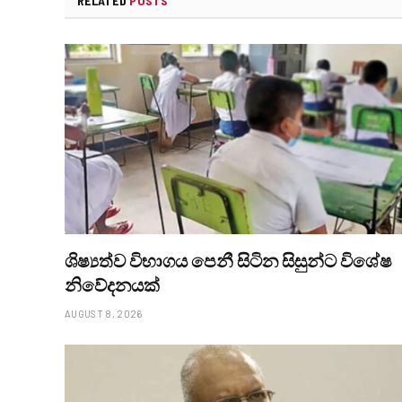
RELATED
POSTS
ශිෂ්‍යත්ව විභාගය පෙනී සිටින සිසුන්ට විශේෂ
නිවේදනයක්
AUGUST 8, 2026