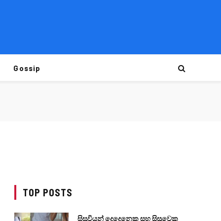
Gossip
TOP POSTS
සිසුවියන් දෙදෙනෙකු සහ සිසුවෙකු