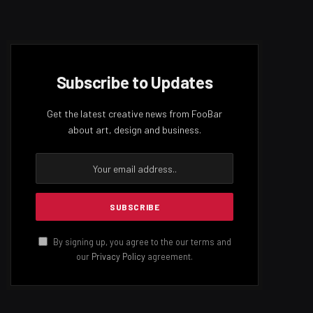
TOP POSTS
සිසුවියන් දෙදෙනෙකු සහ සිසුවෙකු
මත්පැන් පානය කරමින් සිටියදී
අත්අඩංගුවට
MAY 21, 2023
1,674
VIEWS
අනුරාධපුර – ඕමන්ත දුම්රිය මාර්ගය
යළි විවෘත කෙරේ
JULY 13, 2023
950
VIEWS
ජනපති ඡන්දය තියන දවස කියයි
MARCH 7, 2023
867
VIEWS
DON'T MISS