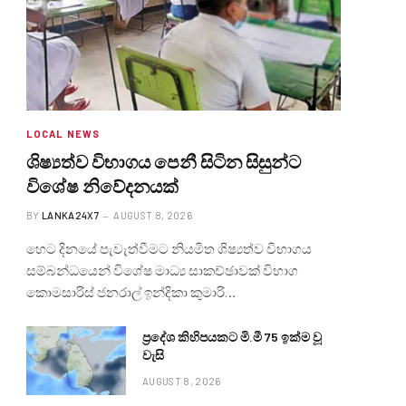
LOCAL NEWS
ශිෂ්‍යත්ව විභාගය පෙනී සිටින සිසුන්ට
විශේෂ නිවේදනයක්
BY
LANKA24X7
AUGUST 8, 2026
හෙට දිනයේ පැවැත්වීමට නියමිත ශිෂ්‍යත්ව විභාගය
සම්බන්ධයෙන් විශේෂ මාධ්‍ය සාකච්ඡාවක් විභාග
කොමසාරිස් ජනරාල් ඉන්දිකා කුමාරි…
ප්‍රදේශ කිහිපයකට මි.මී 75 ඉක්ම වූ
වැසි
AUGUST 8, 2026