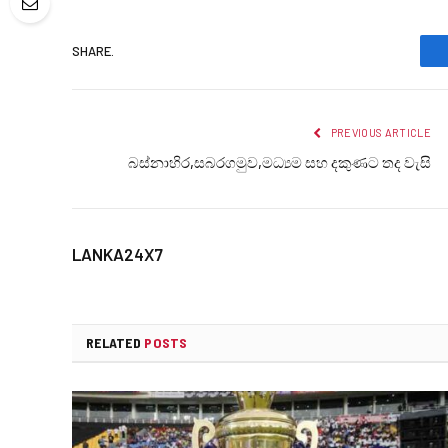
SHARE.
PREVIOUS ARTICLE
බස්නාහිර,සබරගමුව,මධ්‍යම සහ දකුණට තද වැසි
LANKA24X7
RELATED
POSTS