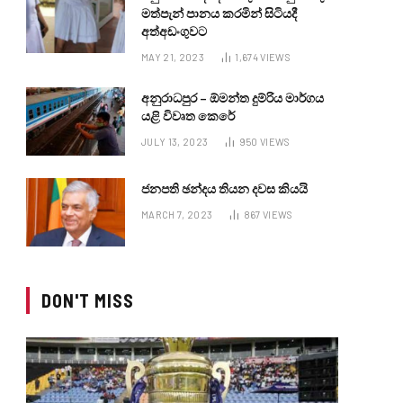
මත්පැන් පානය කරමින් සිටියදී
අත්අඩංගුවට
MAY 21, 2023
1,674
VIEWS
අනුරාධපුර – ඕමන්ත දුම්රිය මාර්ගය
යළි විවෘත කෙරේ
JULY 13, 2023
950
VIEWS
ජනපති ඡන්දය තියන දවස කියයි
MARCH 7, 2023
867
VIEWS
DON'T MISS