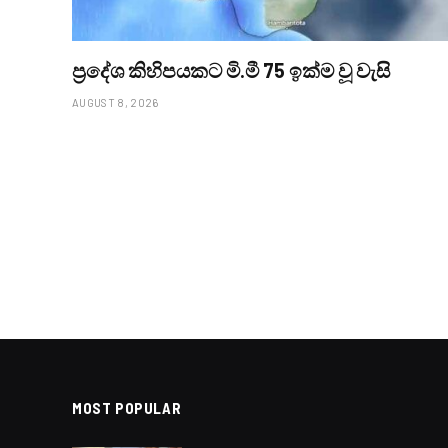
ප්‍රදේශ කිහිපයකට මි.මී 75 ඉක්ම වූ වැසි
AUGUST 8, 2026
LOCAL NEWS
බස්නාහිර,සබරගමුව,මධ්
BY
LANKA24X7
NOVEMBER 23, 2024
NO COMMENTS
1 MI
Facebook
Twitter
Pinter