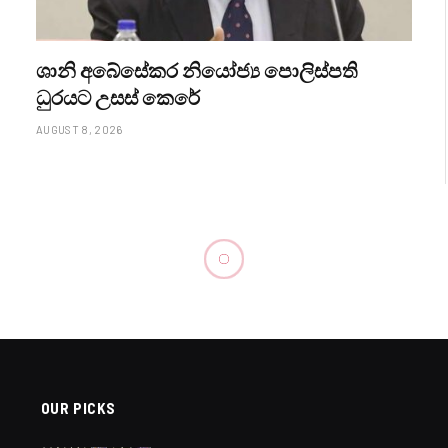
ශානි අබේසේකර නියෝජ්‍ය පොලිස්පති
ධුරයට උසස් කෙරේ
AUGUST 8, 2026
‍යම සහ දකුණට තද වැසි
N READ
est
Reddit