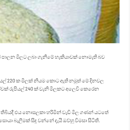
ත් පාලන මිලට ලබා ගැනීමේ හැකියාවක් නොමැති බව
යල් 220 ක මිලක් නියම කොට ඇති නමුත් මේ දිනවල
වක් රුපියල් 240 ක් වැනි මිලකට අලෙවි කෙරෙන
තිබියදී එය නොසලකා හරිමින් වැඩි මිල ගණන් යටතේ
 බැලීමක් සිදු වන්නේ දැයි ඔව්හු විමසා සිටිති.