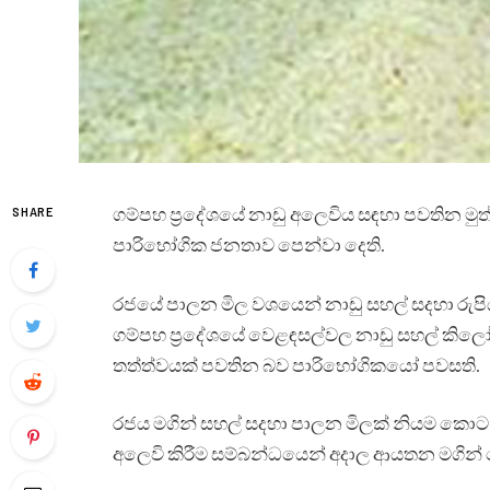
ගම්පහ ප්‍රදේශයේ නාඩු අලෙවිය සඳහා පවතින මු
SHARE
පාරිභෝගික ජනතාව පෙන්වා දෙති.
රජයේ පාලන මිල වශයෙන් නාඩු සහල් සදහා රුපි
ගම්පහ ප්‍රදේශයේ වෙළඳසල්වල නාඩු සහල් කිලෝ
තත්ත්වයක් පවතින බව පාරිභෝගිකයෝ පවසති.
රජය මගින් සහල් සදහා පාලන මිලක් නියම කොට 
අලෙවි කිරීම සම්බන්ධයෙන් අදාල ආයතන මගින් සොයා