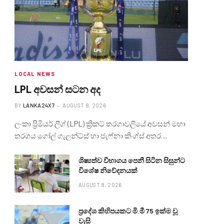
LOCAL NEWS
LPL අවසන් සටන අද
BY
LANKA24X7
AUGUST 8, 2026
ලංකා ප්‍රිමියර් ලීග් (LPL) ක්‍රිකට් තරගාවලියේ අවසන් මහා
තරගය ගෝල් ගැලන්ට්ස් හා ජැෆ්නා කිංග්ස් අතර…
ශිෂ්‍යත්ව විභාගය පෙනී සිටින සිසුන්ට
විශේෂ නිවේදනයක්
AUGUST 8, 2026
ප්‍රදේශ කිහිපයකට මි.මී 75 ඉක්ම වූ
වැසි