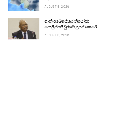
AUGUST 8, 2026
ශානි අබේසේකර නියෝජ්‍ය
පොලිස්පති ධුරයට උසස් කෙරේ
AUGUST 8, 2026