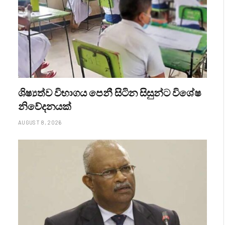
ශිෂ්‍යත්ව විභාගය පෙනී සිටින සිසුන්ට විශේෂ
නිවේදනයක්
AUGUST 8, 2026