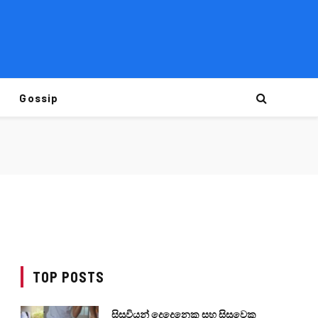
Gossip
TOP POSTS
සිසුවියන් දෙදෙනෙකු සහ සිසුවෙකු